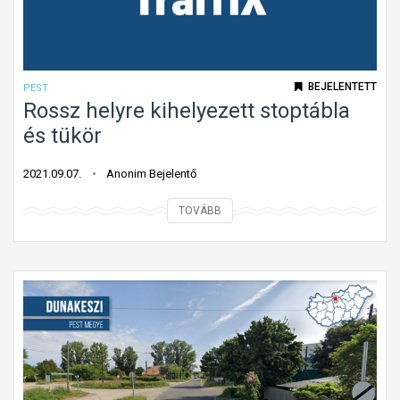
k
É
r
d
BEJELENTETT
PEST
e
Rossz helyre kihelyezett stoptábla
n
és tükör
,
a
2021.09.07.
Anonim Bejelentő
L
R
TOVÁBB
ő
o
c
s
s
s
e
z
i
h
ú
e
t
l
o
y