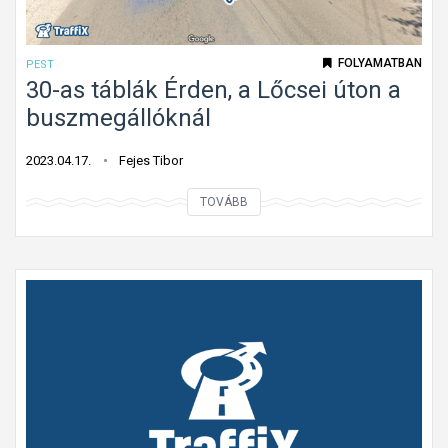
FOLYAMATBAN
PEST
30-as táblák Érden, a Lőcsei úton a
buszmegállóknál
2023.04.17.
Fejes Tibor
3
TOVÁBB
0
-
a
s
t
á
b
l
á