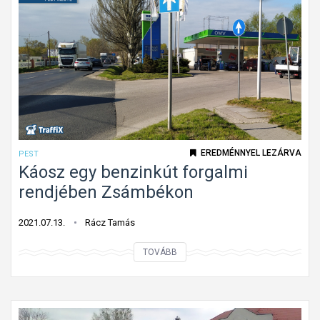
t
f
o
r
g
a
l
o
EREDMÉNNYEL LEZÁRVA
PEST
m
Káosz egy benzinkút forgalmi
,
rendjében Zsámbékon
b
a
2021.07.13.
Rácz Tamás
l
K
TOVÁBB
e
á
s
o
e
s
t