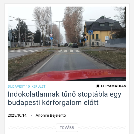
FOLYAMATBAN
BUDAPEST 10. KERÜLET
Indokolatlannak tűnő stoptábla egy
budapesti körforgalom előtt
2025.10.14.
Anonim Bejelentő
I
TOVÁBB