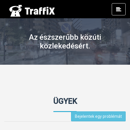
Prim
Men
Az észszerűbb közúti
közlekedésért.
ÜGYEK
Bejelentek egy problémát