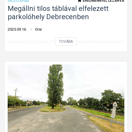
EREDMÉNNYEL LEZÁRVA
HAJDÚ-BIHAR
p
Megállni tilos táblával elfelezett
a
parkolóhely Debrecenben
2025.09.16.
Orsi
M
TOVÁBB
e
g
á
l
l
n
i
t
i
l
o