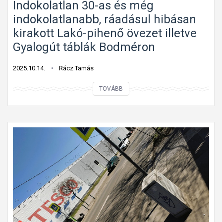
l
é
Indokolatlan 30-as és még
a
g
indokolatlanabb, ráadásul hibásan
a
kirakott Lakó-pihenő övezet illetve
d
Gyalogút táblák Bodméron
á
s
2025.10.14.
Rácz Tamás
i
I
TOVÁBB
k
n
ö
d
t
o
e
k
l
o
e
l
z
a
e
t
t
l
t
a
s