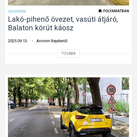
s
t
FOLYAMATBAN
VESZPRÉM
á
Lakó-pihenő övezet, vasúti átjáró,
b
Balaton körút káosz
l
á
2025.09.13.
Anonim Bejelentő
v
L
TOVÁBB
a
a
l
k
e
ó
l
-
f
p
e
i
l
h
e
e
z
n
e
ő
t