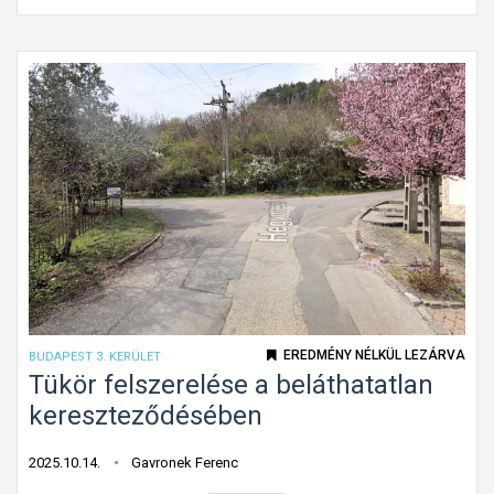
n
d
o
k
o
l
a
t
l
a
n
n
a
EREDMÉNY NÉLKÜL LEZÁRVA
BUDAPEST 3. KERÜLET
k
Tükör felszerelése a beláthatatlan
t
kereszteződésében
ű
n
2025.10.14.
Gavronek Ferenc
ő