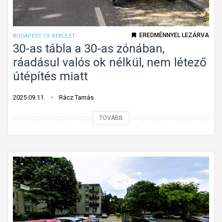
ö
t
v
p
e
EREDMÉNNYEL LEZÁRVA
BUDAPEST 13. KERÜLET
a
z
30-as tábla a 30-as zónában,
r
e
ráadásul valós ok nélkül, nem létező
k
t
útépítés miatt
o
,
l
v
2025.09.11.
Rácz Tamás
ó
a
h
3
TOVÁBB
s
e
0
ú
l
-
t
y
a
i
D
s
á
e
t
t
b
á
j
r
b
á
e
l