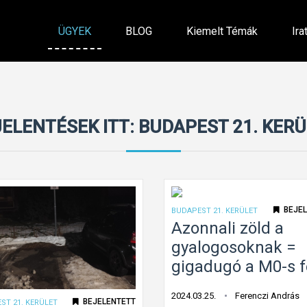
ÜGYEK
BLOG
Kiemelt Témák
Ira
ELENTÉSEK ITT: BUDAPEST 21. KER
BEJEL
BUDAPEST 21. KERÜLET
Azonnali zöld a
gyalogosoknak =
gigadugó a M0-s f
2024.03.25.
Ferenczi András
BEJELENTETT
ST 21. KERÜLET