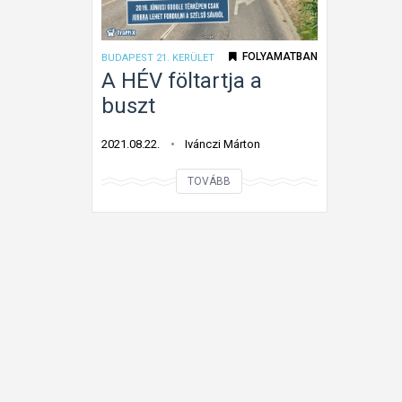
z
á
FOLYAMATBAN
BUDAPEST 21. KERÜLET
l
A HÉV föltartja a
l
buszt
í
t
2021.08.22.
Ivánczi Márton
ó
A
u
TOVÁBB
H
t
É
c
V
á
f
b
ö
ó
l
l
t
–
a
f
r
o