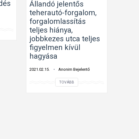
dés
Állandó jelentős
k
teherautó-forgalom,
i
forgalomlassítás
r
teljes hiánya,
a
jobbkezes utca teljes
k
figyelmen kívül
o
hagyása
t
t
2021.02.15.
Anonim Bejelentő
m
e
B
TOVÁBB
g
a
t
l
é
e
v
s
e
e
s
t
z
v