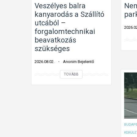
Veszélyes balra
Nem
kanyarodás a Szállító
par
utcából –
2026.02
forgalomtechnikai
beavatkozás
szükséges
2026.08.02.
Anonim Bejelentő
V
TOVÁBB
e
s
z
é
l
y
BUDAPE
e
KERÜLE