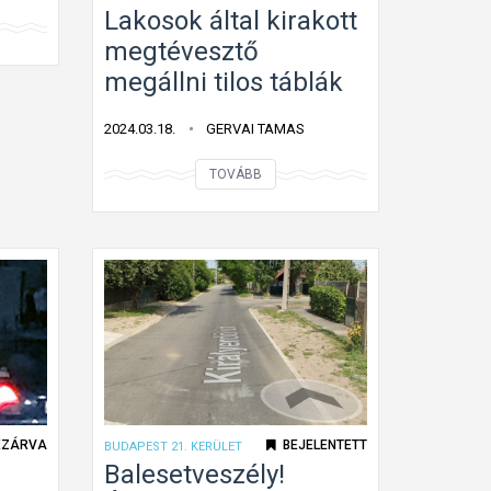
Lakosok által kirakott
megtévesztő
megállni tilos táblák
2024.03.18.
GERVAI TAMAS
L
TOVÁBB
a
k
o
s
o
k
á
l
t
EZÁRVA
BEJELENTETT
BUDAPEST 21. KERÜLET
a
Balesetveszély!
l