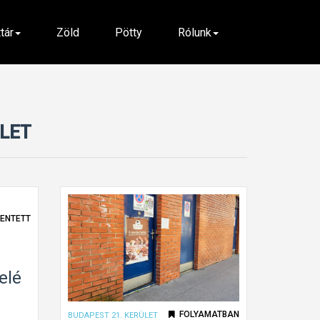
ttár
Zöld
Pötty
Rólunk
ÜLET
ENTETT
elé
FOLYAMATBAN
BUDAPEST 21. KERÜLET