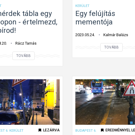
T
KERÜLET
érdek tábla egy
Egy felújítás
lopon - értelmezd,
mementója
írod!
2023.05.24.
Kalmár Balázs
.20.
Rácz Tamás
E
TOVÁBB
g
T
TOVÁBB
y
e
f
m
e
é
l
r
ú
d
j
e
í
k
t
t
á
á
LEZÁRVA
EREDMÉNNYEL L
ST 6. KERÜLET
BUDAPEST 6.
s
b