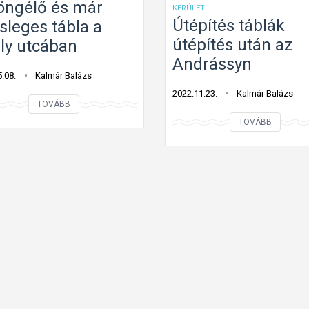
öngélő és már
KERÜLET
m
l
Útépítés táblák
sleges tábla a
e
a
útépítés után az
ály utcában
m
e
Andrássyn
e
g
.08.
Kalmár Balázs
n
y
2022.11.23.
Kalmár Balázs
D
t
o
TOVÁBB
ü
Ú
ó
s
TOVÁBB
l
t
j
z
ö
é
a
l
n
p
o
g
í
p
é
t
o
l
é
n
ő
s
-
é
t
é
s
á
r
m
b
t