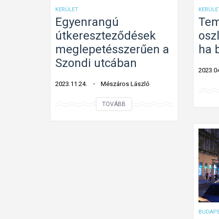
KERÜLET
KERÜLE
Egyenrangú
Tem
útkereszteződések
osz
meglepetésszerűen a
ha b
Szondi utcában
2023.04
2023.11.24.
Mészáros László
E
TOVÁBB
g
y
e
n
r
a
n
g
BUDAPE
ú