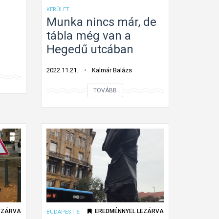
KERÜLET
Munka nincs már, de
tábla még van a
Hegedű utcában
2022.11.21.
Kalmár Balázs
M
TOVÁBB
u
n
k
a
n
i
n
c
s
EZÁRVA
EREDMÉNNYEL LEZÁRVA
BUDAPEST 6.
m