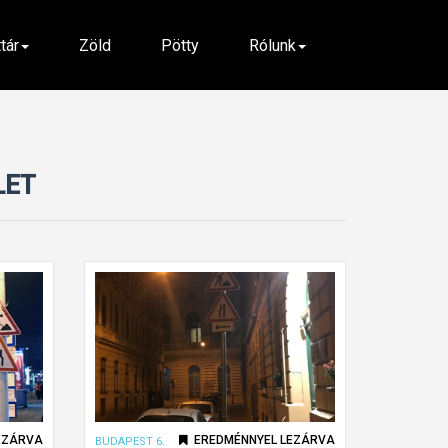
ttár
Zöld
Pötty
Rólunk
LET
EZÁRVA
EREDMÉNNYEL LEZÁRVA
BUDAPEST 6.