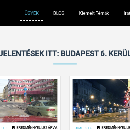
ÜGYEK
BLOG
Kiemelt Témák
Ira
JELENTÉSEK ITT: BUDAPEST 6. KERÜ
EREDMÉNNYEL LEZÁRVA
EREDMÉNNYEL L
ST 6.
BUDAPEST 6.