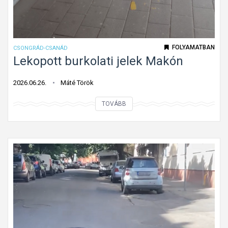
FOLYAMATBAN
CSONGRÁD-CSANÁD
Lekopott burkolati jelek Makón
2026.06.26.
Máté Török
L
TOVÁBB
e
k
o
p
o
t
t
b
u