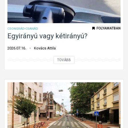
r
k
o
l
FOLYAMATBAN
CSONGRÁD-CSANÁD
a
Egyirányú vagy kétirányú?
t
i
2026.07.16.
Kovács Attila
j
E
TOVÁBB
e
g
l
y
e
i
k
r
M
á
a
n
k
y
ó
ú
n
v