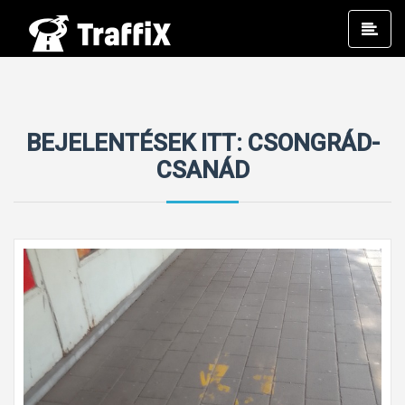
Prim
Men
BEJELENTÉSEK ITT: CSONGRÁD-
CSANÁD