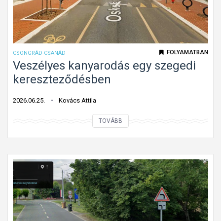
a
g
y
k
FOLYAMATBAN
CSONGRÁD-CSANÁD
é
Veszélyes kanyarodás egy szegedi
t
kereszteződésben
i
r
2026.06.25.
Kovács Attila
á
V
TOVÁBB
n
e
y
s
ú
z
?
é
l
y
e