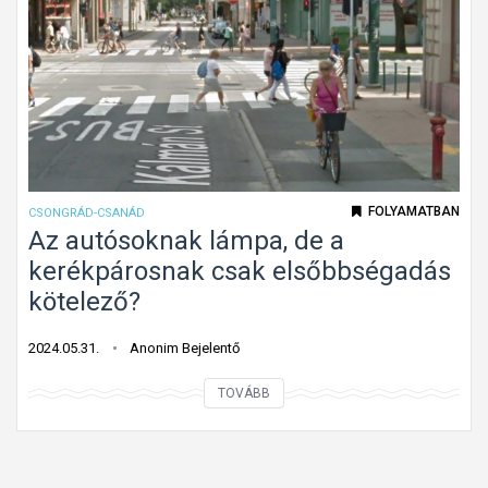
o
e
t
g
t
e
a
d
u
e
t
n
ó
e
FOLYAMATBAN
CSONGRÁD-CSANÁD
g
Az autósoknak lámpa, de a
y
kerékpárosnak csak elsőbbségadás
p
kötelező?
a
r
2024.05.31.
Anonim Bejelentő
k
A
TOVÁBB
o
z
l
a
ó
u
b