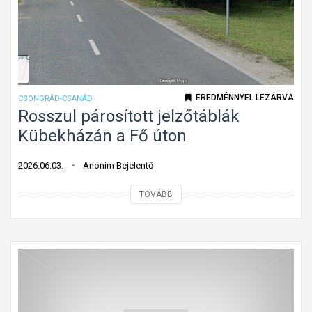
s
k
a
n
y
a
EREDMÉNNYEL LEZÁRVA
CSONGRÁD-CSANÁD
r
Rosszul párosított jelzőtáblák
o
Kübekházán a Fő úton
d
á
2026.06.03.
Anonim Bejelentő
s
R
TOVÁBB
e
o
g
s
y
s
s
z
z
u
e
l
g