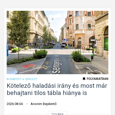
g
ó
l
m
a
u
l
n
a
k
p
a
a
t
l
á
a
b
k
l
ú
a
k
FOLYAMATBAN
BUDAPEST 6. KERÜLET
G
ö
Kötelező haladási irány és most már
á
t
behajtani tilos tábla hiánya is
n
e
t
l
2026.08.04.
Anonim Bejelentő
o
e
n
K
TOVÁBB