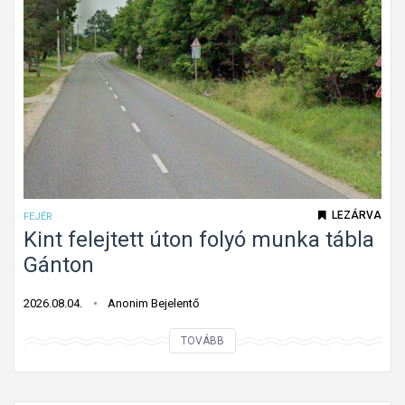
LEZÁRVA
FEJÉR
Kint felejtett úton folyó munka tábla
Gánton
2026.08.04.
Anonim Bejelentő
K
TOVÁBB
i
n