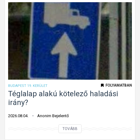
t
f
e
l
e
j
t
e
t
t
ú
FOLYAMATBAN
BUDAPEST 19. KERÜLET
t
Téglalap alakú kötelező haladási
o
irány?
n
f
2026.08.04.
Anonim Bejelentő
o
T
TOVÁBB
l
é
y