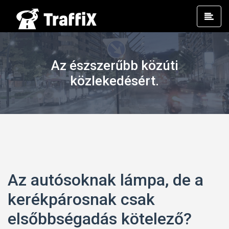
Prim
Men
Az észszerűbb közúti
közlekedésért.
Az autósoknak lámpa, de a
kerékpárosnak csak
elsőbbségadás kötelező?