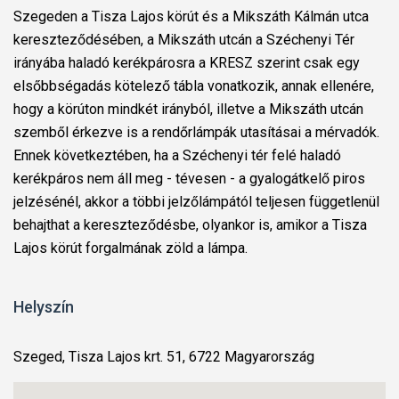
Szegeden a Tisza Lajos körút és a Mikszáth Kálmán utca
kereszteződésében, a Mikszáth utcán a Széchenyi Tér
irányába haladó kerékpárosra a KRESZ szerint csak egy
elsőbbségadás kötelező tábla vonatkozik, annak ellenére,
hogy a körúton mindkét irányból, illetve a Mikszáth utcán
szemből érkezve is a rendőrlámpák utasításai a mérvadók.
Ennek következtében, ha a Széchenyi tér felé haladó
kerékpáros nem áll meg - tévesen - a gyalogátkelő piros
jelzésénél, akkor a többi jelzőlámpától teljesen függetlenül
behajthat a kereszteződésbe, olyankor is, amikor a Tisza
Lajos körút forgalmának zöld a lámpa.
Helyszín
Szeged, Tisza Lajos krt. 51, 6722 Magyarország