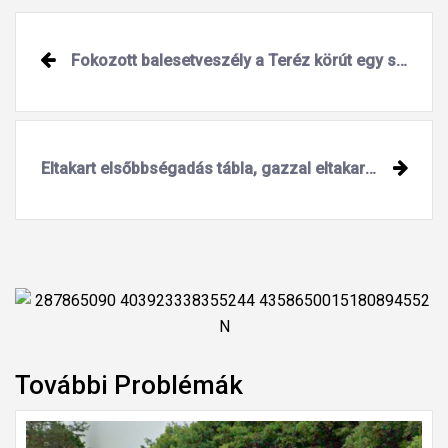
Fokozott balesetveszély a Teréz körút egy szakaszán
Eltakart elsőbbségadás tábla, gazzal eltakart kereszteződés
További Problémák