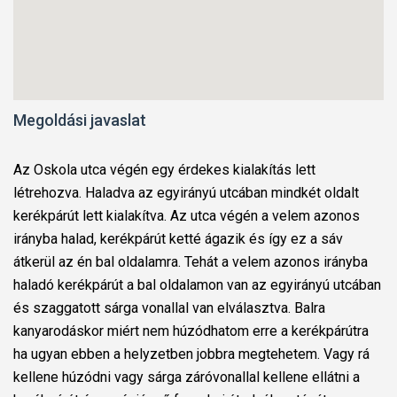
Megoldási javaslat
Az Oskola utca végén egy érdekes kialakítás lett
létrehozva. Haladva az egyirányú utcában mindkét oldalt
kerékpárút lett kialakítva. Az utca végén a velem azonos
irányba halad, kerékpárút ketté ágazik és így ez a sáv
átkerül az én bal oldalamra. Tehát a velem azonos irányba
haladó kerékpárút a bal oldalamon van az egyirányú utcában
és szaggatott sárga vonallal van elválasztva. Balra
kanyarodáskor miért nem húzódhatom erre a kerékpárútra
ha ugyan ebben a helyzetben jobbra megtehetem. Vagy rá
kellene húzódni vagy sárga záróvonallal kellene ellátni a