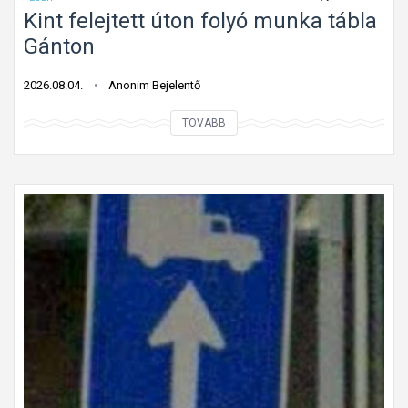
Kint felejtett úton folyó munka tábla
Gánton
2026.08.04.
Anonim Bejelentő
K
TOVÁBB
i
n
t
f
e
l
e
j
t
e
t
t