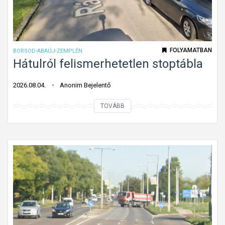
i
l
i
a
r
d
á
á
FOLYAMATBAN
BORSOD-ABAÚJ-ZEMPLÉN
n
s
Hátulról felismerhetetlen stoptábla
y
i
?
i
2026.08.04.
Anonim Bejelentő
r
H
TOVÁBB
á
á
n
t
y
u
é
l
s
r
m
ó
o
l
s
f
t
e