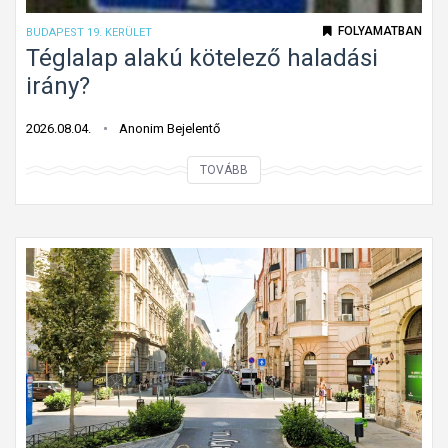
ú
FOLYAMATBAN
BUDAPEST 19. KERÜLET
t
Téglalap alakú kötelező haladási
o
irány?
n
f
2026.08.04.
Anonim Bejelentő
o
T
TOVÁBB
l
é
y
g
ó
l
m
a
u
l
n
a
k
p
a
a
t
l
á
a
b