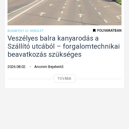
m
l
á
i
r
s
b
m
FOLYAMATBAN
BUDAPEST 21. KERÜLET
e
e
Veszélyes balra kanyarodás a
h
r
Szállító utcából – forgalomtechnikai
a
h
beavatkozás szükséges
j
e
t
t
2026.08.02.
Anonim Bejelentő
a
e
n
V
TOVÁBB
t
i
e
l
t
s
e
i
z
n
l
é
s
o
l
t
s
y
o