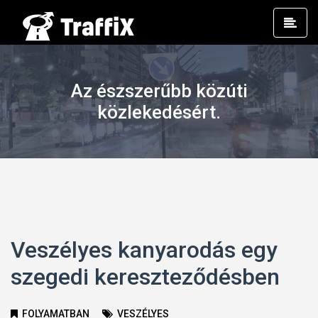
Prim
Men
Az észszerűbb közúti
közlekedésért.
Veszélyes kanyarodás egy
szegedi kereszteződésben
FOLYAMATBAN
VESZÉLYES