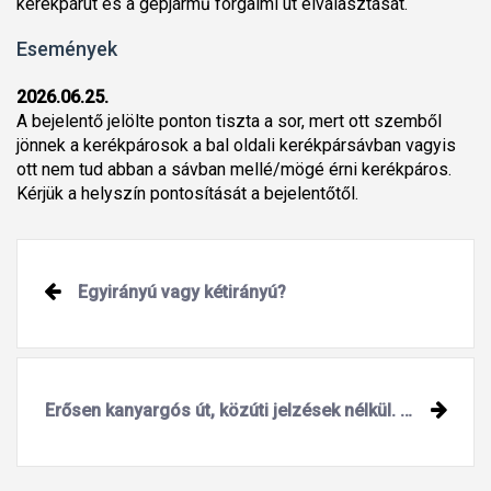
kerékpárút és a gépjármű forgalmi út elválasztását.
Események
2026.06.25.
A bejelentő jelölte ponton tiszta a sor, mert ott szemből
jönnek a kerékpárosok a bal oldali kerékpársávban vagyis
ott nem tud abban a sávban mellé/mögé érni kerékpáros.
Kérjük a helyszín pontosítását a bejelentőtől.
Egyirányú vagy kétirányú?
Erősen kanyargós út, közúti jelzések nélkül. Itt még a sebességkorlátozásnak is lenne értelme