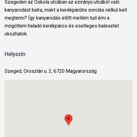
Szegeden az Oskola utcában az ezirányú utcából való
kanyarodást balra, miért a kerékpárútra sorolás nélkül kell
megtenni? Így kanyarodás előtt mellém tud érni a
mögöttem haladó kerékpáros és esetleges balesetet
okozhatok.
Helyszín
Szeged, Oroszlán u. 2, 6720 Magyarország