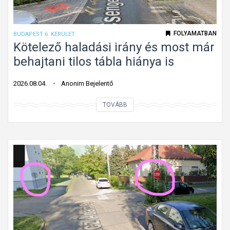
k
l
ú
a
k
FOLYAMATBAN
BUDAPEST 6. KERÜLET
G
ö
Kötelező haladási irány és most már
á
t
behajtani tilos tábla hiánya is
n
e
t
l
2026.08.04.
Anonim Bejelentő
o
e
n
K
TOVÁBB
z
ö
ő
t
h
e
a
l
l
e
a
z
d
ő
á
h
s
a