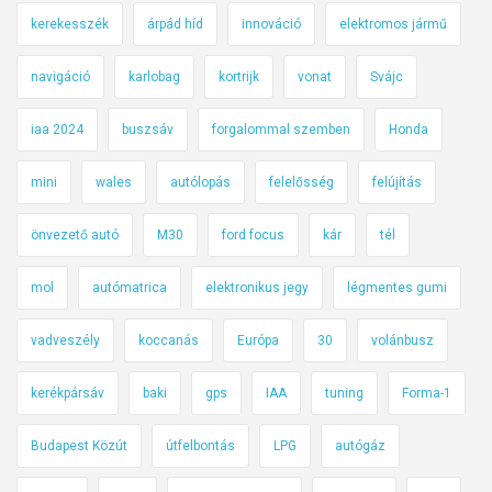
kerekesszék
árpád híd
innováció
elektromos jármű
navigáció
karlobag
kortrijk
vonat
Svájc
iaa 2024
buszsáv
forgalommal szemben
Honda
mini
wales
autólopás
felelősség
felújítás
önvezető autó
M30
ford focus
kár
tél
mol
autómatrica
elektronikus jegy
légmentes gumi
vadveszély
koccanás
Európa
30
volánbusz
kerékpársáv
baki
gps
IAA
tuning
Forma-1
Budapest Közút
útfelbontás
LPG
autógáz