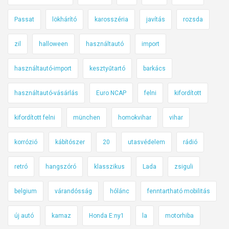
Passat
lökhárító
karosszéria
javítás
rozsda
zil
halloween
használtautó
import
használtautó-import
kesztyűtartó
barkács
használtautó-vásárlás
Euro NCAP
felni
kifordított
kifordított felni
münchen
homokvihar
vihar
korrózió
kábítószer
20
utasvédelem
rádió
retró
hangszóró
klasszikus
Lada
zsiguli
belgium
várandósság
hólánc
fenntartható mobilitás
új autó
kamaz
Honda E:ny1
la
motorhiba