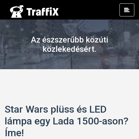
Prim
Men
Az észszerűbb közúti
közlekedésért.
Star Wars plüss és LED
lámpa egy Lada 1500-ason?
Íme!