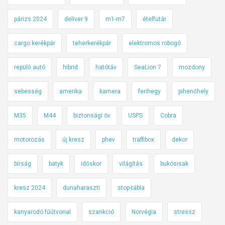
párizs 2024
deliver 9
m1-m7
ételfutár
cargo kerékpár
teherkerékpár
elektromos robogó
repülő autó
hibrid
hatótáv
SeaLion 7
mozdony
sebesség
amerika
kamera
ferihegy
pihenőhely
M35
M44
biztonsági öv
USPS
Cobra
motorozás
új kresz
phev
traffibox
dekor
bírság
batyk
időskor
világítás
bukósisak
kresz 2024
dunaharaszti
stop-tábla
kanyarodó fűútvonal
szankció
Norvégia
stressz