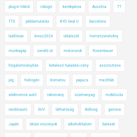
plug-in hibrid
robogó
kerékpáros
Ausztria
TT
TTS
példamutatás
BYD Seal U
barcelona
leállósáv
kresz2024
oldalszél
horrorszerelvény
munkagép
zenélő út
motorosok
Rosenbauer
forgalomirányítás
kötelező haladási irány
asszisztens
jég
hidrogén
Komatsu
papucs
mezítláb
elektromos autó
rakomány
üzemanyag
mobilozás
rendőrautó
SUV
láthatóság
Asfinag
genova
Japán
látási viszonyok
alkoholtilalom
baleset