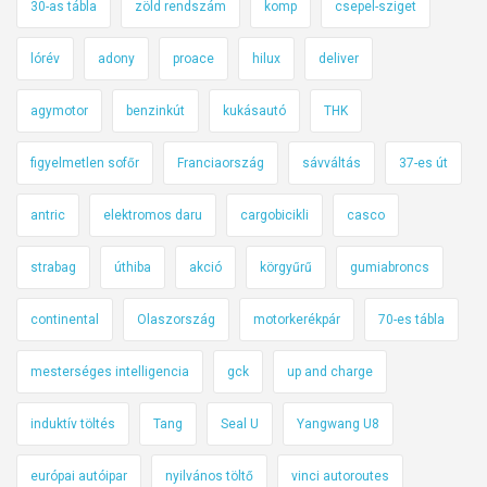
30-as tábla
zöld rendszám
komp
csepel-sziget
lórév
adony
proace
hilux
deliver
agymotor
benzinkút
kukásautó
THK
figyelmetlen sofőr
Franciaország
sávváltás
37-es út
antric
elektromos daru
cargobicikli
casco
strabag
úthiba
akció
körgyűrű
gumiabroncs
continental
Olaszország
motorkerékpár
70-es tábla
mesterséges intelligencia
gck
up and charge
induktív töltés
Tang
Seal U
Yangwang U8
európai autóipar
nyilvános töltő
vinci autoroutes