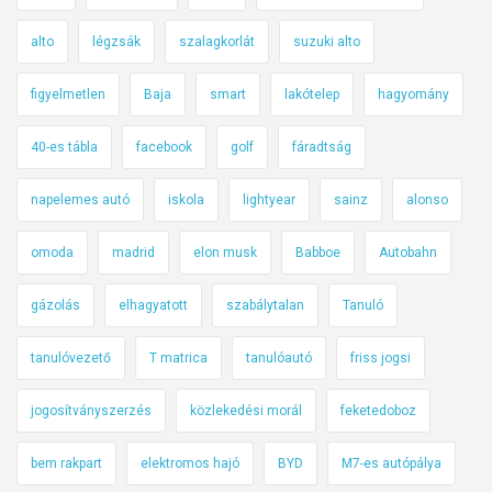
alto
légzsák
szalagkorlát
suzuki alto
figyelmetlen
Baja
smart
lakótelep
hagyomány
40-es tábla
facebook
golf
fáradtság
napelemes autó
iskola
lightyear
sainz
alonso
omoda
madrid
elon musk
Babboe
Autobahn
gázolás
elhagyatott
szabálytalan
Tanuló
tanulóvezető
T matrica
tanulóautó
friss jogsi
jogosítványszerzés
közlekedési morál
feketedoboz
bem rakpart
elektromos hajó
BYD
M7-es autópálya