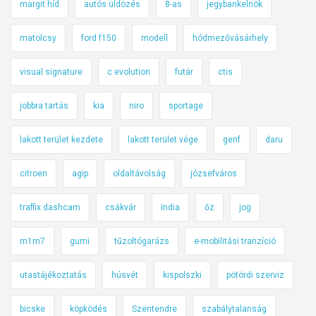
margit híd
autós üldözés
8-as
jegybankelnök
matolcsy
ford f150
modell
hódmezővásárhely
visual signature
c evolution
futár
ctis
jobbra tartás
kia
niro
sportage
lakott terület kezdete
lakott terület vége
genf
daru
citroen
agip
oldaltávolság
józsefváros
traffix dashcam
csákvár
India
őz
jog
m1m7
gumi
tűzoltógarázs
e-mobilitási tranzíció
utastájékoztatás
húsvét
kispolszki
pötördi szerviz
bicske
köpködés
Szentendre
szabálytalanság