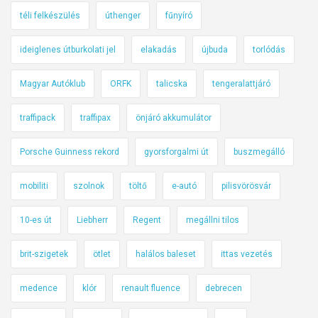
téli felkészülés
úthenger
fűnyíró
ideiglenes útburkolati jel
elakadás
újbuda
torlódás
Magyar Autóklub
ORFK
talicska
tengeralattjáró
traffipack
traffipax
önjáró akkumulátor
Porsche Guinness rekord
gyorsforgalmi út
buszmegálló
mobiliti
szolnok
töltő
e-autó
pilisvörösvár
10-es út
Liebherr
Regent
megállni tilos
brit-szigetek
ötlet
halálos baleset
ittas vezetés
medence
klór
renault fluence
debrecen