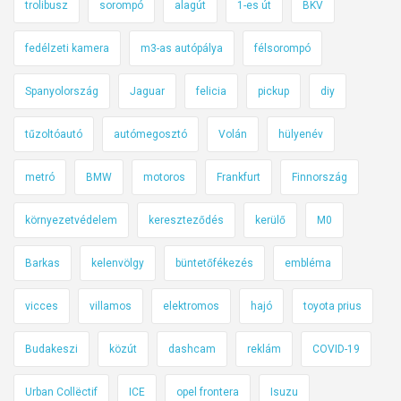
trolibusz
sorompó
alagút
1-es út
BKV
fedélzeti kamera
m3-as autópálya
félsorompó
Spanyolország
Jaguar
felicia
pickup
diy
tűzoltóautó
autómegosztó
Volán
hülyenév
metró
BMW
motoros
Frankfurt
Finnország
környezetvédelem
kereszteződés
kerülő
M0
Barkas
kelenvölgy
büntetőfékezés
embléma
vicces
villamos
elektromos
hajó
toyota prius
Budakeszi
közút
dashcam
reklám
COVID-19
Urban Collëctif
ICE
opel frontera
Isuzu