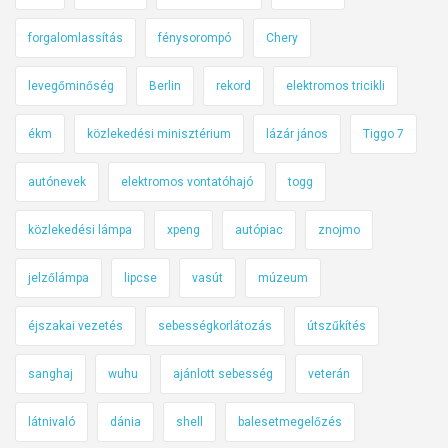
forgalomlassítás
fénysorompó
Chery
levegőminőség
Berlin
rekord
elektromos tricikli
ékm
közlekedési minisztérium
lázár jános
Tiggo 7
autónevek
elektromos vontatóhajó
togg
közlekedési lámpa
xpeng
autópiac
znojmo
jelzőlámpa
lipcse
vasút
múzeum
éjszakai vezetés
sebességkorlátozás
útszűkítés
sanghaj
wuhu
ajánlott sebesség
veterán
látnivaló
dánia
shell
balesetmegelőzés