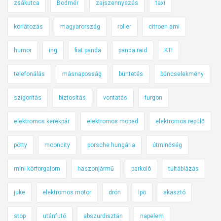
zsákutca
Bodmér
zajszennyezés
taxi
korlátozás
magyarország
roller
citroen ami
humor
ing
fiat panda
panda raid
KTI
telefonálás
másnaposság
büntetés
bűncselekmény
szigorítás
biztosítás
vontatás
furgon
elektromos kerékpár
elektromos moped
elektromos repülő
pötty
mooncity
porsche hungária
útminőség
mini körforgalom
haszonjármű
parkoló
túltáblázás
juke
elektromos motor
drón
lpö
akasztó
stop
utánfutó
abszurdisztán
napelem