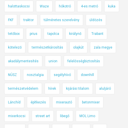
halottaskocsi
Waze
hókotró
4-es metró
kuka
FKF
traktor
túlméretes szerelvény
üldözés
tetőbox
prius
tapolca
királynő
Trabant
kötelező
természetkárosítás
olajkút
zala megye
akadálymentesítés
union
felelősségbiztosítás
NÚSZ
nosztalgia
segélyhívó
downhill
természetvédelem
hírek
kijárási tilalom
aluljáró
Lánchíd
építkezés
mixerautó
betonmixer
mixerkocsi
street art
libegő
MOL Limo