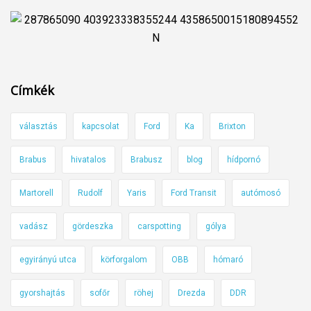
Címkék
választás
kapcsolat
Ford
Ka
Brixton
Brabus
hivatalos
Brabusz
blog
hídpornó
Martorell
Rudolf
Yaris
Ford Transit
autómosó
vadász
gördeszka
carspotting
gólya
egyirányú utca
körforgalom
OBB
hómaró
gyorshajtás
sofőr
röhej
Drezda
DDR