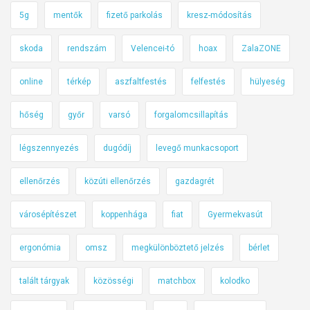
5g
mentők
fizető parkolás
kresz-módosítás
skoda
rendszám
Velencei-tó
hoax
ZalaZONE
online
térkép
aszfaltfestés
felfestés
hülyeség
hőség
győr
varsó
forgalomcsillapítás
légszennyezés
dugódíj
levegő munkacsoport
ellenőrzés
közúti ellenőrzés
gazdagrét
városépítészet
koppenhága
fiat
Gyermekvasút
ergonómia
omsz
megkülönböztető jelzés
bérlet
talált tárgyak
közösségi
matchbox
kolodko