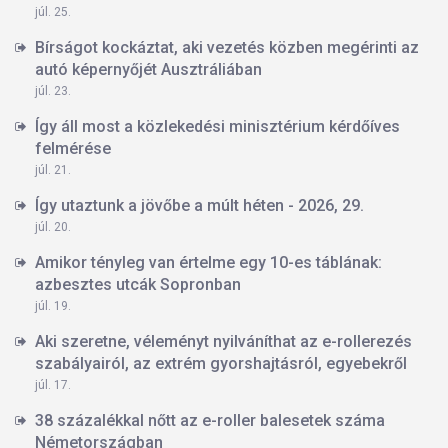
júl. 25.
Bírságot kockáztat, aki vezetés közben megérinti az
autó képernyőjét Ausztráliában
júl. 23.
Így áll most a közlekedési minisztérium kérdőíves
felmérése
júl. 21.
Így utaztunk a jövőbe a múlt héten - 2026, 29.
júl. 20.
Amikor tényleg van értelme egy 10-es táblának:
azbesztes utcák Sopronban
júl. 19.
Aki szeretne, véleményt nyilváníthat az e-rollerezés
szabályairól, az extrém gyorshajtásról, egyebekről
júl. 17.
38 százalékkal nőtt az e-roller balesetek száma
Németországban