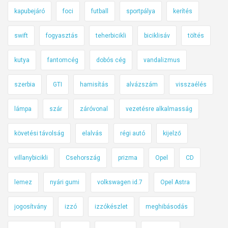
kapubejáró
foci
futball
sportpálya
kerítés
swift
fogyasztás
teherbicikli
biciklisáv
töltés
kutya
fantomcég
dobós cég
vandalizmus
szerbia
GTI
hamisítás
alvázszám
visszaélés
lámpa
szár
záróvonal
vezetésre alkalmasság
követési távolság
elalvás
régi autó
kijelző
villanybicikli
Csehország
prizma
Opel
CD
lemez
nyári gumi
volkswagen id.7
Opel Astra
jogosítvány
izzó
izzókészlet
meghibásodás