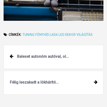
CÍMKÉK:
TUNING
FÉNYHÍD
LADA
LED
DEKOR
VILÁGÍTÁS
Post
Baleset autonóm autóval, ol...
navigation
Félig leszakadt a lökhárító...