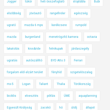
Jogger
tükör
heti összefoglaló
stoptábla
Bubi
elsőbbség
jövőautó
rangefinder
egészség
ugrató
mazda 6 mps
kerékcsere
rumpold
mazda
burgenland
menetrögzítő kamera
octavia
lakatolás
kiss&ride
felnikupak
járdaszegély
ugratás
autószállító
BYD Atto 3
Ferrari
forgalom elől elzárt terület
fényhíd
szigetelőszalag
mx-5
Logan
Taliant
Thalia
Törökország
biciklis
elvesztés
pótlás
ÚME
aquaplanning
Egyesült Királyság
zacskó
hó
útdíj
állapot