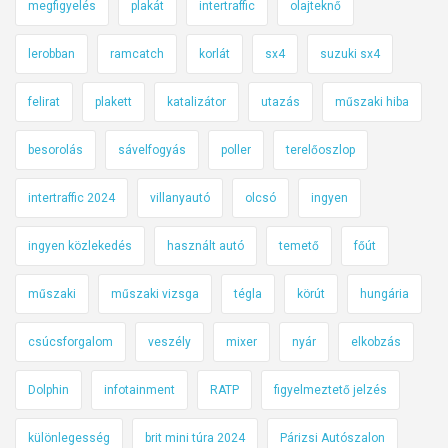
megfigyelés
plakát
intertraffic
olajteknő
lerobban
ramcatch
korlát
sx4
suzuki sx4
felirat
plakett
katalizátor
utazás
műszaki hiba
besorolás
sávelfogyás
poller
terelőoszlop
intertraffic 2024
villanyautó
olcsó
ingyen
ingyen közlekedés
használt autó
temető
főút
műszaki
műszaki vizsga
tégla
körút
hungária
csúcsforgalom
veszély
mixer
nyár
elkobzás
Dolphin
infotainment
RATP
figyelmeztető jelzés
különlegesség
brit mini túra 2024
Párizsi Autószalon