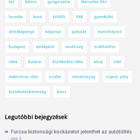
tűz
kilincs
gyógyszertár
Mercedes Vito
hyundai
kona
kérdőív
BKK
gyerekülés
érintőképernyő
képernyő
parkolás
mentőfolyosó
Budapest
kerékpárút
rendőrség
mobiltelefon
tábla
Balaton
közlekedési tábla
elroq
zöld
elektromos roller
e-roller
németország
sopron. pötty
közlekedésbiztonság
kresz
Legutóbbi bejegyzések
Furcsa biztonsági kockázatot jelenthet az autótöltés
aug. 6.