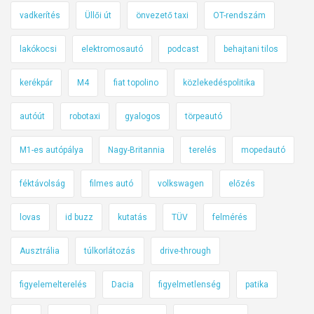
vadkerítés
Üllői út
önvezető taxi
OT-rendszám
lakókocsi
elektromosautó
podcast
behajtani tilos
kerékpár
M4
fiat topolino
közlekedéspolitika
autóút
robotaxi
gyalogos
törpeautó
M1-es autópálya
Nagy-Britannia
terelés
mopedautó
féktávolság
filmes autó
volkswagen
előzés
lovas
id buzz
kutatás
TÜV
felmérés
Ausztrália
túlkorlátozás
drive-through
figyelemelterelés
Dacia
figyelmetlenség
patika