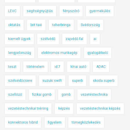
LEVC
segítségnyújtás
fényszóró
gyermekülés
oktatás
brit taxi
teherbringa
Svédország
kiemelt ügyek
szélvédő
zajvédő fal
ai
lengyelország
elektromos munkagép
gyalogátkelő
teszt
történelem
id.7
kínai autó
ADAC
szélvédőcsere
suzuki swift
superb
skoda superb
szellőző
fizikai gomb
gomb
vezetéstechnika
vezetéstechnikai tréning
képzés
vezetéstechnikai képzés
konnektoros hibrid
figyelem
tömegközlekedés