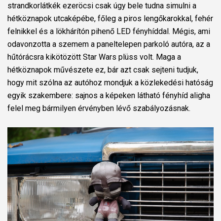
strandkorlátkék ezeröcsi csak úgy bele tudna simulni a
hétköznapok utcaképébe, főleg a piros lengőkarokkal, fehér
felnikkel és a lökhárítón pihenő LED fényhíddal. Mégis, ami
odavonzotta a szemem a paneltelepen parkoló autóra, az a
hűtórácsra kikötözött Star Wars plüss volt. Maga a
hétköznapok művészete ez, bár azt csak sejteni tudjuk,
hogy mit szólna az autóhoz mondjuk a közlekedési hatóság
egyik szakembere: sajnos a képeken látható fényhíd aligha
felel meg bármilyen érvényben lévő szabályozásnak.