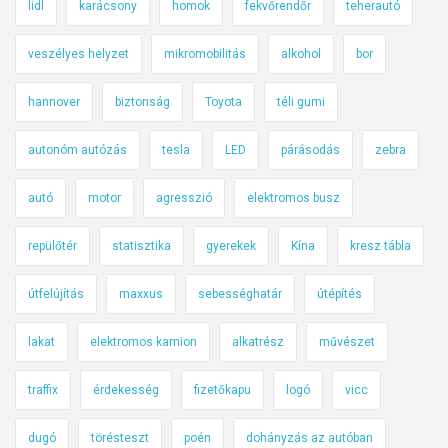
lidl
karácsony
homok
fekvőrendőr
teherautó
veszélyes helyzet
mikromobilitás
alkohol
bor
hannover
biztonság
Toyota
téli gumi
autonóm autózás
tesla
LED
párásodás
zebra
autó
motor
agresszió
elektromos busz
repülőtér
statisztika
gyerekek
Kína
kresz tábla
útfelújítás
maxxus
sebességhatár
útépítés
lakat
elektromos kamion
alkatrész
művészet
traffix
érdekesség
fizetőkapu
logó
vicc
dugó
törésteszt
poén
dohányzás az autóban