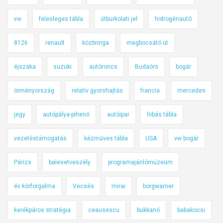
vw
felesleges tábla
útburkolati jel
hidrogénautó
8126
renault
közbringa
megbocsátó út
éjszaka
suzuki
autóroncs
Budaörs
bogár
örményország
relatív gyorshajtás
francia
mercedes
jegy
autópálya-pihenő
autóipar
hibás tábla
vezetéstámogatás
kézműves tábla
USA
vw bogár
Párizs
balesetveszély
programajánlómúzeum
év körforgalma
Vecsés
mirai
borgwarner
kerékpáros stratégia
ceausescu
bukkanó
babakocsi