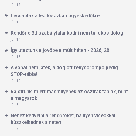
júl. 17.
Lecsaptak a leállósávban ügyeskedőkre
júl. 16.
Rendőr előtt szabálytalankodni nem túl okos dolog
júl. 14.
Így utaztunk a jövőbe a múlt héten - 2026, 28.
júl. 13.
A vonat nem játék, a döglött fénysorompó pedig
STOP-tábla!
júl. 10.
Rájöttünk, miért másmilyenek az osztrák táblák, mint
a magyarok
júl. 8.
Nehéz kedvelni a rendőröket, ha ilyen videókkal
büszkélkednek a neten
júl. 7.