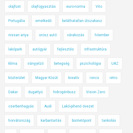
olajfüst
olajfogyasztás
euro-norma
Vito
Portugália
emelkedő
beláthatatlan útszakasz
nissan ariya
orosz autó
várakozás
hóember
lakópark
autógyár
fejlesztés
infrastruktúra
klíma
irányjelző
betegség
pszichológia
UAZ
közterület
Magyar Közút
kreatív
roncs
retro
Dakar
dugattyú
hidrogénbusz
Vision Zero
cserbenhagyás
Audi
Lakó-pihenő övezet
horvátország
karbantartás
büntetőpont
tankolás