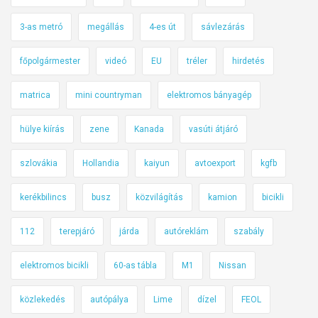
3-as metró
megállás
4-es út
sávlezárás
főpolgármester
videó
EU
tréler
hirdetés
matrica
mini countryman
elektromos bányagép
hülye kiírás
zene
Kanada
vasúti átjáró
szlovákia
Hollandia
kaiyun
avtoexport
kgfb
kerékbilincs
busz
közvilágítás
kamion
bicikli
112
terepjáró
járda
autóreklám
szabály
elektromos bicikli
60-as tábla
M1
Nissan
közlekedés
autópálya
Lime
dízel
FEOL