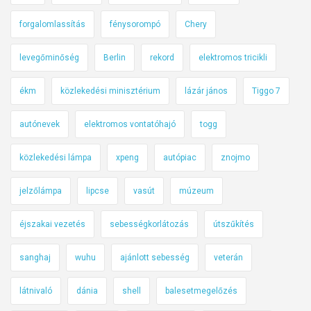
forgalomlassítás
fénysorompó
Chery
levegőminőség
Berlin
rekord
elektromos tricikli
ékm
közlekedési minisztérium
lázár jános
Tiggo 7
autónevek
elektromos vontatóhajó
togg
közlekedési lámpa
xpeng
autópiac
znojmo
jelzőlámpa
lipcse
vasút
múzeum
éjszakai vezetés
sebességkorlátozás
útszűkítés
sanghaj
wuhu
ajánlott sebesség
veterán
látnivaló
dánia
shell
balesetmegelőzés