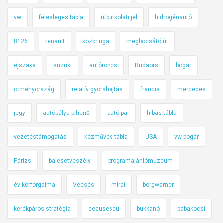
vw
felesleges tábla
útburkolati jel
hidrogénautó
8126
renault
közbringa
megbocsátó út
éjszaka
suzuki
autóroncs
Budaörs
bogár
örményország
relatív gyorshajtás
francia
mercedes
jegy
autópálya-pihenő
autóipar
hibás tábla
vezetéstámogatás
kézműves tábla
USA
vw bogár
Párizs
balesetveszély
programajánlómúzeum
év körforgalma
Vecsés
mirai
borgwarner
kerékpáros stratégia
ceausescu
bukkanó
babakocsi