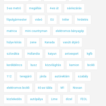
3-as metró
megállás
4-es út
sávlezárás
főpolgármester
videó
EU
tréler
hirdetés
matrica
mini countryman
elektromos bányagép
hülye kiírás
zene
Kanada
vasúti átjáró
szlovákia
Hollandia
kaiyun
avtoexport
kgfb
kerékbilincs
busz
közvilágítás
kamion
bicikli
112
terepjáró
járda
autóreklám
szabály
elektromos bicikli
60-as tábla
M1
Nissan
közlekedés
autópálya
Lime
dízel
FEOL