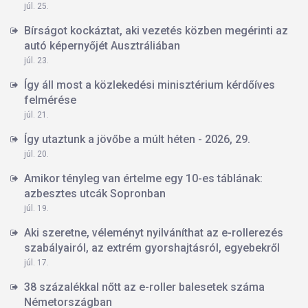
júl. 25.
Bírságot kockáztat, aki vezetés közben megérinti az
autó képernyőjét Ausztráliában
júl. 23.
Így áll most a közlekedési minisztérium kérdőíves
felmérése
júl. 21.
Így utaztunk a jövőbe a múlt héten - 2026, 29.
júl. 20.
Amikor tényleg van értelme egy 10-es táblának:
azbesztes utcák Sopronban
júl. 19.
Aki szeretne, véleményt nyilváníthat az e-rollerezés
szabályairól, az extrém gyorshajtásról, egyebekről
júl. 17.
38 százalékkal nőtt az e-roller balesetek száma
Németországban