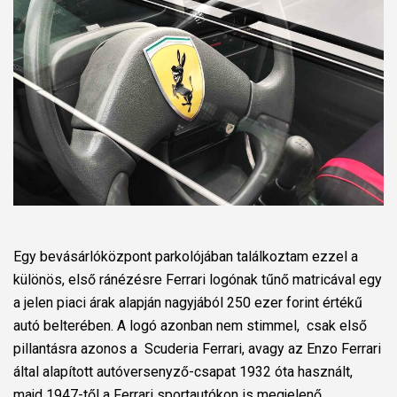
Egy bevásárlóközpont parkolójában találkoztam ezzel a
különös, első ránézésre Ferrari logónak tűnő matricával egy
a jelen piaci árak alapján nagyjából 250 ezer forint értékű
autó belterében. A logó azonban nem stimmel, csak első
pillantásra azonos a Scuderia Ferrari, avagy az Enzo Ferrari
által alapított autóversenyző-csapat 1932 óta használt,
majd 1947-től a Ferrari sportautókon is megjelenő