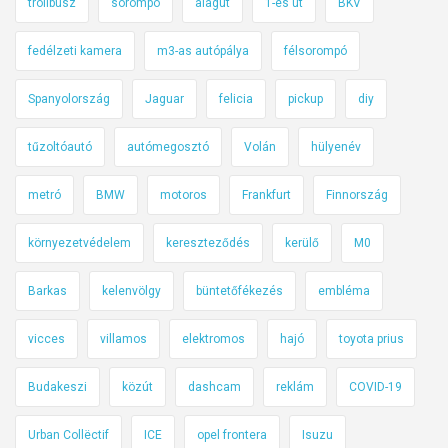
trolibusz
sorompó
alagút
1-es út
BKV
fedélzeti kamera
m3-as autópálya
félsorompó
Spanyolország
Jaguar
felicia
pickup
diy
tűzoltóautó
autómegosztó
Volán
hülyenév
metró
BMW
motoros
Frankfurt
Finnország
környezetvédelem
kereszteződés
kerülő
M0
Barkas
kelenvölgy
büntetőfékezés
embléma
vicces
villamos
elektromos
hajó
toyota prius
Budakeszi
közút
dashcam
reklám
COVID-19
Urban Collëctif
ICE
opel frontera
Isuzu