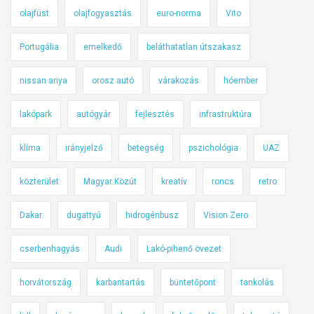
olajfüst
olajfogyasztás
euro-norma
Vito
Portugália
emelkedő
beláthatatlan útszakasz
nissan ariya
orosz autó
várakozás
hóember
lakópark
autógyár
fejlesztés
infrastruktúra
klíma
irányjelző
betegség
pszichológia
UAZ
közterület
Magyar Közút
kreatív
roncs
retro
Dakar
dugattyú
hidrogénbusz
Vision Zero
cserbenhagyás
Audi
Lakó-pihenő övezet
horvátország
karbantartás
büntetőpont
tankolás