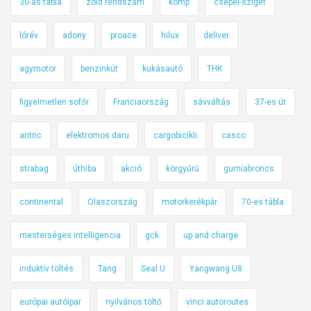
30-as tábla
zöld rendszám
komp
csepel-sziget
lórév
adony
proace
hilux
deliver
agymotor
benzinkút
kukásautó
THK
figyelmetlen sofőr
Franciaország
sávváltás
37-es út
antric
elektromos daru
cargobicikli
casco
strabag
úthiba
akció
körgyűrű
gumiabroncs
continental
Olaszország
motorkerékpár
70-es tábla
mesterséges intelligencia
gck
up and charge
induktív töltés
Tang
Seal U
Yangwang U8
európai autóipar
nyilvános töltő
vinci autoroutes