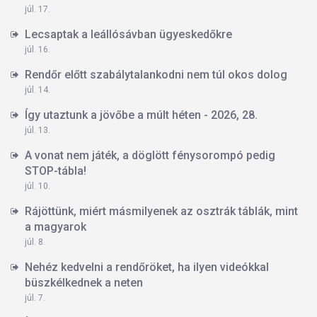
júl. 17.
Lecsaptak a leállósávban ügyeskedőkre
júl. 16.
Rendőr előtt szabálytalankodni nem túl okos dolog
júl. 14.
Így utaztunk a jövőbe a múlt héten - 2026, 28.
júl. 13.
A vonat nem játék, a döglött fénysorompó pedig
STOP-tábla!
júl. 10.
Rájöttünk, miért másmilyenek az osztrák táblák, mint
a magyarok
júl. 8.
Nehéz kedvelni a rendőröket, ha ilyen videókkal
büszkélkednek a neten
júl. 7.