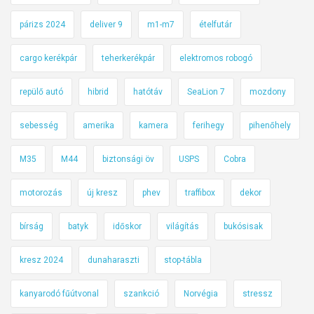
párizs 2024
deliver 9
m1-m7
ételfutár
cargo kerékpár
teherkerékpár
elektromos robogó
repülő autó
hibrid
hatótáv
SeaLion 7
mozdony
sebesség
amerika
kamera
ferihegy
pihenőhely
M35
M44
biztonsági öv
USPS
Cobra
motorozás
új kresz
phev
traffibox
dekor
bírság
batyk
időskor
világítás
bukósisak
kresz 2024
dunaharaszti
stop-tábla
kanyarodó fűútvonal
szankció
Norvégia
stressz