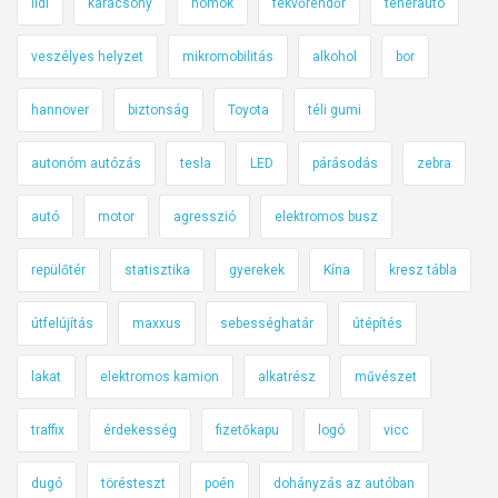
lidl
karácsony
homok
fekvőrendőr
teherautó
veszélyes helyzet
mikromobilitás
alkohol
bor
hannover
biztonság
Toyota
téli gumi
autonóm autózás
tesla
LED
párásodás
zebra
autó
motor
agresszió
elektromos busz
repülőtér
statisztika
gyerekek
Kína
kresz tábla
útfelújítás
maxxus
sebességhatár
útépítés
lakat
elektromos kamion
alkatrész
művészet
traffix
érdekesség
fizetőkapu
logó
vicc
dugó
törésteszt
poén
dohányzás az autóban