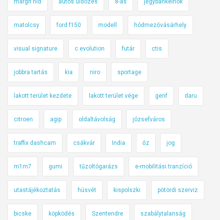
margit híd
autós üldözés
8-as
jegybankelnök
matolcsy
ford f150
modell
hódmezővásárhely
visual signature
c evolution
futár
ctis
jobbra tartás
kia
niro
sportage
lakott terület kezdete
lakott terület vége
genf
daru
citroen
agip
oldaltávolság
józsefváros
traffix dashcam
csákvár
India
őz
jog
m1m7
gumi
tűzoltógarázs
e-mobilitási tranzíció
utastájékoztatás
húsvét
kispolszki
pötördi szerviz
bicske
köpködés
Szentendre
szabálytalanság