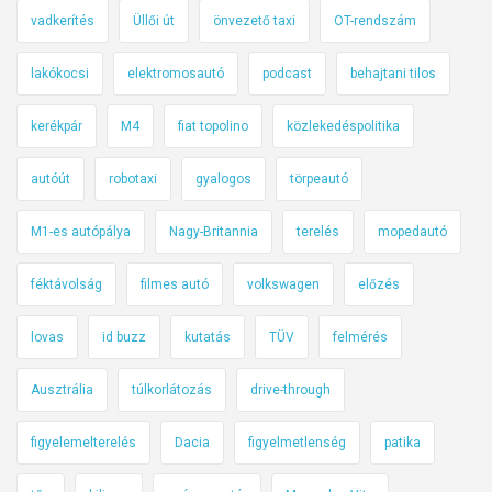
vadkerítés
Üllői út
önvezető taxi
OT-rendszám
lakókocsi
elektromosautó
podcast
behajtani tilos
kerékpár
M4
fiat topolino
közlekedéspolitika
autóút
robotaxi
gyalogos
törpeautó
M1-es autópálya
Nagy-Britannia
terelés
mopedautó
féktávolság
filmes autó
volkswagen
előzés
lovas
id buzz
kutatás
TÜV
felmérés
Ausztrália
túlkorlátozás
drive-through
figyelemelterelés
Dacia
figyelmetlenség
patika