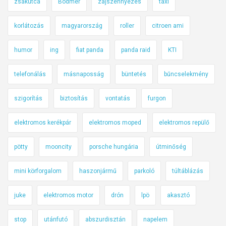
zsákutca
Bodmér
zajszennyezés
taxi
korlátozás
magyarország
roller
citroen ami
humor
ing
fiat panda
panda raid
KTI
telefonálás
másnaposság
büntetés
bűncselekmény
szigorítás
biztosítás
vontatás
furgon
elektromos kerékpár
elektromos moped
elektromos repülő
pötty
mooncity
porsche hungária
útminőség
mini körforgalom
haszonjármű
parkoló
túltáblázás
juke
elektromos motor
drón
lpö
akasztó
stop
utánfutó
abszurdisztán
napelem