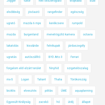
Jogger
tükör
heti összefoglaló
stoptábla
Bubi
elsőbbség
jövőautó
rangefinder
egészség
ugrató
mazda 6 mps
kerékcsere
rumpold
mazda
burgenland
menetrögzítő kamera
octavia
lakatolás
kiss&ride
felnikupak
járdaszegély
ugratás
autószállító
BYD Atto 3
Ferrari
forgalom elől elzárt terület
fényhíd
szigetelőszalag
mx-5
Logan
Taliant
Thalia
Törökország
biciklis
elvesztés
pótlás
ÚME
aquaplanning
Egyesült Királyság
zacskó
hó
útdíj
állapot