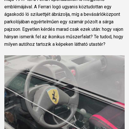
emblémájával. A Ferrari logó ugyanis köztudottan egy
ágaskodó ló sziluettjét ábrázolja, míg a bevásárlóközpont
parkolójában egyértelműen egy szamár pózolt a sárga
pajzson. Egyetlen kérdés marad csak ezek után: hogy vajon
hányan ismerik fel az ikonikus műszerfalat? Te tudod, hogy
milyen autóhoz tartozik a képeken látható utastér?