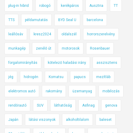
plug-in hibrid
robogó
kerékpáros
Ausztria
TT
TTS
példamutatás
BYD Seal U
barcelona
leállósáv
kresz2024
oldalszél
horrorszerelvény
munkagép
zenélő út
motorosok
Rosenbauer
forgalomirányítás
kötelező haladási irány
asszisztens
jég
hidrogén
Komatsu
papucs
mezítláb
elektromos autó
rakomány
üzemanyag
mobilozás
rendőrautó
SUV
láthatóság
Asfinag
genova
Japán
látási viszonyok
alkoholtilalom
baleset