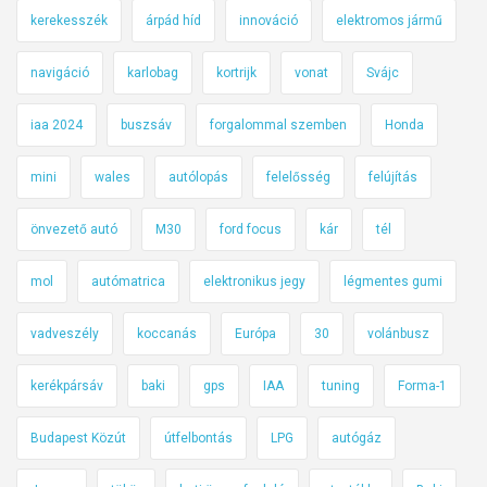
kerekesszék
árpád híd
innováció
elektromos jármű
navigáció
karlobag
kortrijk
vonat
Svájc
iaa 2024
buszsáv
forgalommal szemben
Honda
mini
wales
autólopás
felelősség
felújítás
önvezető autó
M30
ford focus
kár
tél
mol
autómatrica
elektronikus jegy
légmentes gumi
vadveszély
koccanás
Európa
30
volánbusz
kerékpársáv
baki
gps
IAA
tuning
Forma-1
Budapest Közút
útfelbontás
LPG
autógáz