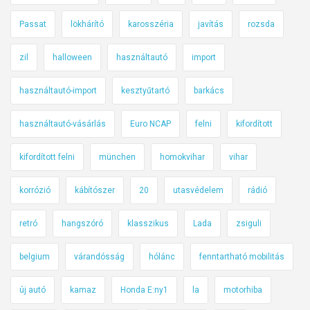
Passat
lökhárító
karosszéria
javítás
rozsda
zil
halloween
használtautó
import
használtautó-import
kesztyűtartó
barkács
használtautó-vásárlás
Euro NCAP
felni
kifordított
kifordított felni
münchen
homokvihar
vihar
korrózió
kábítószer
20
utasvédelem
rádió
retró
hangszóró
klasszikus
Lada
zsiguli
belgium
várandósság
hólánc
fenntartható mobilitás
új autó
kamaz
Honda E:ny1
la
motorhiba