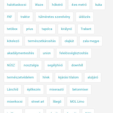
halottaskocsi
Waze
hókotró
4-es metró
kuka
FKF
traktor
túlméretes szerelvény
üldözés
tetőbox
prius
tapolca
királynő
Trabant
kötelező
természetkárosítás
olajkút
zala megye
akadálymentesítés
union
felelősségbiztosítás
NÚSZ
nosztalgia
segélyhívó
downhill
természetvédelem
hírek
kijárási tilalom
aluljáró
Lánchíd
építkezés
mixerautó
betonmixer
mixerkocsi
street art
libegő
MOL Limo