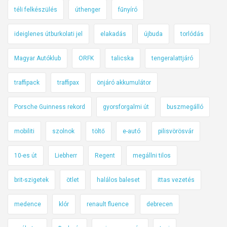
téli felkészülés
úthenger
fűnyíró
ideiglenes útburkolati jel
elakadás
újbuda
torlódás
Magyar Autóklub
ORFK
talicska
tengeralattjáró
traffipack
traffipax
önjáró akkumulátor
Porsche Guinness rekord
gyorsforgalmi út
buszmegálló
mobiliti
szolnok
töltő
e-autó
pilisvörösvár
10-es út
Liebherr
Regent
megállni tilos
brit-szigetek
ötlet
halálos baleset
ittas vezetés
medence
klór
renault fluence
debrecen