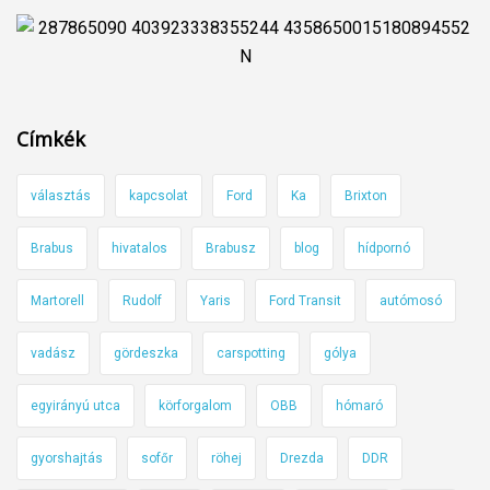
Címkék
választás
kapcsolat
Ford
Ka
Brixton
Brabus
hivatalos
Brabusz
blog
hídpornó
Martorell
Rudolf
Yaris
Ford Transit
autómosó
vadász
gördeszka
carspotting
gólya
egyirányú utca
körforgalom
OBB
hómaró
gyorshajtás
sofőr
röhej
Drezda
DDR