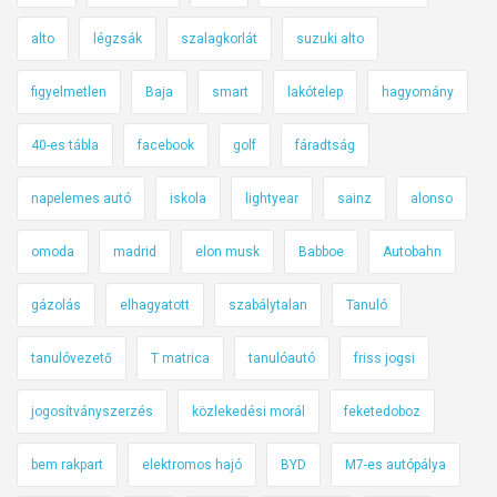
alto
légzsák
szalagkorlát
suzuki alto
figyelmetlen
Baja
smart
lakótelep
hagyomány
40-es tábla
facebook
golf
fáradtság
napelemes autó
iskola
lightyear
sainz
alonso
omoda
madrid
elon musk
Babboe
Autobahn
gázolás
elhagyatott
szabálytalan
Tanuló
tanulóvezető
T matrica
tanulóautó
friss jogsi
jogosítványszerzés
közlekedési morál
feketedoboz
bem rakpart
elektromos hajó
BYD
M7-es autópálya