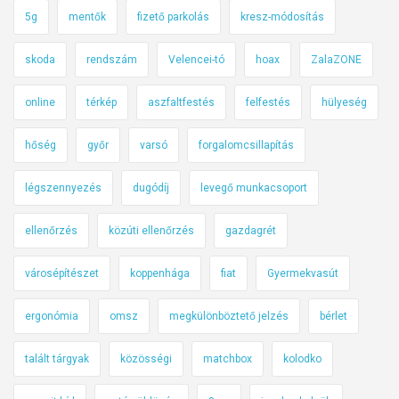
5g
mentők
fizető parkolás
kresz-módosítás
skoda
rendszám
Velencei-tó
hoax
ZalaZONE
online
térkép
aszfaltfestés
felfestés
hülyeség
hőség
győr
varsó
forgalomcsillapítás
légszennyezés
dugódíj
levegő munkacsoport
ellenőrzés
közúti ellenőrzés
gazdagrét
városépítészet
koppenhága
fiat
Gyermekvasút
ergonómia
omsz
megkülönböztető jelzés
bérlet
talált tárgyak
közösségi
matchbox
kolodko