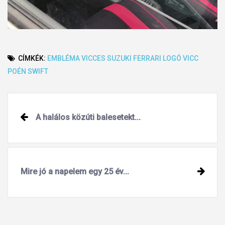
CÍMKÉK:
EMBLÉMA
VICCES
SUZUKI
FERRARI
LOGÓ
VICC
POÉN
SWIFT
Post
A halálos közúti balesetekt...
navigation
Mire jó a napelem egy 25 év...