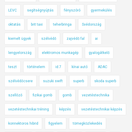
LEVC
segítségnyújtás
fényszóró
gyermekülés
oktatás
brit taxi
teherbringa
Svédország
kiemelt ügyek
szélvédő
zajvédő fal
ai
lengyelország
elektromos munkagép
gyalogátkelő
teszt
történelem
id.7
kínai autó
ADAC
szélvédőcsere
suzuki swift
superb
skoda superb
szellőző
fizikai gomb
gomb
vezetéstechnika
vezetéstechnikai tréning
képzés
vezetéstechnikai képzés
konnektoros hibrid
figyelem
tömegközlekedés