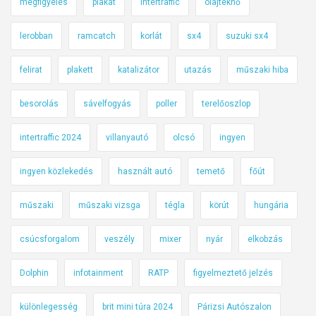
megfigyelés
plakát
intertraffic
olajteknő
lerobban
ramcatch
korlát
sx4
suzuki sx4
felirat
plakett
katalizátor
utazás
műszaki hiba
besorolás
sávelfogyás
poller
terelőoszlop
intertraffic 2024
villanyautó
olcsó
ingyen
ingyen közlekedés
használt autó
temető
főút
műszaki
műszaki vizsga
tégla
körút
hungária
csúcsforgalom
veszély
mixer
nyár
elkobzás
Dolphin
infotainment
RATP
figyelmeztető jelzés
különlegesség
brit mini túra 2024
Párizsi Autószalon