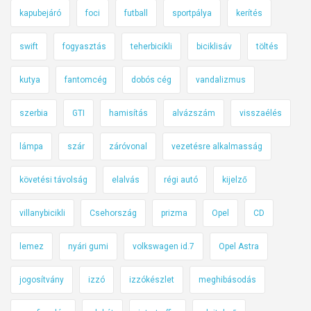
kapubejáró
foci
futball
sportpálya
kerítés
swift
fogyasztás
teherbicikli
biciklisáv
töltés
kutya
fantomcég
dobós cég
vandalizmus
szerbia
GTI
hamisítás
alvázszám
visszaélés
lámpa
szár
záróvonal
vezetésre alkalmasság
követési távolság
elalvás
régi autó
kijelző
villanybicikli
Csehország
prizma
Opel
CD
lemez
nyári gumi
volkswagen id.7
Opel Astra
jogosítvány
izzó
izzókészlet
meghibásodás