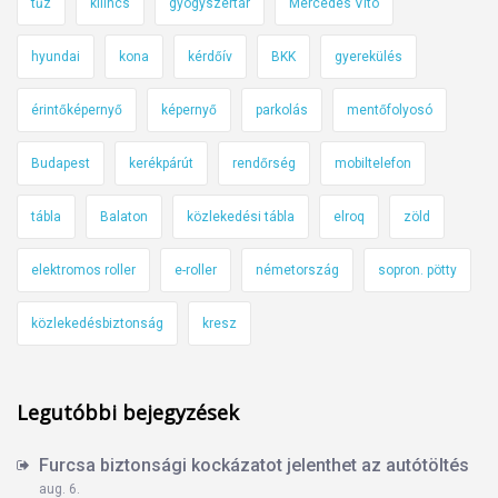
tűz
kilincs
gyógyszertár
Mercedes Vito
hyundai
kona
kérdőív
BKK
gyerekülés
érintőképernyő
képernyő
parkolás
mentőfolyosó
Budapest
kerékpárút
rendőrség
mobiltelefon
tábla
Balaton
közlekedési tábla
elroq
zöld
elektromos roller
e-roller
németország
sopron. pötty
közlekedésbiztonság
kresz
Legutóbbi bejegyzések
Furcsa biztonsági kockázatot jelenthet az autótöltés
aug. 6.