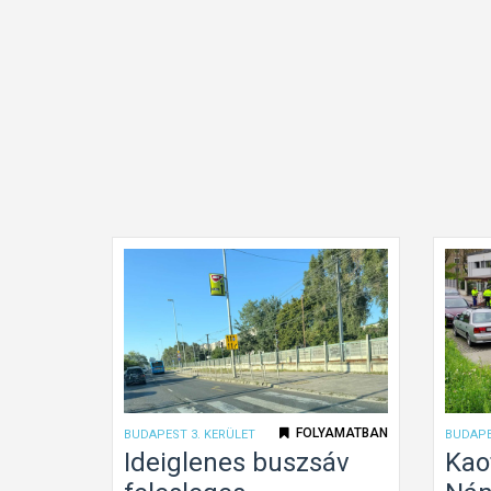
e
l
e
k
(
n
e
m
)
l
á
t
h
a
t
FOLYAMATBAN
BUDAPEST 3. KERÜLET
BUDAPE
ó
Ideiglenes buszsáv
Kao
s