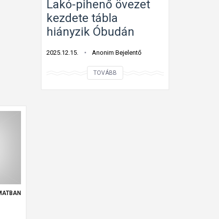
Lakó-pihenő övezet
t
kezdete tábla
ú
hiányzik Óbudán
t
é
2025.12.15.
Anonim Bejelentő
p
L
í
TOVÁBB
a
t
k
é
ó
s
-
j
p
e
i
l
h
z
e
ő
n
t
MATBAN
ő
á
ö
b