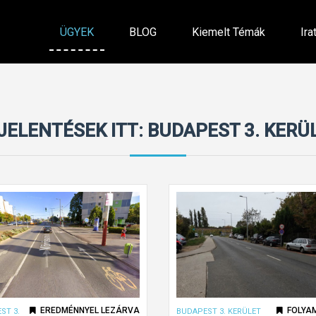
ÜGYEK
BLOG
Kiemelt Témák
Ira
JELENTÉSEK ITT: BUDAPEST 3. KERÜ
EREDMÉNNYEL LEZÁRVA
FOLYA
ST 3.
BUDAPEST 3. KERÜLET