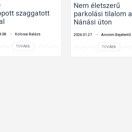
Nem életszerű
T
opott szaggatott
parkolási tilalom a
al
Nánási úton
.08.
Kolosai Balázs
2026.01.27.
Anonim Bejelentő
E
N
TOVÁBB
TOVÁBB
l
e
k
m
o
é
p
l
o
e
t
t
t
s
s
z
z
e
a
r
g
ű