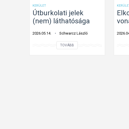
KERÜLET
KERÜLE
Útburkolati jelek
Elk
(nem) láthatósága
von
2026.05.14.
Schwarcz László
2026.04
Ú
TOVÁBB
t
b
u
r
k
o
l
a
t
i
j