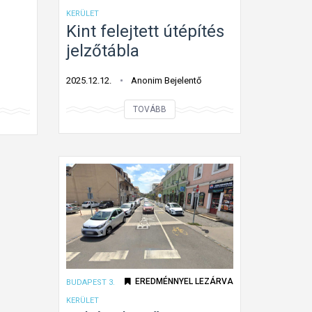
KERÜLET
Kint felejtett útépítés
jelzőtábla
2025.12.12.
Anonim Bejelentő
K
TOVÁBB
i
n
t
f
e
l
e
j
t
EREDMÉNNYEL LEZÁRVA
BUDAPEST 3.
e
KERÜLET
t