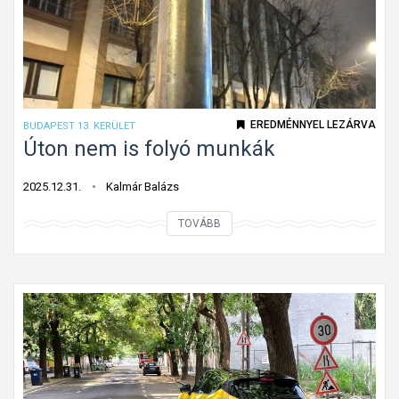
t
t
e
n
r
á
e
l
l
ő
EREDMÉNNYEL LEZÁRVA
BUDAPEST 13. KERÜLET
v
Úton nem is folyó munkák
o
n
2025.12.31.
Kalmár Balázs
a
Ú
TOVÁBB
l
t
o
n
n
e
m
i