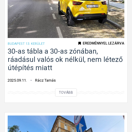
s
f
o
l
y
ó
EREDMÉNNYEL LEZÁRVA
BUDAPEST 13. KERÜLET
m
30-as tábla a 30-as zónában,
u
ráadásul valós ok nélkül, nem létező
n
útépítés miatt
k
á
2025.09.11.
Rácz Tamás
k
3
TOVÁBB
0
-
a
s
t