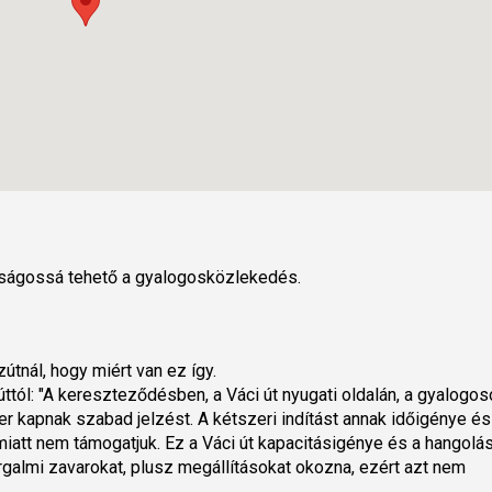
ságossá tehető a gyalogosközlekedés.
tnál, hogy miért van ez így.
tól: "A kereszteződésben, a Váci út nyugati oldalán, a gyalogo
r kapnak szabad jelzést. A kétszeri indítást annak időigénye és
iatt nem támogatjuk. Ez a Váci út kapacitásigénye és a hangolá
galmi zavarokat, plusz megállításokat okozna, ezért azt nem