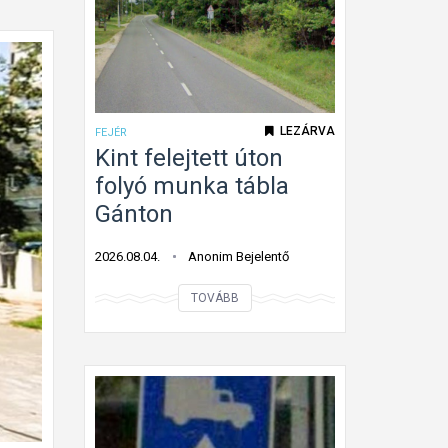
LEZÁRVA
FEJÉR
Kint felejtett úton
folyó munka tábla
Gánton
2026.08.04.
Anonim Bejelentő
K
TOVÁBB
i
n
t
f
e