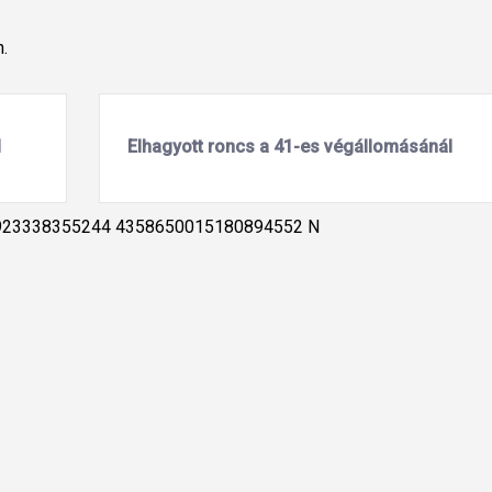
.
l
Elhagyott roncs a 41-es végállomásánál