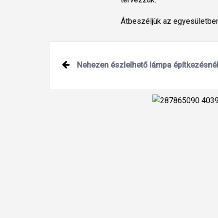
Átbeszéljük az egyesületben
Nehezen észlelhető lámpa építkezésné