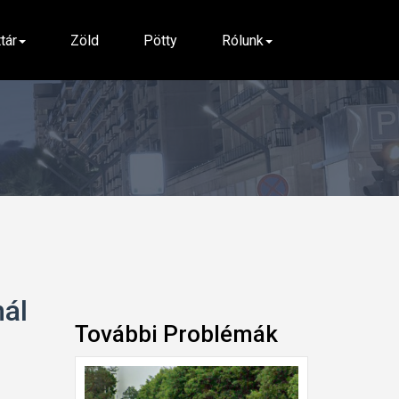
ttár
Zöld
Pötty
Rólunk
ál
További Problémák