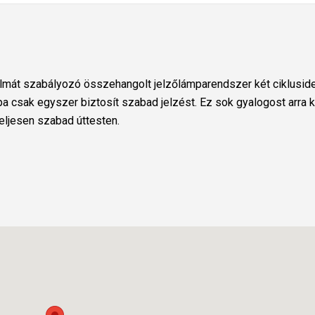
almát szabályozó összehangolt jelzőlámparendszer két ciklusidej
 csak egyszer biztosít szabad jelzést. Ez sok gyalogost arra k
teljesen szabad úttesten.