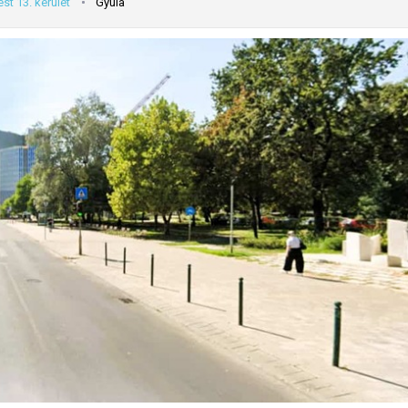
st 13. kerület
Gyula