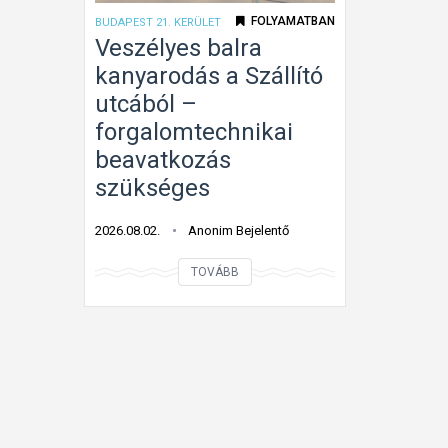
e
s
FOLYAMATBAN
BUDAPEST 21. KERÜLET
l
t
Veszélyes balra
i
m
kanyarodás a Szállító
s
á
utcából –
m
r
forgalomtechnikai
e
b
beavatkozás
r
e
szükséges
h
h
e
a
2026.08.02.
Anonim Bejelentő
t
j
e
t
V
TOVÁBB
t
a
e
l
n
s
e
i
z
n
t
é
s
i
l
t
l
y