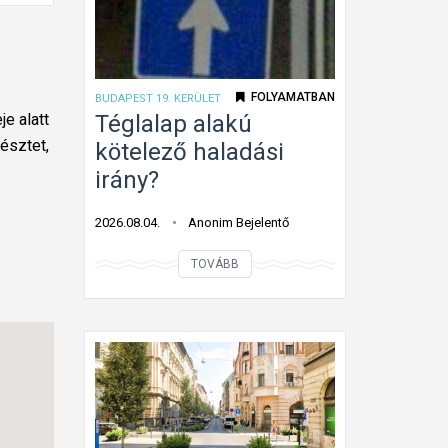
l
e
j
t
FOLYAMATBAN
BUDAPEST 19. KERÜLET
e
Téglalap alakú
e alatt
t
észtet,
kötelező haladási
t
irány?
ú
t
2026.08.04.
Anonim Bejelentő
o
T
n
TOVÁBB
é
f
g
o
l
l
a
y
l
ó
a
m
p
u