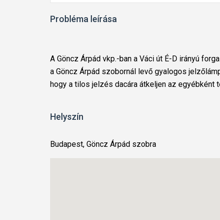
Probléma leírása
A Göncz Árpád vkp.-ban a Váci út É-D irányú forg
a Göncz Árpád szobornál levő gyalogos jelzőlámpa
hogy a tilos jelzés dacára átkeljen az egyébként 
Helyszín
Budapest, Göncz Árpád szobra