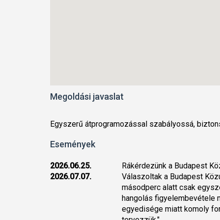
Megoldási javaslat
Egyszerű átprogramozással szabályossá, bizton
Események
2026.06.25.
Rákérdezünk a Budapest Közú
2026.07.07.
Válaszoltak a Budapest Közút
másodperc alatt csak egysze
hangolás figyelembevétele m
egyedisége miatt komoly for
tervezzük."