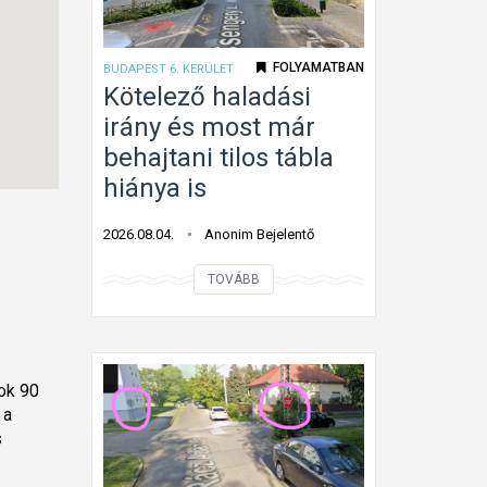
a
n
l
k
FOLYAMATBAN
BUDAPEST 6. KERÜLET
a
a
Kötelező haladási
k
t
irány és most már
ú
á
behajtani tilos tábla
k
b
hiánya is
ö
l
t
a
2026.08.04.
Anonim Bejelentő
e
G
K
l
á
TOVÁBB
ö
e
n
t
z
t
e
ő
o
l
sok 90
h
n
 a
e
a
s
z
l
ő
a