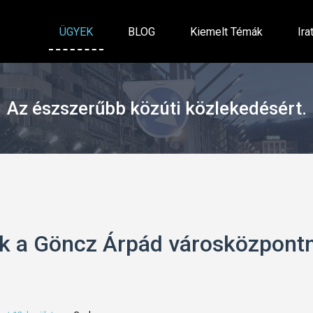
ÜGYEK
BLOG
Kiemelt Témák
Ira
Az észszerűbb közúti közlekedésért.
k a Göncz Árpád városközpontn