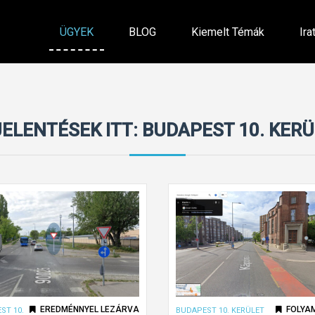
ÜGYEK
BLOG
Kiemelt Témák
Ira
ELENTÉSEK ITT: BUDAPEST 10. KER
EREDMÉNNYEL LEZÁRVA
FOLYA
ST 10.
BUDAPEST 10. KERÜLET