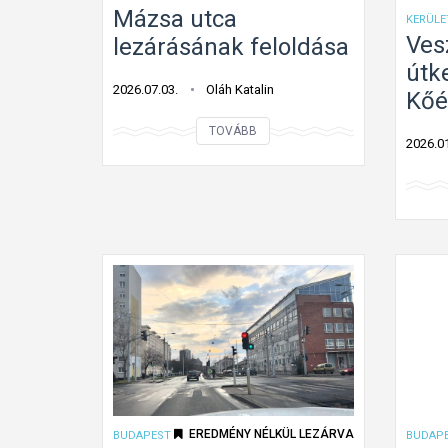
Mázsa utca
KERÜLE
Ves
lezárásának feloldása
útk
2026.07.03.
Oláh Katalin
Kőé
M
TOVÁBB
2026.01
á
z
s
a
u
t
c
a
l
e
z
EREDMÉNY NÉLKÜL LEZÁRVA
BUDAPEST
BUDAPE
á