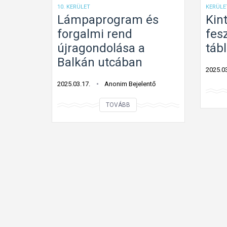
10. KERÜLET
KERÜLE
r
Lámpaprogram és
Kint
á
forgalmi rend
fes
s
újragondolása a
táb
á
Balkán utcában
n
2025.03
a
2025.03.17.
Anonim Bejelentő
k
f
L
TOVÁBB
e
á
l
m
o
p
l
a
d
p
á
r
s
o
a
g
r