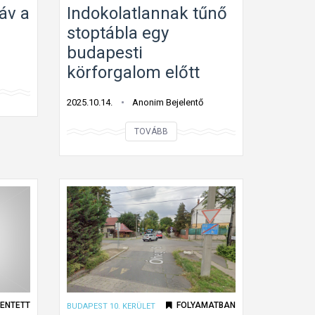
áv a
Indokolatlannak tűnő
stoptábla egy
budapesti
körforgalom előtt
2025.10.14.
Anonim Bejelentő
I
TOVÁBB
n
d
o
k
o
l
a
t
l
ENTETT
FOLYAMATBAN
BUDAPEST 10. KERÜLET
a