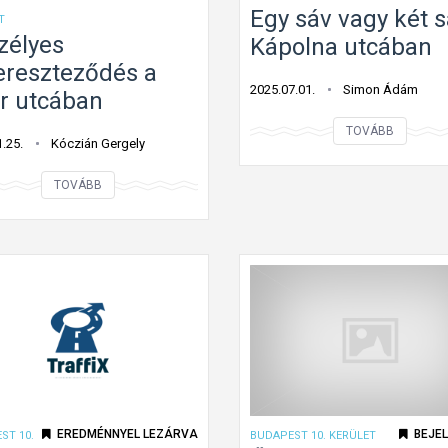
Egy sáv vagy két s
T
zélyes
Kápolna utcában
ereszteződés a
2025.07.01.
Simon Ádám
r utcában
E
TOVÁBB
.25.
Kóczián Gergely
g
y
V
TOVÁBB
s
e
á
s
v
z
v
é
a
l
g
y
y
e
k
s
é
ú
EREDMÉNNYEL LEZÁRVA
BEJEL
ST 10.
BUDAPEST 10. KERÜLET
t
t