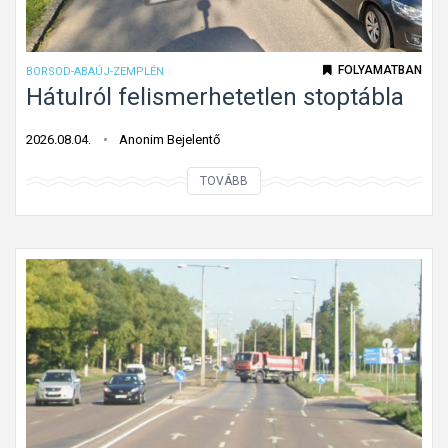
a
r
d
á
á
FOLYAMATBAN
BORSOD-ABAÚJ-ZEMPLÉN
n
s
Hátulról felismerhetetlen stoptábla
y
i
?
i
2026.08.04.
Anonim Bejelentő
r
H
TOVÁBB
á
á
n
t
y
u
é
l
s
r
m
ó
o
l
s
f
t
e
m
l