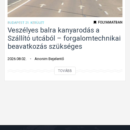
á
i
r
s
b
m
FOLYAMATBAN
BUDAPEST 21. KERÜLET
e
e
Veszélyes balra kanyarodás a
h
r
Szállító utcából – forgalomtechnikai
a
h
beavatkozás szükséges
j
e
t
t
2026.08.02.
Anonim Bejelentő
a
e
n
V
TOVÁBB
t
i
e
l
t
s
e
i
z
n
l
é
s
o
l
t
s
y
o
t
e
p
á