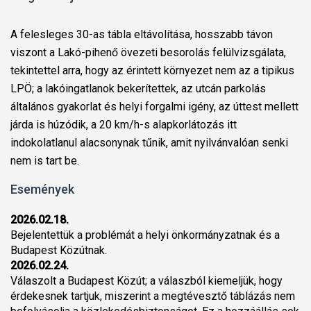
A felesleges 30-as tábla eltávolítása, hosszabb távon
viszont a Lakó-pihenő övezeti besorolás felülvizsgálata,
tekintettel arra, hogy az érintett környezet nem az a tipikus
LPÖ; a lakóingatlanok bekerítettek, az utcán parkolás
általános gyakorlat és helyi forgalmi igény, az úttest mellett
járda is húzódik, a 20 km/h-s alapkorlátozás itt
indokolatlanul alacsonynak tűnik, amit nyilvánvalóan senki
nem is tart be.
Események
2026.02.18.
Bejelentettük a problémát a helyi önkormányzatnak és a
Budapest Közútnak.
2026.02.24.
Válaszolt a Budapest Közút; a válaszból kiemeljük, hogy
érdekesnek tartjuk, miszerint a megtévesztő táblázás nem