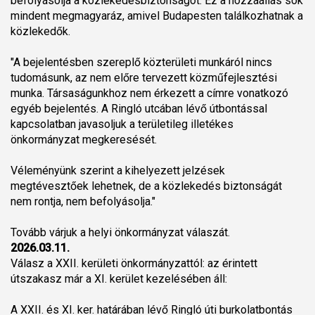
befolyásolja a közlekedésbiztonságot. Ez a hozzáállás sok
mindent megmagyaráz, amivel Budapesten találkozhatnak a
közlekedők.
"A bejelentésben szereplő közterületi munkáról nincs
tudomásunk, az nem előre tervezett közműfejlesztési
munka. Társaságunkhoz nem érkezett a címre vonatkozó
egyéb bejelentés. A Ringló utcában lévő útbontással
kapcsolatban javasoljuk a területileg illetékes
önkormányzat megkeresését.
Véleményünk szerint a kihelyezett jelzések
megtévesztőek lehetnek, de a közlekedés biztonságát
nem rontja, nem befolyásolja."
Tovább várjuk a helyi önkormányzat válaszát.
2026.03.11.
Válasz a XXII. kerületi önkormányzattól: az érintett
útszakasz már a XI. kerület kezelésében áll:
A XXII. és XI. ker. határában lévő Ringló úti burkolatbontás