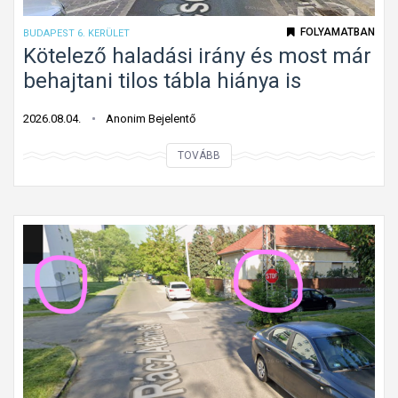
ú
a
k
FOLYAMATBAN
BUDAPEST 6. KERÜLET
G
ö
Kötelező haladási irány és most már
á
t
behajtani tilos tábla hiánya is
n
e
t
l
2026.08.04.
Anonim Bejelentő
o
e
n
K
TOVÁBB
z
ö
ő
t
h
e
a
l
l
e
a
z
d
ő
á
h
s
a
i
l
i