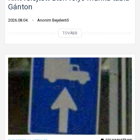
Gánton
2026.08.04.
Anonim Bejelentő
K
TOVÁBB
i
n
t
f
e
l
e
j
t
e
t
t
ú