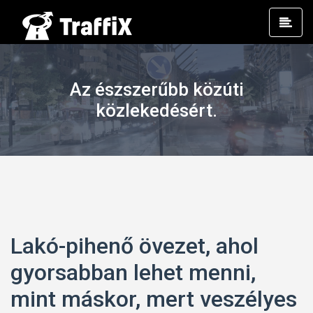
Prim
Men
Az észszerűbb közúti
közlekedésért.
Lakó-pihenő övezet, ahol
gyorsabban lehet menni,
mint máskor, mert veszélyes