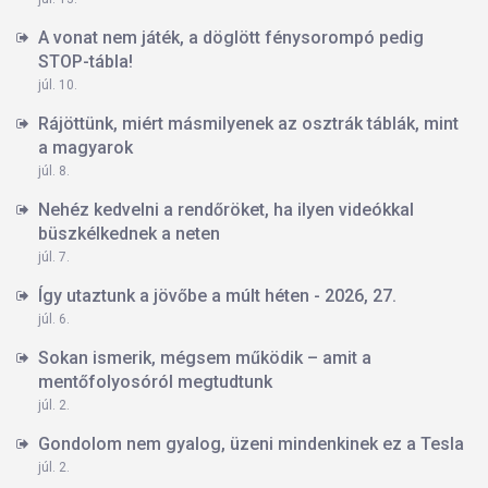
A vonat nem játék, a döglött fénysorompó pedig
STOP-tábla!
júl. 10.
Rájöttünk, miért másmilyenek az osztrák táblák, mint
a magyarok
júl. 8.
Nehéz kedvelni a rendőröket, ha ilyen videókkal
büszkélkednek a neten
júl. 7.
Így utaztunk a jövőbe a múlt héten - 2026, 27.
júl. 6.
Sokan ismerik, mégsem működik – amit a
mentőfolyosóról megtudtunk
júl. 2.
Gondolom nem gyalog, üzeni mindenkinek ez a Tesla
júl. 2.