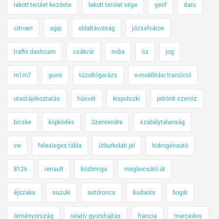
lakott terület kezdete
lakott terület vége
genf
daru
citroen
agip
oldaltávolság
józsefváros
traffix dashcam
csákvár
India
őz
jog
m1m7
gumi
tűzoltógarázs
e-mobilitási tranzíció
utastájékoztatás
húsvét
kispolszki
pötördi szerviz
bicske
köpködés
Szentendre
szabálytalanság
vw
felesleges tábla
útburkolati jel
hidrogénautó
8126
renault
közbringa
megbocsátó út
éjszaka
suzuki
autóroncs
Budaörs
bogár
örményország
relatív gyorshajtás
francia
mercedes