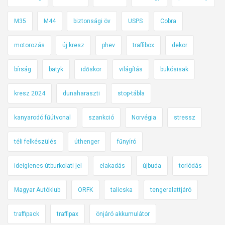
M35
M44
biztonsági öv
USPS
Cobra
motorozás
új kresz
phev
traffibox
dekor
bírság
batyk
időskor
világítás
bukósisak
kresz 2024
dunaharaszti
stop-tábla
kanyarodó fűútvonal
szankció
Norvégia
stressz
téli felkészülés
úthenger
fűnyíró
ideiglenes útburkolati jel
elakadás
újbuda
torlódás
Magyar Autóklub
ORFK
talicska
tengeralattjáró
traffipack
traffipax
önjáró akkumulátor