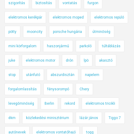
szigorítás
biztosítás
vontatás
furgon
elektromos kerékpár
elektromos moped
elektromos repülő
pötty
mooncity
porsche hungária
útminőség
mini körforgalom
haszonjármű
parkoló
túltáblázás
juke
elektromos motor
drón
lpö
akasztó
stop
utánfutó
abszurdisztán
napelem
forgalomlassítás
fénysorompó
Chery
levegőminőség
Berlin
rekord
elektromos tricikli
ékm
közlekedési minisztérium
lázár jános
Tiggo 7
autónevek
elektromos vontatóhajó
togg