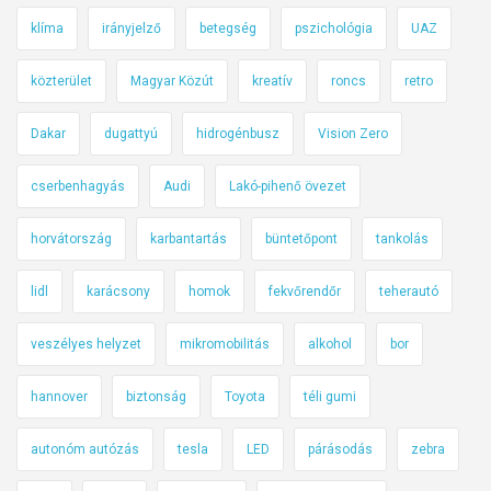
klíma
irányjelző
betegség
pszichológia
UAZ
közterület
Magyar Közút
kreatív
roncs
retro
Dakar
dugattyú
hidrogénbusz
Vision Zero
cserbenhagyás
Audi
Lakó-pihenő övezet
horvátország
karbantartás
büntetőpont
tankolás
lidl
karácsony
homok
fekvőrendőr
teherautó
veszélyes helyzet
mikromobilitás
alkohol
bor
hannover
biztonság
Toyota
téli gumi
autonóm autózás
tesla
LED
párásodás
zebra