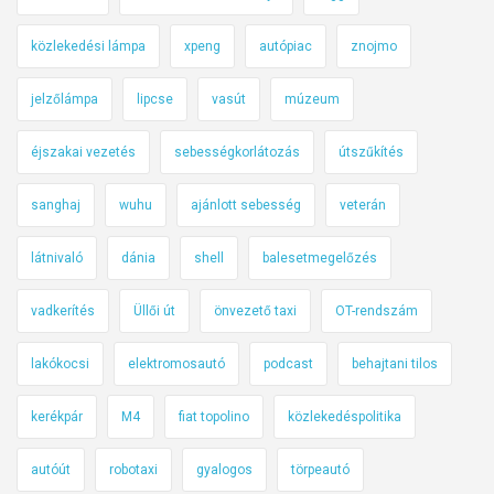
közlekedési lámpa
xpeng
autópiac
znojmo
jelzőlámpa
lipcse
vasút
múzeum
éjszakai vezetés
sebességkorlátozás
útszűkítés
sanghaj
wuhu
ajánlott sebesség
veterán
látnivaló
dánia
shell
balesetmegelőzés
vadkerítés
Üllői út
önvezető taxi
OT-rendszám
lakókocsi
elektromosautó
podcast
behajtani tilos
kerékpár
M4
fiat topolino
közlekedéspolitika
autóút
robotaxi
gyalogos
törpeautó