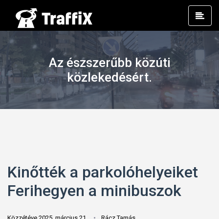
Prim
Men
Az észszerűbb közúti
közlekedésért.
Kinőtték a parkolóhelyeiket
Ferihegyen a minibuszok
Közzétéve 2025. március 21.
Rácz Tamás