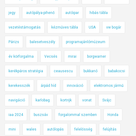
jegy
autópálya-pihenő
autóipar
hibás tábla
vezetéstámogatás
kézműves tábla
USA
vw bogár
Párizs
balesetveszély
programajánlómúzeum
év körforgalma
Vecsés
mirai
borgwarner
kerékpáros stratégia
ceausescu
bukkanó
babakocsi
kerekesszék
árpád híd
innováció
elektromos jármű
navigáció
karlobag
kortrijk
vonat
Svájc
iaa 2024
buszsáv
forgalommal szemben
Honda
mini
wales
autólopás
felelősség
felújítás