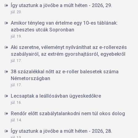
Így utaztunk a jövőbe a múlt héten - 2026, 29.
júl. 20.
Amikor tényleg van értelme egy 10-es táblának:
azbesztes utcák Sopronban
júl. 19.
Aki szeretne, véleményt nyilváníthat az e-rollerezés
szabályairól, az extrém gyorshajtásról, egyebekről
júl. 17.
38 százalékkal nőtt az e-roller balesetek száma
Németországban
júl. 17.
Lecsaptak a leállósávban ügyeskedőkre
júl. 16.
Rendőr előtt szabálytalankodni nem túl okos dolog
júl. 14.
Így utaztunk a jövőbe a múlt héten - 2026, 28.
júl. 13.