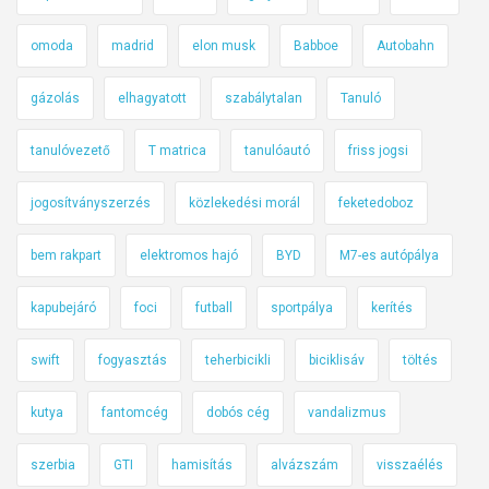
omoda
madrid
elon musk
Babboe
Autobahn
gázolás
elhagyatott
szabálytalan
Tanuló
tanulóvezető
T matrica
tanulóautó
friss jogsi
jogosítványszerzés
közlekedési morál
feketedoboz
bem rakpart
elektromos hajó
BYD
M7-es autópálya
kapubejáró
foci
futball
sportpálya
kerítés
swift
fogyasztás
teherbicikli
biciklisáv
töltés
kutya
fantomcég
dobós cég
vandalizmus
szerbia
GTI
hamisítás
alvázszám
visszaélés