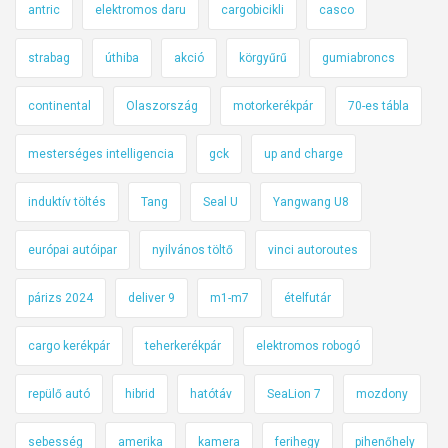
antric
elektromos daru
cargobicikli
casco
strabag
úthiba
akció
körgyűrű
gumiabroncs
continental
Olaszország
motorkerékpár
70-es tábla
mesterséges intelligencia
gck
up and charge
induktív töltés
Tang
Seal U
Yangwang U8
európai autóipar
nyilvános töltő
vinci autoroutes
párizs 2024
deliver 9
m1-m7
ételfutár
cargo kerékpár
teherkerékpár
elektromos robogó
repülő autó
hibrid
hatótáv
SeaLion 7
mozdony
sebesség
amerika
kamera
ferihegy
pihenőhely