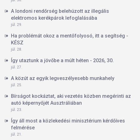
A londoni rendőrség belehúzott az illegális
elektromos kerékpárok lefoglalásába
júl. 29.
Ha problémát okoz a mentőfolyosó, itt a segítség -
KÉSZ
júl. 28.
Így utaztunk a jövőbe a múlt héten - 2026, 30.
júl. 27.
A közút az egyik legveszélyesebb munkahely
júl. 25.
Bírságot kockáztat, aki vezetés közben megérinti az
autó képernyőjét Ausztráliában
júl. 23.
Így áll most a közlekedési minisztérium kérdőíves
felmérése
júl. 21.