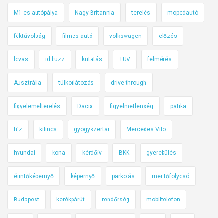
M1-es autópálya
Nagy-Britannia
terelés
mopedautó
féktávolság
filmes autó
volkswagen
előzés
lovas
id buzz
kutatás
TÜV
felmérés
Ausztrália
túlkorlátozás
drive-through
figyelemelterelés
Dacia
figyelmetlenség
patika
tűz
kilincs
gyógyszertár
Mercedes Vito
hyundai
kona
kérdőív
BKK
gyerekülés
érintőképernyő
képernyő
parkolás
mentőfolyosó
Budapest
kerékpárút
rendőrség
mobiltelefon