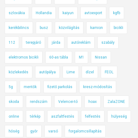
szlovákia
Hollandia
kaiyun
avtoexport
kgfb
kerékbilincs
busz
közvilágítás
kamion
bicikli
112
terepjáró
járda
autóreklám
szabály
elektromos bicikli
60-as tábla
M1
Nissan
közlekedés
autópálya
Lime
dízel
FEOL
5g
mentők
fizető parkolás
kresz-módosítás
skoda
rendszám
Velencei-tó
hoax
ZalaZONE
online
térkép
aszfaltfestés
felfestés
hülyeség
hőség
győr
varsó
forgalomcsillapítás