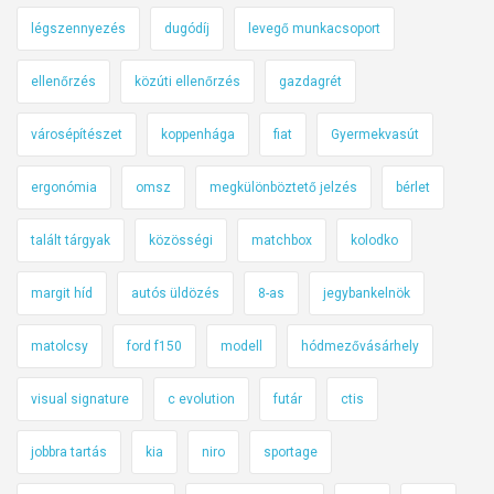
légszennyezés
dugódíj
levegő munkacsoport
ellenőrzés
közúti ellenőrzés
gazdagrét
városépítészet
koppenhága
fiat
Gyermekvasút
ergonómia
omsz
megkülönböztető jelzés
bérlet
talált tárgyak
közösségi
matchbox
kolodko
margit híd
autós üldözés
8-as
jegybankelnök
matolcsy
ford f150
modell
hódmezővásárhely
visual signature
c evolution
futár
ctis
jobbra tartás
kia
niro
sportage