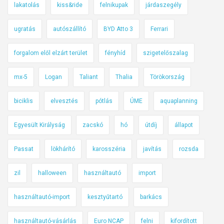
lakatolás
kiss&ride
felnikupak
járdaszegély
ugratás
autószállító
BYD Atto 3
Ferrari
forgalom elől elzárt terület
fényhíd
szigetelőszalag
mx-5
Logan
Taliant
Thalia
Törökország
biciklis
elvesztés
pótlás
ÚME
aquaplanning
Egyesült Királyság
zacskó
hó
útdíj
állapot
Passat
lökhárító
karosszéria
javítás
rozsda
zil
halloween
használtautó
import
használtautó-import
kesztyűtartó
barkács
használtautó-vásárlás
Euro NCAP
felni
kifordított