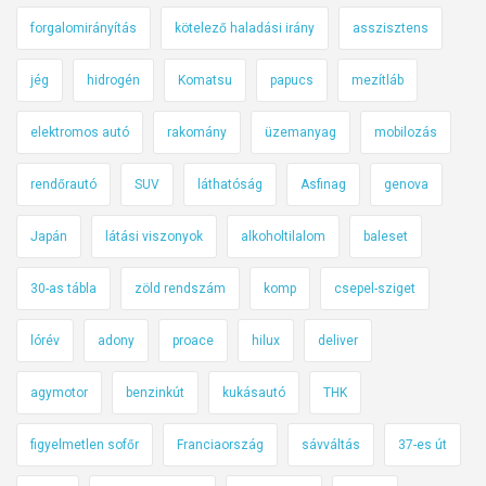
forgalomirányítás
kötelező haladási irány
asszisztens
jég
hidrogén
Komatsu
papucs
mezítláb
elektromos autó
rakomány
üzemanyag
mobilozás
rendőrautó
SUV
láthatóság
Asfinag
genova
Japán
látási viszonyok
alkoholtilalom
baleset
30-as tábla
zöld rendszám
komp
csepel-sziget
lórév
adony
proace
hilux
deliver
agymotor
benzinkút
kukásautó
THK
figyelmetlen sofőr
Franciaország
sávváltás
37-es út