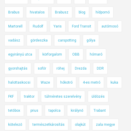
Brabus
hivatalos
Brabusz
blog
hídpornó
Martorell
Rudolf
Yaris
Ford Transit
autómosó
vadász
gördeszka
carspotting
gólya
egyirányú utca
körforgalom
OBB
hómaró
gyorshajtás
sofőr
röhej
Drezda
DDR
halottaskocsi
Waze
hókotró
4-es metró
kuka
FKF
traktor
túlméretes szerelvény
üldözés
tetőbox
prius
tapolca
királynő
Trabant
kötelező
természetkárosítás
olajkút
zala megye