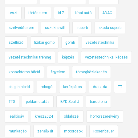
teszt
történelem
id.7
kínai autó
ADAC
szélvédőcsere
suzuki swift
superb
skoda superb
szellőző
fizikai gomb
gomb
vezetéstechnika
vezetéstechnikai tréning
képzés
vezetéstechnikai képzés
konnektoros hibrid
figyelem
tömegközlekedés
plug-in hibrid
robogó
kerékpáros
Ausztria
TT
TTS
példamutatás
BYD Seal U
barcelona
leállósáv
kresz2024
oldalszél
horrorszerelvény
munkagép
zenélő út
motorosok
Rosenbauer