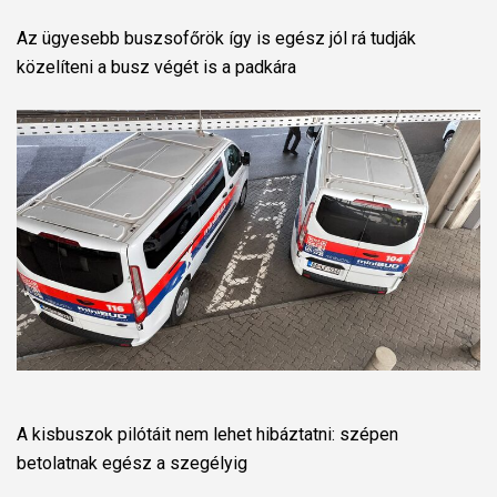
Az ügyesebb buszsofőrök így is egész jól rá tudják
közelíteni a busz végét is a padkára
A kisbuszok pilótáit nem lehet hibáztatni: szépen
betolatnak egész a szegélyig