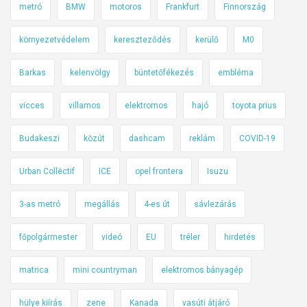
metró
BMW
motoros
Frankfurt
Finnország
környezetvédelem
kereszteződés
kerülő
M0
Barkas
kelenvölgy
büntetőfékezés
embléma
vicces
villamos
elektromos
hajó
toyota prius
Budakeszi
közút
dashcam
reklám
COVID-19
Urban Collëctif
ICE
opel frontera
Isuzu
3-as metró
megállás
4-es út
sávlezárás
főpolgármester
videó
EU
tréler
hirdetés
matrica
mini countryman
elektromos bányagép
hülye kiírás
zene
Kanada
vasúti átjáró