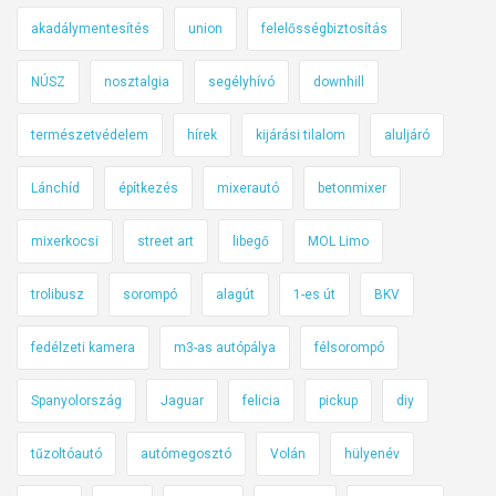
akadálymentesítés
union
felelősségbiztosítás
NÚSZ
nosztalgia
segélyhívó
downhill
természetvédelem
hírek
kijárási tilalom
aluljáró
Lánchíd
építkezés
mixerautó
betonmixer
mixerkocsi
street art
libegő
MOL Limo
trolibusz
sorompó
alagút
1-es út
BKV
fedélzeti kamera
m3-as autópálya
félsorompó
Spanyolország
Jaguar
felicia
pickup
diy
tűzoltóautó
autómegosztó
Volán
hülyenév