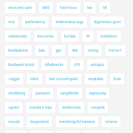
önvezető autó
M30
ford focus
kár
tél
mol
autómatrica
elektronikus jegy
légmentes gumi
vadveszély
koccanás
Európa
30
volánbusz
kerékpársáv
baki
gps
IAA
tuning
Forma-1
Budapest Közút
útfelbontás
LPG
autógáz
Jogger
tükör
heti összefoglaló
stoptábla
Bubi
elsőbbség
jövőautó
rangefinder
egészség
ugrató
mazda 6 mps
kerékcsere
rumpold
mazda
burgenland
menetrögzítő kamera
octavia