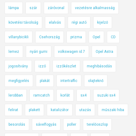
lámpa
szár
záróvonal
vezetésre alkalmasság
követési távolság
elalvás
régi autó
kijelző
villanybicikli
Csehország
prizma
Opel
CD
lemez
nyári gumi
volkswagen id.7
Opel Astra
jogosítvány
izzó
izzókészlet
meghibásodás
megfigyelés
plakát
intertraffic
olajteknő
lerobban
ramcatch
korlát
sx4
suzuki sx4
felirat
plakett
katalizátor
utazás
műszaki hiba
besorolás
sávelfogyás
poller
terelőoszlop