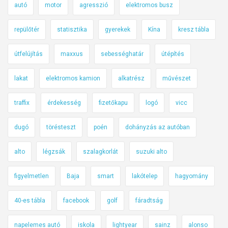
autó
motor
agresszió
elektromos busz
repülőtér
statisztika
gyerekek
Kína
kresz tábla
útfelújítás
maxxus
sebességhatár
útépítés
lakat
elektromos kamion
alkatrész
művészet
traffix
érdekesség
fizetőkapu
logó
vicc
dugó
törésteszt
poén
dohányzás az autóban
alto
légzsák
szalagkorlát
suzuki alto
figyelmetlen
Baja
smart
lakótelep
hagyomány
40-es tábla
facebook
golf
fáradtság
napelemes autó
iskola
lightyear
sainz
alonso