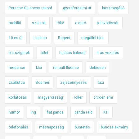
Porsche Guinness rekord
gyorsforgalmi út
buszmegálló
mobiliti
szolnok
töltő
e-autó
pilisvörösvár
10-es út
Liebherr
Regent
megállni tilos
brit-szigetek
ötlet
halálos baleset
ittas vezetés
medence
klór
renault fluence
debrecen
zsákutca
Bodmér
zajszennyezés
taxi
korlátozás
magyarország
roller
citroen ami
humor
ing
fiat panda
panda raid
KTI
telefonálás
másnaposság
büntetés
bűncselekmény