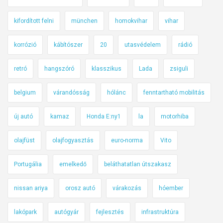
kifordított felni
münchen
homokvihar
vihar
korrózió
kábítószer
20
utasvédelem
rádió
retró
hangszóró
klasszikus
Lada
zsiguli
belgium
várandósság
hólánc
fenntartható mobilitás
új autó
kamaz
Honda E:ny1
la
motorhiba
olajfüst
olajfogyasztás
euro-norma
Vito
Portugália
emelkedő
beláthatatlan útszakasz
nissan ariya
orosz autó
várakozás
hóember
lakópark
autógyár
fejlesztés
infrastruktúra