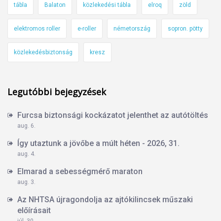
tábla
Balaton
közlekedési tábla
elroq
zöld
elektromos roller
e-roller
németország
sopron. pötty
közlekedésbiztonság
kresz
Legutóbbi bejegyzések
Furcsa biztonsági kockázatot jelenthet az autótöltés
aug. 6.
Így utaztunk a jövőbe a múlt héten - 2026, 31.
aug. 4.
Elmarad a sebességmérő maraton
aug. 3.
Az NHTSA újragondolja az ajtókilincsek műszaki
előírásait
júl. 30.