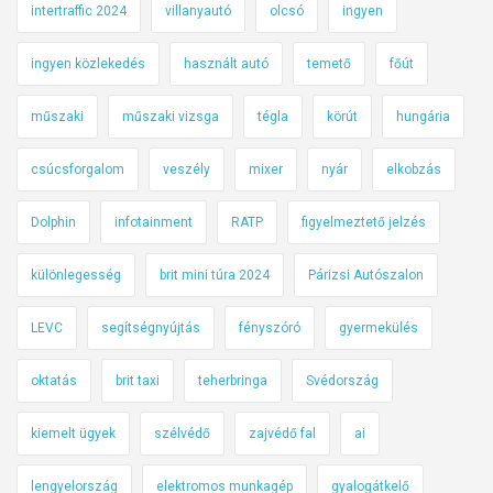
intertraffic 2024
villanyautó
olcsó
ingyen
ingyen közlekedés
használt autó
temető
főút
műszaki
műszaki vizsga
tégla
körút
hungária
csúcsforgalom
veszély
mixer
nyár
elkobzás
Dolphin
infotainment
RATP
figyelmeztető jelzés
különlegesség
brit mini túra 2024
Párizsi Autószalon
LEVC
segítségnyújtás
fényszóró
gyermekülés
oktatás
brit taxi
teherbringa
Svédország
kiemelt ügyek
szélvédő
zajvédő fal
ai
lengyelország
elektromos munkagép
gyalogátkelő