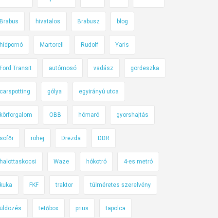
Brabus
hivatalos
Brabusz
blog
hídpornó
Martorell
Rudolf
Yaris
Ford Transit
autómosó
vadász
gördeszka
carspotting
gólya
egyirányú utca
körforgalom
OBB
hómaró
gyorshajtás
sofőr
röhej
Drezda
DDR
halottaskocsi
Waze
hókotró
4-es metró
kuka
FKF
traktor
túlméretes szerelvény
üldözés
tetőbox
prius
tapolca