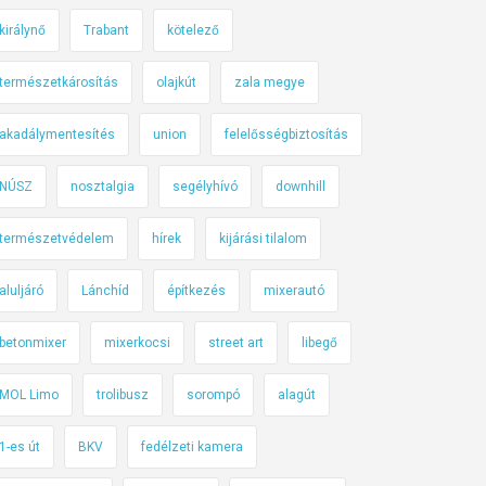
királynő
Trabant
kötelező
természetkárosítás
olajkút
zala megye
akadálymentesítés
union
felelősségbiztosítás
NÚSZ
nosztalgia
segélyhívó
downhill
természetvédelem
hírek
kijárási tilalom
aluljáró
Lánchíd
építkezés
mixerautó
betonmixer
mixerkocsi
street art
libegő
MOL Limo
trolibusz
sorompó
alagút
1-es út
BKV
fedélzeti kamera