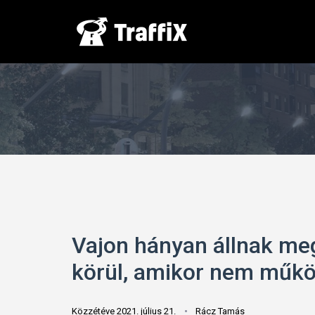
Vajon hányan állnak me
körül, amikor nem műk
Közzétéve 2021. július 21.
Rácz Tamás