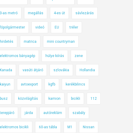
3-as metró
megállás
4-es út
sávlezárás
főpolgármester
videó
EU
tréler
hirdetés
matrica
mini countryman
elektromos bányagép
hülye kiírás
zene
Kanada
vasúti átjáró
szlovákia
Hollandia
kaiyun
avtoexport
kgfb
kerékbilincs
busz
közvilágítás
kamion
bicikli
112
terepjáró
járda
autóreklám
szabály
elektromos bicikli
60-as tábla
M1
Nissan