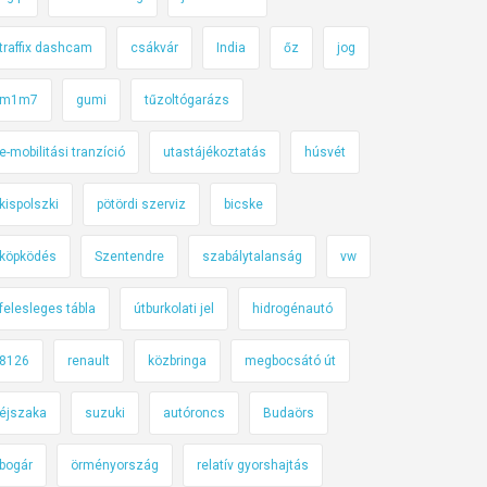
traffix dashcam
csákvár
India
őz
jog
m1m7
gumi
tűzoltógarázs
e-mobilitási tranzíció
utastájékoztatás
húsvét
kispolszki
pötördi szerviz
bicske
köpködés
Szentendre
szabálytalanság
vw
felesleges tábla
útburkolati jel
hidrogénautó
8126
renault
közbringa
megbocsátó út
éjszaka
suzuki
autóroncs
Budaörs
bogár
örményország
relatív gyorshajtás