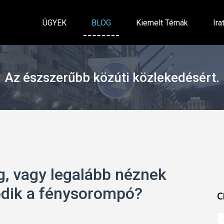
ÜGYEK
BLOG
Kiemelt Témák
Ira
Az észszerűbb közúti közlekedésért.
g, vagy legalább néznek
ödik a fénysorompó?
C