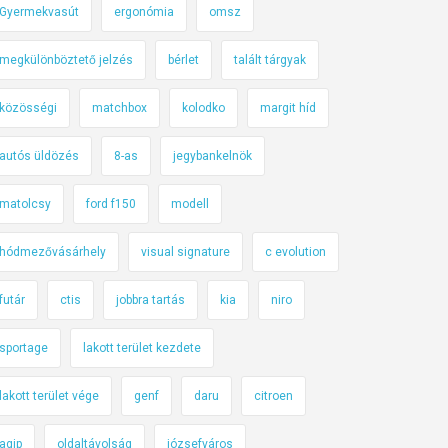
Gyermekvasút
ergonómia
omsz
megkülönböztető jelzés
bérlet
talált tárgyak
közösségi
matchbox
kolodko
margit híd
autós üldözés
8-as
jegybankelnök
matolcsy
ford f150
modell
hódmezővásárhely
visual signature
c evolution
futár
ctis
jobbra tartás
kia
niro
sportage
lakott terület kezdete
lakott terület vége
genf
daru
citroen
agip
oldaltávolság
józsefváros