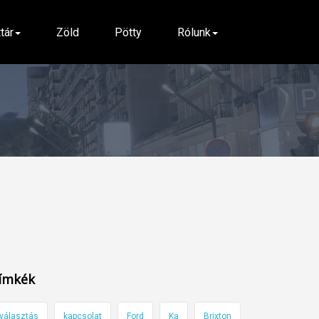
ttár
Zöld
Pötty
Rólunk
ímkék
választás
kapcsolat
Ford
Ka
Brixton