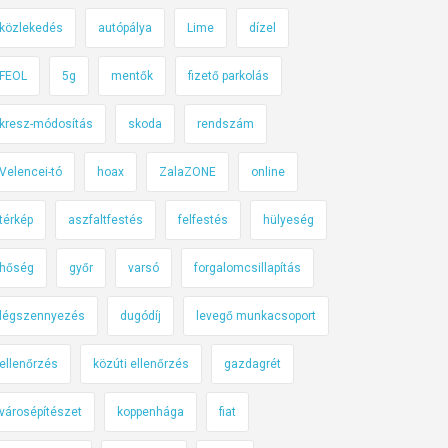
közlekedés
autópálya
Lime
dízel
FEOL
5g
mentők
fizető parkolás
kresz-módosítás
skoda
rendszám
Velencei-tó
hoax
ZalaZONE
online
térkép
aszfaltfestés
felfestés
hülyeség
hőség
győr
varsó
forgalomcsillapítás
légszennyezés
dugódíj
levegő munkacsoport
ellenőrzés
közúti ellenőrzés
gazdagrét
városépítészet
koppenhága
fiat