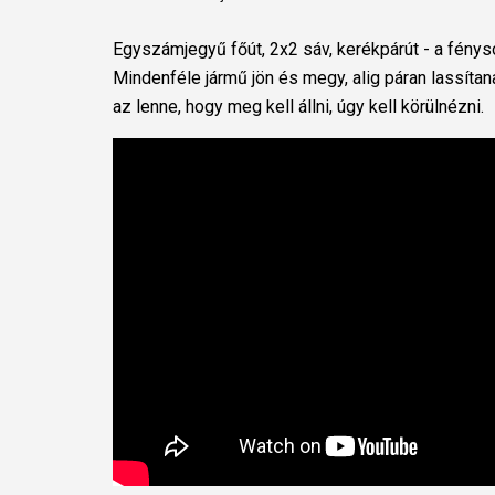
Egyszámjegyű főút, 2x2 sáv, kerékpárút - a fény
Mindenféle jármű jön és megy, alig páran lassítan
az lenne, hogy meg kell állni, úgy kell körülnézni.