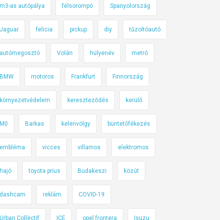
m3-as autópálya
félsorompó
Spanyolország
Jaguar
felicia
pickup
diy
tűzoltóautó
autómegosztó
Volán
hülyenév
metró
BMW
motoros
Frankfurt
Finnország
környezetvédelem
kereszteződés
kerülő
M0
Barkas
kelenvölgy
büntetőfékezés
embléma
vicces
villamos
elektromos
hajó
toyota prius
Budakeszi
közút
dashcam
reklám
COVID-19
Urban Collëctif
ICE
opel frontera
Isuzu