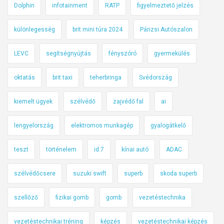
Dolphin
infotainment
RATP
figyelmeztető jelzés
különlegesség
brit mini túra 2024
Párizsi Autószalon
LEVC
segítségnyújtás
fényszóró
gyermekülés
oktatás
brit taxi
teherbringa
Svédország
kiemelt ügyek
szélvédő
zajvédő fal
ai
lengyelország
elektromos munkagép
gyalogátkelő
teszt
történelem
id.7
kínai autó
ADAC
szélvédőcsere
suzuki swift
superb
skoda superb
szellőző
fizikai gomb
gomb
vezetéstechnika
vezetéstechnikai tréning
képzés
vezetéstechnikai képzés