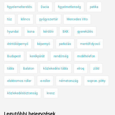
figyelemelterelés
Dacia
figyelmetlenség
patika
tűz
kilincs
gyógyszertár
Mercedes Vito
hyundai
kona
kérdőív
BKK
gyerekülés
érintőképernyő
képernyő
parkolás
mentőfolyosó
Budapest
kerékpárút
rendőrség
mobiltelefon
tábla
Balaton
közlekedési tábla
elroq
zöld
elektromos roller
e-roller
németország
sopron. pötty
közlekedésbiztonság
kresz
Legutóbbi bejegyzések