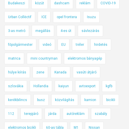
Budakeszi
közút
dashcam
reklám
COVID-19
Urban Collëctif
ICE
opel frontera
Isuzu
3-as metró
megállás
4-es út
sávlezárás
főpolgármester
videó
EU
tréler
hirdetés
matrica
mini countryman
elektromos bányagép
hülye kiírás
zene
Kanada
vasúti átjáró
szlovákia
Hollandia
kaiyun
avtoexport
kgfb
kerékbilincs
busz
közvilágítás
kamion
bicikli
112
terepjáró
járda
autóreklám
szabály
elektromos bicikli
60-as tábla
M1
Nissan