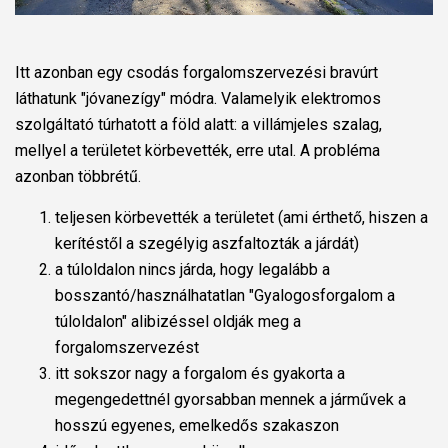
Itt azonban egy csodás forgalomszervezési bravúrt
láthatunk "jóvanezígy" módra. Valamelyik elektromos
szolgáltató túrhatott a föld alatt: a villámjeles szalag,
mellyel a területet körbevették, erre utal. A probléma
azonban többrétű.
teljesen körbevették a területet (ami érthető, hiszen a
kerítéstől a szegélyig aszfaltozták a járdát)
a túloldalon nincs járda, hogy legalább a
bosszantó/használhatatlan "Gyalogosforgalom a
túloldalon" alibizéssel oldják meg a
forgalomszervezést
itt sokszor nagy a forgalom és gyakorta a
megengedettnél gyorsabban mennek a járművek a
hosszú egyenes, emelkedős szakaszon