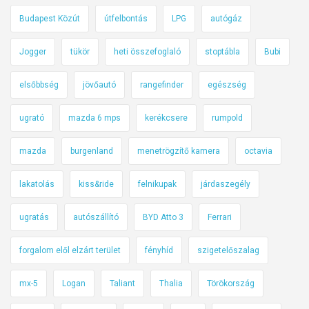
Budapest Közút
útfelbontás
LPG
autógáz
Jogger
tükör
heti összefoglaló
stoptábla
Bubi
elsőbbség
jövőautó
rangefinder
egészség
ugrató
mazda 6 mps
kerékcsere
rumpold
mazda
burgenland
menetrögzítő kamera
octavia
lakatolás
kiss&ride
felnikupak
járdaszegély
ugratás
autószállító
BYD Atto 3
Ferrari
forgalom elől elzárt terület
fényhíd
szigetelőszalag
mx-5
Logan
Taliant
Thalia
Törökország