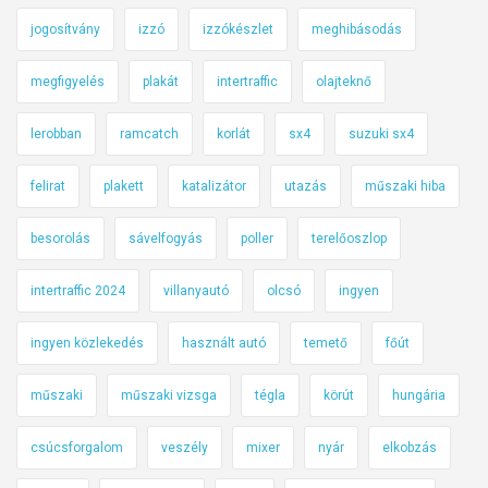
jogosítvány
izzó
izzókészlet
meghibásodás
megfigyelés
plakát
intertraffic
olajteknő
lerobban
ramcatch
korlát
sx4
suzuki sx4
felirat
plakett
katalizátor
utazás
műszaki hiba
besorolás
sávelfogyás
poller
terelőoszlop
intertraffic 2024
villanyautó
olcsó
ingyen
ingyen közlekedés
használt autó
temető
főút
műszaki
műszaki vizsga
tégla
körút
hungária
csúcsforgalom
veszély
mixer
nyár
elkobzás