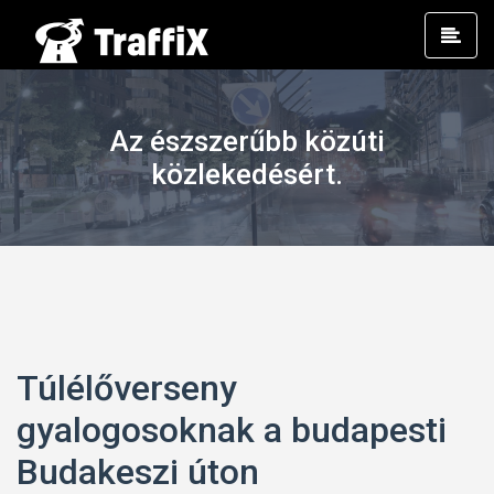
Prim
Men
Az észszerűbb közúti
közlekedésért.
Túlélőverseny
gyalogosoknak a budapesti
Budakeszi úton