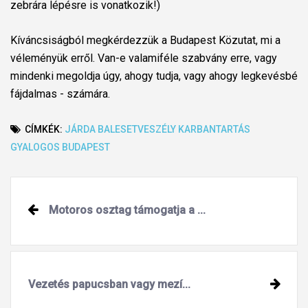
zebrára lépésre is vonatkozik!)
Kíváncsiságból megkérdezzük a Budapest Közutat, mi a
véleményük erről. Van-e valamiféle szabvány erre, vagy
mindenki megoldja úgy, ahogy tudja, vagy ahogy legkevésbé
fájdalmas - számára.
CÍMKÉK:
JÁRDA
BALESETVESZÉLY
KARBANTARTÁS
GYALOGOS
BUDAPEST
Post
Motoros osztag támogatja a ...
navigation
Vezetés papucsban vagy mezí...