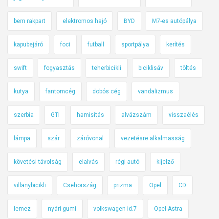
bem rakpart
elektromos hajó
BYD
M7-es autópálya
kapubejáró
foci
futball
sportpálya
kerítés
swift
fogyasztás
teherbicikli
biciklisáv
töltés
kutya
fantomcég
dobós cég
vandalizmus
szerbia
GTI
hamisítás
alvázszám
visszaélés
lámpa
szár
záróvonal
vezetésre alkalmasság
követési távolság
elalvás
régi autó
kijelző
villanybicikli
Csehország
prizma
Opel
CD
lemez
nyári gumi
volkswagen id.7
Opel Astra