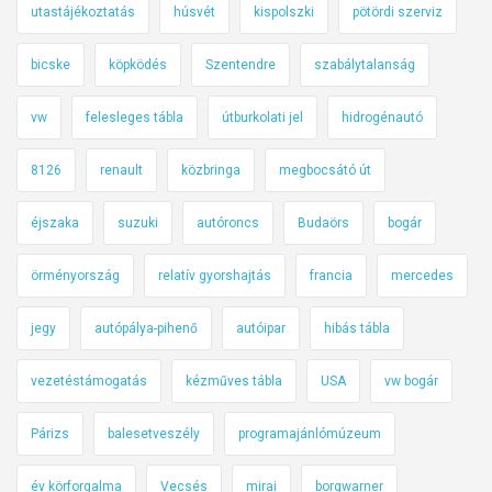
utastájékoztatás
húsvét
kispolszki
pötördi szerviz
bicske
köpködés
Szentendre
szabálytalanság
vw
felesleges tábla
útburkolati jel
hidrogénautó
8126
renault
közbringa
megbocsátó út
éjszaka
suzuki
autóroncs
Budaörs
bogár
örményország
relatív gyorshajtás
francia
mercedes
jegy
autópálya-pihenő
autóipar
hibás tábla
vezetéstámogatás
kézműves tábla
USA
vw bogár
Párizs
balesetveszély
programajánlómúzeum
év körforgalma
Vecsés
mirai
borgwarner