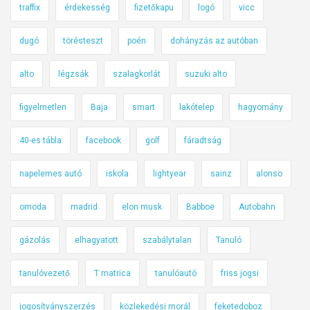
traffix
érdekesség
fizetőkapu
logó
vicc
dugó
törésteszt
poén
dohányzás az autóban
alto
légzsák
szalagkorlát
suzuki alto
figyelmetlen
Baja
smart
lakótelep
hagyomány
40-es tábla
facebook
golf
fáradtság
napelemes autó
iskola
lightyear
sainz
alonso
omoda
madrid
elon musk
Babboe
Autobahn
gázolás
elhagyatott
szabálytalan
Tanuló
tanulóvezető
T matrica
tanulóautó
friss jogsi
jogosítványszerzés
közlekedési morál
feketedoboz