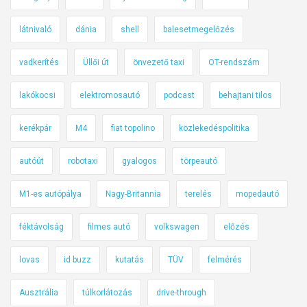
látnivaló
dánia
shell
balesetmegelőzés
vadkerítés
Üllői út
önvezető taxi
OT-rendszám
lakókocsi
elektromosautó
podcast
behajtani tilos
kerékpár
M4
fiat topolino
közlekedéspolitika
autóút
robotaxi
gyalogos
törpeautó
M1-es autópálya
Nagy-Britannia
terelés
mopedautó
féktávolság
filmes autó
volkswagen
előzés
lovas
id buzz
kutatás
TÜV
felmérés
Ausztrália
túlkorlátozás
drive-through