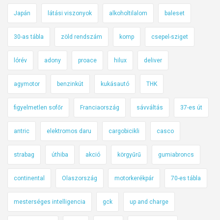
Japán
látási viszonyok
alkoholtilalom
baleset
30-as tábla
zöld rendszám
komp
csepel-sziget
lórév
adony
proace
hilux
deliver
agymotor
benzinkút
kukásautó
THK
figyelmetlen sofőr
Franciaország
sávváltás
37-es út
antric
elektromos daru
cargobicikli
casco
strabag
úthiba
akció
körgyűrű
gumiabroncs
continental
Olaszország
motorkerékpár
70-es tábla
mesterséges intelligencia
gck
up and charge