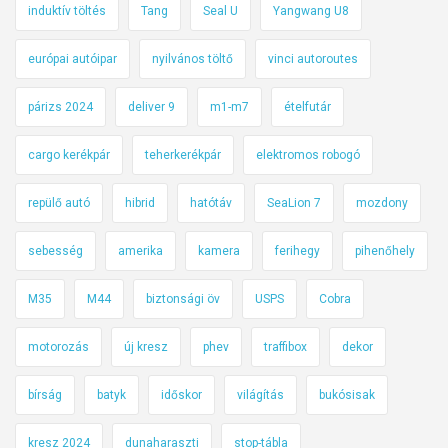
induktív töltés
Tang
Seal U
Yangwang U8
európai autóipar
nyilvános töltő
vinci autoroutes
párizs 2024
deliver 9
m1-m7
ételfutár
cargo kerékpár
teherkerékpár
elektromos robogó
repülő autó
hibrid
hatótáv
SeaLion 7
mozdony
sebesség
amerika
kamera
ferihegy
pihenőhely
M35
M44
biztonsági öv
USPS
Cobra
motorozás
új kresz
phev
traffibox
dekor
bírság
batyk
időskor
világítás
bukósisak
kresz 2024
dunaharaszti
stop-tábla