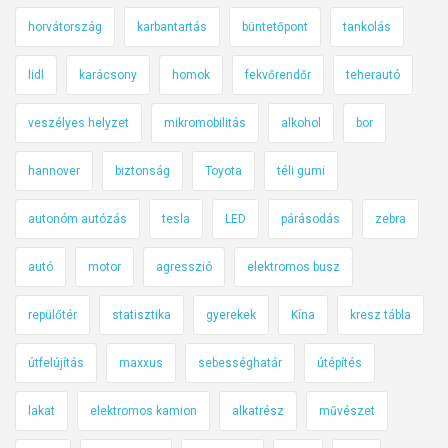
horvátország
karbantartás
büntetőpont
tankolás
lidl
karácsony
homok
fekvőrendőr
teherautó
veszélyes helyzet
mikromobilitás
alkohol
bor
hannover
biztonság
Toyota
téli gumi
autonóm autózás
tesla
LED
párásodás
zebra
autó
motor
agresszió
elektromos busz
repülőtér
statisztika
gyerekek
Kína
kresz tábla
útfelújítás
maxxus
sebességhatár
útépítés
lakat
elektromos kamion
alkatrész
művészet