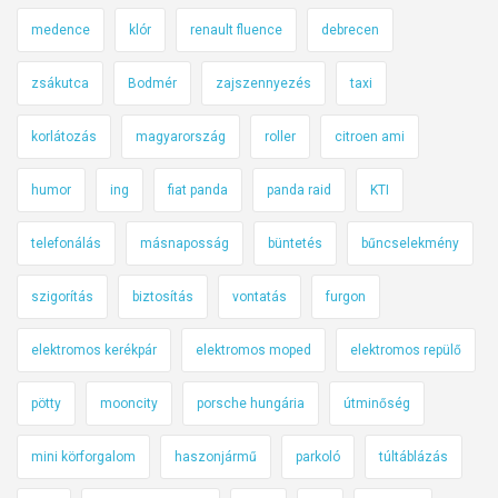
medence
klór
renault fluence
debrecen
zsákutca
Bodmér
zajszennyezés
taxi
korlátozás
magyarország
roller
citroen ami
humor
ing
fiat panda
panda raid
KTI
telefonálás
másnaposság
büntetés
bűncselekmény
szigorítás
biztosítás
vontatás
furgon
elektromos kerékpár
elektromos moped
elektromos repülő
pötty
mooncity
porsche hungária
útminőség
mini körforgalom
haszonjármű
parkoló
túltáblázás