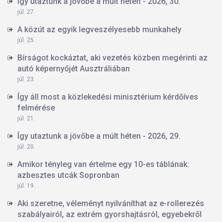
Így utaztunk a jövőbe a múlt héten - 2026, 30.
júl. 27.
A közút az egyik legveszélyesebb munkahely
júl. 25.
Bírságot kockáztat, aki vezetés közben megérinti az
autó képernyőjét Ausztráliában
júl. 23.
Így áll most a közlekedési minisztérium kérdőíves
felmérése
júl. 21.
Így utaztunk a jövőbe a múlt héten - 2026, 29.
júl. 20.
Amikor tényleg van értelme egy 10-es táblának:
azbesztes utcák Sopronban
júl. 19.
Aki szeretne, véleményt nyilváníthat az e-rollerezés
szabályairól, az extrém gyorshajtásról, egyebekről