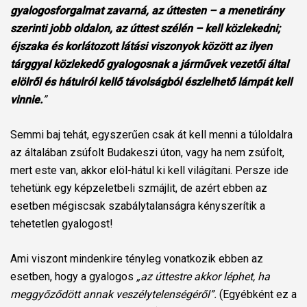
gyalogosforgalmat zavarná, az úttesten – a menetirány
szerinti jobb oldalon, az úttest szélén – kell közlekedni;
éjszaka és korlátozott látási viszonyok között az ilyen
tárggyal közlekedő gyalogosnak a járművek vezetői által
elölről és hátulról kellő távolságból észlelhető lámpát kell
vinnie.
”
Semmi baj tehát, egyszerűen csak át kell menni a túloldalra
az általában zsúfolt Budakeszi úton, vagy ha nem zsúfolt,
mert este van, akkor elöl-hátul ki kell világítani. Persze ide
tehetünk egy képzeletbeli szmájlit, de azért ebben az
esetben mégiscsak szabálytalanságra kényszerítik a
tehetetlen gyalogost!
Ami viszont mindenkire tényleg vonatkozik ebben az
esetben, hogy a gyalogos
„az úttestre akkor léphet, ha
meggyőződött annak veszélytelenségéről”.
(Egyébként ez a