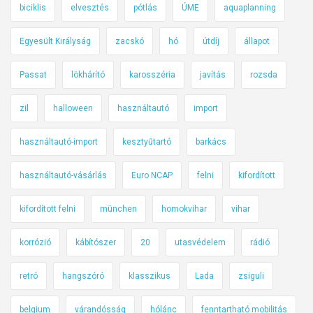
biciklis
elvesztés
pótlás
ÚME
aquaplanning
Egyesült Királyság
zacskó
hó
útdíj
állapot
Passat
lökhárító
karosszéria
javítás
rozsda
zil
halloween
használtautó
import
használtautó-import
kesztyűtartó
barkács
használtautó-vásárlás
Euro NCAP
felni
kifordított
kifordított felni
münchen
homokvihar
vihar
korrózió
kábítószer
20
utasvédelem
rádió
retró
hangszóró
klasszikus
Lada
zsiguli
belgium
várandósság
hólánc
fenntartható mobilitás