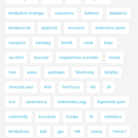
kerékpáros stratégia
ceausescu
bukkanó
babakocsi
kerekesszék
árpád híd
innováció
elektromos jármű
navigáció
karlobag
kortrijk
vonat
Svájc
iaa 2024
buszsáv
forgalommal szemben
Honda
mini
wales
autólopás
felelősség
felújítás
önvezető autó
M30
ford focus
kár
tél
mol
autómatrica
elektronikus jegy
légmentes gumi
vadveszély
koccanás
Európa
30
volánbusz
kerékpársáv
baki
gps
IAA
tuning
Forma-1