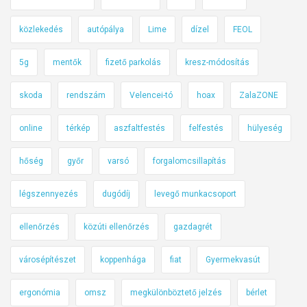
közlekedés
autópálya
Lime
dízel
FEOL
5g
mentők
fizető parkolás
kresz-módosítás
skoda
rendszám
Velencei-tó
hoax
ZalaZONE
online
térkép
aszfaltfestés
felfestés
hülyeség
hőség
győr
varsó
forgalomcsillapítás
légszennyezés
dugódíj
levegő munkacsoport
ellenőrzés
közúti ellenőrzés
gazdagrét
városépítészet
koppenhága
fiat
Gyermekvasút
ergonómia
omsz
megkülönböztető jelzés
bérlet