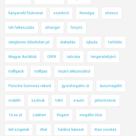
kanyarodó fűútvonal
szankció
Norvégia
stressz
téli felkészülés
úthenger
fűnyíró
ideiglenes útburkolati jel
elakadás
újbuda
torlódás
Magyar Autóklub
ORFK
talicska
tengeralattjáró
traffipack
traffipax
önjáró akkumulátor
Porsche Guinness rekord
gyorsforgalmi út
buszmegálló
mobiliti
szolnok
töltő
e-autó
pilisvörösvár
10-es út
Liebherr
Regent
megállni tilos
brit-szigetek
ötlet
halálos baleset
ittas vezetés