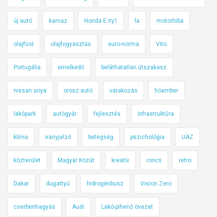
új autó
kamaz
Honda E:ny1
la
motorhiba
olajfüst
olajfogyasztás
euro-norma
Vito
Portugália
emelkedő
beláthatatlan útszakasz
nissan ariya
orosz autó
várakozás
hóember
lakópark
autógyár
fejlesztés
infrastruktúra
klíma
irányjelző
betegség
pszichológia
UAZ
közterület
Magyar Közút
kreatív
roncs
retro
Dakar
dugattyú
hidrogénbusz
Vision Zero
cserbenhagyás
Audi
Lakó-pihenő övezet