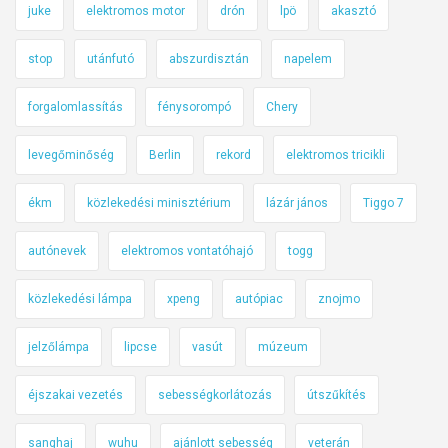
juke
elektromos motor
drón
lpö
akasztó
stop
utánfutó
abszurdisztán
napelem
forgalomlassítás
fénysorompó
Chery
levegőminőség
Berlin
rekord
elektromos tricikli
ékm
közlekedési minisztérium
lázár jános
Tiggo 7
autónevek
elektromos vontatóhajó
togg
közlekedési lámpa
xpeng
autópiac
znojmo
jelzőlámpa
lipcse
vasút
múzeum
éjszakai vezetés
sebességkorlátozás
útszűkítés
sanghaj
wuhu
ajánlott sebesség
veterán