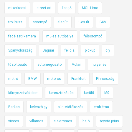
mixerkocsi
street art
libegő
MOL Limo
trolibusz
sorompó
alagút
1-es út
BKV
fedélzeti kamera
m3-as autópálya
félsorompó
Spanyolország
Jaguar
felicia
pickup
diy
tűzoltóautó
autómegosztó
Volán
hülyenév
metró
BMW
motoros
Frankfurt
Finnország
környezetvédelem
kereszteződés
kerülő
M0
Barkas
kelenvölgy
büntetőfékezés
embléma
vicces
villamos
elektromos
hajó
toyota prius