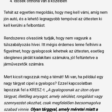
idősek otthona van a közelben
Tehát az egyetlen megoldás, hogy meg kell várni, amíg nem
jön autó, és a lehető legnagyobb tempóval az úttesten ki
kell kerülni a felbontást.
Rendszeres olvasóink tudják, hogy nem vagyunk a
túlszabályozás hívei. Itt mégis érdemes lenne felhívni a
figyelmet, hogy gyalogosok lehetnek az úttesten, esetleg
ideiglenes járdát kialakítani számukra, jól feltüntetve a
járművezetők számára.
Mert kicsit ragozzuk még a témát! Mi van, ha például egy
nagy tárgyat cipel a gyalogos? Ezzel kapcsolatban
lapozzuk fel a KRESZ-t:
„A gyalogosnak az úton olyan
tárgyat, illetőleg anyagot, amely sérülést, rongálást vagy
szennyezést okozhat, csak megfelelően becsomagolva
szabad vinnie.
Olyan tárggyal, amely méretei miatt a