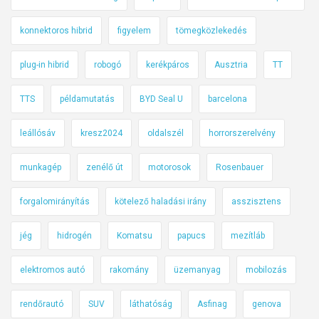
konnektoros hibrid
figyelem
tömegközlekedés
plug-in hibrid
robogó
kerékpáros
Ausztria
TT
TTS
példamutatás
BYD Seal U
barcelona
leállósáv
kresz2024
oldalszél
horrorszerelvény
munkagép
zenélő út
motorosok
Rosenbauer
forgalomirányítás
kötelező haladási irány
asszisztens
jég
hidrogén
Komatsu
papucs
mezítláb
elektromos autó
rakomány
üzemanyag
mobilozás
rendőrautó
SUV
láthatóság
Asfinag
genova