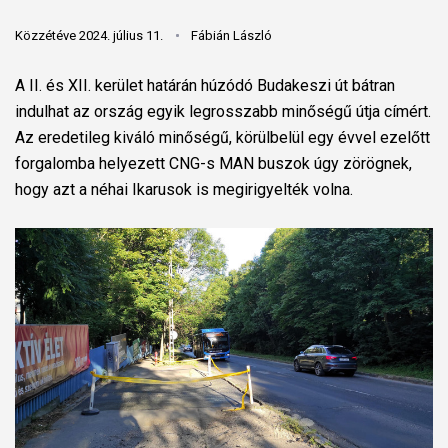
Közzétéve 2024. július 11.
Fábián László
A II. és XII. kerület határán húzódó Budakeszi út bátran
indulhat az ország egyik legrosszabb minőségű útja címért.
Az eredetileg kiváló minőségű, körülbelül egy évvel ezelőtt
forgalomba helyezett CNG-s MAN buszok úgy zörögnek,
hogy azt a néhai Ikarusok is megirigyelték volna.