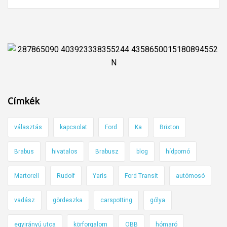
Címkék
választás
kapcsolat
Ford
Ka
Brixton
Brabus
hivatalos
Brabusz
blog
hídpornó
Martorell
Rudolf
Yaris
Ford Transit
autómosó
vadász
gördeszka
carspotting
gólya
egyirányú utca
körforgalom
OBB
hómaró