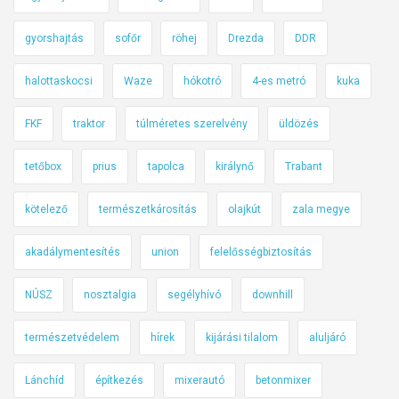
gyorshajtás
sofőr
röhej
Drezda
DDR
halottaskocsi
Waze
hókotró
4-es metró
kuka
FKF
traktor
túlméretes szerelvény
üldözés
tetőbox
prius
tapolca
királynő
Trabant
kötelező
természetkárosítás
olajkút
zala megye
akadálymentesítés
union
felelősségbiztosítás
NÚSZ
nosztalgia
segélyhívó
downhill
természetvédelem
hírek
kijárási tilalom
aluljáró
Lánchíd
építkezés
mixerautó
betonmixer