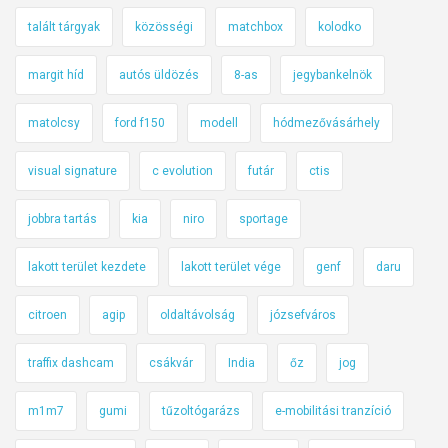
talált tárgyak
közösségi
matchbox
kolodko
margit híd
autós üldözés
8-as
jegybankelnök
matolcsy
ford f150
modell
hódmezővásárhely
visual signature
c evolution
futár
ctis
jobbra tartás
kia
niro
sportage
lakott terület kezdete
lakott terület vége
genf
daru
citroen
agip
oldaltávolság
józsefváros
traffix dashcam
csákvár
India
őz
jog
m1m7
gumi
tűzoltógarázs
e-mobilitási tranzíció