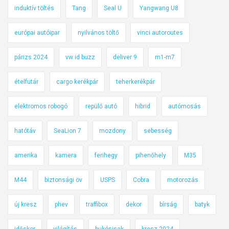
induktív töltés
Tang
Seal U
Yangwang U8
európai autóipar
nyilvános töltő
vinci autoroutes
párizs 2024
vw id buzz
deliver 9
m1-m7
ételfutár
cargo kerékpár
teherkerékpár
elektromos robogó
repülő autó
hibrid
autómosás
hatótáv
SeaLion 7
mozdony
sebesség
amerika
kamera
ferihegy
pihenőhely
M35
M44
biztonsági öv
USPS
Cobra
motorozás
új kresz
phev
traffibox
dekor
bírság
batyk
időskor
világítás
bukósisak
kresz 2024