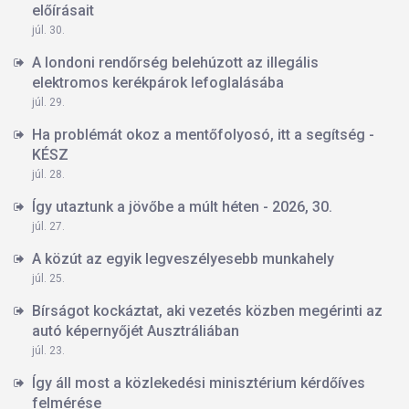
előírásait
júl. 30.
A londoni rendőrség belehúzott az illegális
elektromos kerékpárok lefoglalásába
júl. 29.
Ha problémát okoz a mentőfolyosó, itt a segítség -
KÉSZ
júl. 28.
Így utaztunk a jövőbe a múlt héten - 2026, 30.
júl. 27.
A közút az egyik legveszélyesebb munkahely
júl. 25.
Bírságot kockáztat, aki vezetés közben megérinti az
autó képernyőjét Ausztráliában
júl. 23.
Így áll most a közlekedési minisztérium kérdőíves
felmérése