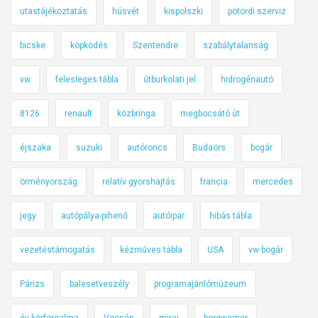
utastájékoztatás
húsvét
kispolszki
pötördi szerviz
bicske
köpködés
Szentendre
szabálytalanság
vw
felesleges tábla
útburkolati jel
hidrogénautó
8126
renault
közbringa
megbocsátó út
éjszaka
suzuki
autóroncs
Budaörs
bogár
örményország
relatív gyorshajtás
francia
mercedes
jegy
autópálya-pihenő
autóipar
hibás tábla
vezetéstámogatás
kézműves tábla
USA
vw bogár
Párizs
balesetveszély
programajánlómúzeum
év körforgalma
Vecsés
mirai
borgwarner