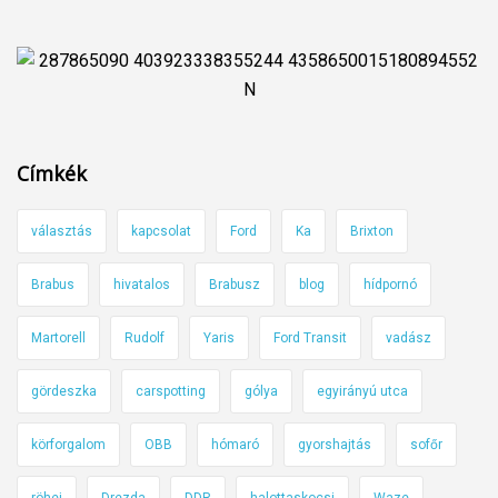
Címkék
választás
kapcsolat
Ford
Ka
Brixton
Brabus
hivatalos
Brabusz
blog
hídpornó
Martorell
Rudolf
Yaris
Ford Transit
vadász
gördeszka
carspotting
gólya
egyirányú utca
körforgalom
OBB
hómaró
gyorshajtás
sofőr
röhej
Drezda
DDR
halottaskocsi
Waze