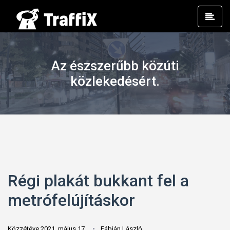
Prim
Men
Az észszerűbb közúti
közlekedésért.
Régi plakát bukkant fel a
metrófelújításkor
Közzétéve 2021. május 17.
Fábián László