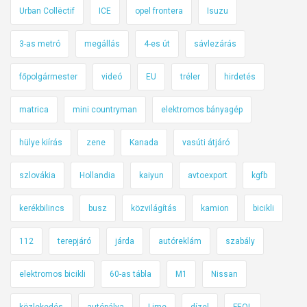
Urban Collëctif
ICE
opel frontera
Isuzu
3-as metró
megállás
4-es út
sávlezárás
főpolgármester
videó
EU
tréler
hirdetés
matrica
mini countryman
elektromos bányagép
hülye kiírás
zene
Kanada
vasúti átjáró
szlovákia
Hollandia
kaiyun
avtoexport
kgfb
kerékbilincs
busz
közvilágítás
kamion
bicikli
112
terepjáró
járda
autóreklám
szabály
elektromos bicikli
60-as tábla
M1
Nissan
közlekedés
autópálya
Lime
dízel
FEOL