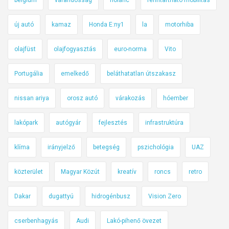
új autó
kamaz
Honda E:ny1
la
motorhiba
olajfüst
olajfogyasztás
euro-norma
Vito
Portugália
emelkedő
beláthatatlan útszakasz
nissan ariya
orosz autó
várakozás
hóember
lakópark
autógyár
fejlesztés
infrastruktúra
klíma
irányjelző
betegség
pszichológia
UAZ
közterület
Magyar Közút
kreatív
roncs
retro
Dakar
dugattyú
hidrogénbusz
Vision Zero
cserbenhagyás
Audi
Lakó-pihenő övezet