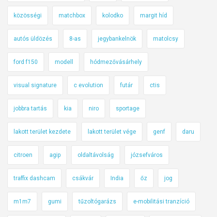
közösségi
matchbox
kolodko
margit híd
autós üldözés
8-as
jegybankelnök
matolcsy
ford f150
modell
hódmezővásárhely
visual signature
c evolution
futár
ctis
jobbra tartás
kia
niro
sportage
lakott terület kezdete
lakott terület vége
genf
daru
citroen
agip
oldaltávolság
józsefváros
traffix dashcam
csákvár
India
őz
jog
m1m7
gumi
tűzoltógarázs
e-mobilitási tranzíció