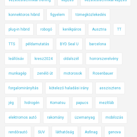
konnektoros hibrid
figyelem
tömegközlekedés
plug-in hibrid
robogó
kerékpáros
Ausztria
TT
TTS
példamutatás
BYD Seal U
barcelona
leállósáv
kresz2024
oldalszél
horrorszerelvény
munkagép
zenélő út
motorosok
Rosenbauer
forgalomirányítás
kötelező haladási irány
asszisztens
jég
hidrogén
Komatsu
papucs
mezítláb
elektromos autó
rakomány
üzemanyag
mobilozás
rendőrautó
SUV
láthatóság
Asfinag
genova