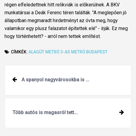
régen elfeledettnek hitt relikviák is előkerülnek. A BKV
munkatársai a Deák Ferenc téren találták. "A meglepően jó
állapotban megmaradt hirdetményt az óvta meg, hogy
valamikor egy plusz falazatot építettek elé" - írják. Ez meg
hogy történhetett? - arról nem tettek említést.
CÍMKÉK:
ALAGÚT
METRÓ
3-AS METRÓ
BUDAPEST
Post
A spanyol nagyvárosokba is ...
navigation
Több autós is magasról tett...