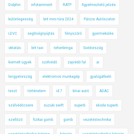
Dolphin
infotainment
RATP
figyelmeztető jelzés
különlegesség
brit mini túra 2024
Párizsi Autószalon
LEVC
segítségnyújtás
fényszóró
gyermekülés
oktatás
brit taxi
teherbringa
Svédország
kiemelt ügyek
szélvédő
zajvédő fal
ai
lengyelország
elektromos munkagép
gyalogátkelő
teszt
történelem
id.7
kínai autó
ADAC
szélvédőcsere
suzuki swift
superb
skoda superb
szellőző
fizikai gomb
gomb
vezetéstechnika
vezetéstechnikai tréning
képzés
vezetéstechnikai képzés