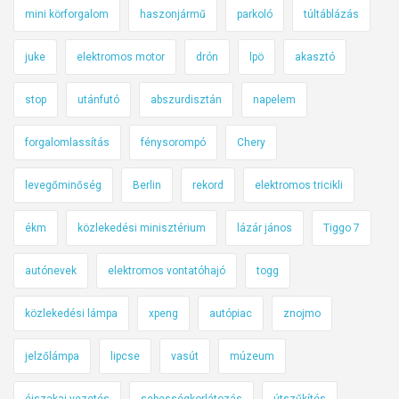
mini körforgalom
haszonjármű
parkoló
túltáblázás
juke
elektromos motor
drón
lpö
akasztó
stop
utánfutó
abszurdisztán
napelem
forgalomlassítás
fénysorompó
Chery
levegőminőség
Berlin
rekord
elektromos tricikli
ékm
közlekedési minisztérium
lázár jános
Tiggo 7
autónevek
elektromos vontatóhajó
togg
közlekedési lámpa
xpeng
autópiac
znojmo
jelzőlámpa
lipcse
vasút
múzeum
éjszakai vezetés
sebességkorlátozás
útszűkítés