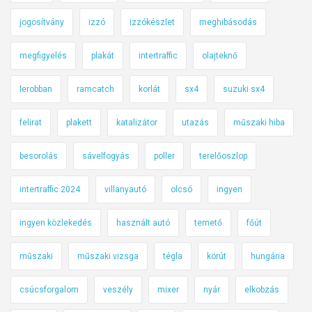
jogosítvány
izzó
izzókészlet
meghibásodás
megfigyelés
plakát
intertraffic
olajteknő
lerobban
ramcatch
korlát
sx4
suzuki sx4
felirat
plakett
katalizátor
utazás
műszaki hiba
besorolás
sávelfogyás
poller
terelőoszlop
intertraffic 2024
villanyautó
olcsó
ingyen
ingyen közlekedés
használt autó
temető
főút
műszaki
műszaki vizsga
tégla
körút
hungária
csúcsforgalom
veszély
mixer
nyár
elkobzás