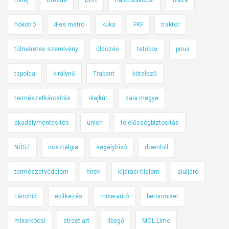
hókotró
4-es metró
kuka
FKF
traktor
túlméretes szerelvény
üldözés
tetőbox
prius
tapolca
királynő
Trabant
kötelező
természetkárosítás
olajkút
zala megye
akadálymentesítés
union
felelősségbiztosítás
NÚSZ
nosztalgia
segélyhívó
downhill
természetvédelem
hírek
kijárási tilalom
aluljáró
Lánchíd
építkezés
mixerautó
betonmixer
mixerkocsi
street art
libegő
MOL Limo