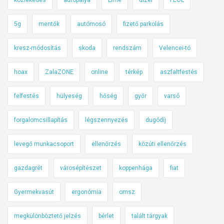
5g
mentők
autómosó
fizető parkolás
kresz-módosítás
skoda
rendszám
Velencei-tó
hoax
ZalaZONE
online
térkép
aszfaltfestés
felfestés
hülyeség
hőség
győr
varsó
forgalomcsillapítás
légszennyezés
dugódíj
levegő munkacsoport
ellenőrzés
közúti ellenőrzés
gazdagrét
városépítészet
koppenhága
fiat
Gyermekvasút
ergonómia
omsz
megkülönböztető jelzés
bérlet
talált tárgyak