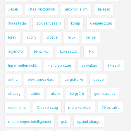
Japán
látási viszonyok
alkoholtilalom
baleset
30-as tábla
zöld rendszám
komp
csepel-sziget
lórév
adony
proace
hilux
deliver
agymotor
benzinkút
kukásautó
THK
figyelmetlen sofőr
Franciaország
sávváltás
37-es út
antric
elektromos daru
cargobicikli
casco
strabag
úthiba
akció
körgyűrű
gumiabroncs
continental
Olaszország
motorkerékpár
70-es tábla
mesterséges intelligencia
gck
up and charge