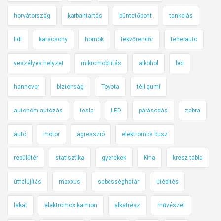
horvátország
karbantartás
büntetőpont
tankolás
lidl
karácsony
homok
fekvőrendőr
teherautó
veszélyes helyzet
mikromobilitás
alkohol
bor
hannover
biztonság
Toyota
téli gumi
autonóm autózás
tesla
LED
párásodás
zebra
autó
motor
agresszió
elektromos busz
repülőtér
statisztika
gyerekek
Kína
kresz tábla
útfelújítás
maxxus
sebességhatár
útépítés
lakat
elektromos kamion
alkatrész
művészet