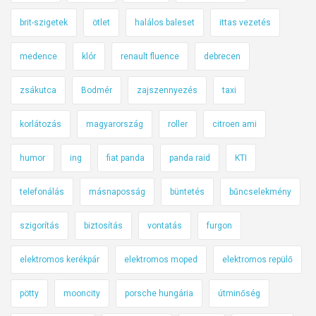
brit-szigetek
ötlet
halálos baleset
ittas vezetés
medence
klór
renault fluence
debrecen
zsákutca
Bodmér
zajszennyezés
taxi
korlátozás
magyarország
roller
citroen ami
humor
ing
fiat panda
panda raid
KTI
telefonálás
másnaposság
büntetés
bűncselekmény
szigorítás
biztosítás
vontatás
furgon
elektromos kerékpár
elektromos moped
elektromos repülő
pötty
mooncity
porsche hungária
útminőség