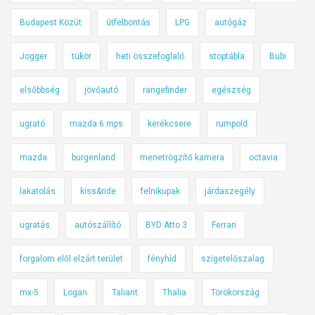
Budapest Közút
útfelbontás
LPG
autógáz
Jogger
tükör
heti összefoglaló
stoptábla
Bubi
elsőbbség
jövőautó
rangefinder
egészség
ugrató
mazda 6 mps
kerékcsere
rumpold
mazda
burgenland
menetrögzítő kamera
octavia
lakatolás
kiss&ride
felnikupak
járdaszegély
ugratás
autószállító
BYD Atto 3
Ferrari
forgalom elől elzárt terület
fényhíd
szigetelőszalag
mx-5
Logan
Taliant
Thalia
Törökország