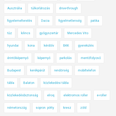
Ausztrália
túlkorlátozás
drive-through
figyelemelterelés
Dacia
figyelmetlenség
patika
tűz
kilincs
gyógyszertár
Mercedes Vito
hyundai
kona
kérdőív
BKK
gyerekülés
érintőképernyő
képernyő
parkolás
mentőfolyosó
Budapest
kerékpárút
rendőrség
mobiltelefon
tábla
Balaton
közlekedési tábla
közlekedésbiztonság
elroq
elektromos roller
e-roller
németország
sopron. pötty
kresz
zöld