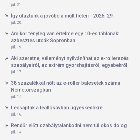
júl. 21.
Így utaztunk a jövőbe a múlt héten - 2026, 29.
júl. 20.
Amikor tényleg van értelme egy 10-es táblának:
azbesztes utcák Sopronban
júl. 19.
Aki szeretne, véleményt nyilváníthat az e-rollerezés
szabályairól, az extrém gyorshajtásról, egyebekről
júl. 17.
38 százalékkal nőtt az e-roller balesetek száma
Németországban
júl. 17.
Lecsaptak a leállósávban ügyeskedőkre
júl. 16.
Rendőr előtt szabálytalankodni nem túl okos dolog
júl. 14.