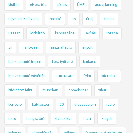
biciklis
elvesztés
pótlás
ÚME
aquaplanning
Egyesült Királyság
zacskó
hó
útdíj
állapot
Passat
lökhárító
karosszéria
javítás
rozsda
zil
halloween
használtautó
import
használtautó-import
kesztyűtartó
barkács
használtautó-vásárlás
Euro NCAP
felni
kifordított
kifordított felni
münchen
homokvihar
vihar
korrózió
kábítószer
20
utasvédelem
rádió
retró
hangszóró
klasszikus
Lada
zsiguli
belgium
várandósság
hólánc
fenntartható mobilitás