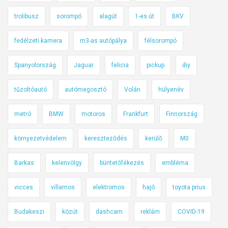
trolibusz
sorompó
alagút
1-es út
BKV
fedélzeti kamera
m3-as autópálya
félsorompó
Spanyolország
Jaguar
felicia
pickup
diy
tűzoltóautó
autómegosztó
Volán
hülyenév
metró
BMW
motoros
Frankfurt
Finnország
környezetvédelem
kereszteződés
kerülő
M0
Barkas
kelenvölgy
büntetőfékezés
embléma
vicces
villamos
elektromos
hajó
toyota prius
Budakeszi
közút
dashcam
reklám
COVID-19