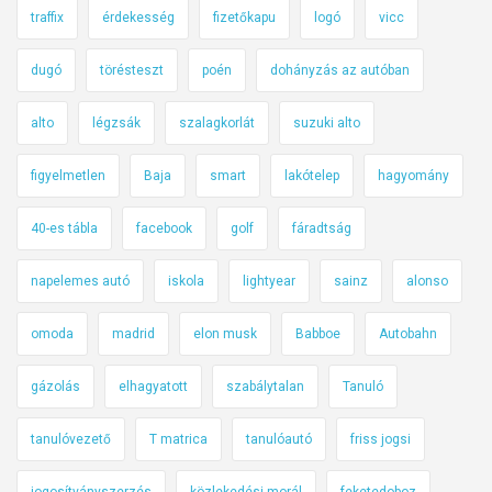
traffix
érdekesség
fizetőkapu
logó
vicc
dugó
törésteszt
poén
dohányzás az autóban
alto
légzsák
szalagkorlát
suzuki alto
figyelmetlen
Baja
smart
lakótelep
hagyomány
40-es tábla
facebook
golf
fáradtság
napelemes autó
iskola
lightyear
sainz
alonso
omoda
madrid
elon musk
Babboe
Autobahn
gázolás
elhagyatott
szabálytalan
Tanuló
tanulóvezető
T matrica
tanulóautó
friss jogsi
jogosítványszerzés
közlekedési morál
feketedoboz