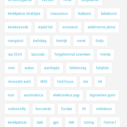
kerékpáros stratégia
ceausescu
bukkanó
babakocsi
kerekesszék
árpád híd
innováció
elektromos jármű
navigáció
karlobag
kortrijk
vonat
Svájc
iaa 2024
buszsáv
forgalommal szemben
Honda
mini
wales
autólopás
felelősség
felújítás
önvezető autó
M30
ford focus
kár
tél
mol
autómatrica
elektronikus jegy
légmentes gumi
vadveszély
koccanás
Európa
30
volánbusz
kerékpársáv
baki
gps
IAA
tuning
Forma-1