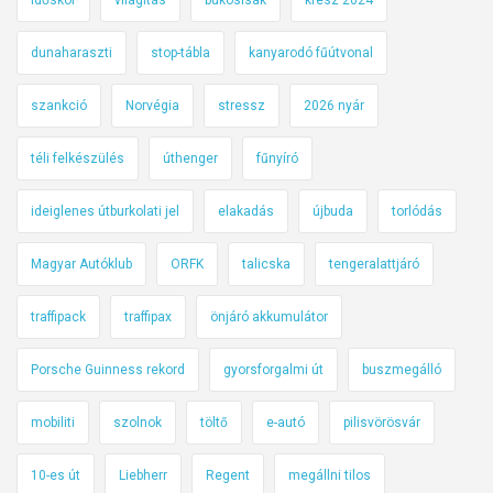
dunaharaszti
stop-tábla
kanyarodó fűútvonal
szankció
Norvégia
stressz
2026 nyár
téli felkészülés
úthenger
fűnyíró
ideiglenes útburkolati jel
elakadás
újbuda
torlódás
Magyar Autóklub
ORFK
talicska
tengeralattjáró
traffipack
traffipax
önjáró akkumulátor
Porsche Guinness rekord
gyorsforgalmi út
buszmegálló
mobiliti
szolnok
töltő
e-autó
pilisvörösvár
10-es út
Liebherr
Regent
megállni tilos