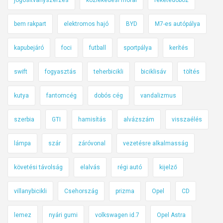
bem rakpart
elektromos hajó
BYD
M7-es autópálya
kapubejáró
foci
futball
sportpálya
kerítés
swift
fogyasztás
teherbicikli
biciklisáv
töltés
kutya
fantomcég
dobós cég
vandalizmus
szerbia
GTI
hamisítás
alvázszám
visszaélés
lámpa
szár
záróvonal
vezetésre alkalmasság
követési távolság
elalvás
régi autó
kijelző
villanybicikli
Csehország
prizma
Opel
CD
lemez
nyári gumi
volkswagen id.7
Opel Astra