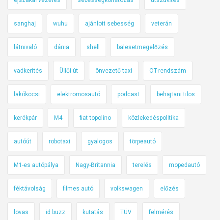
sanghaj
wuhu
ajánlott sebesség
veterán
látnivaló
dánia
shell
balesetmegelőzés
vadkerítés
Üllői út
önvezető taxi
OT-rendszám
lakókocsi
elektromosautó
podcast
behajtani tilos
kerékpár
M4
fiat topolino
közlekedéspolitika
autóút
robotaxi
gyalogos
törpeautó
M1-es autópálya
Nagy-Britannia
terelés
mopedautó
féktávolság
filmes autó
volkswagen
előzés
lovas
id buzz
kutatás
TÜV
felmérés