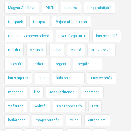
Magyar Autóklub
ORFK
talicska
tengeralattjáró
traffipack
traffipax
önjáró akkumulátor
Porsche Guinness rekord
gyorsforgalmi út
buszmegálló
mobiliti
szolnok
töltő
e-autó
pilisvörösvár
10-es út
Liebherr
Regent
megállni tilos
brit-szigetek
ötlet
halálos baleset
ittas vezetés
medence
klór
renault fluence
debrecen
zsákutca
Bodmér
zajszennyezés
taxi
korlátozás
magyarország
roller
citroen ami