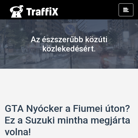
Prim
Men
Az észszerűbb közúti
közlekedésért.
GTA Nyócker a Fiumei úton?
Ez a Suzuki mintha megjárta
volna!