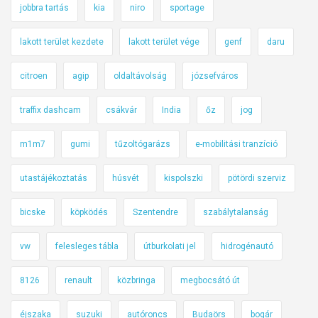
jobbra tartás
kia
niro
sportage
lakott terület kezdete
lakott terület vége
genf
daru
citroen
agip
oldaltávolság
józsefváros
traffix dashcam
csákvár
India
őz
jog
m1m7
gumi
tűzoltógarázs
e-mobilitási tranzíció
utastájékoztatás
húsvét
kispolszki
pötördi szerviz
bicske
köpködés
Szentendre
szabálytalanság
vw
felesleges tábla
útburkolati jel
hidrogénautó
8126
renault
közbringa
megbocsátó út
éjszaka
suzuki
autóroncs
Budaörs
bogár