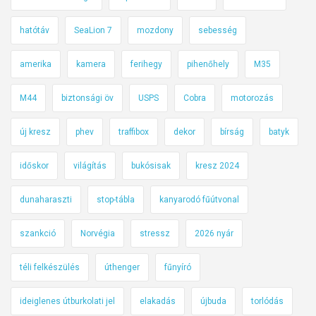
hatótáv
SeaLion 7
mozdony
sebesség
amerika
kamera
ferihegy
pihenőhely
M35
M44
biztonsági öv
USPS
Cobra
motorozás
új kresz
phev
traffibox
dekor
bírság
batyk
időskor
világítás
bukósisak
kresz 2024
dunaharaszti
stop-tábla
kanyarodó fűútvonal
szankció
Norvégia
stressz
2026 nyár
téli felkészülés
úthenger
fűnyíró
ideiglenes útburkolati jel
elakadás
újbuda
torlódás