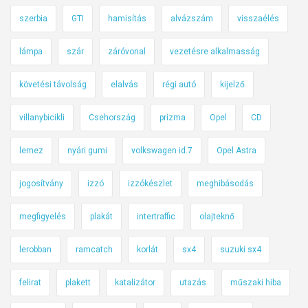
szerbia
GTI
hamisítás
alvázszám
visszaélés
lámpa
szár
záróvonal
vezetésre alkalmasság
követési távolság
elalvás
régi autó
kijelző
villanybicikli
Csehország
prizma
Opel
CD
lemez
nyári gumi
volkswagen id.7
Opel Astra
jogosítvány
izzó
izzókészlet
meghibásodás
megfigyelés
plakát
intertraffic
olajteknő
lerobban
ramcatch
korlát
sx4
suzuki sx4
felirat
plakett
katalizátor
utazás
műszaki hiba