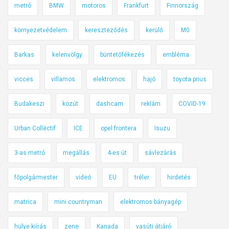
metró
BMW
motoros
Frankfurt
Finnország
környezetvédelem
kereszteződés
kerülő
M0
Barkas
kelenvölgy
büntetőfékezés
embléma
vicces
villamos
elektromos
hajó
toyota prius
Budakeszi
közút
dashcam
reklám
COVID-19
Urban Collëctif
ICE
opel frontera
Isuzu
3-as metró
megállás
4-es út
sávlezárás
főpolgármester
videó
EU
tréler
hirdetés
matrica
mini countryman
elektromos bányagép
hülye kiírás
zene
Kanada
vasúti átjáró