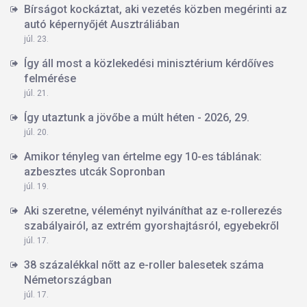
Bírságot kockáztat, aki vezetés közben megérinti az
autó képernyőjét Ausztráliában
júl. 23.
Így áll most a közlekedési minisztérium kérdőíves
felmérése
júl. 21.
Így utaztunk a jövőbe a múlt héten - 2026, 29.
júl. 20.
Amikor tényleg van értelme egy 10-es táblának:
azbesztes utcák Sopronban
júl. 19.
Aki szeretne, véleményt nyilváníthat az e-rollerezés
szabályairól, az extrém gyorshajtásról, egyebekről
júl. 17.
38 százalékkal nőtt az e-roller balesetek száma
Németországban
júl. 17.