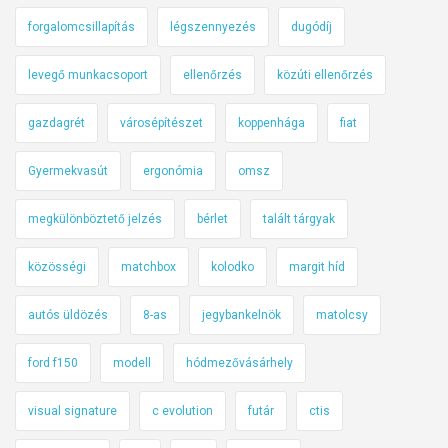
forgalomcsillapítás
légszennyezés
dugódíj
levegő munkacsoport
ellenőrzés
közúti ellenőrzés
gazdagrét
városépítészet
koppenhága
fiat
Gyermekvasút
ergonómia
omsz
megkülönböztető jelzés
bérlet
talált tárgyak
közösségi
matchbox
kolodko
margit híd
autós üldözés
8-as
jegybankelnök
matolcsy
ford f150
modell
hódmezővásárhely
visual signature
c evolution
futár
ctis