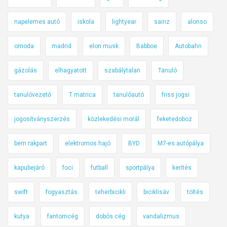
napelemes autó
iskola
lightyear
sainz
alonso
omoda
madrid
elon musk
Babboe
Autobahn
gázolás
elhagyatott
szabálytalan
Tanuló
tanulóvezető
T matrica
tanulóautó
friss jogsi
jogosítványszerzés
közlekedési morál
feketedoboz
bem rakpart
elektromos hajó
BYD
M7-es autópálya
kapubejáró
foci
futball
sportpálya
kerítés
swift
fogyasztás
teherbicikli
biciklisáv
töltés
kutya
fantomcég
dobós cég
vandalizmus