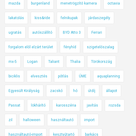
mazda
burgenland
menetrögzítő kamera
octavia
lakatolás
kiss&ride
felnikupak
járdaszegély
ugratás
autószállító
BYD Atto 3
Ferrari
forgalom elől elzárt terület
fényhíd
szigetelőszalag
mx-5
Logan
Taliant
Thalia
Törökország
biciklis
elvesztés
pótlás
ÚME
aquaplanning
Egyesült Királyság
zacskó
hó
útdíj
állapot
Passat
lökhárító
karosszéria
javítás
rozsda
zil
halloween
használtautó
import
használtautó-import
kesztyűtartó
barkács