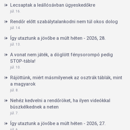
Lecsaptak a leállósávban ügyeskedőkre
júl. 16.
Rendőr előtt szabálytalankodni nem túl okos dolog
júl. 14.
Így utaztunk a jövőbe a múlt héten - 2026, 28.
júl. 13.
A vonat nem játék, a döglött fénysorompó pedig
STOP-tábla!
júl. 10.
Rájöttünk, miért másmilyenek az osztrák táblák, mint
a magyarok
júl. 8.
Nehéz kedvelni a rendőröket, ha ilyen videókkal
büszkélkednek a neten
júl. 7.
Így utaztunk a jövőbe a múlt héten - 2026, 27.
júl. 6.