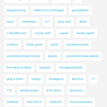
lengyelország
elektromos munkagép
gyalogátkelő
teszt
történelem
id.7
kínai autó
ADAC
szélvédőcsere
suzuki swift
superb
skoda superb
szellőző
fizikai gomb
gomb
vezetéstechnika
vezetéstechnikai tréning
képzés
vezetéstechnikai képzés
konnektoros hibrid
figyelem
tömegközlekedés
plug-in hibrid
robogó
kerékpáros
Ausztria
TT
TTS
példamutatás
BYD Seal U
barcelona
leállósáv
kresz2024
oldalszél
horrorszerelvény