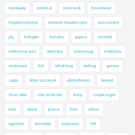
munkagép
zenélő út
motorosok
Rosenbauer
forgalomirányítás
kötelező haladási irány
asszisztens
jég
hidrogén
Komatsu
papucs
mezítláb
elektromos autó
rakomány
üzemanyag
mobilozás
rendőrautó
SUV
láthatóság
Asfinag
genova
Japán
látási viszonyok
alkoholtilalom
baleset
30-as tábla
zöld rendszám
komp
csepel-sziget
lórév
adony
proace
hilux
deliver
agymotor
benzinkút
kukásautó
THK