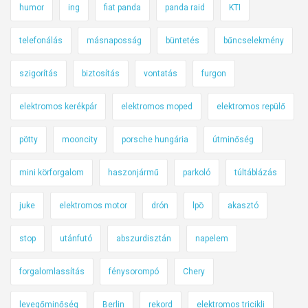
humor
ing
fiat panda
panda raid
KTI
telefonálás
másnaposság
büntetés
bűncselekmény
szigorítás
biztosítás
vontatás
furgon
elektromos kerékpár
elektromos moped
elektromos repülő
pötty
mooncity
porsche hungária
útminőség
mini körforgalom
haszonjármű
parkoló
túltáblázás
juke
elektromos motor
drón
lpö
akasztó
stop
utánfutó
abszurdisztán
napelem
forgalomlassítás
fénysorompó
Chery
levegőminőség
Berlin
rekord
elektromos tricikli