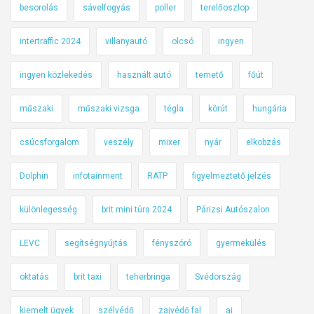
besorolás
sávelfogyás
poller
terelőoszlop
intertraffic 2024
villanyautó
olcsó
ingyen
ingyen közlekedés
használt autó
temető
főút
műszaki
műszaki vizsga
tégla
körút
hungária
csúcsforgalom
veszély
mixer
nyár
elkobzás
Dolphin
infotainment
RATP
figyelmeztető jelzés
különlegesség
brit mini túra 2024
Párizsi Autószalon
LEVC
segítségnyújtás
fényszóró
gyermekülés
oktatás
brit taxi
teherbringa
Svédország
kiemelt ügyek
szélvédő
zajvédő fal
ai