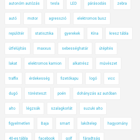
autonóm autózás
tesla
LED
párásodás
zebra
autó
motor
agresszió
elektromos busz
repülőtér
statisztika
gyerekek
Kína
kresz tábla
útfelújítás
maxxus
sebességhatár
útépítés
lakat
elektromos kamion
alkatrész
művészet
traffix
érdekesség
fizetőkapu
logó
vicc
dugó
törésteszt
poén
dohányzás az autóban
alto
légzsák
szalagkorlát
suzuki alto
figyelmetlen
Baja
smart
lakótelep
hagyomány
40-es tábla
facebook
golf
fáradtság