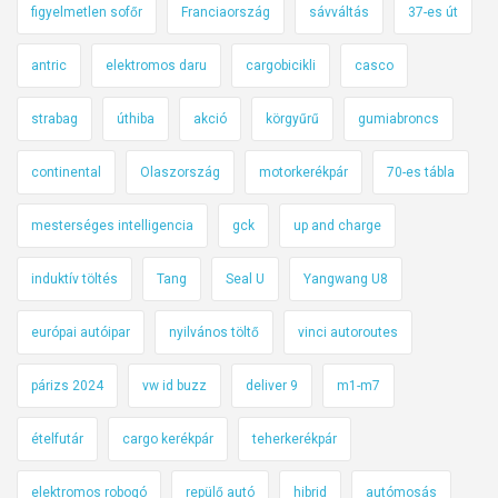
figyelmetlen sofőr
Franciaország
sávváltás
37-es út
antric
elektromos daru
cargobicikli
casco
strabag
úthiba
akció
körgyűrű
gumiabroncs
continental
Olaszország
motorkerékpár
70-es tábla
mesterséges intelligencia
gck
up and charge
induktív töltés
Tang
Seal U
Yangwang U8
európai autóipar
nyilvános töltő
vinci autoroutes
párizs 2024
vw id buzz
deliver 9
m1-m7
ételfutár
cargo kerékpár
teherkerékpár
elektromos robogó
repülő autó
hibrid
autómosás