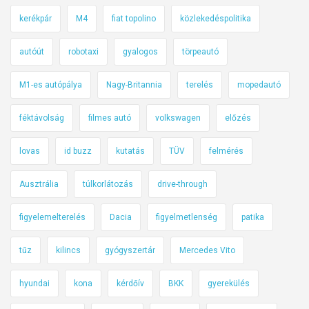
kerékpár
M4
fiat topolino
közlekedéspolitika
autóút
robotaxi
gyalogos
törpeautó
M1-es autópálya
Nagy-Britannia
terelés
mopedautó
féktávolság
filmes autó
volkswagen
előzés
lovas
id buzz
kutatás
TÜV
felmérés
Ausztrália
túlkorlátozás
drive-through
figyelemelterelés
Dacia
figyelmetlenség
patika
tűz
kilincs
gyógyszertár
Mercedes Vito
hyundai
kona
kérdőív
BKK
gyerekülés