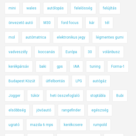
mini
wales
autólopás
felelősség
felújítás
önvezető autó
M30
ford focus
kár
tél
mol
autómatrica
elektronikus jegy
légmentes gumi
vadveszély
koccanás
Európa
30
volánbusz
kerékpársáv
baki
gps
IAA
tuning
Forma-1
Budapest Közút
útfelbontás
LPG
autógáz
Jogger
tükör
heti összefoglaló
stoptábla
Bubi
elsőbbség
jövőautó
rangefinder
egészség
ugrató
mazda 6 mps
kerékcsere
rumpold