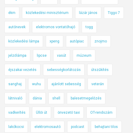
ékm
közlekedési minisztérium
lázár jános
Tiggo 7
autónevek
elektromos vontatóhajó
togg
közlekedési lámpa
xpeng
autópiac
znojmo
jelzőlámpa
lipcse
vasút
múzeum
éjszakai vezetés
sebességkorlátozás
útszűkítés
sanghaj
wuhu
ajánlott sebesség
veterán
látnivaló
dánia
shell
balesetmegelőzés
vadkerítés
Üllői út
önvezető taxi
OT-rendszám
lakókocsi
elektromosautó
podcast
behajtani tilos