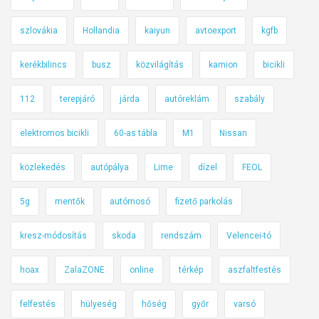
szlovákia
Hollandia
kaiyun
avtoexport
kgfb
kerékbilincs
busz
közvilágítás
kamion
bicikli
112
terepjáró
járda
autóreklám
szabály
elektromos bicikli
60-as tábla
M1
Nissan
közlekedés
autópálya
Lime
dízel
FEOL
5g
mentők
autómosó
fizető parkolás
kresz-módosítás
skoda
rendszám
Velencei-tó
hoax
ZalaZONE
online
térkép
aszfaltfestés
felfestés
hülyeség
hőség
győr
varsó