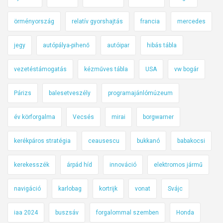
örményország
relatív gyorshajtás
francia
mercedes
jegy
autópálya-pihenő
autóipar
hibás tábla
vezetéstámogatás
kézműves tábla
USA
vw bogár
Párizs
balesetveszély
programajánlómúzeum
év körforgalma
Vecsés
mirai
borgwarner
kerékpáros stratégia
ceausescu
bukkanó
babakocsi
kerekesszék
árpád híd
innováció
elektromos jármű
navigáció
karlobag
kortrijk
vonat
Svájc
iaa 2024
buszsáv
forgalommal szemben
Honda