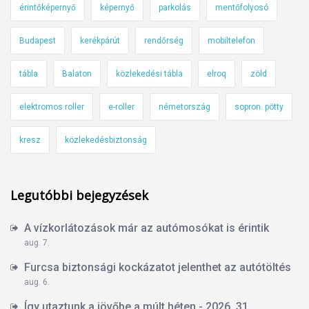
érintőképernyő
képernyő
parkolás
mentőfolyosó
Budapest
kerékpárút
rendőrség
mobiltelefon
tábla
Balaton
közlekedési tábla
elroq
zöld
elektromos roller
e-roller
németország
sopron. pötty
kresz
közlekedésbiztonság
Legutóbbi bejegyzések
A vízkorlátozások már az autómosókat is érintik
aug. 7.
Furcsa biztonsági kockázatot jelenthet az autótöltés
aug. 6.
Így utaztunk a jövőbe a múlt héten - 2026, 31.