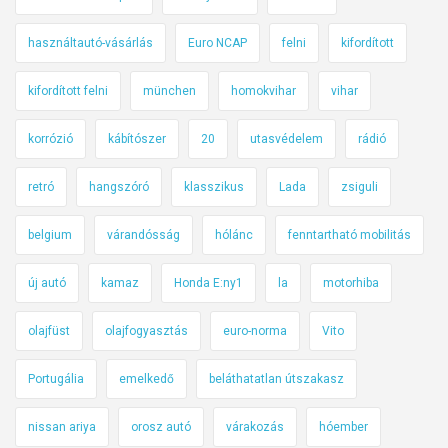
használtautó-vásárlás
Euro NCAP
felni
kifordított
kifordított felni
münchen
homokvihar
vihar
korrózió
kábítószer
20
utasvédelem
rádió
retró
hangszóró
klasszikus
Lada
zsiguli
belgium
várandósság
hólánc
fenntartható mobilitás
új autó
kamaz
Honda E:ny1
la
motorhiba
olajfüst
olajfogyasztás
euro-norma
Vito
Portugália
emelkedő
beláthatatlan útszakasz
nissan ariya
orosz autó
várakozás
hóember