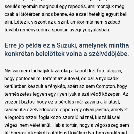
sérülés nyomán megindul egy repedés, ami mondjuk még
csak a látótérben sincs benne, és ezzel hetekig együtt kell
élni. Létezik viszont az a szint, amikor már nem szabad
tovább reménykedni a spontán üveggyógyulásban.
Erre jó példa ez a Suzuki, amelynek mintha
konkrétan belelőttek volna a szélvédőjébe.
Nyilván nem tudhatjuk kizárólag a kapott két fotó alapján,
hogy pontosan mi történt az autóval, és bár a nyolcadik
kerületben készült a fénykép, azért az sem Compton, hogy
természetes legyen egy ilyen lyuk a szélvédő közepén. Az
viszont biztos, hogy ez a sérülés már zavarja a kilátást,
ráadásul a szélvédőcsere éppen egy olyan javítás, amelyet
a legtöbb ezzel foglalkozó szerelő háznál, kiszállással
végez, nem véletlenül. Hab a tortán, hogy a végösszeg sem
túl borsos, a konkrét autótípust kiválasztva, beszereléssel