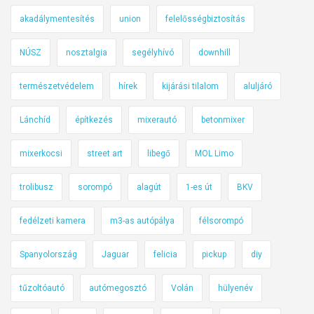
akadálymentesítés
union
felelősségbiztosítás
NÚSZ
nosztalgia
segélyhívó
downhill
természetvédelem
hírek
kijárási tilalom
aluljáró
Lánchíd
építkezés
mixerautó
betonmixer
mixerkocsi
street art
libegő
MOL Limo
trolibusz
sorompó
alagút
1-es út
BKV
fedélzeti kamera
m3-as autópálya
félsorompó
Spanyolország
Jaguar
felicia
pickup
diy
tűzoltóautó
autómegosztó
Volán
hülyenév