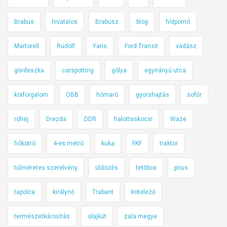
Brabus
hivatalos
Brabusz
blog
hídpornó
Martorell
Rudolf
Yaris
Ford Transit
vadász
gördeszka
carspotting
gólya
egyirányú utca
körforgalom
OBB
hómaró
gyorshajtás
sofőr
röhej
Drezda
DDR
halottaskocsi
Waze
hókotró
4-es metró
kuka
FKF
traktor
túlméretes szerelvény
üldözés
tetőbox
prius
tapolca
királynő
Trabant
kötelező
természetkárosítás
olajkút
zala megye