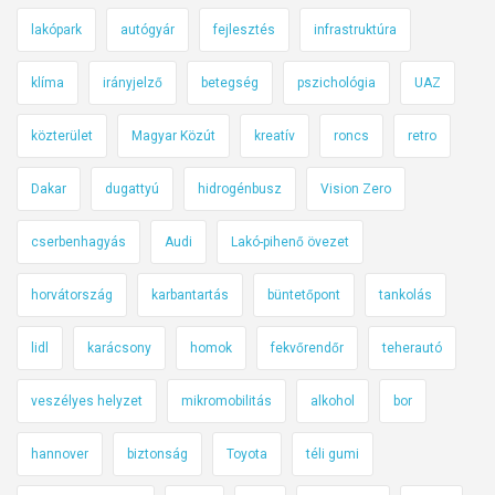
lakópark
autógyár
fejlesztés
infrastruktúra
klíma
irányjelző
betegség
pszichológia
UAZ
közterület
Magyar Közút
kreatív
roncs
retro
Dakar
dugattyú
hidrogénbusz
Vision Zero
cserbenhagyás
Audi
Lakó-pihenő övezet
horvátország
karbantartás
büntetőpont
tankolás
lidl
karácsony
homok
fekvőrendőr
teherautó
veszélyes helyzet
mikromobilitás
alkohol
bor
hannover
biztonság
Toyota
téli gumi