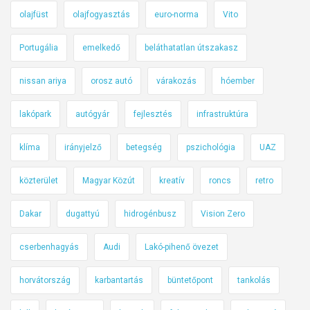
olajfüst
olajfogyasztás
euro-norma
Vito
Portugália
emelkedő
beláthatatlan útszakasz
nissan ariya
orosz autó
várakozás
hóember
lakópark
autógyár
fejlesztés
infrastruktúra
klíma
irányjelző
betegség
pszichológia
UAZ
közterület
Magyar Közút
kreatív
roncs
retro
Dakar
dugattyú
hidrogénbusz
Vision Zero
cserbenhagyás
Audi
Lakó-pihenő övezet
horvátország
karbantartás
büntetőpont
tankolás