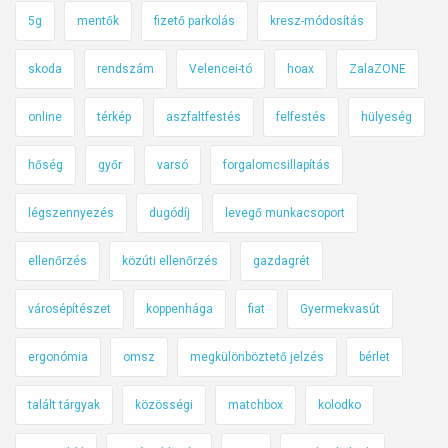
5g
mentők
fizető parkolás
kresz-módosítás
skoda
rendszám
Velencei-tó
hoax
ZalaZONE
online
térkép
aszfaltfestés
felfestés
hülyeség
hőség
győr
varsó
forgalomcsillapítás
légszennyezés
dugódíj
levegő munkacsoport
ellenőrzés
közúti ellenőrzés
gazdagrét
városépítészet
koppenhága
fiat
Gyermekvasút
ergonómia
omsz
megkülönböztető jelzés
bérlet
talált tárgyak
közösségi
matchbox
kolodko