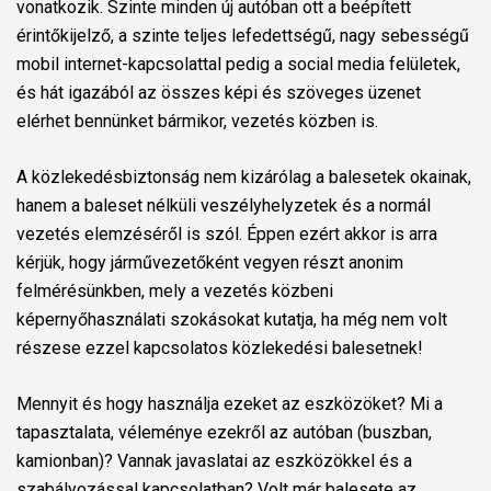
vonatkozik. Szinte minden új autóban ott a beépített
érintőkijelző, a szinte teljes lefedettségű, nagy sebességű
mobil internet-kapcsolattal pedig a social media felületek,
és hát igazából az összes képi és szöveges üzenet
elérhet bennünket bármikor, vezetés közben is.
A közlekedésbiztonság nem kizárólag a balesetek okainak,
hanem a baleset nélküli veszélyhelyzetek és a normál
vezetés elemzéséről is szól. Éppen ezért akkor is arra
kérjük, hogy járművezetőként vegyen részt anonim
felmérésünkben, mely a vezetés közbeni
képernyőhasználati szokásokat kutatja, ha még nem volt
részese ezzel kapcsolatos közlekedési balesetnek!
Mennyit és hogy használja ezeket az eszközöket? Mi a
tapasztalata, véleménye ezekről az autóban (buszban,
kamionban)? Vannak javaslatai az eszközökkel és a
szabályozással kapcsolatban? Volt már balesete az