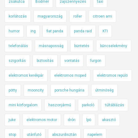
zsákutca
Bodmér
zajszennyezés
taxi
korlátozás
magyarország
roller
citroen ami
humor
ing
fiat panda
panda raid
KTI
telefonálás
másnaposság
büntetés
bűncselekmény
szigorítás
biztosítás
vontatás
furgon
elektromos kerékpár
elektromos moped
elektromos repülő
pötty
mooncity
porsche hungária
útminőség
mini körforgalom
haszonjármű
parkoló
túltáblázás
juke
elektromos motor
drón
lpö
akasztó
stop
utánfutó
abszurdisztán
napelem