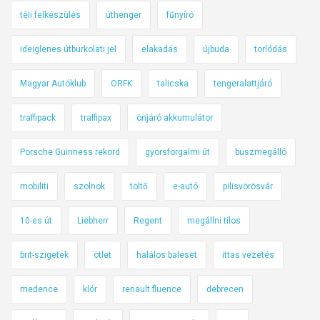
téli felkészülés
úthenger
fűnyíró
ideiglenes útburkolati jel
elakadás
újbuda
torlódás
Magyar Autóklub
ORFK
talicska
tengeralattjáró
traffipack
traffipax
önjáró akkumulátor
Porsche Guinness rekord
gyorsforgalmi út
buszmegálló
mobiliti
szolnok
töltő
e-autó
pilisvörösvár
10-es út
Liebherr
Regent
megállni tilos
brit-szigetek
ötlet
halálos baleset
ittas vezetés
medence
klór
renault fluence
debrecen