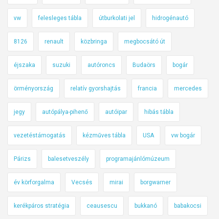
vw
felesleges tábla
útburkolati jel
hidrogénautó
8126
renault
közbringa
megbocsátó út
éjszaka
suzuki
autóroncs
Budaörs
bogár
örményország
relatív gyorshajtás
francia
mercedes
jegy
autópálya-pihenő
autóipar
hibás tábla
vezetéstámogatás
kézműves tábla
USA
vw bogár
Párizs
balesetveszély
programajánlómúzeum
év körforgalma
Vecsés
mirai
borgwarner
kerékpáros stratégia
ceausescu
bukkanó
babakocsi