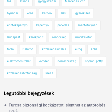
tűz
kilincs
gyógyszertár
Mercedes Vito
hyundai
kona
kérdőív
BKK
gyerekülés
érintőképernyő
képernyő
parkolás
mentőfolyosó
Budapest
kerékpárút
rendőrség
mobiltelefon
tábla
Balaton
közlekedési tábla
elroq
zöld
elektromos roller
e-roller
németország
sopron. pötty
közlekedésbiztonság
kresz
Legutóbbi bejegyzések
Furcsa biztonsági kockázatot jelenthet az autótöltés
aug. 6.