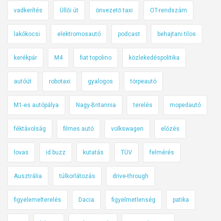
vadkerítés
Üllői út
önvezető taxi
OT-rendszám
lakókocsi
elektromosautó
podcast
behajtani tilos
kerékpár
M4
fiat topolino
közlekedéspolitika
autóút
robotaxi
gyalogos
törpeautó
M1-es autópálya
Nagy-Britannia
terelés
mopedautó
féktávolság
filmes autó
volkswagen
előzés
lovas
id buzz
kutatás
TÜV
felmérés
Ausztrália
túlkorlátozás
drive-through
figyelemelterelés
Dacia
figyelmetlenség
patika