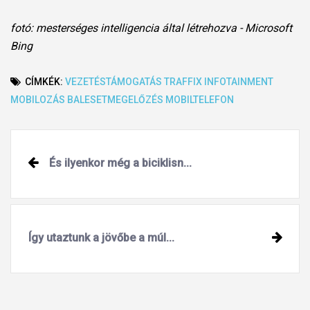
fotó: mesterséges intelligencia által létrehozva - Microsoft
Bing
CÍMKÉK:
VEZETÉSTÁMOGATÁS
TRAFFIX
INFOTAINMENT
MOBILOZÁS
BALESETMEGELŐZÉS
MOBILTELEFON
Post
És ilyenkor még a biciklisn...
navigation
Így utaztunk a jövőbe a múl...