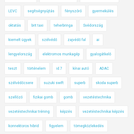
LEVC
segítségnyújtás
fényszóró
gyermekülés
oktatás
brit taxi
teherbringa
Svédország
kiemelt ügyek
szélvédő
zajvédő fal
ai
lengyelország
elektromos munkagép
gyalogátkelő
teszt
történelem
id.7
kínai autó
ADAC
szélvédőcsere
suzuki swift
superb
skoda superb
szellőző
fizikai gomb
gomb
vezetéstechnika
vezetéstechnikai tréning
képzés
vezetéstechnikai képzés
konnektoros hibrid
figyelem
tömegközlekedés