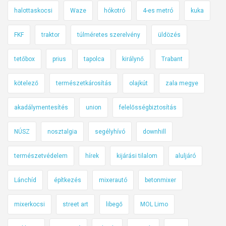
halottaskocsi
Waze
hókotró
4-es metró
kuka
FKF
traktor
túlméretes szerelvény
üldözés
tetőbox
prius
tapolca
királynő
Trabant
kötelező
természetkárosítás
olajkút
zala megye
akadálymentesítés
union
felelősségbiztosítás
NÚSZ
nosztalgia
segélyhívó
downhill
természetvédelem
hírek
kijárási tilalom
aluljáró
Lánchíd
építkezés
mixerautó
betonmixer
mixerkocsi
street art
libegő
MOL Limo