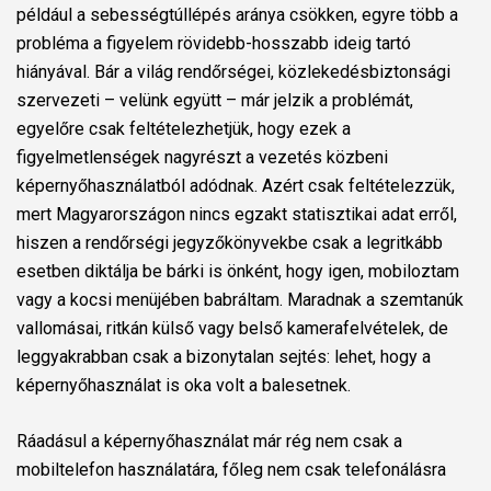
például a sebességtúllépés aránya csökken, egyre több a
probléma a figyelem rövidebb-hosszabb ideig tartó
hiányával. Bár a világ rendőrségei, közlekedésbiztonsági
szervezeti – velünk együtt – már jelzik a problémát,
egyelőre csak feltételezhetjük, hogy ezek a
figyelmetlenségek nagyrészt a vezetés közbeni
képernyőhasználatból adódnak. Azért csak feltételezzük,
mert Magyarországon nincs egzakt statisztikai adat erről,
hiszen a rendőrségi jegyzőkönyvekbe csak a legritkább
esetben diktálja be bárki is önként, hogy igen, mobiloztam
vagy a kocsi menüjében babráltam. Maradnak a szemtanúk
vallomásai, ritkán külső vagy belső kamerafelvételek, de
leggyakrabban csak a bizonytalan sejtés: lehet, hogy a
képernyőhasználat is oka volt a balesetnek.
Ráadásul a képernyőhasználat már rég nem csak a
mobiltelefon használatára, főleg nem csak telefonálásra