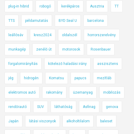
plug-in hibrid
robogó
kerékpáros
Ausztria
TT
TTS
példamutatás
BYD Seal U
barcelona
leállósáv
kresz2024
oldalszél
horrorszerelvény
munkagép
zenélő út
motorosok
Rosenbauer
forgalomirányítás
kötelező haladási irány
asszisztens
jég
hidrogén
Komatsu
papucs
mezítláb
elektromos autó
rakomány
üzemanyag
mobilozás
rendőrautó
SUV
láthatóság
Asfinag
genova
Japán
látási viszonyok
alkoholtilalom
baleset