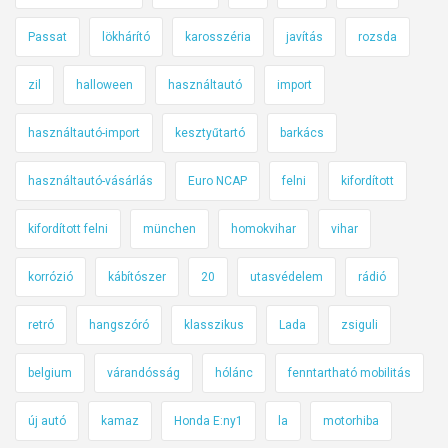
Passat
lökhárító
karosszéria
javítás
rozsda
zil
halloween
használtautó
import
használtautó-import
kesztyűtartó
barkács
használtautó-vásárlás
Euro NCAP
felni
kifordított
kifordított felni
münchen
homokvihar
vihar
korrózió
kábítószer
20
utasvédelem
rádió
retró
hangszóró
klasszikus
Lada
zsiguli
belgium
várandósság
hólánc
fenntartható mobilitás
új autó
kamaz
Honda E:ny1
la
motorhiba