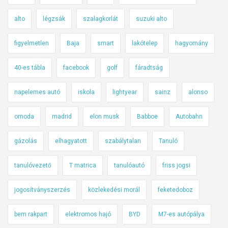
alto
légzsák
szalagkorlát
suzuki alto
figyelmetlen
Baja
smart
lakótelep
hagyomány
40-es tábla
facebook
golf
fáradtság
napelemes autó
iskola
lightyear
sainz
alonso
omoda
madrid
elon musk
Babboe
Autobahn
gázolás
elhagyatott
szabálytalan
Tanuló
tanulóvezető
T matrica
tanulóautó
friss jogsi
jogosítványszerzés
közlekedési morál
feketedoboz
bem rakpart
elektromos hajó
BYD
M7-es autópálya