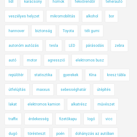
lidl
karácsony
homok
fekvőrendőr
teherautó
veszélyes helyzet
mikromobilitás
alkohol
bor
hannover
biztonság
Toyota
téli gumi
autonóm autózás
tesla
LED
párásodás
zebra
autó
motor
agresszió
elektromos busz
repülőtér
statisztika
gyerekek
Kína
kresz tábla
útfelújítás
maxxus
sebességhatár
útépítés
lakat
elektromos kamion
alkatrész
művészet
traffix
érdekesség
fizetőkapu
logó
vicc
dugó
törésteszt
poén
dohányzás az autóban