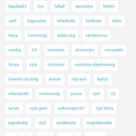
kapubejáró
foci
futball
sportpálya
kerítés
swift
fogyasztás
teherbicikli
biciklisáv
töltés
kutya
fantomcég
dobós cég
vandalizmus
szerbia
GTI
hamisítás
alvázszám
visszaélés
lámpa
szár
záróvonal
vezetésre alkalmasság
követési távolság
elalvás
régi autó
kijelző
villanybicikli
Csehország
prizma
Opel
CD
lemez
nyári gumi
volkswagen id.7
Opel Astra
jogosítvány
izzó
izzókészlet
meghibásodás