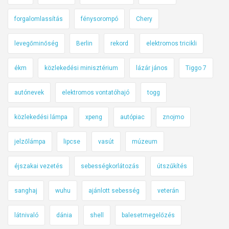
forgalomlassítás
fénysorompó
Chery
levegőminőség
Berlin
rekord
elektromos tricikli
ékm
közlekedési minisztérium
lázár jános
Tiggo 7
autónevek
elektromos vontatóhajó
togg
közlekedési lámpa
xpeng
autópiac
znojmo
jelzőlámpa
lipcse
vasút
múzeum
éjszakai vezetés
sebességkorlátozás
útszűkítés
sanghaj
wuhu
ajánlott sebesség
veterán
látnivaló
dánia
shell
balesetmegelőzés