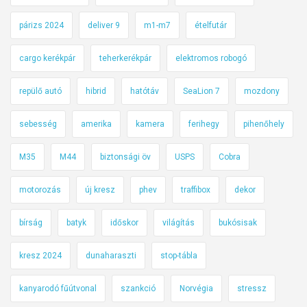
párizs 2024
deliver 9
m1-m7
ételfutár
cargo kerékpár
teherkerékpár
elektromos robogó
repülő autó
hibrid
hatótáv
SeaLion 7
mozdony
sebesség
amerika
kamera
ferihegy
pihenőhely
M35
M44
biztonsági öv
USPS
Cobra
motorozás
új kresz
phev
traffibox
dekor
bírság
batyk
időskor
világítás
bukósisak
kresz 2024
dunaharaszti
stop-tábla
kanyarodó fűútvonal
szankció
Norvégia
stressz