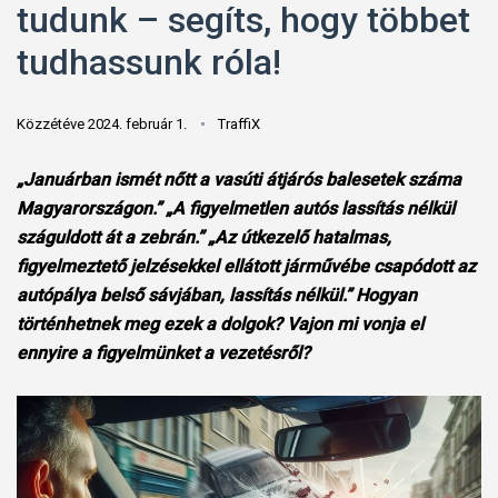
tudunk – segíts, hogy többet
tudhassunk róla!
Közzétéve 2024. február 1.
TraffiX
„Januárban ismét nőtt a vasúti átjárós balesetek száma
Magyarországon.” „A figyelmetlen autós lassítás nélkül
száguldott át a zebrán.” „Az útkezelő hatalmas,
figyelmeztető jelzésekkel ellátott járművébe csapódott az
autópálya belső sávjában, lassítás nélkül.” Hogyan
történhetnek meg ezek a dolgok? Vajon mi vonja el
ennyire a figyelmünket a vezetésről?