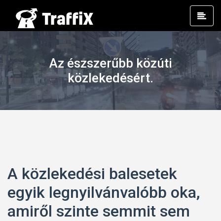
Prim
Men
Az észszerűbb közúti
közlekedésért.
A közlekedési balesetek
egyik legnyilvánvalóbb oka,
amiről szinte semmit sem