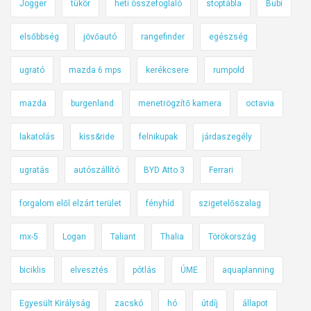
Jogger
tükör
heti összefoglaló
stoptábla
Bubi
elsőbbség
jövőautó
rangefinder
egészség
ugrató
mazda 6 mps
kerékcsere
rumpold
mazda
burgenland
menetrögzítő kamera
octavia
lakatolás
kiss&ride
felnikupak
járdaszegély
ugratás
autószállító
BYD Atto 3
Ferrari
forgalom elől elzárt terület
fényhíd
szigetelőszalag
mx-5
Logan
Taliant
Thalia
Törökország
biciklis
elvesztés
pótlás
ÚME
aquaplanning
Egyesült Királyság
zacskó
hó
útdíj
állapot