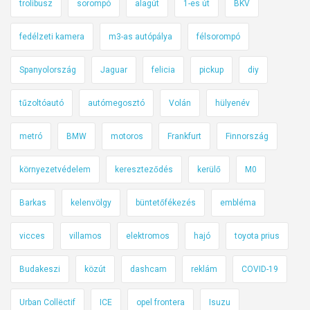
trolibusz
sorompó
alagút
1-es út
BKV
fedélzeti kamera
m3-as autópálya
félsorompó
Spanyolország
Jaguar
felicia
pickup
diy
tűzoltóautó
autómegosztó
Volán
hülyenév
metró
BMW
motoros
Frankfurt
Finnország
környezetvédelem
kereszteződés
kerülő
M0
Barkas
kelenvölgy
büntetőfékezés
embléma
vicces
villamos
elektromos
hajó
toyota prius
Budakeszi
közút
dashcam
reklám
COVID-19
Urban Collëctif
ICE
opel frontera
Isuzu