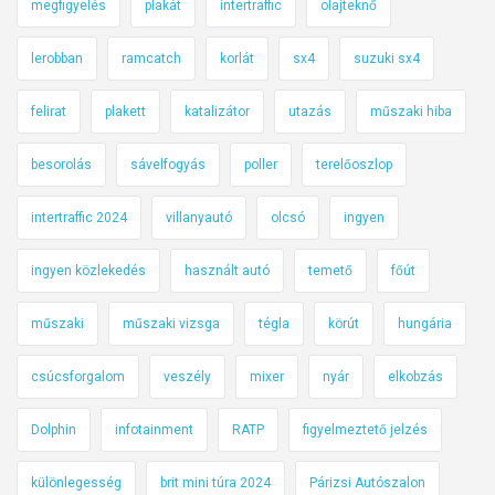
megfigyelés
plakát
intertraffic
olajteknő
lerobban
ramcatch
korlát
sx4
suzuki sx4
felirat
plakett
katalizátor
utazás
műszaki hiba
besorolás
sávelfogyás
poller
terelőoszlop
intertraffic 2024
villanyautó
olcsó
ingyen
ingyen közlekedés
használt autó
temető
főút
műszaki
műszaki vizsga
tégla
körút
hungária
csúcsforgalom
veszély
mixer
nyár
elkobzás
Dolphin
infotainment
RATP
figyelmeztető jelzés
különlegesség
brit mini túra 2024
Párizsi Autószalon