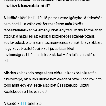
eszközök használata miatt?
A kitöltés körülbelül 10-15 percet vesz igénybe. A felmérés
nem öncélú: a válaszok összesítése után közös
tapasztalatainkat, véleményünket egy tanulmány formájában
átadjuk a hazai és az európai közlekedésszabályozási,
közlekedésbiztonsági intézményrendszernek, bízva abban,
hogy következtetéseinkkel, javaslatainkkal
biztonságosabbá tehetjük az utakat – és talán az autókat
is!
Minden válaszadó segítségét előre is köszöni a kutatás
szervezője, az autós illetve közlekedési szakújságírók által
több mint egy évtizede alapított Észszerűbb Közúti
Közlekedésért Egyesület!
A kérdőív
ITT
található.