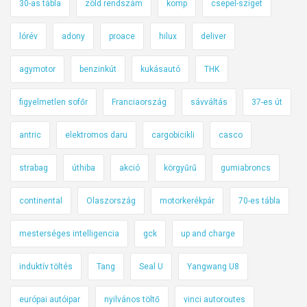
30-as tábla
zöld rendszám
komp
csepel-sziget
lórév
adony
proace
hilux
deliver
agymotor
benzinkút
kukásautó
THK
figyelmetlen sofőr
Franciaország
sávváltás
37-es út
antric
elektromos daru
cargobicikli
casco
strabag
úthiba
akció
körgyűrű
gumiabroncs
continental
Olaszország
motorkerékpár
70-es tábla
mesterséges intelligencia
gck
up and charge
induktív töltés
Tang
Seal U
Yangwang U8
európai autóipar
nyilvános töltő
vinci autoroutes