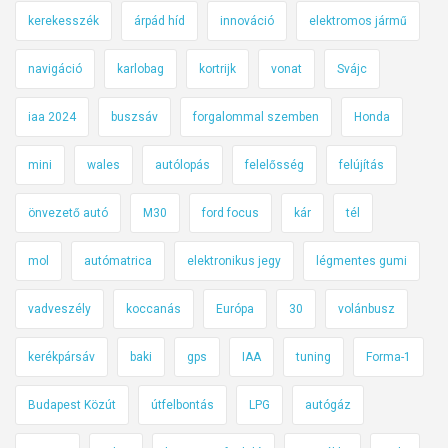
kerekesszék
árpád híd
innováció
elektromos jármű
navigáció
karlobag
kortrijk
vonat
Svájc
iaa 2024
buszsáv
forgalommal szemben
Honda
mini
wales
autólopás
felelősség
felújítás
önvezető autó
M30
ford focus
kár
tél
mol
autómatrica
elektronikus jegy
légmentes gumi
vadveszély
koccanás
Európa
30
volánbusz
kerékpársáv
baki
gps
IAA
tuning
Forma-1
Budapest Közút
útfelbontás
LPG
autógáz