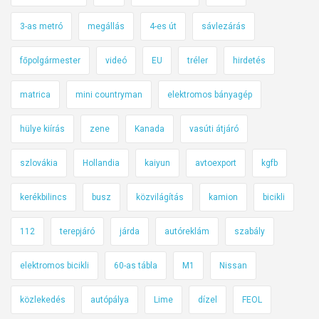
3-as metró
megállás
4-es út
sávlezárás
főpolgármester
videó
EU
tréler
hirdetés
matrica
mini countryman
elektromos bányagép
hülye kiírás
zene
Kanada
vasúti átjáró
szlovákia
Hollandia
kaiyun
avtoexport
kgfb
kerékbilincs
busz
közvilágítás
kamion
bicikli
112
terepjáró
járda
autóreklám
szabály
elektromos bicikli
60-as tábla
M1
Nissan
közlekedés
autópálya
Lime
dízel
FEOL