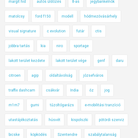
margit híd
autós üldözés
8-as
jegybankelnök
matolcsy
ford f150
modell
hódmezővásárhely
visual signature
c evolution
futár
ctis
jobbra tartás
kia
niro
sportage
lakott terület kezdete
lakott terület vége
genf
daru
citroen
agip
oldaltávolság
józsefváros
traffix dashcam
csákvár
India
őz
jog
m1m7
gumi
tűzoltógarázs
e-mobilitási tranzíció
utastájékoztatás
húsvét
kispolszki
pötördi szerviz
bicske
köpködés
Szentendre
szabálytalanság