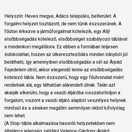
Helyszín: Heves megye, Adács település, belterület. A
forgalmi helyzet tisztázott, de nem tűnik észszerűnek. A
főúton érkezve a járműforgalmat kötelezik, egy Allj!
elsőbbségadás kötelező, elsőbbséget szabályozó táblával
a mindenkori megállásra. Ez ebben a formában teljesen
indokolatlan, hiszen az útkereszteződés minden irányból jól
belátható, így amennyiben elsőbbségadás a cél az Árpád
Fejedelem útról, akkor elegendő lenne az elsőbbségadás
kötelező tábla. Nem észszerű, hogy egy főútvonalat miért
rendelnek alá, egy láthatóan alárendelt útnak. Talán azt
akarják elkerülni, hogy a vasúti átjáróba visszatorlódjon a
forgalom, viszont a vasúti átjáró alapból veszélyes helynek
minősül és a síneken megállni semmilyen okból kifolyólag
nem lehet.
(A Stop-tábla alkalmazása hasonló helyzetekben nem
általános jelenség, például Velence-Gárdony-Agárd