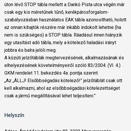
úton lévő STOP tábla mellett a Dankó Pista utca végén már
csak egy kis méretűnek tűnő, kerékpárosforgalom-
szabályozásban használatos EAK tábla azonosítható, holott
az onnan kihajtók részére már inkább indokolt lehetne (ha
nem is szükséges) a STOP tábla. Ráadásul innen hiányzik
egy utasítást adó tábla, mely a kötelező haladási irányt
jobbra és balra jelöli meg.
A közúti jelzőtáblák megtervezésének, alkalmazásának és
elhelyezésének követelményeiről szóló 83/2004. (VI. 4.)
GKM rendelet 11. bekezdés 4a. pontja szerint:
„Az „ÁLLJ! Elsőbbségadás kötelező!” jelzőtáblát csak ott
kell alkalmazni, ahol az elsőbbségadási kötelezettséget
csak a jármű megállításával lehet teljesíteni.”
Helyszín