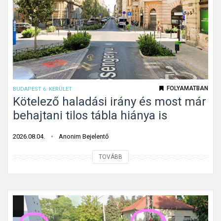
k
p
a
a
t
l
á
a
b
k
l
ú
a
k
FOLYAMATBAN
BUDAPEST 6. KERÜLET
G
ö
Kötelező haladási irány és most már
á
t
behajtani tilos tábla hiánya is
n
e
t
l
2026.08.04.
Anonim Bejelentő
o
e
n
K
TOVÁBB
z
ö
ő
t
h
e
a
l
l
e