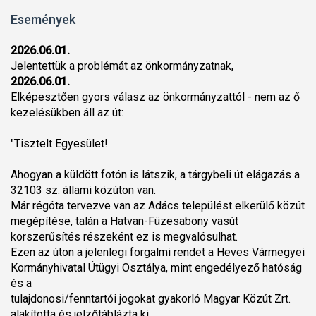
Események
2026.06.01.
Jelentettük a problémát az önkormányzatnak,
2026.06.01.
Elképesztően gyors válasz az önkormányzattól - nem az ő
kezelésükben áll az út:
"Tisztelt Egyesület!
Ahogyan a küldött fotón is látszik, a tárgybeli út elágazás a
32103 sz. állami közúton van.
Már régóta tervezve van az Adács települést elkerülő közút
megépítése, talán a Hatvan-Füzesabony vasút
korszerűsítés részeként ez is megvalósulhat.
Ezen az úton a jelenlegi forgalmi rendet a Heves Vármegyei
Kormányhivatal Útügyi Osztálya, mint engedélyező hatóság
és a
tulajdonosi/fenntartói jogokat gyakorló Magyar Közút Zrt.
alakította és jelzőtáblázta ki.