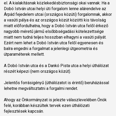
el. A kialakításnak közlekedésbiztonsági okai vannak: Ha a
Dobó István utcai helyi úti forgalom lenne alárendelve az
Árpád fejedelem utcai (országos közúti) forgalomnak, akkor
a vasúti pálya és az országos közút közötti kis távolság
miatt előfordulhatna, hogy a Dobó István utca felől érkező
nagyobb méretű jármű elsőbbségadási kötelezettsége
miatt nem tudná teljes hosszban elhagyni a vasúti pályát.
Ezért nem lehet a Dobó István utca felől egyenesen és
balra engedni a forgalmat a jelenlegi útgeometria és
útparaméterek mellett.
A Dobó István utca és a Dankó Pista utca a helyi úthálózat
részét képezi (nem országos közút).
Jelentős forrásigényű (úthálózatot is érintő) beruházással
lehetne megváltoztatni a forgalmi rendet.
Ahogy az Önkormányzat is jelezte válaszlevelében Önök
felé, korábban készültek tervek ezen úthálózati
fejlesztések kapcsán.