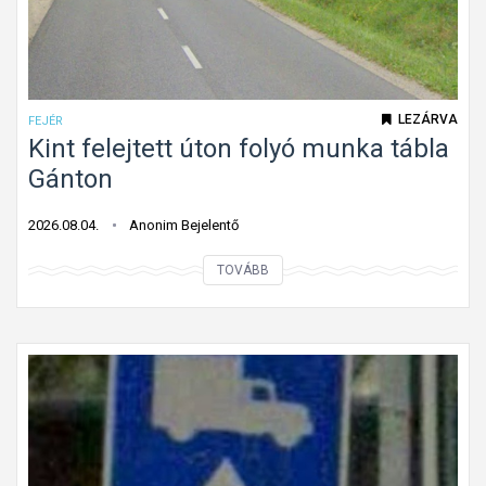
LEZÁRVA
FEJÉR
Kint felejtett úton folyó munka tábla
Gánton
2026.08.04.
Anonim Bejelentő
K
TOVÁBB
i
n
t
f
e
l
e