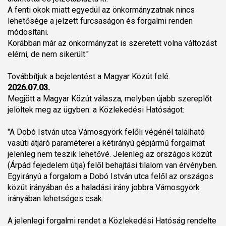
A fenti okok miatt egyedül az önkormányzatnak nincs
lehetősége a jelzett furcsaságon és forgalmi renden
módosítani.
Korábban már az önkormányzat is szeretett volna változást
elérni, de nem sikerült."
Továbbítjuk a bejelentést a Magyar Közút felé.
2026.07.03.
Megjött a Magyar Közút válasza, melyben újabb szereplőt
jelöltek meg az ügyben: a Közlekedési Hatóságot:
"A Dobó István utca Vámosgyörk felőli végénél található
vasúti átjáró paraméterei a kétirányú gépjármű forgalmat
jelenleg nem teszik lehetővé. Jelenleg az országos közút
(Árpád fejedelem útja) felől behajtási tilalom van érvényben.
Egyirányú a forgalom a Dobó István utca felől az országos
közút irányában és a haladási irány jobbra Vámosgyörk
irányában lehetséges csak.
A jelenlegi forgalmi rendet a Közlekedési Hatóság rendelte