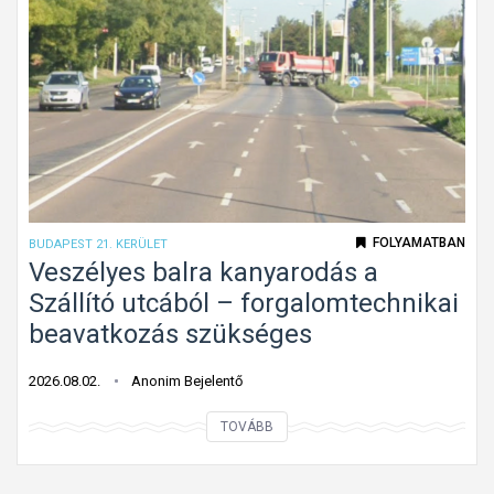
r
m
ó
o
l
s
f
t
e
m
l
á
i
r
s
b
m
FOLYAMATBAN
BUDAPEST 21. KERÜLET
e
e
Veszélyes balra kanyarodás a
h
r
Szállító utcából – forgalomtechnikai
a
h
beavatkozás szükséges
j
e
t
t
2026.08.02.
Anonim Bejelentő
a
e
n
V
TOVÁBB
t
i
e
l
t
s
e