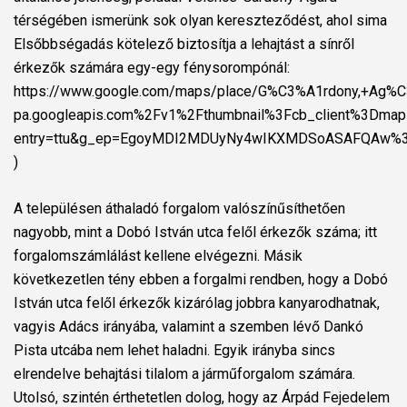
térségében ismerünk sok olyan kereszteződést, ahol sima
Elsőbbségadás kötelező biztosítja a lehajtást a sínről
érkezők számára egy-egy fénysorompónál:
https://www.google.com/maps/place/G%C3%A1rdony,+Ag%C
pa.googleapis.com%2Fv1%2Fthumbnail%3Fcb_client%3Dm
entry=ttu&g_ep=EgoyMDI2MDUyNy4wIKXMDSoASAFQAw%
)
A településen áthaladó forgalom valószínűsíthetően
nagyobb, mint a Dobó István utca felől érkezők száma; itt
forgalomszámlálást kellene elvégezni. Másik
következetlen tény ebben a forgalmi rendben, hogy a Dobó
István utca felől érkezők kizárólag jobbra kanyarodhatnak,
vagyis Adács irányába, valamint a szemben lévő Dankó
Pista utcába nem lehet haladni. Egyik irányba sincs
elrendelve behajtási tilalom a járműforgalom számára.
Utolsó, szintén érthetetlen dolog, hogy az Árpád Fejedelem