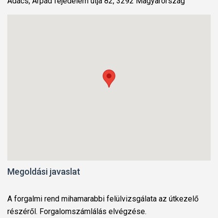
Adács, Árpád fejedelem útja 82, 3292 Magyarország
Megoldási javaslat
A forgalmi rend mihamarabbi felülvizsgálata az útkezelő
részéről. Forgalomszámlálás elvégzése.