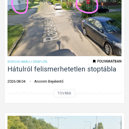
a
z
d
ő
á
h
s
a
i
l
i
a
r
d
á
á
FOLYAMATBAN
BORSOD-ABAÚJ-ZEMPLÉN
n
s
Hátulról felismerhetetlen stoptábla
y
i
?
i
2026.08.04.
Anonim Bejelentő
r
H
TOVÁBB
á
á
n
t
y
u
é
l
s