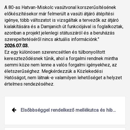
A 80-as Hatvan-Miskolc vasútvonal korszerűsítésének
előkészítésekor már felmerült a vasúti átjáró átépítési
igénye, több változatot is vizsgáltak a tervezők az átjáró
kialakítására és a Damjanich út funkciójával is foglalkoztak,
azonban a projekt jelenlegi státuszáról és a beruházás
szerepeltetéséről nincs aktuális információnk."
2026.07.03.
Ez egy különösen szerencsétlen és túlbonyolított
kereszteződésnek tűnik, ahol a forgalmi rendnek mintha
semmi köze nem lenne a valós forgalmi igényekhez, az
életszerűséghez. Megkérdezzük a Közlekedési
Hatóságot, nem látnak-e valamilyen lehetőséget a helyzet
értelmes rendezéséhez.
Elsőbbséggel rendelkező mellékutca és hibásan jelzett behajtási tilalom Vámosgyörkön