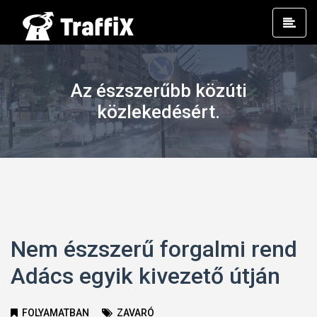
Prim
Men
Az észszerűbb közúti
közlekedésért.
Nem észszerű forgalmi rend
Adács egyik kivezető útján
FOLYAMATBAN
ZAVARÓ