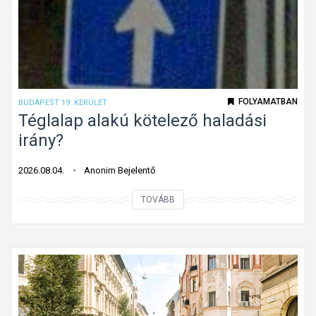
j
t
e
t
t
ú
FOLYAMATBAN
BUDAPEST 19. KERÜLET
t
Téglalap alakú kötelező haladási
o
irány?
n
f
2026.08.04.
Anonim Bejelentő
o
T
TOVÁBB
l
é
y
g
ó
l
m
a
u
l
n
a