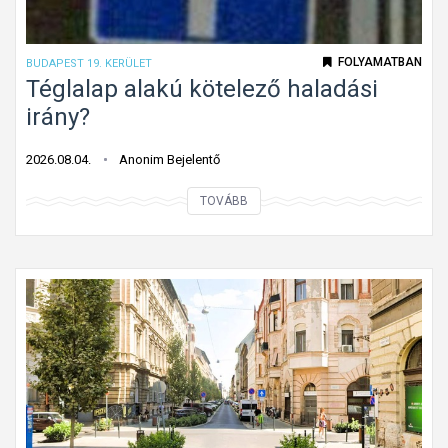
t
t
ú
FOLYAMATBAN
BUDAPEST 19. KERÜLET
t
Téglalap alakú kötelező haladási
o
irány?
n
f
2026.08.04.
Anonim Bejelentő
o
T
TOVÁBB
l
é
y
g
ó
l
m
a
u
l
n
a
k
p
a
a
t
l
á