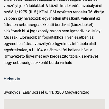
veszélyt jelző táblákkal. A közúti közlekedés szabályairól
szóló 1/1975. (II. 5.) KPM–BM együttes rendelet 76. ábrája
valóban így hivatkozik egyenetlen úttestként, valamint az
úttesten sebességcsökkentő bordákat (küszöböket)
alakítottak ki. A jogszabály sajnos nem igazodik az Útügyi
Műszaki Előírásokban foglaltakhoz. Ilyen esetben az
egyenetlen úttest veszélyére figyelmeztető tábla alatt
egyértelműen, a H-104-es ábrával fel kellene hívni a
járművezető figyelmét egy kiegészítő tábla kíséretével,
hogy sebességcsökkentő borda várható.
Helyszín
Gyöngyös, Zalár József u. 11, 3200 Magyarország