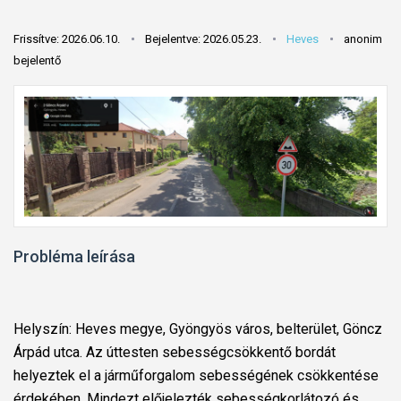
Frissítve: 2026.06.10.
Bejelentve: 2026.05.23.
Heves
anonim
bejelentő
Probléma leírása
Helyszín: Heves megye, Gyöngyös város, belterület, Göncz
Árpád utca. Az úttesten sebességcsökkentő bordát
helyeztek el a járműforgalom sebességének csökkentése
érdekében. Mindezt előjelezték sebességkorlátozó és