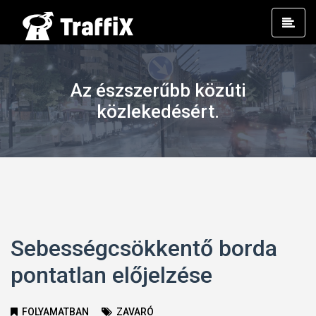
Prim
Men
Az észszerűbb közúti
közlekedésért.
Sebességcsökkentő borda
pontatlan előjelzése
FOLYAMATBAN
ZAVARÓ