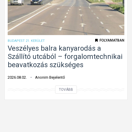
f
t
e
m
l
á
i
r
s
b
m
FOLYAMATBAN
BUDAPEST 21. KERÜLET
e
e
Veszélyes balra kanyarodás a
h
r
Szállító utcából – forgalomtechnikai
a
h
beavatkozás szükséges
j
e
t
t
2026.08.02.
Anonim Bejelentő
a
e
n
V
TOVÁBB
t
i
e
l
t
s
e
i
z
n
l
é
s
o
l
t