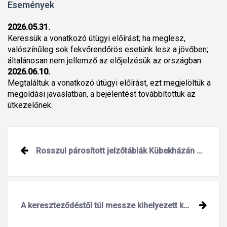
Események
2026.05.31.
Keressük a vonatkozó útügyi előírást; ha meglesz,
valószínűleg sok fekvőrendőrös esetünk lesz a jövőben;
általánosan nem jellemző az előjelzésük az országban.
2026.06.10.
Megtaláltuk a vonatkozó útügyi előírást, ezt megjelöltük a
megoldási javaslatban, a bejelentést továbbítottuk az
útkezelőnek.
Rosszul párosított jelzőtáblák Kübekházán a Fő úton
A kereszteződéstől túl messze kihelyezett kanyarodási tilalmat jelző tábla