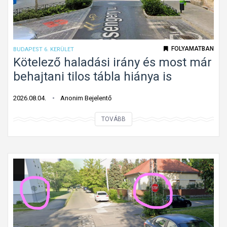
a
b
k
l
ú
a
k
FOLYAMATBAN
BUDAPEST 6. KERÜLET
G
ö
Kötelező haladási irány és most már
á
t
behajtani tilos tábla hiánya is
n
e
t
l
2026.08.04.
Anonim Bejelentő
o
e
n
K
TOVÁBB
z
ö
ő
t
h
e
a
l
l
e
a
z
d
ő
á
h