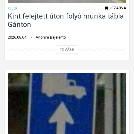
LEZÁRVA
FEJÉR
Kint felejtett úton folyó munka tábla
Gánton
2026.08.04.
Anonim Bejelentő
K
TOVÁBB
i
n
t
f
e
l
e
j
t
e