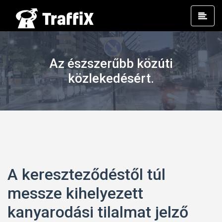
Prim
Men
Az észszerűbb közúti
közlekedésért.
A kereszteződéstől túl
messze kihelyezett
kanyarodási tilalmat jelző