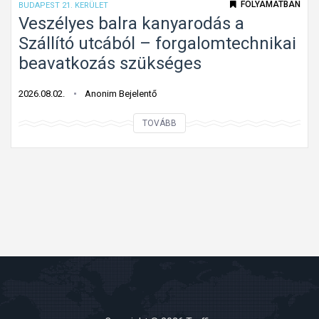
FOLYAMATBAN
BUDAPEST 21. KERÜLET
e
e
Veszélyes balra kanyarodás a
h
r
Szállító utcából – forgalomtechnikai
a
h
beavatkozás szükséges
j
e
t
t
2026.08.02.
Anonim Bejelentő
a
e
n
V
TOVÁBB
t
i
e
l
t
s
e
i
z
n
l
é
s
o
l
t
s
y
o
t
e
p
á
s
t
b
b
á
l
a
b