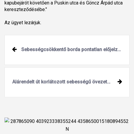
kapubejárót követően a Puskin utca és Göncz Árpád utca
kereszteződésébe."
Az ügyet lezárjuk.
Sebességcsökkentő borda pontatlan előjelzése
Alárendelt út korlátozott sebességű övezetben