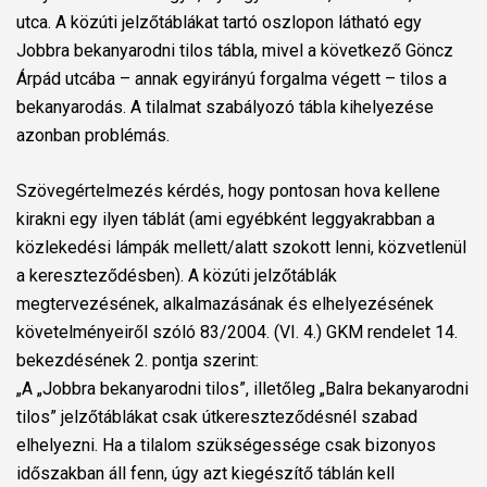
utca. A közúti jelzőtáblákat tartó oszlopon látható egy
Jobbra bekanyarodni tilos tábla, mivel a következő Göncz
Árpád utcába – annak egyirányú forgalma végett – tilos a
bekanyarodás. A tilalmat szabályozó tábla kihelyezése
azonban problémás.
Szövegértelmezés kérdés, hogy pontosan hova kellene
kirakni egy ilyen táblát (ami egyébként leggyakrabban a
közlekedési lámpák mellett/alatt szokott lenni, közvetlenül
a kereszteződésben). A közúti jelzőtáblák
megtervezésének, alkalmazásának és elhelyezésének
követelményeiről szóló 83/2004. (VI. 4.) GKM rendelet 14.
bekezdésének 2. pontja szerint:
„A „Jobbra bekanyarodni tilos”, illetőleg „Balra bekanyarodni
tilos” jelzőtáblákat csak útkereszteződésnél szabad
elhelyezni. Ha a tilalom szükségessége csak bizonyos
időszakban áll fenn, úgy azt kiegészítő táblán kell