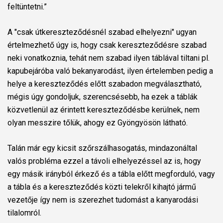
feltüntetni.”
A "csak útkereszteződésnél szabad elhelyezni" ugyan
értelmezhető úgy is, hogy csak kereszteződésre szabad
neki vonatkoznia, tehát nem szabad ilyen táblával tiltani pl.
kapubejáróba való bekanyarodást, ilyen értelemben pedig a
helye a kereszteződés előtt szabadon megválasztható,
mégis úgy gondoljuk, szerencsésebb, ha ezek a táblák
közvetlenül az érintett kereszteződésbe kerülnek, nem
olyan messzire tőlük, ahogy ez Gyöngyösön látható.
Talán már egy kicsit szőrszálhasogatás, mindazonáltal
valós probléma ezzel a távoli elhelyezéssel az is, hogy
egy másik irányból érkező és a tábla előtt megforduló, vagy
a tábla és a kereszteződés közti telekről kihajtó jármű
vezetője így nem is szerezhet tudomást a kanyarodási
tilalomról.