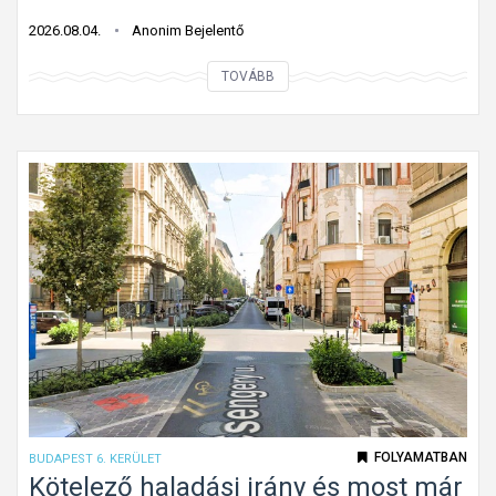
n
f
2026.08.04.
Anonim Bejelentő
o
T
TOVÁBB
l
é
y
g
ó
l
m
a
u
l
n
a
k
p
a
a
t
l
á
a
b
k
l
ú
a
k
FOLYAMATBAN
BUDAPEST 6. KERÜLET
G
ö
Kötelező haladási irány és most már
á