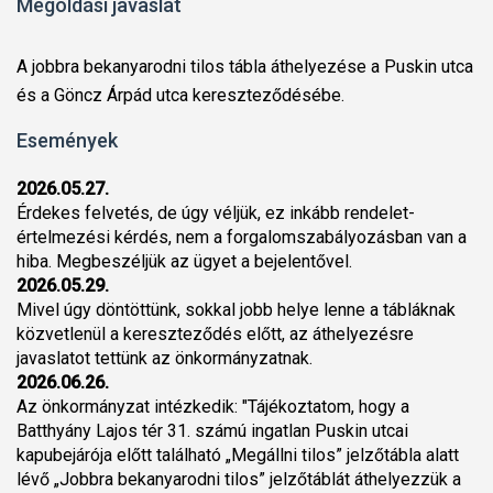
Megoldási javaslat
A jobbra bekanyarodni tilos tábla áthelyezése a Puskin utca
és a Göncz Árpád utca kereszteződésébe.
Események
2026.05.27.
Érdekes felvetés, de úgy véljük, ez inkább rendelet-
értelmezési kérdés, nem a forgalomszabályozásban van a
hiba. Megbeszéljük az ügyet a bejelentővel.
2026.05.29.
Mivel úgy döntöttünk, sokkal jobb helye lenne a tábláknak
közvetlenül a kereszteződés előtt, az áthelyezésre
javaslatot tettünk az önkormányzatnak.
2026.06.26.
Az önkormányzat intézkedik: "Tájékoztatom, hogy a
Batthyány Lajos tér 31. számú ingatlan Puskin utcai
kapubejárója előtt található „Megállni tilos” jelzőtábla alatt
lévő „Jobbra bekanyarodni tilos” jelzőtáblát áthelyezzük a