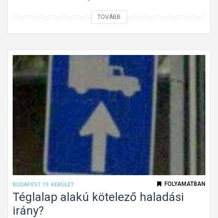
K
TOVÁBB
i
n
t
f
e
l
e
j
t
e
t
t
ú
FOLYAMATBAN
BUDAPEST 19. KERÜLET
t
Téglalap alakú kötelező haladási
o
irány?