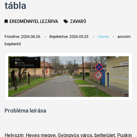
tábla
EREDMÉNNYEL LEZÁRVA
ZAVARÓ
Frissítve: 2026.06.26.
Bejelentve: 2026.05.23.
Heves
anonim
bejelentő
Probléma leírása
Helyszín: Heves megye, Gyöngyös város, belterület, Puskin