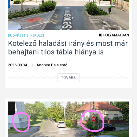
l
á
a
b
k
l
ú
a
k
FOLYAMATBAN
BUDAPEST 6. KERÜLET
G
ö
Kötelező haladási irány és most már
á
t
behajtani tilos tábla hiánya is
n
e
t
l
2026.08.04.
Anonim Bejelentő
o
e
n
K
TOVÁBB
z
ö
ő
t
h
e
a
l
l
e
a
z
d
ő
á