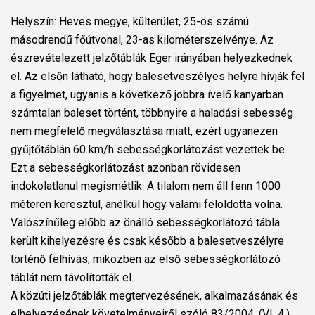
Helyszín: Heves megye, külterület, 25-ös számú
másodrendű főútvonal, 23-as kilométerszelvénye. Az
észrevételezett jelzőtáblák Eger irányában helyezkednek
el. Az elsőn látható, hogy balesetveszélyes helyre hívják fel
a figyelmet, ugyanis a következő jobbra ívelő kanyarban
számtalan baleset történt, többnyire a haladási sebesség
nem megfelelő megválasztása miatt, ezért ugyanezen
gyűjtőtáblán 60 km/h sebességkorlátozást vezettek be.
Ezt a sebességkorlátozást azonban rövidesen
indokolatlanul megismétlik. A tilalom nem áll fenn 1000
méteren keresztül, anélkül hogy valami feloldotta volna.
Valószínűleg előbb az önálló sebességkorlátozó tábla
került kihelyezésre és csak később a balesetveszélyre
történő felhívás, miközben az első sebességkorlátozó
táblát nem távolították el.
A közúti jelzőtáblák megtervezésének, alkalmazásának és
elhelyezésének követelményeiről szóló 83/2004. (VI. 4.)