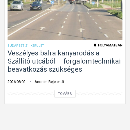
s
f
t
e
m
l
á
i
r
s
b
m
FOLYAMATBAN
BUDAPEST 21. KERÜLET
e
e
Veszélyes balra kanyarodás a
h
r
Szállító utcából – forgalomtechnikai
a
h
beavatkozás szükséges
j
e
t
t
2026.08.02.
Anonim Bejelentő
a
e
n
V
TOVÁBB
t
i
e
l
t
s
e
i
z
n
l
é
s