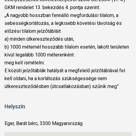
GKM rendelet 13. bekezdés 4. pontja szerint:
„A nagyobb hosszban fennálló megfordulási tilalom, a
sebességkorlátozás, a legkisebb követési távolság és
előzési tilalom jelzőtábláit
a) minden útkereszteződés után,
b) 1000 méternél hosszabb tilalom esetén, lakott területen
kívül legalább 1000 méterenként
meg kell ismételni.
E közúti jelzőtáblák hatályát a megfelelő jelzőtáblával fel
kell oldani, ha a korlátozás szükségessége nem
útkereszteződésben (útcsatlakozásban) szűnik meg”
Helyszín
Eger, Barát bérc, 3300 Magyarország