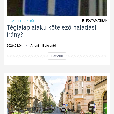
t
t
ú
FOLYAMATBAN
BUDAPEST 19. KERÜLET
t
Téglalap alakú kötelező haladási
o
irány?
n
f
2026.08.04.
Anonim Bejelentő
o
T
TOVÁBB
l
é
y
g
ó
l
m
a
u
l
n
a
k
p
a
a
t