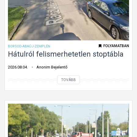
h
s
a
i
l
i
a
r
d
á
á
FOLYAMATBAN
BORSOD-ABAÚJ-ZEMPLÉN
n
s
Hátulról felismerhetetlen stoptábla
y
i
?
i
2026.08.04.
Anonim Bejelentő
r
H
TOVÁBB
á
á
n
t
y
u
é
l
s
r
m
ó
o
l