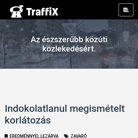
Prim
Men
Az észszerűbb közúti
közlekedésért.
Indokolatlanul megismételt
korlátozás
EREDMÉNNYEL LEZÁRVA
ZAVARÓ