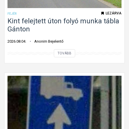
LEZÁRVA
FEJÉR
Kint felejtett úton folyó munka tábla
Gánton
2026.08.04.
Anonim Bejelentő
K
TOVÁBB
i
n
t
f
e
l
e
j
t
e