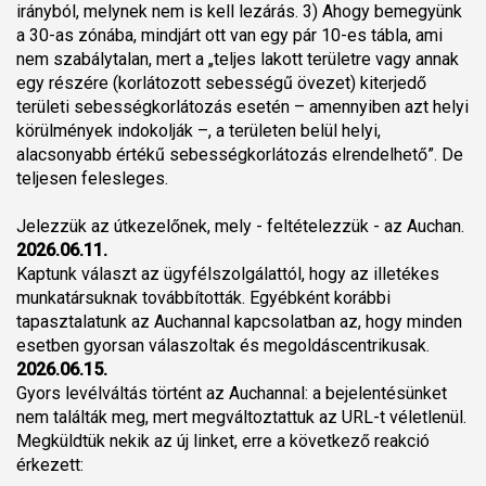
irányból, melynek nem is kell lezárás. 3) Ahogy bemegyünk
a 30-as zónába, mindjárt ott van egy pár 10-es tábla, ami
nem szabálytalan, mert a „teljes lakott területre vagy annak
egy részére (korlátozott sebességű övezet) kiterjedő
területi sebességkorlátozás esetén – amennyiben azt helyi
körülmények indokolják –, a területen belül helyi,
alacsonyabb értékű sebességkorlátozás elrendelhető”. De
teljesen felesleges.
Jelezzük az útkezelőnek, mely - feltételezzük - az Auchan.
2026.06.11.
Kaptunk választ az ügyfélszolgálattól, hogy az illetékes
munkatársuknak továbbították. Egyébként korábbi
tapasztalatunk az Auchannal kapcsolatban az, hogy minden
esetben gyorsan válaszoltak és megoldáscentrikusak.
2026.06.15.
Gyors levélváltás történt az Auchannal: a bejelentésünket
nem találták meg, mert megváltoztattuk az URL-t véletlenül.
Megküldtük nekik az új linket, erre a következő reakció
érkezett: