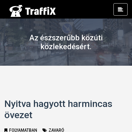
Prim
Men
Az észszerűbb közúti
közlekedésért.
Nyitva hagyott harmincas
övezet
FOLYAMATBAN
ZAVARÓ