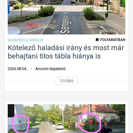
t
l
á
a
b
k
l
ú
a
k
FOLYAMATBAN
BUDAPEST 6. KERÜLET
G
ö
Kötelező haladási irány és most már
á
t
behajtani tilos tábla hiánya is
n
e
t
l
2026.08.04.
Anonim Bejelentő
o
e
n
K
TOVÁBB
z
ö
ő
t
h
e
a
l
l
e
a
z
d