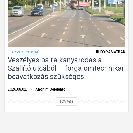
l
s
f
t
e
m
l
á
i
r
s
b
m
FOLYAMATBAN
BUDAPEST 21. KERÜLET
e
e
Veszélyes balra kanyarodás a
h
r
Szállító utcából – forgalomtechnikai
a
h
beavatkozás szükséges
j
e
t
t
2026.08.02.
Anonim Bejelentő
a
e
n
V
TOVÁBB
t
i
e
l
t
s
e
i
z
n
l
é