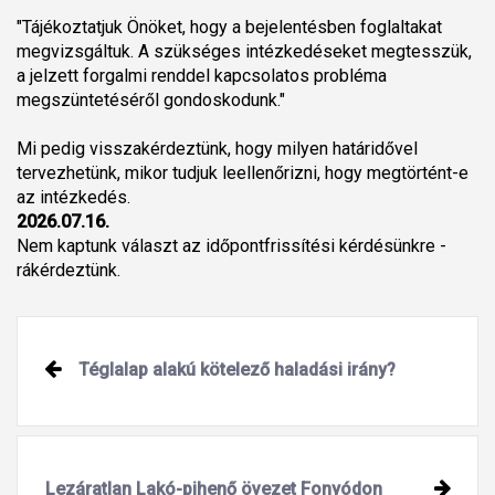
"Tájékoztatjuk Önöket, hogy a bejelentésben foglaltakat
megvizsgáltuk. A szükséges intézkedéseket megtesszük,
a jelzett forgalmi renddel kapcsolatos probléma
megszüntetéséről gondoskodunk."
Mi pedig visszakérdeztünk, hogy milyen határidővel
tervezhetünk, mikor tudjuk leellenőrizni, hogy megtörtént-e
az intézkedés.
2026.07.16.
Nem kaptunk választ az időpontfrissítési kérdésünkre -
rákérdeztünk.
Téglalap alakú kötelező haladási irány?
Lezáratlan Lakó-pihenő övezet Fonyódon