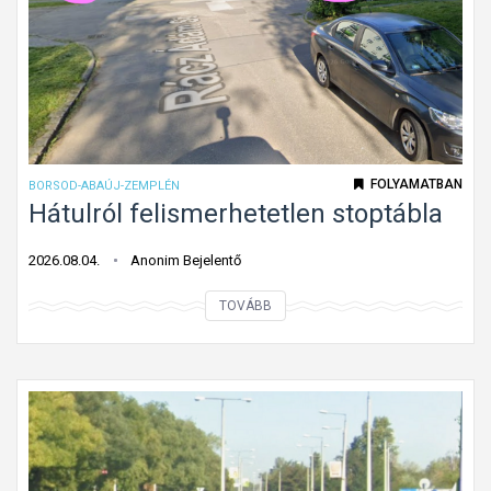
ő
á
h
s
a
i
l
i
a
r
d
á
á
FOLYAMATBAN
BORSOD-ABAÚJ-ZEMPLÉN
n
s
Hátulról felismerhetetlen stoptábla
y
i
?
i
2026.08.04.
Anonim Bejelentő
r
H
TOVÁBB
á
á
n
t
y
u
é
l
s
r
m
ó
o