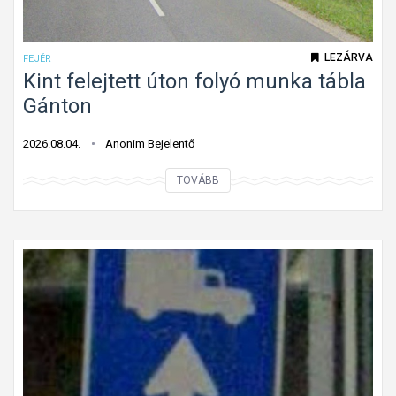
LEZÁRVA
FEJÉR
Kint felejtett úton folyó munka tábla
Gánton
2026.08.04.
Anonim Bejelentő
K
TOVÁBB
i
n
t
f
e
l
e
j
t