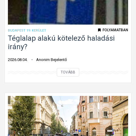
e
t
t
ú
FOLYAMATBAN
BUDAPEST 19. KERÜLET
t
Téglalap alakú kötelező haladási
o
irány?
n
f
2026.08.04.
Anonim Bejelentő
o
T
TOVÁBB
l
é
y
g
ó
l
m
a
u
l
n
a
k
p
a
a