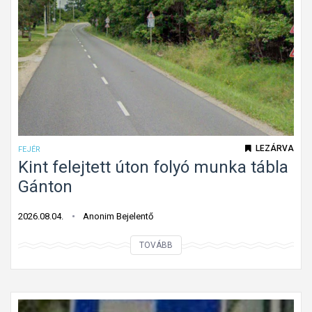
LEZÁRVA
FEJÉR
Kint felejtett úton folyó munka tábla
Gánton
2026.08.04.
Anonim Bejelentő
K
TOVÁBB
i
n
t