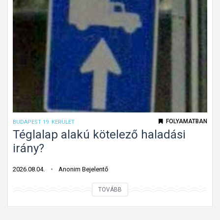
f
e
l
e
j
t
e
t
t
ú
FOLYAMATBAN
BUDAPEST 19. KERÜLET
t
Téglalap alakú kötelező haladási
o
irány?
n
f
2026.08.04.
Anonim Bejelentő
o
T
TOVÁBB
l
é
y
g