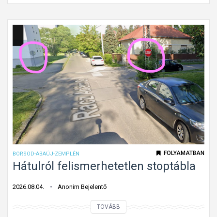
ő
t
h
e
a
l
l
e
a
z
d
ő
á
h
s
a
i
l
i
a
r
d
á
á
FOLYAMATBAN
BORSOD-ABAÚJ-ZEMPLÉN
n
s
Hátulról felismerhetetlen stoptábla
y
i
?
i
2026.08.04.
Anonim Bejelentő
r
H
TOVÁBB
á