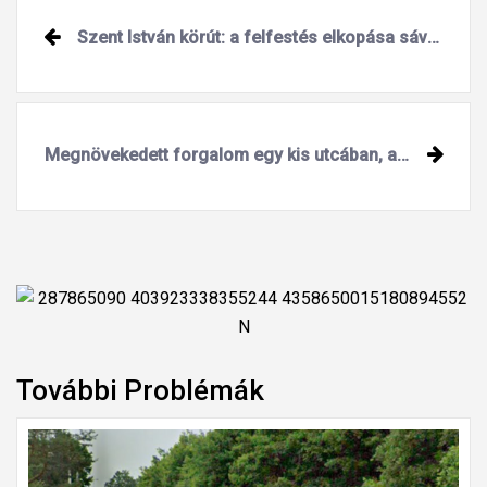
Szent István körút: a felfestés elkopása sáveltolásnál nagyon veszélyes
Megnövekedett forgalom egy kis utcában, ahol sok az öreg ház
További Problémák