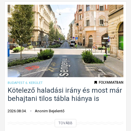
ó
l
m
a
u
l
n
a
k
p
a
a
t
l
á
a
b
k
l
ú
a
k
FOLYAMATBAN
BUDAPEST 6. KERÜLET
G
ö
Kötelező haladási irány és most már
á
t
behajtani tilos tábla hiánya is
n
e
t
l
2026.08.04.
Anonim Bejelentő
o
e
n
K
TOVÁBB
z
ö