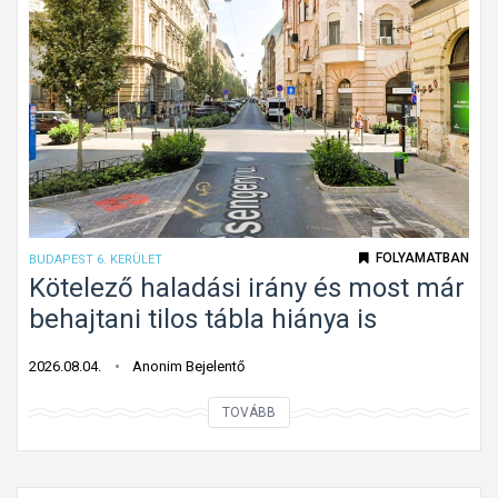
u
l
n
a
k
p
a
a
t
l
á
a
b
k
l
ú
a
k
FOLYAMATBAN
BUDAPEST 6. KERÜLET
G
ö
Kötelező haladási irány és most már
á
t
behajtani tilos tábla hiánya is
n
e
t
l
2026.08.04.
Anonim Bejelentő
o
e
n
K
TOVÁBB
z
ö
ő
t
h
e