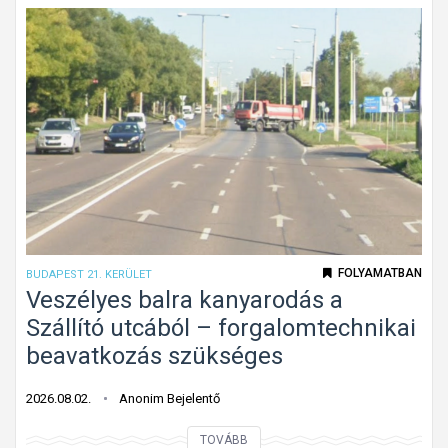
u
é
l
s
r
m
ó
o
l
s
f
t
e
m
l
á
i
r
s
b
m
FOLYAMATBAN
BUDAPEST 21. KERÜLET
e
e
Veszélyes balra kanyarodás a
h
r
Szállító utcából – forgalomtechnikai
a
h
beavatkozás szükséges
j
e
t
t
2026.08.02.
Anonim Bejelentő
a
e
n
V
TOVÁBB