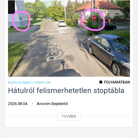
a
l
l
e
a
z
d
ő
á
h
s
a
i
l
i
a
r
d
á
á
FOLYAMATBAN
BORSOD-ABAÚJ-ZEMPLÉN
n
s
Hátulról felismerhetetlen stoptábla
y
i
?
i
2026.08.04.
Anonim Bejelentő
r
H
TOVÁBB
á
á
n
t
y