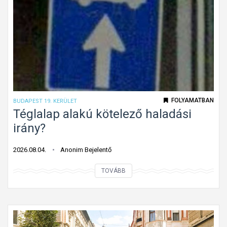
l
e
j
t
e
t
t
ú
FOLYAMATBAN
BUDAPEST 19. KERÜLET
t
Téglalap alakú kötelező haladási
o
irány?
n
f
2026.08.04.
Anonim Bejelentő
o
T
TOVÁBB
l
é
y
g
ó
l
m
a