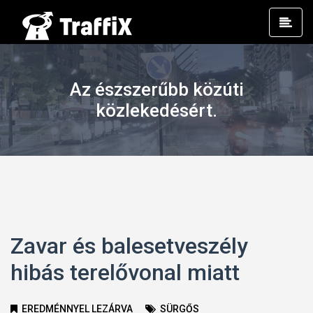
Prim
Men
Az észszerűbb közúti
közlekedésért.
Zavar és balesetveszély
hibás terelővonal miatt
EREDMÉNNYEL LEZÁRVA
SÜRGŐS