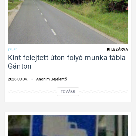
LEZÁRVA
FEJÉR
Kint felejtett úton folyó munka tábla
Gánton
2026.08.04.
Anonim Bejelentő
K
TOVÁBB
i
n
t
f
e