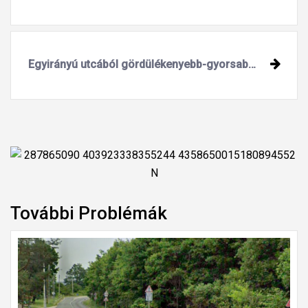
Egyirányú utcából gördülékenyebb-gyorsabb kihajtás
További Problémák