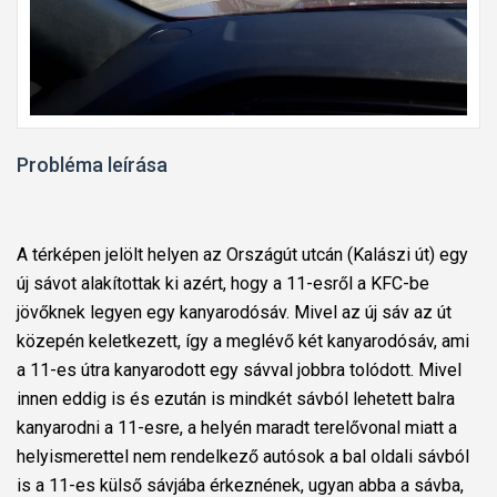
Probléma leírása
A térképen jelölt helyen az Országút utcán (Kalászi út) egy
új sávot alakítottak ki azért, hogy a 11-esről a KFC-be
jövőknek legyen egy kanyarodósáv. Mivel az új sáv az út
közepén keletkezett, így a meglévő két kanyarodósáv, ami
a 11-es útra kanyarodott egy sávval jobbra tolódott. Mivel
innen eddig is és ezután is mindkét sávból lehetett balra
kanyarodni a 11-esre, a helyén maradt terelővonal miatt a
helyismerettel nem rendelkező autósok a bal oldali sávból
is a 11-es külső sávjába érkeznének, ugyan abba a sávba,