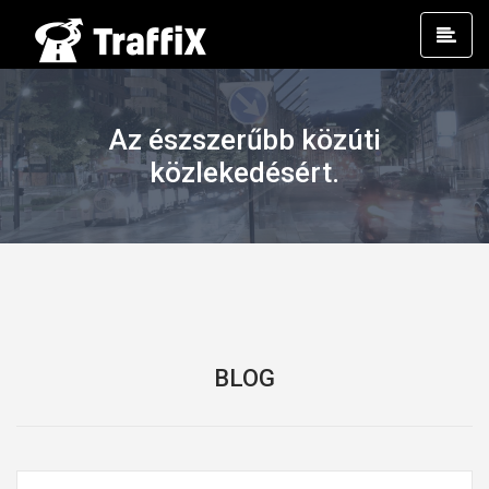
Prim
Men
Az észszerűbb közúti
közlekedésért.
BLOG