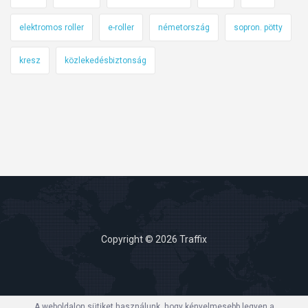
elektromos roller
e-roller
németország
sopron. pötty
kresz
közlekedésbiztonság
Copyright © 2026 Traffix
A weboldalon sütiket használunk, hogy kényelmesebb legyen a