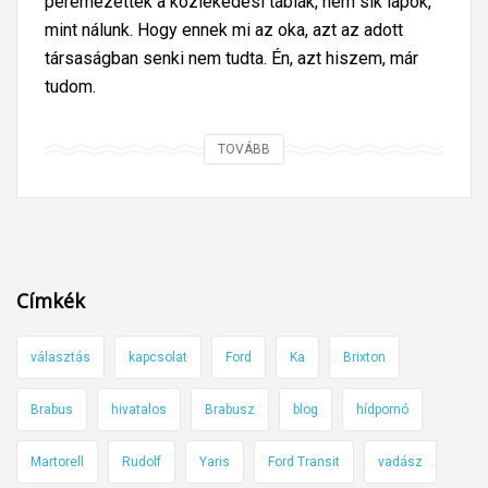
peremezettek a közlekedési táblák, nem sík lapok,
mint nálunk. Hogy ennek mi az oka, azt az adott
társaságban senki nem tudta. Én, azt hiszem, már
tudom.
R
TOVÁBB
á
j
ö
t
t
Címkék
ü
n
választás
kapcsolat
Ford
Ka
Brixton
k
,
Brabus
hivatalos
Brabusz
blog
hídpornó
m
i
Martorell
Rudolf
Yaris
Ford Transit
vadász
é