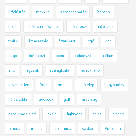
útfelújítás
maxxus
sebességhatár
útépítés
lakat
elektromos kamion
alkatrész
művészet
traffix
érdekesség
fizetőkapu
logó
vicc
dugó
törésteszt
poén
dohányzás az autóban
alto
légzsák
szalagkorlát
suzuki alto
figyelmetlen
Baja
smart
lakótelep
hagyomány
40-es tábla
facebook
golf
fáradtság
napelemes autó
iskola
lightyear
sainz
alonso
omoda
madrid
elon musk
Babboe
Autobahn