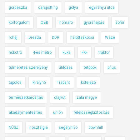
r
gördeszka
carspotting
gólya
egyirányú utca
t
körforgalom
OBB
hómaró
gyorshajtás
sofőr
m
á
röhej
Drezda
DDR
halottaskocsi
Waze
s
m
hókotró
4-es metró
kuka
FKF
traktor
i
l
túlméretes szerelvény
üldözés
tetőbox
prius
y
e
tapolca
királynő
Trabant
kötelező
n
e
természetkárosítás
olajkút
zala megye
k
akadálymentesítés
union
felelősségbiztosítás
a
z
NÚSZ
nosztalgia
segélyhívó
downhill
o
s