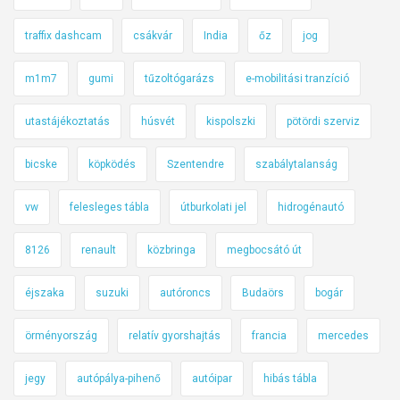
traffix dashcam
csákvár
India
őz
jog
m1m7
gumi
tűzoltógarázs
e-mobilitási tranzíció
utastájékoztatás
húsvét
kispolszki
pötördi szerviz
bicske
köpködés
Szentendre
szabálytalanság
vw
felesleges tábla
útburkolati jel
hidrogénautó
8126
renault
közbringa
megbocsátó út
éjszaka
suzuki
autóroncs
Budaörs
bogár
örményország
relatív gyorshajtás
francia
mercedes
jegy
autópálya-pihenő
autóipar
hibás tábla