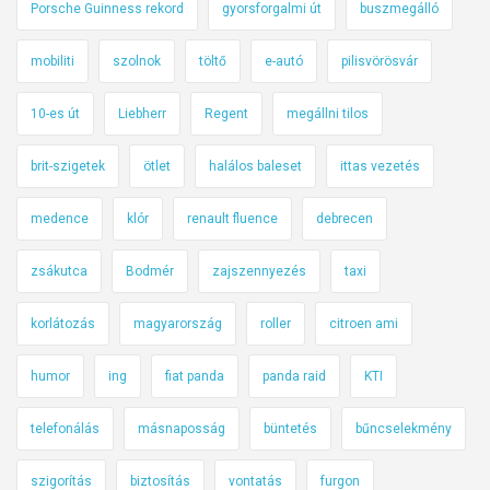
Porsche Guinness rekord
gyorsforgalmi út
buszmegálló
mobiliti
szolnok
töltő
e-autó
pilisvörösvár
10-es út
Liebherr
Regent
megállni tilos
brit-szigetek
ötlet
halálos baleset
ittas vezetés
medence
klór
renault fluence
debrecen
zsákutca
Bodmér
zajszennyezés
taxi
korlátozás
magyarország
roller
citroen ami
humor
ing
fiat panda
panda raid
KTI
telefonálás
másnaposság
büntetés
bűncselekmény
szigorítás
biztosítás
vontatás
furgon