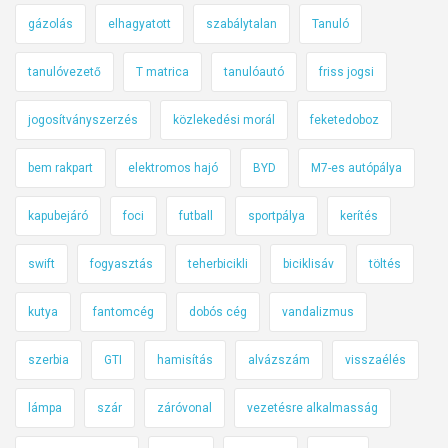
gázolás
elhagyatott
szabálytalan
Tanuló
tanulóvezető
T matrica
tanulóautó
friss jogsi
jogosítványszerzés
közlekedési morál
feketedoboz
bem rakpart
elektromos hajó
BYD
M7-es autópálya
kapubejáró
foci
futball
sportpálya
kerítés
swift
fogyasztás
teherbicikli
biciklisáv
töltés
kutya
fantomcég
dobós cég
vandalizmus
szerbia
GTI
hamisítás
alvázszám
visszaélés
lámpa
szár
záróvonal
vezetésre alkalmasság