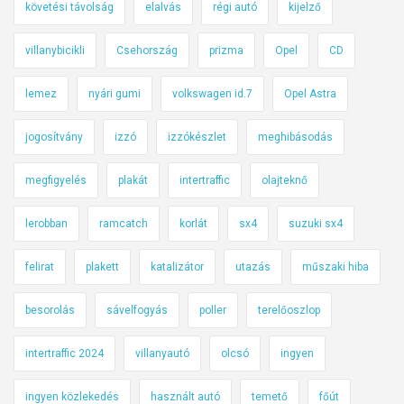
követési távolság
elalvás
régi autó
kijelző
villanybicikli
Csehország
prizma
Opel
CD
lemez
nyári gumi
volkswagen id.7
Opel Astra
jogosítvány
izzó
izzókészlet
meghibásodás
megfigyelés
plakát
intertraffic
olajteknő
lerobban
ramcatch
korlát
sx4
suzuki sx4
felirat
plakett
katalizátor
utazás
műszaki hiba
besorolás
sávelfogyás
poller
terelőoszlop
intertraffic 2024
villanyautó
olcsó
ingyen
ingyen közlekedés
használt autó
temető
főút