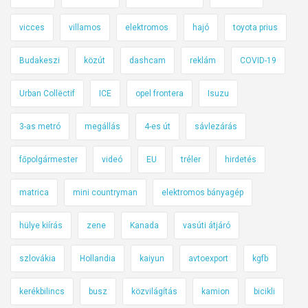
m
a
vicces
villamos
elektromos
hajó
toyota prius
g
Budakeszi
közút
dashcam
reklám
COVID-19
y
a
Urban Collëctif
ICE
opel frontera
Isuzu
r
o
3-as metró
megállás
4-es út
sávlezárás
k
főpolgármester
videó
EU
tréler
hirdetés
matrica
mini countryman
elektromos bányagép
hülye kiírás
zene
Kanada
vasúti átjáró
szlovákia
Hollandia
kaiyun
avtoexport
kgfb
kerékbilincs
busz
közvilágítás
kamion
bicikli