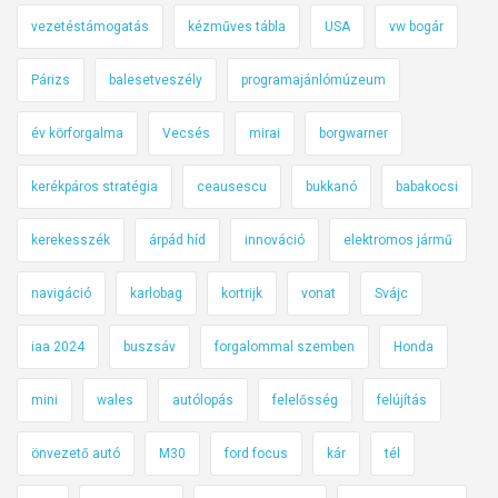
vezetéstámogatás
kézműves tábla
USA
vw bogár
Párizs
balesetveszély
programajánlómúzeum
év körforgalma
Vecsés
mirai
borgwarner
kerékpáros stratégia
ceausescu
bukkanó
babakocsi
kerekesszék
árpád híd
innováció
elektromos jármű
navigáció
karlobag
kortrijk
vonat
Svájc
iaa 2024
buszsáv
forgalommal szemben
Honda
mini
wales
autólopás
felelősség
felújítás
önvezető autó
M30
ford focus
kár
tél