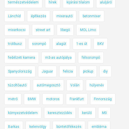
természetvédelem
hírek
kijárási tilalom
aluljáró
z
t
Lánchíd
építkezés
mixerautó
betonmixer
r
á
mixerkocsi
street art
libegő
MOL Limo
k
t
trolibusz
sorompó
alagút
1-es út
BKV
á
b
fedélzeti kamera
m3-as autópálya
félsorompó
l
Spanyolország
Jaguar
felicia
pickup
diy
á
k
tűzoltóautó
autómegosztó
Volán
hülyenév
,
m
metró
BMW
motoros
Frankfurt
Finnország
i
n
környezetvédelem
kereszteződés
kerülő
M0
t
a
Barkas
kelenvölgy
büntetőfékezés
embléma