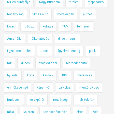
M1-es autópálya
Nagy-Britannia
terelés
mopedautó
féktávolság
filmes autó
volkswagen
előzés
lovas
id buzz
kutatás
TÜV
felmérés
Ausztrália
túlkorlátozás
drive-through
figyelemelterelés
Dacia
figyelmetlenség
patika
tűz
kilincs
gyógyszertár
Mercedes Vito
hyundai
kona
kérdőív
BKK
gyerekülés
érintőképernyő
képernyő
parkolás
mentőfolyosó
Budapest
kerékpárút
rendőrség
mobiltelefon
tábla
Balaton
közlekedési tábla
elroq
zöld