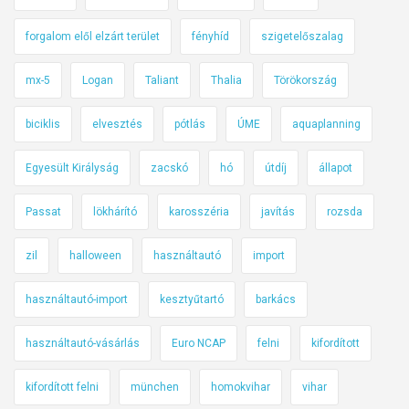
forgalom elől elzárt terület
fényhíd
szigetelőszalag
mx-5
Logan
Taliant
Thalia
Törökország
biciklis
elvesztés
pótlás
ÚME
aquaplanning
Egyesült Királyság
zacskó
hó
útdíj
állapot
Passat
lökhárító
karosszéria
javítás
rozsda
zil
halloween
használtautó
import
használtautó-import
kesztyűtartó
barkács
használtautó-vásárlás
Euro NCAP
felni
kifordított
kifordított felni
münchen
homokvihar
vihar