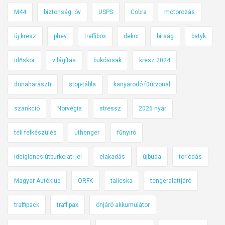
M44
biztonsági öv
USPS
Cobra
motorozás
új kresz
phev
traffibox
dekor
bírság
batyk
időskor
világítás
bukósisak
kresz 2024
dunaharaszti
stop-tábla
kanyarodó fűútvonal
szankció
Norvégia
stressz
2026 nyár
téli felkészülés
úthenger
fűnyíró
ideiglenes útburkolati jel
elakadás
újbuda
torlódás
Magyar Autóklub
ORFK
talicska
tengeralattjáró
traffipack
traffipax
önjáró akkumulátor