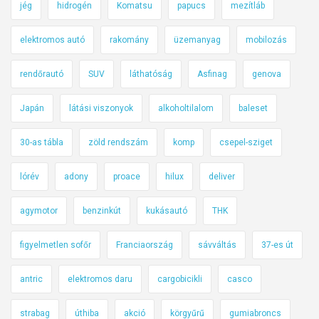
jég
hidrogén
Komatsu
papucs
mezítláb
elektromos autó
rakomány
üzemanyag
mobilozás
rendőrautó
SUV
láthatóság
Asfinag
genova
Japán
látási viszonyok
alkoholtilalom
baleset
30-as tábla
zöld rendszám
komp
csepel-sziget
lórév
adony
proace
hilux
deliver
agymotor
benzinkút
kukásautó
THK
figyelmetlen sofőr
Franciaország
sávváltás
37-es út
antric
elektromos daru
cargobicikli
casco
strabag
úthiba
akció
körgyűrű
gumiabroncs