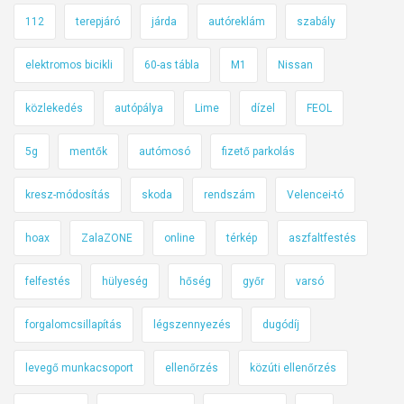
112
terepjáró
járda
autóreklám
szabály
elektromos bicikli
60-as tábla
M1
Nissan
közlekedés
autópálya
Lime
dízel
FEOL
5g
mentők
autómosó
fizető parkolás
kresz-módosítás
skoda
rendszám
Velencei-tó
hoax
ZalaZONE
online
térkép
aszfaltfestés
felfestés
hülyeség
hőség
győr
varsó
forgalomcsillapítás
légszennyezés
dugódíj
levegő munkacsoport
ellenőrzés
közúti ellenőrzés