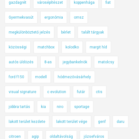
gazdagrét
városépítészet
koppenhága
fiat
Gyermekvasút
ergonómia
omsz
megkülönböztető jelzés
bérlet
talált tárgyak
közösségi
matchbox
kolodko
margit híd
autós üldözés
8-as
jegybankelnök
matolcsy
ford f150
modell
hódmezővásárhely
visual signature
c evolution
futár
ctis
jobbra tartás
kia
niro
sportage
lakott terület kezdete
lakott terület vége
genf
daru
citroen
agip
oldaltávolság
józsefváros