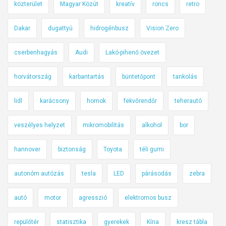
közterület
Magyar Közút
kreatív
roncs
retro
Dakar
dugattyú
hidrogénbusz
Vision Zero
cserbenhagyás
Audi
Lakó-pihenő övezet
horvátország
karbantartás
büntetőpont
tankolás
lidl
karácsony
homok
fekvőrendőr
teherautó
veszélyes helyzet
mikromobilitás
alkohol
bor
hannover
biztonság
Toyota
téli gumi
autonóm autózás
tesla
LED
párásodás
zebra
autó
motor
agresszió
elektromos busz
repülőtér
statisztika
gyerekek
Kína
kresz tábla