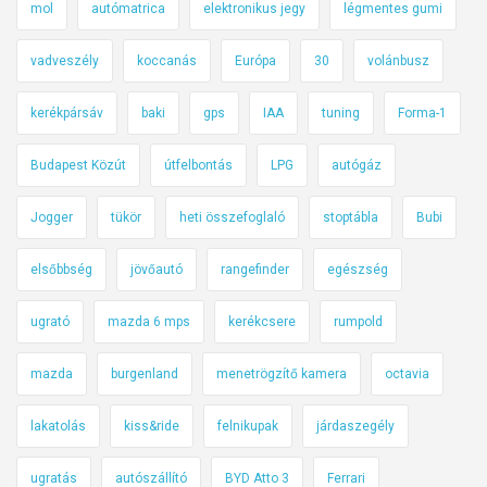
mol
autómatrica
elektronikus jegy
légmentes gumi
vadveszély
koccanás
Európa
30
volánbusz
kerékpársáv
baki
gps
IAA
tuning
Forma-1
Budapest Közút
útfelbontás
LPG
autógáz
Jogger
tükör
heti összefoglaló
stoptábla
Bubi
elsőbbség
jövőautó
rangefinder
egészség
ugrató
mazda 6 mps
kerékcsere
rumpold
mazda
burgenland
menetrögzítő kamera
octavia
lakatolás
kiss&ride
felnikupak
járdaszegély
ugratás
autószállító
BYD Atto 3
Ferrari