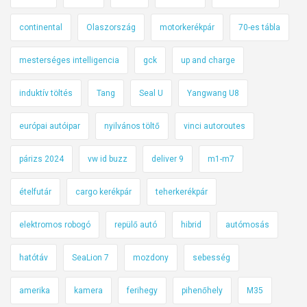
continental
Olaszország
motorkerékpár
70-es tábla
mesterséges intelligencia
gck
up and charge
induktív töltés
Tang
Seal U
Yangwang U8
európai autóipar
nyilvános töltő
vinci autoroutes
párizs 2024
vw id buzz
deliver 9
m1-m7
ételfutár
cargo kerékpár
teherkerékpár
elektromos robogó
repülő autó
hibrid
autómosás
hatótáv
SeaLion 7
mozdony
sebesség
amerika
kamera
ferihegy
pihenőhely
M35