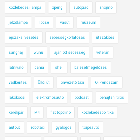
közlekedési lámpa
xpeng
autópiac
znojmo
jelzőlámpa
lipcse
vasút
múzeum
éjszakai vezetés
sebességkorlátozás
útszűkítés
sanghaj
wuhu
ajánlott sebesség
veterán
látnivaló
dánia
shell
balesetmegelőzés
vadkerítés
Üllői út
önvezető taxi
OT-rendszám
lakókocsi
elektromosautó
podcast
behajtani tilos
kerékpár
M4
fiat topolino
közlekedéspolitika
autóút
robotaxi
gyalogos
törpeautó