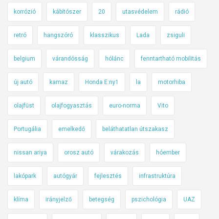
korrózió
kábítószer
20
utasvédelem
rádió
retró
hangszóró
klasszikus
Lada
zsiguli
belgium
várandósság
hólánc
fenntartható mobilitás
új autó
kamaz
Honda E:ny1
la
motorhiba
olajfüst
olajfogyasztás
euro-norma
Vito
Portugália
emelkedő
beláthatatlan útszakasz
nissan ariya
orosz autó
várakozás
hóember
lakópark
autógyár
fejlesztés
infrastruktúra
klíma
irányjelző
betegség
pszichológia
UAZ