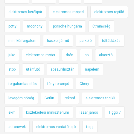
elektromos kerékpár
elektromos moped
elektromos repülő
pötty
mooncity
porsche hungária
útminőség
mini körforgalom
haszonjármű
parkoló
túltáblázás
juke
elektromos motor
drón
lpö
akasztó
stop
utánfutó
abszurdisztán
napelem
forgalomlassítás
fénysorompó
Chery
levegőminőség
Berlin
rekord
elektromos tricikli
ékm
közlekedési minisztérium
lázár jános
Tiggo 7
autónevek
elektromos vontatóhajó
togg