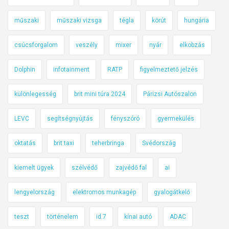
műszaki
műszaki vizsga
tégla
körút
hungária
csúcsforgalom
veszély
mixer
nyár
elkobzás
Dolphin
infotainment
RATP
figyelmeztető jelzés
különlegesség
brit mini túra 2024
Párizsi Autószalon
LEVC
segítségnyújtás
fényszóró
gyermekülés
oktatás
brit taxi
teherbringa
Svédország
kiemelt ügyek
szélvédő
zajvédő fal
ai
lengyelország
elektromos munkagép
gyalogátkelő
teszt
történelem
id.7
kínai autó
ADAC