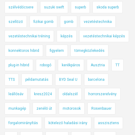
szélvédőcsere
suzuki swift
superb
skoda superb
szellőző
fizikai gomb
gomb
vezetéstechnika
vezetéstechnikai tréning
képzés
vezetéstechnikai képzés
konnektoros hibrid
figyelem
tömegközlekedés
plug-in hibrid
robogó
kerékpáros
Ausztria
TT
TTS
példamutatás
BYD Seal U
barcelona
leállósáv
kresz2024
oldalszél
horrorszerelvény
munkagép
zenélő út
motorosok
Rosenbauer
forgalomirányítás
kötelező haladási irány
asszisztens