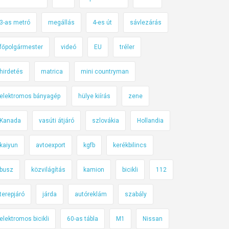
3-as metró
megállás
4-es út
sávlezárás
főpolgármester
videó
EU
tréler
hirdetés
matrica
mini countryman
elektromos bányagép
hülye kiírás
zene
Kanada
vasúti átjáró
szlovákia
Hollandia
kaiyun
avtoexport
kgfb
kerékbilincs
busz
közvilágítás
kamion
bicikli
112
terepjáró
járda
autóreklám
szabály
elektromos bicikli
60-as tábla
M1
Nissan