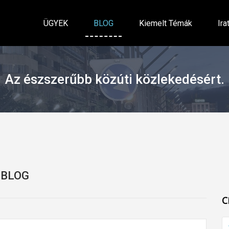
ÜGYEK
BLOG
Kiemelt Témák
Ira
Az észszerűbb közúti közlekedésért.
BLOG
C