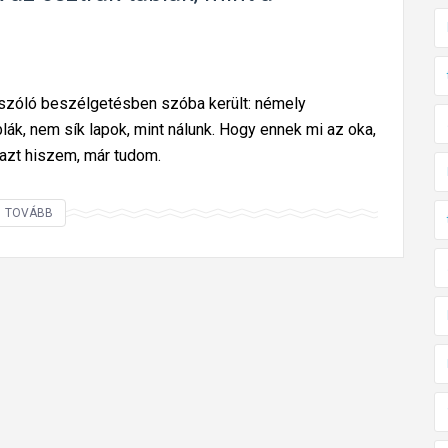
 szóló beszélgetésben szóba került: némely
k, nem sík lapok, mint nálunk. Hogy ennek mi az oka,
 azt hiszem, már tudom.
R
TOVÁBB
á
j
ö
t
t
ü
n
k
,