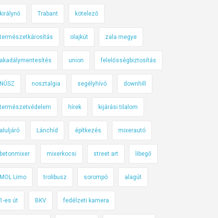
királynő
Trabant
kötelező
természetkárosítás
olajkút
zala megye
akadálymentesítés
union
felelősségbiztosítás
NÚSZ
nosztalgia
segélyhívó
downhill
természetvédelem
hírek
kijárási tilalom
aluljáró
Lánchíd
építkezés
mixerautó
betonmixer
mixerkocsi
street art
libegő
MOL Limo
trolibusz
sorompó
alagút
1-es út
BKV
fedélzeti kamera