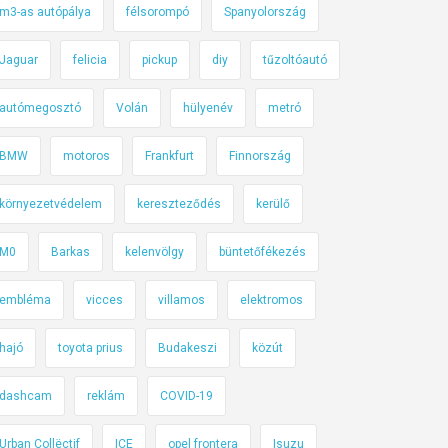
m3-as autópálya
félsorompó
Spanyolország
Jaguar
felicia
pickup
diy
tűzoltóautó
autómegosztó
Volán
hülyenév
metró
BMW
motoros
Frankfurt
Finnország
környezetvédelem
kereszteződés
kerülő
M0
Barkas
kelenvölgy
büntetőfékezés
embléma
vicces
villamos
elektromos
hajó
toyota prius
Budakeszi
közút
dashcam
reklám
COVID-19
Urban Collëctif
ICE
opel frontera
Isuzu