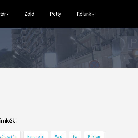
ttár
Zöld
Pötty
Rólunk
ímkék
választás
kapcsolat
Ford
Ka
Brixton