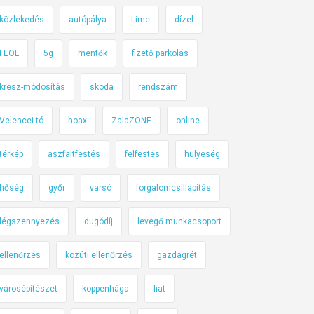
közlekedés
autópálya
Lime
dízel
FEOL
5g
mentők
fizető parkolás
kresz-módosítás
skoda
rendszám
Velencei-tó
hoax
ZalaZONE
online
térkép
aszfaltfestés
felfestés
hülyeség
hőség
győr
varsó
forgalomcsillapítás
légszennyezés
dugódíj
levegő munkacsoport
ellenőrzés
közúti ellenőrzés
gazdagrét
városépítészet
koppenhága
fiat