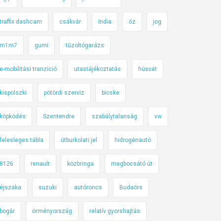
traffix dashcam
csákvár
India
őz
jog
m1m7
gumi
tűzoltógarázs
e-mobilitási tranzíció
utastájékoztatás
húsvét
kispolszki
pötördi szerviz
bicske
köpködés
Szentendre
szabálytalanság
vw
felesleges tábla
útburkolati jel
hidrogénautó
8126
renault
közbringa
megbocsátó út
éjszaka
suzuki
autóroncs
Budaörs
bogár
örményország
relatív gyorshajtás