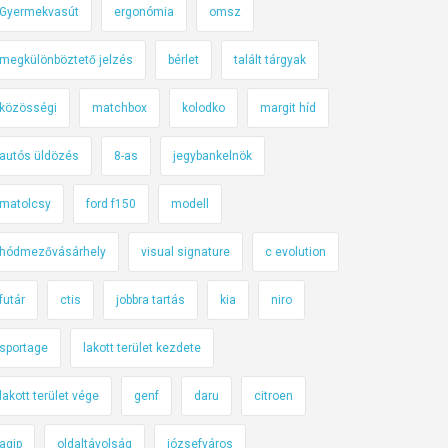
Gyermekvasút
ergonómia
omsz
megkülönböztető jelzés
bérlet
talált tárgyak
közösségi
matchbox
kolodko
margit híd
autós üldözés
8-as
jegybankelnök
matolcsy
ford f150
modell
hódmezővásárhely
visual signature
c evolution
futár
ctis
jobbra tartás
kia
niro
sportage
lakott terület kezdete
lakott terület vége
genf
daru
citroen
agip
oldaltávolság
józsefváros