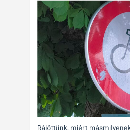
Rájöttünk, miért másmilyenek 