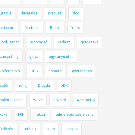
Brabus
hivatalos
Brabusz
blog
hídpornó
Martorell
Rudolf
Yaris
Ford Transit
autómosó
vadász
gördeszka
carspotting
gólya
egyirányú utca
körforgalom
OBB
hómaró
gyorshajtás
sofőr
röhej
Drezda
DDR
halottaskocsi
Waze
hókotró
4-es metró
kuka
FKF
traktor
túlméretes szerelvény
üldözés
tetőbox
prius
tapolca