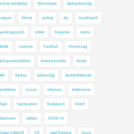
m3-as autópálya
félsorompó
Spanyolország
Jaguar
felicia
pickup
diy
tűzoltóautó
autómegosztó
Volán
hülyenév
metró
BMW
motoros
Frankfurt
Finnország
környezetvédelem
kereszteződés
kerülő
M0
Barkas
kelenvölgy
büntetőfékezés
embléma
vicces
villamos
elektromos
hajó
toyota prius
Budakeszi
közút
dashcam
reklám
COVID-19
Urban Collëctif
ICE
opel frontera
Isuzu