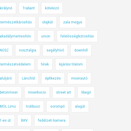
királynő
Trabant
kötelező
természetkárosítás
olajkút
zala megye
akadálymentesítés
union
felelősségbiztosítás
NÚSZ
nosztalgia
segélyhívó
downhill
természetvédelem
hírek
kijárási tilalom
aluljáró
Lánchíd
építkezés
mixerautó
betonmixer
mixerkocsi
street art
libegő
MOL Limo
trolibusz
sorompó
alagút
1-es út
BKV
fedélzeti kamera