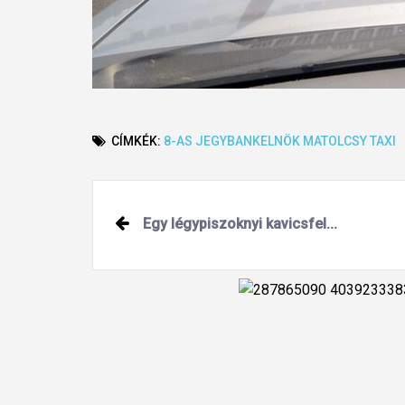
CÍMKÉK:
8-AS
JEGYBANKELNÖK
MATOLCSY
TAXI
Post
Egy légypiszoknyi kavicsfel...
navigation