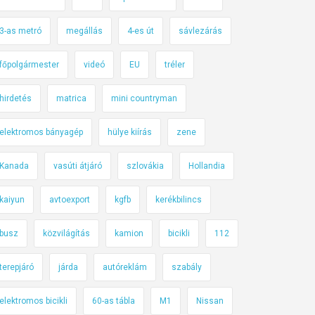
3-as metró
megállás
4-es út
sávlezárás
főpolgármester
videó
EU
tréler
hirdetés
matrica
mini countryman
elektromos bányagép
hülye kiírás
zene
Kanada
vasúti átjáró
szlovákia
Hollandia
kaiyun
avtoexport
kgfb
kerékbilincs
busz
közvilágítás
kamion
bicikli
112
terepjáró
járda
autóreklám
szabály
elektromos bicikli
60-as tábla
M1
Nissan