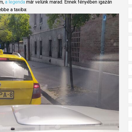
em,
a legenda
már velünk marad. Ennek fényében igazán
ebbe a taxiba: