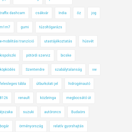
traffix dashcam
csákvár
India
őz
jog
m1m7
gumi
tűzoltógarázs
e-mobilitási tranzíció
utastájékoztatás
húsvét
kispolszki
pötördi szerviz
bicske
köpködés
Szentendre
szabálytalanság
vw
felesleges tábla
útburkolati jel
hidrogénautó
8126
renault
közbringa
megbocsátó út
éjszaka
suzuki
autóroncs
Budaörs
bogár
örményország
relatív gyorshajtás