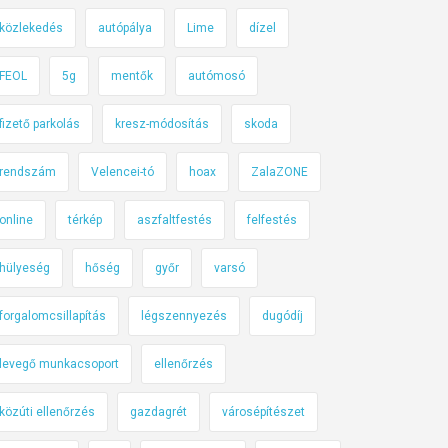
közlekedés
autópálya
Lime
dízel
FEOL
5g
mentők
autómosó
fizető parkolás
kresz-módosítás
skoda
rendszám
Velencei-tó
hoax
ZalaZONE
online
térkép
aszfaltfestés
felfestés
hülyeség
hőség
győr
varsó
forgalomcsillapítás
légszennyezés
dugódíj
levegő munkacsoport
ellenőrzés
közúti ellenőrzés
gazdagrét
városépítészet