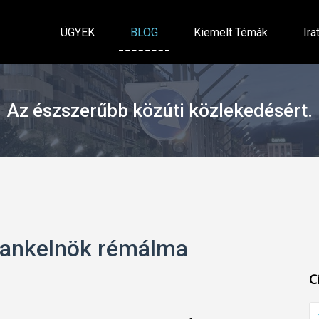
ÜGYEK
BLOG
Kiemelt Témák
Ira
Az észszerűbb közúti közlekedésért.
ybankelnök rémálma
C