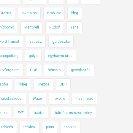
Brabus
hivatalos
Brabusz
blog
hídpornó
Martorell
Rudolf
Yaris
Ford Transit
vadász
gördeszka
carspotting
gólya
egyirányú utca
körforgalom
OBB
hómaró
gyorshajtás
sofőr
röhej
Drezda
DDR
halottaskocsi
Waze
hókotró
4-es metró
kuka
FKF
traktor
túlméretes szerelvény
üldözés
tetőbox
prius
tapolca