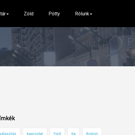
ttár
Zöld
Pötty
Rólunk
ímkék
választás
kapcsolat
Ford
Ka
Brixton