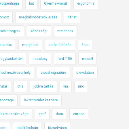
koppenhága
fiat
Gyermekvasút
ergonómia
omsz
megkülönböztető jelzés
bérlet
talált tárgyak
közösségi
matchbox
kolodko
margit híd
autós üldözés
8-as
jegybankelnök
matolcsy
ford f150
modell
hódmezővásárhely
visual signature
c evolution
futár
ctis
jobbra tartás
kia
niro
sportage
lakott terület kezdete
lakott terület vége
genf
daru
citroen
agip
oldaltávolság
józsefváros