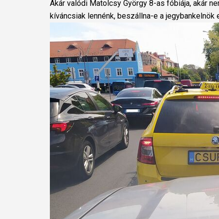
Akár valódi Matolcsy György 8-as fóbiája, akár n
kíváncsiak lennénk, beszállna-e a jegybankelnök 