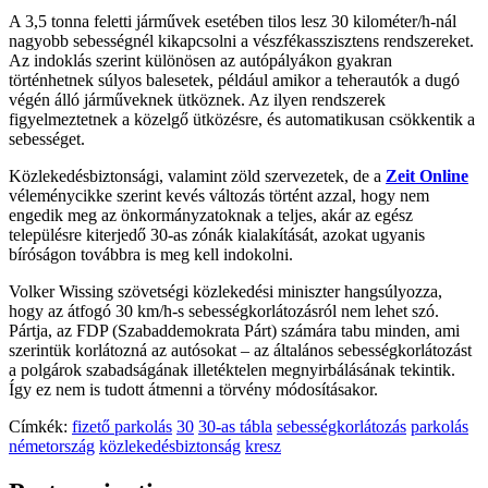
A 3,5 tonna feletti járművek esetében tilos lesz 30 kilométer/h-nál
nagyobb sebességnél kikapcsolni a vészfékasszisztens rendszereket.
Az indoklás szerint különösen az autópályákon gyakran
történhetnek súlyos balesetek, például amikor a teherautók a dugó
végén álló járműveknek ütköznek. Az ilyen rendszerek
figyelmeztetnek a közelgő ütközésre, és automatikusan csökkentik a
sebességet.
Közlekedésbiztonsági, valamint zöld szervezetek, de a
Zeit Online
véleménycikke szerint kevés változás történt azzal, hogy nem
engedik meg az önkormányzatoknak a teljes, akár az egész
településre kiterjedő 30-as zónák kialakítását, azokat ugyanis
bíróságon továbbra is meg kell indokolni.
Volker Wissing szövetségi közlekedési miniszter hangsúlyozza,
hogy az átfogó 30 km/h-s sebességkorlátozásról nem lehet szó.
Pártja, az FDP (Szabaddemokrata Párt) számára tabu minden, ami
szerintük korlátozná az autósokat – az általános sebességkorlátozást
a polgárok szabadságának illetéktelen megnyirbálásának tekintik.
Így ez nem is tudott átmenni a törvény módosításakor.
Címkék:
fizető parkolás
30
30-as tábla
sebességkorlátozás
parkolás
németország
közlekedésbiztonság
kresz