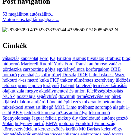
Post navigation
53 megállított autószállító...
Motoros osztag támogatja a ...
Címkék
választás
kapcsolat
Ford
Ka
Brixton
Brabus
hivatalos
Brabusz
blog
hídpornó
Martorell
Rudolf
Yaris
Ford Transit
autómosó
vadász
gördeszka
carspotting
gólya
egyirányú utca
körforgalom
OBB
hómaró
gyorshajtás
sofőr
röhej
Drezda
DDR
halottaskocsi
Waze
hókotró
4-es metró
kuka
FKF
traktor
túlméretes szerelvény
üldözés
tetőbox
prius
tapolca
királynő
Trabant
kötelező
természetkárosítás
olajkút
zala megye
akadálymentesítés
union
felelősségbiztosítás
NÚSZ
nosztalgia
segélyhívó
downhill
természetvédelem
hírek
kijárási tilalom
aluljáró
Lánchíd
építkezés
mixerautó
betonmixer
mixerkocsi
street art
libegő
MOL Limo
trolibusz
sorompó
alagút
1-
es út
BKV
fedélzeti kamera
m3-as autópálya
félsorompó
Spanyolország
Jaguar
felicia
pickup
diy
tűzoltóautó
autómegosztó
Volán
hülyenév
metró
BMW
motoros
Frankfurt
Finnország
környezetvédelem
kereszteződés
kerülő
M0
Barkas
kelenvölgy
büntetőfékezés
embléma
vicces
villamos
elektromos
hajó
toyota