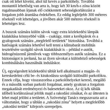
csak ott lehet kivetni, ahol túl kevés a parkolóhely. Továbbá
mostantól lehetőség van arra is, hogy két 30 km/h-s zóna között
rugalmasabban írjanak elő csökkentett sebességkorlátozást a
forgalom jobb áramlása érdekében. Ez eddig legfeljebb 300 méteres
réseknél volt lehetséges, a jövőben akár 500 méteres réseknél is
lehetséges lesz.
A buszok számára külön sávok vagy extra közlekedési lámpák
kialakítása könnyebbé válik – csakúgy, mint a kerékpárok és a
gyalogosok számára „megfelelő területek” biztosítása. Továbbá a
hatóságok számára lehetővé kell tenni a klímabarát mobilitás
tesztelésére szolgáló sávok kialakítását is – például e-autók,
hidrogénüzemű járművek vagy többszemélyes autók számára. Ez a
biztonságot is javítaná, ha az ilyen sávokat a különböző sebességek
kombinálására használnák induláskor.
Új, egységesített közlekedési táblát kell alkalmazni a magán- és
kereskedelmi célú be- és kirakodásra szolgáló különálló parkolókra.
Ennek célja, hogy visszaszorítsa a parkolóhelyeket kereső, megálló
és a második sorban parkoló forgalmat, amely gyakran a forgalom
megakadását eredményezi és baleseteket okoz. Az új kék táblák
időbeli korlátozással jelölik majd a rakodási zónákat, és az úttesten is
lehet majd jelölni a területet. A Szövetségi Tanács megszavazta azt a
változtatást, hogy a táblán a „rakodási zóna” helyett a megfelelőbb
„rakodási terület” kifejezés szerepeljen.