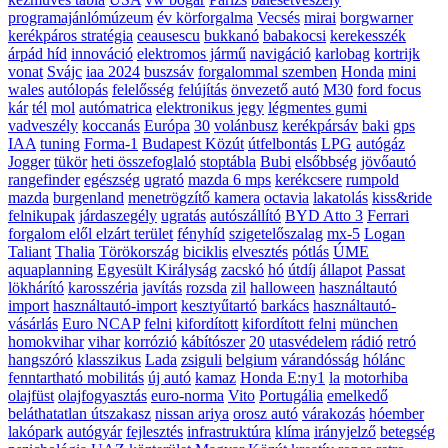
programajánlómúzeum
év körforgalma
Vecsés
mirai
borgwarner
kerékpáros stratégia
ceausescu
bukkanó
babakocsi
kerekesszék
árpád híd
innováció
elektromos jármű
navigáció
karlobag
kortrijk
vonat
Svájc
iaa 2024
buszsáv
forgalommal szemben
Honda
mini
wales
autólopás
felelősség
felújítás
önvezető autó
M30
ford focus
kár
tél
mol
autómatrica
elektronikus jegy
légmentes gumi
vadveszély
koccanás
Európa
30
volánbusz
kerékpársáv
baki
gps
IAA
tuning
Forma-1
Budapest Közút
útfelbontás
LPG
autógáz
Jogger
tükör
heti összefoglaló
stoptábla
Bubi
elsőbbség
jövőautó
rangefinder
egészség
ugrató
mazda 6 mps
kerékcsere
rumpold
mazda
burgenland
menetrögzítő kamera
octavia
lakatolás
kiss&ride
felnikupak
járdaszegély
ugratás
autószállító
BYD Atto 3
Ferrari
forgalom elől elzárt terület
fényhíd
szigetelőszalag
mx-5
Logan
Taliant
Thalia
Törökország
biciklis
elvesztés
pótlás
ÚME
aquaplanning
Egyesült Királyság
zacskó
hó
útdíj
állapot
Passat
lökhárító
karosszéria
javítás
rozsda
zil
halloween
használtautó
import
használtautó-import
kesztyűtartó
barkács
használtautó-
vásárlás
Euro NCAP
felni
kifordított
kifordított felni
münchen
homokvihar
vihar
korrózió
kábítószer
20
utasvédelem
rádió
retró
hangszóró
klasszikus
Lada
zsiguli
belgium
várandósság
hólánc
fenntartható mobilitás
új autó
kamaz
Honda E:ny1
la
motorhiba
olajfüst
olajfogyasztás
euro-norma
Vito
Portugália
emelkedő
beláthatatlan útszakasz
nissan ariya
orosz autó
várakozás
hóember
lakópark
autógyár
fejlesztés
infrastruktúra
klíma
irányjelző
betegség