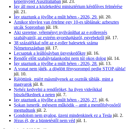
képernyőjét Ausztráliában
júl. 23.
Így áll most a közlekedési minisztérium kérdőíves felmérése
júl. 21.
Így utaztunk a jövőbe a múlt héten - 2026, 29.
júl. 20.
Amikor tényleg van értelme egy 10-es táblának: azbesztes
utcák Sopronban
júl. 19.
Aki szeretne, véleményt nyilváníthat az e-rollerezés
szabályairól, az extrém gyorshajtásról, egyebekről
júl. 17.
38 százalékkal nőtt az e-roller balesetek száma
Németországban
júl. 17.
Lecsaptak a leállósávban ügyeskedőkre
júl. 16.
Rendőr előtt szabálytalankodni nem túl okos dolog
júl. 14.
Így utaztunk a jövőbe a múlt héten - 2026, 28.
júl. 13.
A vonat nem játék, a döglött fénysorompó pedig STOP-tábla!
júl. 10.
Rájöttünk, miért másmilyenek az osztrák táblák, mint a
magyarok
júl. 8.
Nehéz kedvelni a rendőröket, ha ilyen videókkal
büszkélkednek a neten
júl. 7.
Így utaztunk a jövőbe a múlt héten - 2026, 27.
júl. 6.
Sokan ismerik, mégsem működik – amit a mentőfolyosóról
megtudtunk
júl. 2.
Gondolom nem gyalog, üzeni mindenkinek ez a Tesla
júl. 2.
Jézus él, de a büntetéstől nem véd
júl. 1.