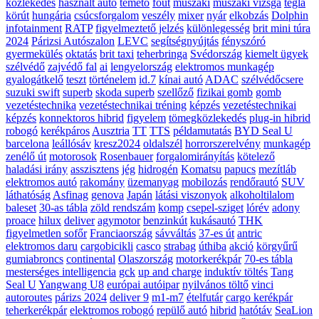
közlekedés
használt autó
temető
főút
műszaki
műszaki vizsga
tégla
körút
hungária
csúcsforgalom
veszély
mixer
nyár
elkobzás
Dolphin
infotainment
RATP
figyelmeztető jelzés
különlegesség
brit mini túra
2024
Párizsi Autószalon
LEVC
segítségnyújtás
fényszóró
gyermekülés
oktatás
brit taxi
teherbringa
Svédország
kiemelt ügyek
szélvédő
zajvédő fal
ai
lengyelország
elektromos munkagép
gyalogátkelő
teszt
történelem
id.7
kínai autó
ADAC
szélvédőcsere
suzuki swift
superb
skoda superb
szellőző
fizikai gomb
gomb
vezetéstechnika
vezetéstechnikai tréning
képzés
vezetéstechnikai
képzés
konnektoros hibrid
figyelem
tömegközlekedés
plug-in hibrid
robogó
kerékpáros
Ausztria
TT
TTS
példamutatás
BYD Seal U
barcelona
leállósáv
kresz2024
oldalszél
horrorszerelvény
munkagép
zenélő út
motorosok
Rosenbauer
forgalomirányítás
kötelező
haladási irány
asszisztens
jég
hidrogén
Komatsu
papucs
mezítláb
elektromos autó
rakomány
üzemanyag
mobilozás
rendőrautó
SUV
láthatóság
Asfinag
genova
Japán
látási viszonyok
alkoholtilalom
baleset
30-as tábla
zöld rendszám
komp
csepel-sziget
lórév
adony
proace
hilux
deliver
agymotor
benzinkút
kukásautó
THK
figyelmetlen sofőr
Franciaország
sávváltás
37-es út
antric
elektromos daru
cargobicikli
casco
strabag
úthiba
akció
körgyűrű
gumiabroncs
continental
Olaszország
motorkerékpár
70-es tábla
mesterséges intelligencia
gck
up and charge
induktív töltés
Tang
Seal U
Yangwang U8
európai autóipar
nyilvános töltő
vinci
autoroutes
párizs 2024
deliver 9
m1-m7
ételfutár
cargo kerékpár
teherkerékpár
elektromos robogó
repülő autó
hibrid
hatótáv
SeaLion