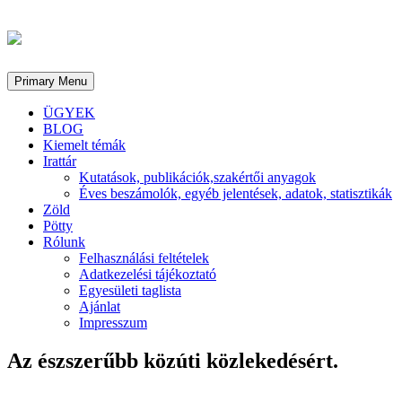
Primary Menu
ÜGYEK
BLOG
Kiemelt témák
Irattár
Kutatások, publikációk,szakértői anyagok
Éves beszámolók, egyéb jelentések, adatok, statisztikák
Zöld
Pötty
Rólunk
Felhasználási feltételek
Adatkezelési tájékoztató
Egyesületi taglista
Ajánlat
Impresszum
Az észszerűbb közúti közlekedésért.