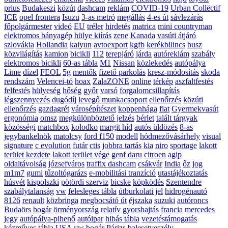
prius
Budakeszi
közút
dashcam
reklám
COVID-19
Urban Collëctif
ICE
opel frontera
Isuzu
3-as metró
megállás
4-es út
sávlezárás
főpolgármester
videó
EU
tréler
hirdetés
matrica
mini countryman
elektromos bányagép
hülye kiírás
zene
Kanada
vasúti átjáró
szlovákia
Hollandia
kaiyun
avtoexport
kgfb
kerékbilincs
busz
közvilágítás
kamion
bicikli
112
terepjáró
járda
autóreklám
szabály
elektromos bicikli
60-as tábla
M1
Nissan
közlekedés
autópálya
Lime
dízel
FEOL
5g
mentők
fizető parkolás
kresz-módosítás
skoda
rendszám
Velencei-tó
hoax
ZalaZONE
online
térkép
aszfaltfestés
felfestés
hülyeség
hőség
győr
varsó
forgalomcsillapítás
légszennyezés
dugódíj
levegő munkacsoport
ellenőrzés
közúti
ellenőrzés
gazdagrét
városépítészet
koppenhága
fiat
Gyermekvasút
ergonómia
omsz
megkülönböztető jelzés
bérlet
talált tárgyak
közösségi
matchbox
kolodko
margit híd
autós üldözés
8-as
jegybankelnök
matolcsy
ford f150
modell
hódmezővásárhely
visual
signature
c evolution
futár
ctis
jobbra tartás
kia
niro
sportage
lakott
terület kezdete
lakott terület vége
genf
daru
citroen
agip
oldaltávolság
józsefváros
traffix dashcam
csákvár
India
őz
jog
m1m7
gumi
tűzoltógarázs
e-mobilitási tranzíció
utastájékoztatás
húsvét
kispolszki
pötördi szerviz
bicske
köpködés
Szentendre
szabálytalanság
vw
felesleges tábla
útburkolati jel
hidrogénautó
8126
renault
közbringa
megbocsátó út
éjszaka
suzuki
autóroncs
Budaörs
bogár
örményország
relatív gyorshajtás
francia
mercedes
jegy
autópálya-pihenő
autóipar
hibás tábla
vezetéstámogatás
kézműves tábla
USA
vw bogár
Párizs
balesetveszély