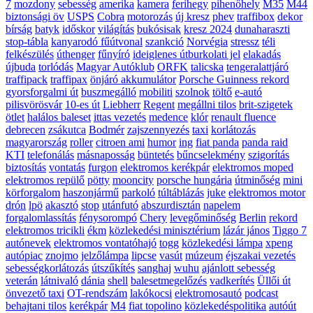
7
mozdony
sebesség
amerika
kamera
ferihegy
pihenőhely
M35
M44
biztonsági öv
USPS
Cobra
motorozás
új kresz
phev
traffibox
dekor
bírság
batyk
időskor
világítás
bukósisak
kresz 2024
dunaharaszti
stop-tábla
kanyarodó fűútvonal
szankció
Norvégia
stressz
téli
felkészülés
úthenger
fűnyíró
ideiglenes útburkolati jel
elakadás
újbuda
torlódás
Magyar Autóklub
ORFK
talicska
tengeralattjáró
traffipack
traffipax
önjáró akkumulátor
Porsche Guinness rekord
gyorsforgalmi út
buszmegálló
mobiliti
szolnok
töltő
e-autó
pilisvörösvár
10-es út
Liebherr
Regent
megállni tilos
brit-szigetek
ötlet
halálos baleset
ittas vezetés
medence
klór
renault fluence
debrecen
zsákutca
Bodmér
zajszennyezés
taxi
korlátozás
magyarország
roller
citroen ami
humor
ing
fiat panda
panda raid
KTI
telefonálás
másnaposság
büntetés
bűncselekmény
szigorítás
biztosítás
vontatás
furgon
elektromos kerékpár
elektromos moped
elektromos repülő
pötty
mooncity
porsche hungária
útminőség
mini
körforgalom
haszonjármű
parkoló
túltáblázás
juke
elektromos motor
drón
lpö
akasztó
stop
utánfutó
abszurdisztán
napelem
forgalomlassítás
fénysorompó
Chery
levegőminőség
Berlin
rekord
elektromos tricikli
ékm
közlekedési minisztérium
lázár jános
Tiggo 7
autónevek
elektromos vontatóhajó
togg
közlekedési lámpa
xpeng
autópiac
znojmo
jelzőlámpa
lipcse
vasút
múzeum
éjszakai vezetés
sebességkorlátozás
útszűkítés
sanghaj
wuhu
ajánlott sebesség
veterán
látnivaló
dánia
shell
balesetmegelőzés
vadkerítés
Üllői út
önvezető taxi
OT-rendszám
lakókocsi
elektromosautó
podcast
behajtani tilos
kerékpár
M4
fiat topolino
közlekedéspolitika
autóút