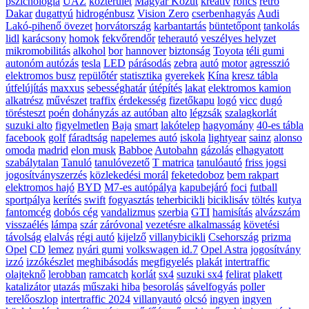
pszichológia
UAZ
közterület
Magyar Közút
kreatív
roncs
retro
Dakar
dugattyú
hidrogénbusz
Vision Zero
cserbenhagyás
Audi
Lakó-pihenő övezet
horvátország
karbantartás
büntetőpont
tankolás
lidl
karácsony
homok
fekvőrendőr
teherautó
veszélyes helyzet
mikromobilitás
alkohol
bor
hannover
biztonság
Toyota
téli gumi
autonóm autózás
tesla
LED
párásodás
zebra
autó
motor
agresszió
elektromos busz
repülőtér
statisztika
gyerekek
Kína
kresz tábla
útfelújítás
maxxus
sebességhatár
útépítés
lakat
elektromos kamion
alkatrész
művészet
traffix
érdekesség
fizetőkapu
logó
vicc
dugó
törésteszt
poén
dohányzás az autóban
alto
légzsák
szalagkorlát
suzuki alto
figyelmetlen
Baja
smart
lakótelep
hagyomány
40-es tábla
facebook
golf
fáradtság
napelemes autó
iskola
lightyear
sainz
alonso
omoda
madrid
elon musk
Babboe
Autobahn
gázolás
elhagyatott
szabálytalan
Tanuló
tanulóvezető
T matrica
tanulóautó
friss jogsi
jogosítványszerzés
közlekedési morál
feketedoboz
bem rakpart
elektromos hajó
BYD
M7-es autópálya
kapubejáró
foci
futball
sportpálya
kerítés
swift
fogyasztás
teherbicikli
biciklisáv
töltés
kutya
fantomcég
dobós cég
vandalizmus
szerbia
GTI
hamisítás
alvázszám
visszaélés
lámpa
szár
záróvonal
vezetésre alkalmasság
követési
távolság
elalvás
régi autó
kijelző
villanybicikli
Csehország
prizma
Opel
CD
lemez
nyári gumi
volkswagen id.7
Opel Astra
jogosítvány
izzó
izzókészlet
meghibásodás
megfigyelés
plakát
intertraffic
olajteknő
lerobban
ramcatch
korlát
sx4
suzuki sx4
felirat
plakett
katalizátor
utazás
műszaki hiba
besorolás
sávelfogyás
poller
terelőoszlop
intertraffic 2024
villanyautó
olcsó
ingyen
ingyen