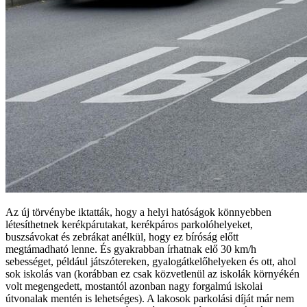
Az új törvénybe iktatták, hogy a helyi hatóságok könnyebben
létesíthetnek kerékpárutakat, kerékpáros parkolóhelyeket,
buszsávokat és zebrákat anélkül, hogy ez bíróság előtt
megtámadható lenne. És gyakrabban írhatnak elő 30 km/h
sebességet, például játszótereken, gyalogátkelőhelyeken és ott, ahol
sok iskolás van (korábban ez csak közvetlenül az iskolák környékén
volt megengedett, mostantól azonban nagy forgalmú iskolai
útvonalak mentén is lehetséges). A lakosok parkolási díját már nem