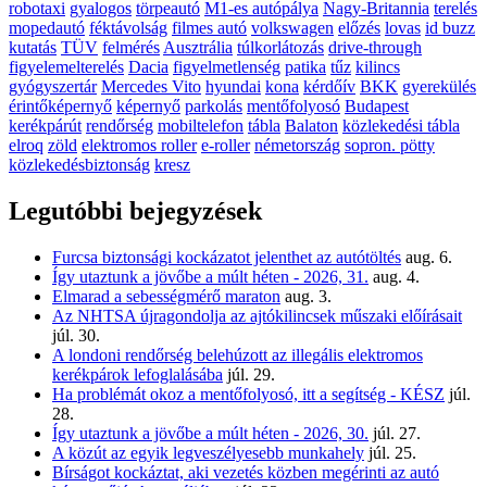
robotaxi
gyalogos
törpeautó
M1-es autópálya
Nagy-Britannia
terelés
mopedautó
féktávolság
filmes autó
volkswagen
előzés
lovas
id buzz
kutatás
TÜV
felmérés
Ausztrália
túlkorlátozás
drive-through
figyelemelterelés
Dacia
figyelmetlenség
patika
tűz
kilincs
gyógyszertár
Mercedes Vito
hyundai
kona
kérdőív
BKK
gyerekülés
érintőképernyő
képernyő
parkolás
mentőfolyosó
Budapest
kerékpárút
rendőrség
mobiltelefon
tábla
Balaton
közlekedési tábla
elroq
zöld
elektromos roller
e-roller
németország
sopron. pötty
közlekedésbiztonság
kresz
Legutóbbi bejegyzések
Furcsa biztonsági kockázatot jelenthet az autótöltés
aug. 6.
Így utaztunk a jövőbe a múlt héten - 2026, 31.
aug. 4.
Elmarad a sebességmérő maraton
aug. 3.
Az NHTSA újragondolja az ajtókilincsek műszaki előírásait
júl. 30.
A londoni rendőrség belehúzott az illegális elektromos
kerékpárok lefoglalásába
júl. 29.
Ha problémát okoz a mentőfolyosó, itt a segítség - KÉSZ
júl.
28.
Így utaztunk a jövőbe a múlt héten - 2026, 30.
júl. 27.
A közút az egyik legveszélyesebb munkahely
júl. 25.
Bírságot kockáztat, aki vezetés közben megérinti az autó