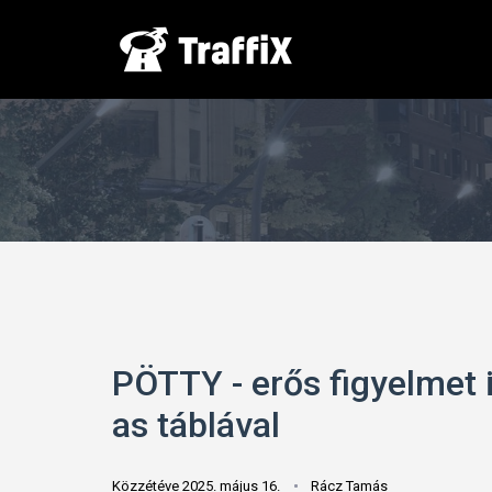
PÖTTY - erős figyelmet 
as táblával
Közzétéve 2025. május 16.
Rácz Tamás