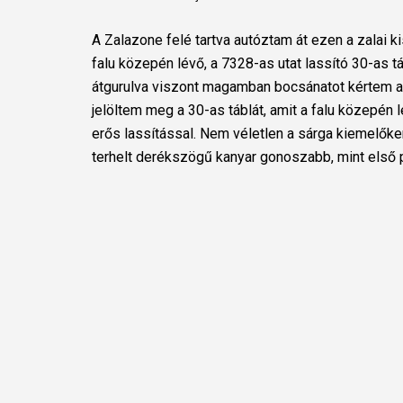
A Zalazone felé tartva autóztam át ezen a zalai
falu közepén lévő, a 7328-as utat lassító 30-as 
átgurulva viszont magamban bocsánatot kértem az
jelöltem meg a 30-as táblát, amit a falu közepén 
erős lassítással. Nem véletlen a sárga kiemelőke
terhelt derékszögű kanyar gonoszabb, mint első pi