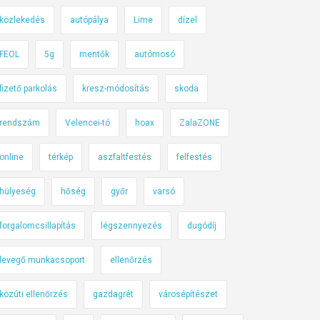
közlekedés
autópálya
Lime
dízel
FEOL
5g
mentők
autómosó
fizető parkolás
kresz-módosítás
skoda
rendszám
Velencei-tó
hoax
ZalaZONE
online
térkép
aszfaltfestés
felfestés
hülyeség
hőség
győr
varsó
forgalomcsillapítás
légszennyezés
dugódíj
levegő munkacsoport
ellenőrzés
közúti ellenőrzés
gazdagrét
városépítészet