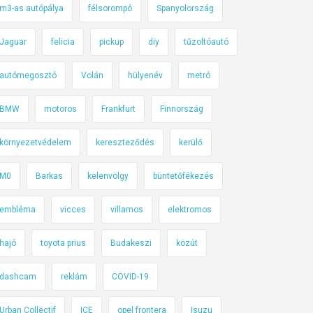
m3-as autópálya
félsorompó
Spanyolország
Jaguar
felicia
pickup
diy
tűzoltóautó
autómegosztó
Volán
hülyenév
metró
BMW
motoros
Frankfurt
Finnország
környezetvédelem
kereszteződés
kerülő
M0
Barkas
kelenvölgy
büntetőfékezés
embléma
vicces
villamos
elektromos
hajó
toyota prius
Budakeszi
közút
dashcam
reklám
COVID-19
Urban Collëctif
ICE
opel frontera
Isuzu