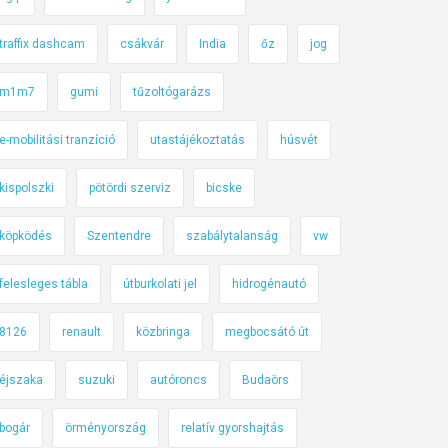
traffix dashcam
csákvár
India
őz
jog
m1m7
gumi
tűzoltógarázs
e-mobilitási tranzíció
utastájékoztatás
húsvét
kispolszki
pötördi szerviz
bicske
köpködés
Szentendre
szabálytalanság
vw
felesleges tábla
útburkolati jel
hidrogénautó
8126
renault
közbringa
megbocsátó út
éjszaka
suzuki
autóroncs
Budaörs
bogár
örményország
relatív gyorshajtás