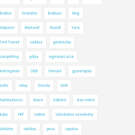
Brabus
hivatalos
Brabusz
blog
hídpornó
Martorell
Rudolf
Yaris
Ford Transit
vadász
gördeszka
carspotting
gólya
egyirányú utca
körforgalom
OBB
hómaró
gyorshajtás
sofőr
röhej
Drezda
DDR
halottaskocsi
Waze
hókotró
4-es metró
kuka
FKF
traktor
túlméretes szerelvény
üldözés
tetőbox
prius
tapolca