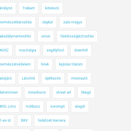
királynő
Trabant
kötelező
természetkárosítás
olajkút
zala megye
akadálymentesítés
union
felelősségbiztosítás
NÚSZ
nosztalgia
segélyhívó
downhill
természetvédelem
hírek
kijárási tilalom
aluljáró
Lánchíd
építkezés
mixerautó
betonmixer
mixerkocsi
street art
libegő
MOL Limo
trolibusz
sorompó
alagút
1-es út
BKV
fedélzeti kamera