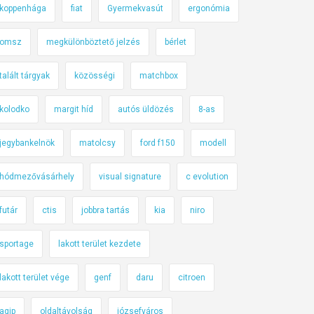
koppenhága
fiat
Gyermekvasút
ergonómia
omsz
megkülönböztető jelzés
bérlet
talált tárgyak
közösségi
matchbox
kolodko
margit híd
autós üldözés
8-as
jegybankelnök
matolcsy
ford f150
modell
hódmezővásárhely
visual signature
c evolution
futár
ctis
jobbra tartás
kia
niro
sportage
lakott terület kezdete
lakott terület vége
genf
daru
citroen
agip
oldaltávolság
józsefváros