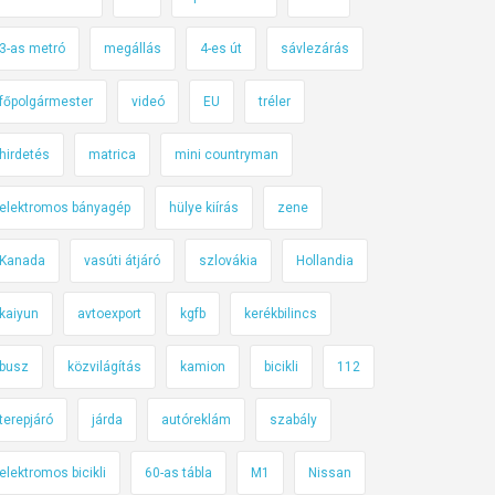
3-as metró
megállás
4-es út
sávlezárás
főpolgármester
videó
EU
tréler
hirdetés
matrica
mini countryman
elektromos bányagép
hülye kiírás
zene
Kanada
vasúti átjáró
szlovákia
Hollandia
kaiyun
avtoexport
kgfb
kerékbilincs
busz
közvilágítás
kamion
bicikli
112
terepjáró
járda
autóreklám
szabály
elektromos bicikli
60-as tábla
M1
Nissan