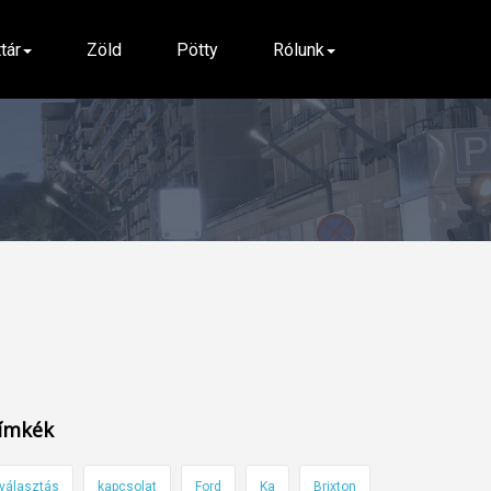
ttár
Zöld
Pötty
Rólunk
ímkék
választás
kapcsolat
Ford
Ka
Brixton