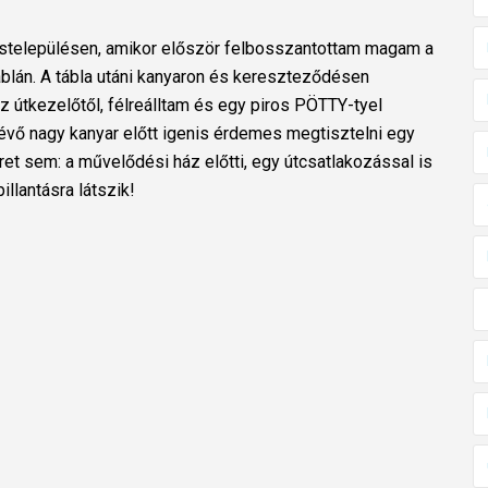
 kistelepülésen, amikor először felbosszantottam magam a
táblán. A tábla utáni kanyaron és kereszteződésen
 útkezelőtől, félreálltam és egy piros PÖTTY-tyel
lévő nagy kanyar előtt igenis érdemes megtisztelni egy
ret sem: a művelődési ház előtti, egy útcsatlakozással is
llantásra látszik!