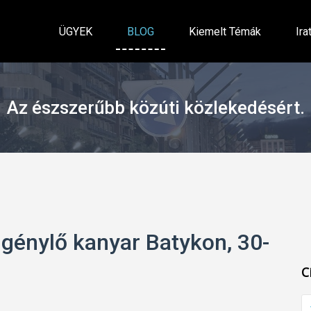
ÜGYEK
BLOG
Kiemelt Témák
Ira
Az észszerűbb közúti közlekedésért.
igénylő kanyar Batykon, 30-
C