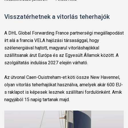
Visszatérhetnek a vitorlás teherhajók
A DHL Global Forwarding France partnerségi megállapodást
írt alá a francia VELA hajózási társasággal, hogy
szélenergiával hajtott, magyarul vitorláshajókkal
szállítsanak árut Európa és az Egyesült Államok között. A
szolgáltatás indulása 2027 elején várható.
Az útvonal Caen-Ouistreham-et köti össze New Havennel,
olyan vitorlás teherhajókat használva, amelyek akár 600 EU-
s raklapot is képesek lesznek szállítani fordulónként. Amik
nagyjából 15 napig tartanak majd.