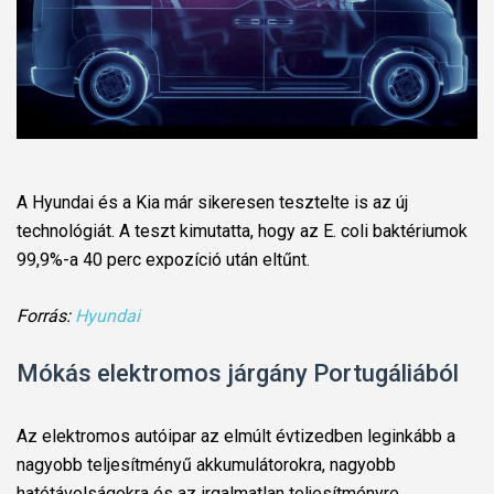
A Hyundai és a Kia már sikeresen tesztelte is az új
technológiát. A teszt kimutatta, hogy az E. coli baktériumok
99,9%-a 40 perc expozíció után eltűnt.
Forrás:
Hyundai
Mókás elektromos járgány Portugáliából
Az elektromos autóipar az elmúlt évtizedben leginkább a
nagyobb teljesítményű akkumulátorokra, nagyobb
hatótávolságokra és az irgalmatlan teljesítményre