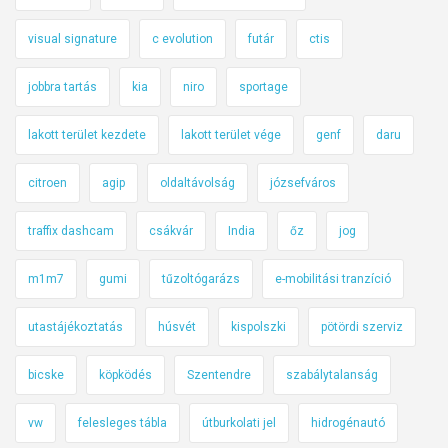
visual signature
c evolution
futár
ctis
jobbra tartás
kia
niro
sportage
lakott terület kezdete
lakott terület vége
genf
daru
citroen
agip
oldaltávolság
józsefváros
traffix dashcam
csákvár
India
őz
jog
m1m7
gumi
tűzoltógarázs
e-mobilitási tranzíció
utastájékoztatás
húsvét
kispolszki
pötördi szerviz
bicske
köpködés
Szentendre
szabálytalanság
vw
felesleges tábla
útburkolati jel
hidrogénautó