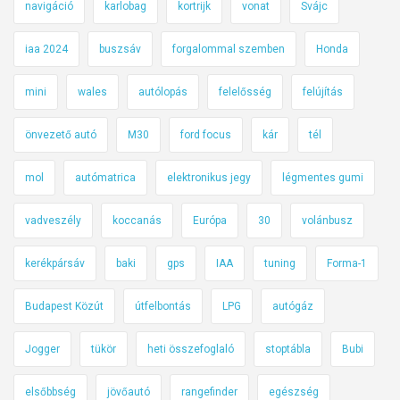
navigáció
karlobag
kortrijk
vonat
Svájc
iaa 2024
buszsáv
forgalommal szemben
Honda
mini
wales
autólopás
felelősség
felújítás
önvezető autó
M30
ford focus
kár
tél
mol
autómatrica
elektronikus jegy
légmentes gumi
vadveszély
koccanás
Európa
30
volánbusz
kerékpársáv
baki
gps
IAA
tuning
Forma-1
Budapest Közút
útfelbontás
LPG
autógáz
Jogger
tükör
heti összefoglaló
stoptábla
Bubi
elsőbbség
jövőautó
rangefinder
egészség