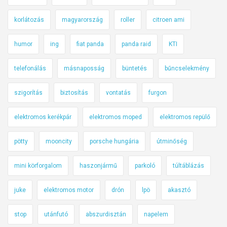
korlátozás
magyarország
roller
citroen ami
humor
ing
fiat panda
panda raid
KTI
telefonálás
másnaposság
büntetés
bűncselekmény
szigorítás
biztosítás
vontatás
furgon
elektromos kerékpár
elektromos moped
elektromos repülő
pötty
mooncity
porsche hungária
útminőség
mini körforgalom
haszonjármű
parkoló
túltáblázás
juke
elektromos motor
drón
lpö
akasztó
stop
utánfutó
abszurdisztán
napelem