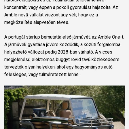
koncentrált, vagy éppen a pokoli gyorsulást hajszolta. Az
Amble nevű vállalat viszont úgy véli, hogy ez a
megközelítés alapvetően téves.
A portugál startup bemutatta első járművét, az Amble One-t.
A járművek gyártása jövőre kezdődik, a közúti forgalomba
helyezhető változat pedig 2028-ban várható. A vicces
megjelenésű elektromos buggyt rövid távú közlekedésre
tervezték olyan helyeken, ahol egy hagyományos autó
felesleges, vagy túlméretezett lenne.