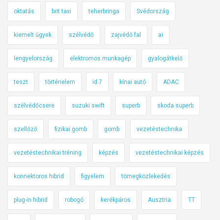
oktatás
brit taxi
teherbringa
Svédország
kiemelt ügyek
szélvédő
zajvédő fal
ai
lengyelország
elektromos munkagép
gyalogátkelő
teszt
történelem
id.7
kínai autó
ADAC
szélvédőcsere
suzuki swift
superb
skoda superb
szellőző
fizikai gomb
gomb
vezetéstechnika
vezetéstechnikai tréning
képzés
vezetéstechnikai képzés
konnektoros hibrid
figyelem
tömegközlekedés
plug-in hibrid
robogó
kerékpáros
Ausztria
TT