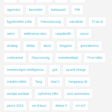
agymotor
benzinkút
kukásautó
THK
figyelmetlen sofőr
Franciaország
sávváltás
37-es út
antric
elektromos daru
cargobicikli
casco
strabag
úthiba
akció
körgyűrű
gumiabroncs
continental
Olaszország
motorkerékpár
70-es tábla
mesterséges intelligencia
gck
up and charge
induktív töltés
Tang
Seal U
Yangwang U8
európai autóipar
nyilvános töltő
vinci autoroutes
párizs 2024
vw id buzz
deliver 9
m1-m7