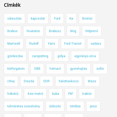
Címkék
választás
kapcsolat
Ford
Ka
Brixton
Brabus
hivatalos
Brabusz
blog
hídpornó
Martorell
Rudolf
Yaris
Ford Transit
vadász
gördeszka
carspotting
gólya
egyirányú utca
körforgalom
OBB
hómaró
gyorshajtás
sofőr
röhej
Drezda
DDR
halottaskocsi
Waze
hókotró
4-es metró
kuka
FKF
traktor
túlméretes szerelvény
üldözés
tetőbox
prius