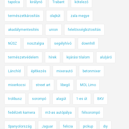
tapolca
királynő
Trabant
kötelező
természetkárosítás
olajkút
zala megye
akadálymentesítés
union
felelősségbiztosítás
NÚSZ
nosztalgia
segélyhívó
downhill
természetvédelem
hírek
kijárási tilalom
aluljáró
Lánchíd
építkezés
mixerautó
betonmixer
mixerkocsi
street art
libegő
MOL Limo
trolibusz
sorompó
alagút
1-es út
BKV
fedélzeti kamera
m3-as autópálya
félsorompó
Spanyolország
Jaguar
felicia
pickup
diy