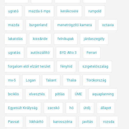
ugrató
mazda 6 mps
kerékcsere
rumpold
mazda
burgenland
menetrögzítő kamera
octavia
lakatolás
kiss&ride
felnikupak
járdaszegély
ugratás
autószállító
BYD Atto 3
Ferrari
forgalom elől elzárt terület
fényhíd
szigetelőszalag
mx-5
Logan
Taliant
Thalia
Törökország
biciklis
elvesztés
pótlás
ÚME
aquaplanning
Egyesült Királyság
zacskó
hó
útdíj
állapot
Passat
lökhárító
karosszéria
javítás
rozsda