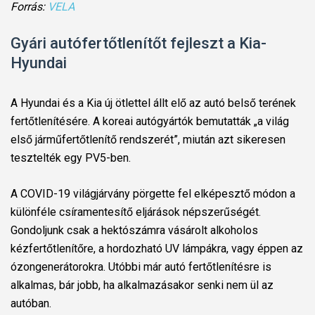
Forrás:
VELA
Gyári autófertőtlenítőt fejleszt a Kia-
Hyundai
A Hyundai és a Kia új ötlettel állt elő az autó belső terének
fertőtlenítésére. A koreai autógyártók bemutatták „a világ
első járműfertőtlenítő rendszerét”, miután azt sikeresen
tesztelték egy PV5-ben.
A COVID-19 világjárvány pörgette fel elképesztő módon a
különféle csíramentesítő eljárások népszerűségét.
Gondoljunk csak a hektószámra vásárolt alkoholos
kézfertőtlenítőre, a hordozható UV lámpákra, vagy éppen az
ózongenerátorokra. Utóbbi már autó fertőtlenítésre is
alkalmas, bár jobb, ha alkalmazásakor senki nem ül az
autóban.