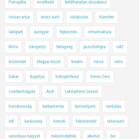
Portugália
emelkedő
beláthatatlan útszakasz
nissan ariya
orosz autó
várakozás
hóember
lakópark
autógyár
fejlesztés
infrastruktúra
klíma
irányjelző
betegség
pszichológia
UAZ
közterület
Magyar Közút
kreatív
roncs
retro
Dakar
dugattyú
hidrogénbusz
Vision Zero
cserbenhagyás
Audi
Lakó-pihenő övezet
horvátország
karbantartás
büntetőpont
tankolás
lidl
karácsony
homok
fekvőrendőr
teherautó
veszélyes helyzet
mikromobilitás
alkohol
bor