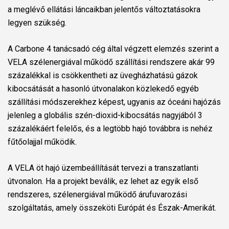
a meglévő ellátási láncaikban jelentős változtatásokra
legyen szükség.
A Carbone 4 tanácsadó cég által végzett elemzés szerint a
VELA szélenergiával működő szállítási rendszere akár 99
százalékkal is csökkentheti az üvegházhatású gázok
kibocsátását a hasonló útvonalakon közlekedő egyéb
szállítási módszerekhez képest, ugyanis az óceáni hajózás
jelenleg a globális szén-dioxid-kibocsátás nagyjából 3
százalékáért felelős, és a legtöbb hajó továbbra is nehéz
fűtőolajjal működik.
A VELA öt hajó üzembeállítását tervezi a transzatlanti
útvonalon. Ha a projekt beválik, ez lehet az egyik első
rendszeres, szélenergiával működő árufuvarozási
szolgáltatás, amely összeköti Európát és Észak-Amerikát.