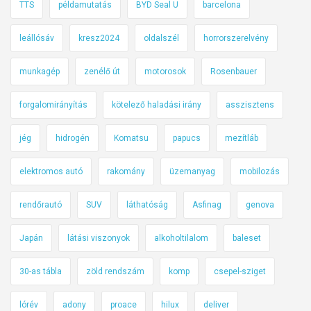
TTS
példamutatás
BYD Seal U
barcelona
leállósáv
kresz2024
oldalszél
horrorszerelvény
munkagép
zenélő út
motorosok
Rosenbauer
forgalomirányítás
kötelező haladási irány
asszisztens
jég
hidrogén
Komatsu
papucs
mezítláb
elektromos autó
rakomány
üzemanyag
mobilozás
rendőrautó
SUV
láthatóság
Asfinag
genova
Japán
látási viszonyok
alkoholtilalom
baleset
30-as tábla
zöld rendszám
komp
csepel-sziget
lórév
adony
proace
hilux
deliver