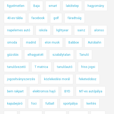
figyelmetlen
Baja
smart
lakótelep
hagyomány
40-es tábla
facebook
golf
fáradtság
napelemes autó
iskola
lightyear
sainz
alonso
omoda
madrid
elon musk
Babboe
Autobahn
gázolás
elhagyatott
szabálytalan
Tanuló
tanulóvezető
T matrica
tanulóautó
friss jogsi
jogosítványszerzés
közlekedési morál
feketedoboz
bem rakpart
elektromos hajó
BYD
M7-es autópálya
kapubejáró
foci
futball
sportpálya
kerítés