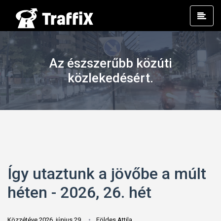
Prim
Men
Az észszerűbb közúti
közlekedésért.
Így utaztunk a jövőbe a múlt
héten - 2026, 26. hét
Közzétéve 2026. június 29.
Földes Attila