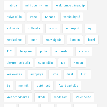
matrica
mini countryman
elektromos bányagép
hülye kiírás
zene
Kanada
vasúti átjáró
szlovákia
Hollandia
kaiyun
avtoexport
kgfb
kerékbilincs
busz
közvilágítás
kamion
bicikli
112
terepjáró
járda
autóreklám
szabály
elektromos bicikli
60-as tábla
M1
Nissan
közlekedés
autópálya
Lime
dízel
FEOL
5g
mentők
autómosó
fizető parkolás
kresz-módosítás
skoda
rendszám
Velencei-tó