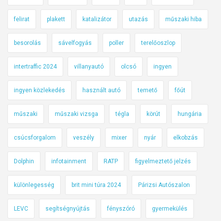
felirat
plakett
katalizátor
utazás
műszaki hiba
besorolás
sávelfogyás
poller
terelőoszlop
intertraffic 2024
villanyautó
olcsó
ingyen
ingyen közlekedés
használt autó
temető
főút
műszaki
műszaki vizsga
tégla
körút
hungária
csúcsforgalom
veszély
mixer
nyár
elkobzás
Dolphin
infotainment
RATP
figyelmeztető jelzés
különlegesség
brit mini túra 2024
Párizsi Autószalon
LEVC
segítségnyújtás
fényszóró
gyermekülés