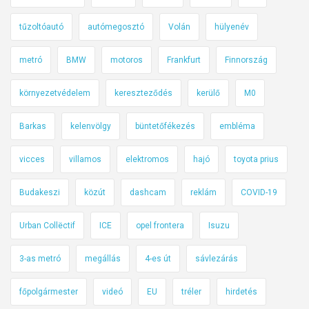
tűzoltóautó
autómegosztó
Volán
hülyenév
metró
BMW
motoros
Frankfurt
Finnország
környezetvédelem
kereszteződés
kerülő
M0
Barkas
kelenvölgy
büntetőfékezés
embléma
vicces
villamos
elektromos
hajó
toyota prius
Budakeszi
közút
dashcam
reklám
COVID-19
Urban Collëctif
ICE
opel frontera
Isuzu
3-as metró
megállás
4-es út
sávlezárás
főpolgármester
videó
EU
tréler
hirdetés