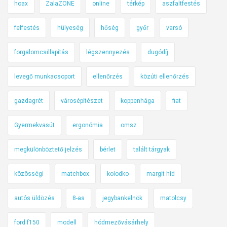
hoax
ZalaZONE
online
térkép
aszfaltfestés
felfestés
hülyeség
hőség
győr
varsó
forgalomcsillapítás
légszennyezés
dugódíj
levegő munkacsoport
ellenőrzés
közúti ellenőrzés
gazdagrét
városépítészet
koppenhága
fiat
Gyermekvasút
ergonómia
omsz
megkülönböztető jelzés
bérlet
talált tárgyak
közösségi
matchbox
kolodko
margit híd
autós üldözés
8-as
jegybankelnök
matolcsy
ford f150
modell
hódmezővásárhely