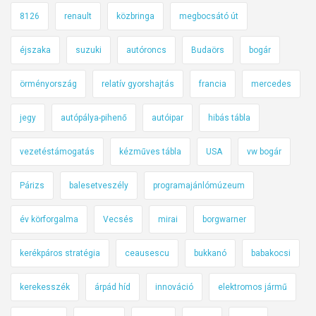
8126
renault
közbringa
megbocsátó út
éjszaka
suzuki
autóroncs
Budaörs
bogár
örményország
relatív gyorshajtás
francia
mercedes
jegy
autópálya-pihenő
autóipar
hibás tábla
vezetéstámogatás
kézműves tábla
USA
vw bogár
Párizs
balesetveszély
programajánlómúzeum
év körforgalma
Vecsés
mirai
borgwarner
kerékpáros stratégia
ceausescu
bukkanó
babakocsi
kerekesszék
árpád híd
innováció
elektromos jármű