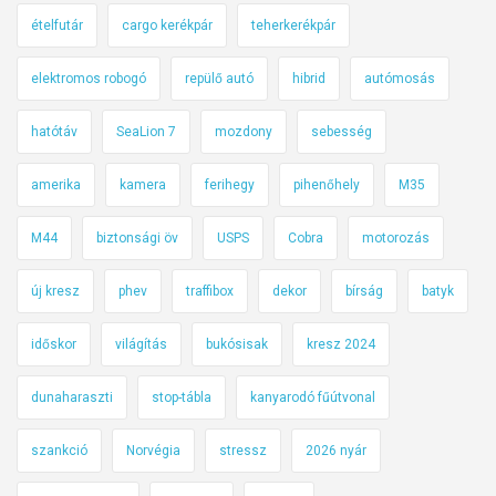
ételfutár
cargo kerékpár
teherkerékpár
elektromos robogó
repülő autó
hibrid
autómosás
hatótáv
SeaLion 7
mozdony
sebesség
amerika
kamera
ferihegy
pihenőhely
M35
M44
biztonsági öv
USPS
Cobra
motorozás
új kresz
phev
traffibox
dekor
bírság
batyk
időskor
világítás
bukósisak
kresz 2024
dunaharaszti
stop-tábla
kanyarodó fűútvonal
szankció
Norvégia
stressz
2026 nyár