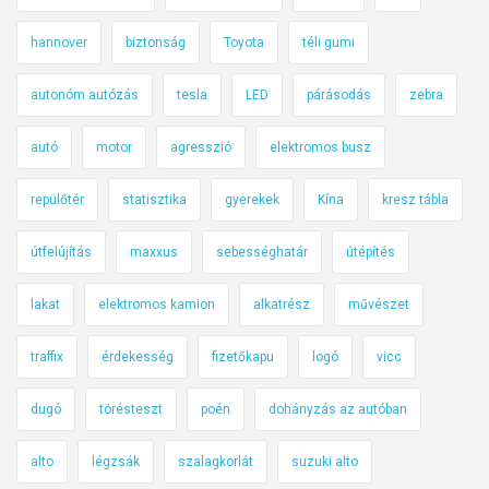
hannover
biztonság
Toyota
téli gumi
autonóm autózás
tesla
LED
párásodás
zebra
autó
motor
agresszió
elektromos busz
repülőtér
statisztika
gyerekek
Kína
kresz tábla
útfelújítás
maxxus
sebességhatár
útépítés
lakat
elektromos kamion
alkatrész
művészet
traffix
érdekesség
fizetőkapu
logó
vicc
dugó
törésteszt
poén
dohányzás az autóban
alto
légzsák
szalagkorlát
suzuki alto