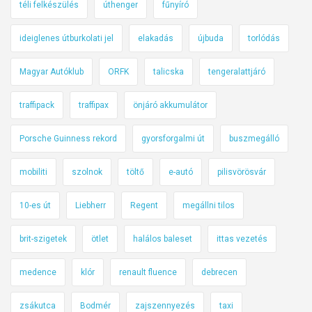
téli felkészülés
úthenger
fűnyíró
ideiglenes útburkolati jel
elakadás
újbuda
torlódás
Magyar Autóklub
ORFK
talicska
tengeralattjáró
traffipack
traffipax
önjáró akkumulátor
Porsche Guinness rekord
gyorsforgalmi út
buszmegálló
mobiliti
szolnok
töltő
e-autó
pilisvörösvár
10-es út
Liebherr
Regent
megállni tilos
brit-szigetek
ötlet
halálos baleset
ittas vezetés
medence
klór
renault fluence
debrecen
zsákutca
Bodmér
zajszennyezés
taxi