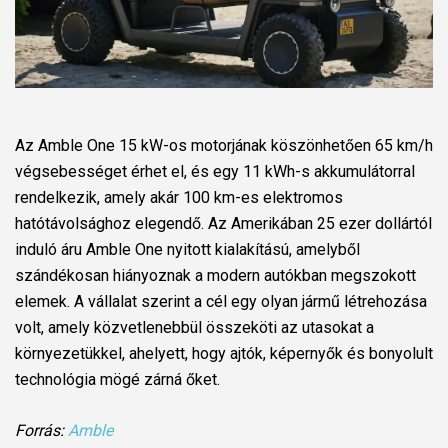
Az Amble One 15 kW-os motorjának köszönhetően 65 km/h
végsebességet érhet el, és egy 11 kWh-s akkumulátorral
rendelkezik, amely akár 100 km-es elektromos
hatótávolsághoz elegendő. Az Amerikában 25 ezer dollártól
induló áru Amble One nyitott kialakítású, amelyből
szándékosan hiányoznak a modern autókban megszokott
elemek. A vállalat szerint a cél egy olyan jármű létrehozása
volt, amely közvetlenebbül összeköti az utasokat a
környezetükkel, ahelyett, hogy ajtók, képernyők és bonyolult
technológia mögé zárná őket.
Forrás:
Amble