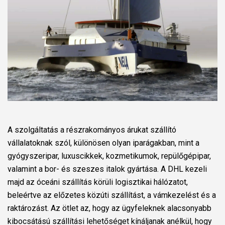
A szolgáltatás a részrakományos árukat szállító
vállalatoknak szól, különösen olyan iparágakban, mint a
gyógyszeripar, luxuscikkek, kozmetikumok, repülőgépipar,
valamint a bor- és szeszes italok gyártása. A DHL kezeli
majd az óceáni szállítás körüli logisztikai hálózatot,
beleértve az előzetes közúti szállítást, a vámkezelést és a
raktározást. Az ötlet az, hogy az ügyfeleknek alacsonyabb
kibocsátású szállítási lehetőséget kínáljanak anélkül, hogy