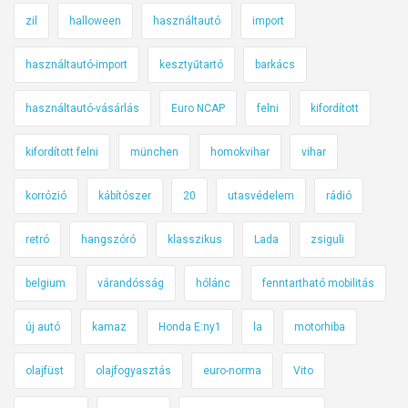
zil
halloween
használtautó
import
használtautó-import
kesztyűtartó
barkács
használtautó-vásárlás
Euro NCAP
felni
kifordított
kifordított felni
münchen
homokvihar
vihar
korrózió
kábítószer
20
utasvédelem
rádió
retró
hangszóró
klasszikus
Lada
zsiguli
belgium
várandósság
hólánc
fenntartható mobilitás
új autó
kamaz
Honda E:ny1
la
motorhiba
olajfüst
olajfogyasztás
euro-norma
Vito