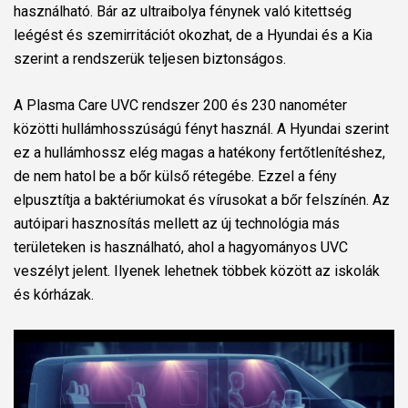
használható. Bár az ultraibolya fénynek való kitettség
leégést és szemirritációt okozhat, de a Hyundai és a Kia
szerint a rendszerük teljesen biztonságos.
A Plasma Care UVC rendszer 200 és 230 nanométer
közötti hullámhosszúságú fényt használ. A Hyundai szerint
ez a hullámhossz elég magas a hatékony fertőtlenítéshez,
de nem hatol be a bőr külső rétegébe. Ezzel a fény
elpusztítja a baktériumokat és vírusokat a bőr felszínén. Az
autóipari hasznosítás mellett az új technológia más
területeken is használható, ahol a hagyományos UVC
veszélyt jelent. Ilyenek lehetnek többek között az iskolák
és kórházak.