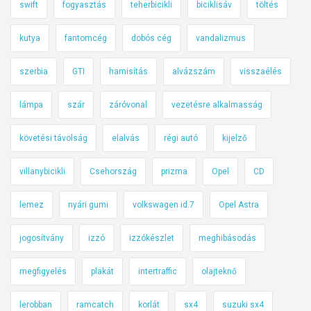
swift
fogyasztás
teherbicikli
biciklisáv
töltés
kutya
fantomcég
dobós cég
vandalizmus
szerbia
GTI
hamisítás
alvázszám
visszaélés
lámpa
szár
záróvonal
vezetésre alkalmasság
követési távolság
elalvás
régi autó
kijelző
villanybicikli
Csehország
prizma
Opel
CD
lemez
nyári gumi
volkswagen id.7
Opel Astra
jogosítvány
izzó
izzókészlet
meghibásodás
megfigyelés
plakát
intertraffic
olajteknő
lerobban
ramcatch
korlát
sx4
suzuki sx4