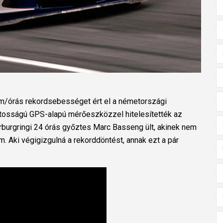
m/órás rekordsebességet ért el a németországi
tosságú GPS-alapú mérőeszközzel hitelesítették az
burgringi 24 órás győztes Marc Basseng ült, akinek nem
. Aki végigizgulná a rekorddöntést, annak ezt a pár