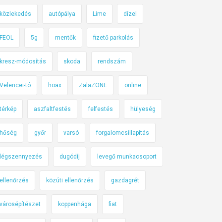
közlekedés
autópálya
Lime
dízel
FEOL
5g
mentők
fizető parkolás
kresz-módosítás
skoda
rendszám
Velencei-tó
hoax
ZalaZONE
online
térkép
aszfaltfestés
felfestés
hülyeség
hőség
győr
varsó
forgalomcsillapítás
légszennyezés
dugódíj
levegő munkacsoport
ellenőrzés
közúti ellenőrzés
gazdagrét
városépítészet
koppenhága
fiat