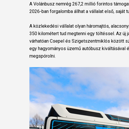
A Volánbusz nemrég 267,2 millió forintos támog
2026-ban forgalomba állhat a vállalat első, saját
A közlekedési vállalat olyan háromajtós, alacson
350 kilométert tud megtenni egy töltéssel. Az új
várhatóan Csepel és Szigetszentmiklós között szá
egy hagyományos üzemű autóbusz kiváltásával év
megspórolni.