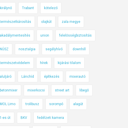
királynő
Trabant
kötelező
természetkárosítás
olajkút
zala megye
akadálymentesítés
union
felelősségbiztosítás
NÚSZ
nosztalgia
segélyhívó
downhill
természetvédelem
hírek
kijárási tilalom
aluljáró
Lánchíd
építkezés
mixerautó
betonmixer
mixerkocsi
street art
libegő
MOL Limo
trolibusz
sorompó
alagút
1-es út
BKV
fedélzeti kamera