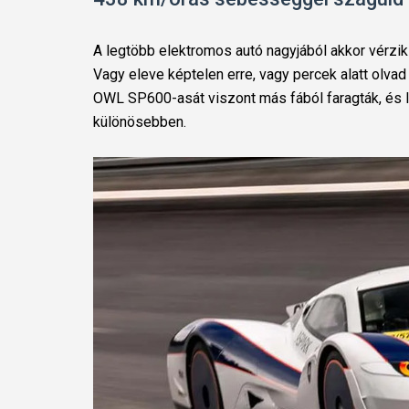
A legtöbb elektromos autó nagyjából akkor vérzik
Vagy eleve képtelen erre, vagy percek alatt olv
OWL SP600-asát viszont más fából faragták, és
különösebben.