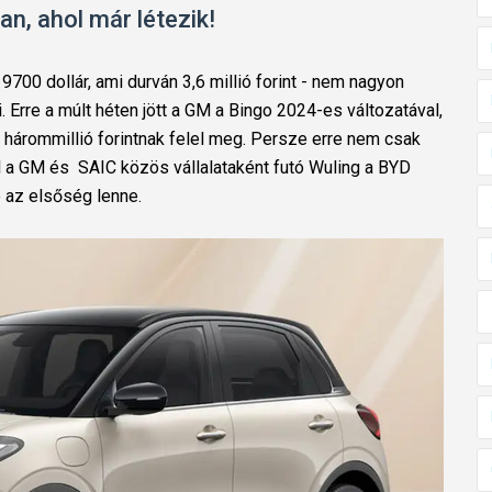
an, ahol már létezik!
9700 dollár, ami durván 3,6 millió forint - nem nagyon
 Erre a múlt héten jött a GM a Bingo 2024-es változatával,
ól hárommillió forintnak felel meg. Persze erre nem csak
hol a GM és SAIC közös vállalataként futó Wuling a BYD
e az elsőség lenne.