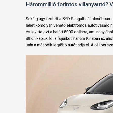
Hárommillió forintos villanyautó? V
Sokáig úgy festett a BYD Seagull-nál olcsóbban - 
lehet komolyan vehető elektromos autót vásárolni.
és levitte ezt a határt 8000 dollárra, ami nagyjáb
itthon kapjuk fel a fejünket, hanem Kínában is, a
után a második legtöbb autót adja el. A cél persz