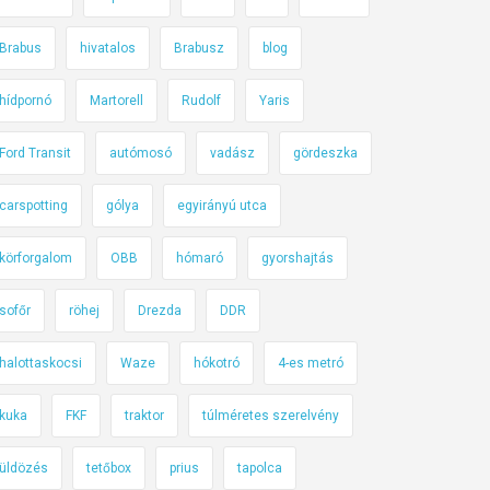
Brabus
hivatalos
Brabusz
blog
hídpornó
Martorell
Rudolf
Yaris
Ford Transit
autómosó
vadász
gördeszka
carspotting
gólya
egyirányú utca
körforgalom
OBB
hómaró
gyorshajtás
sofőr
röhej
Drezda
DDR
halottaskocsi
Waze
hókotró
4-es metró
kuka
FKF
traktor
túlméretes szerelvény
üldözés
tetőbox
prius
tapolca