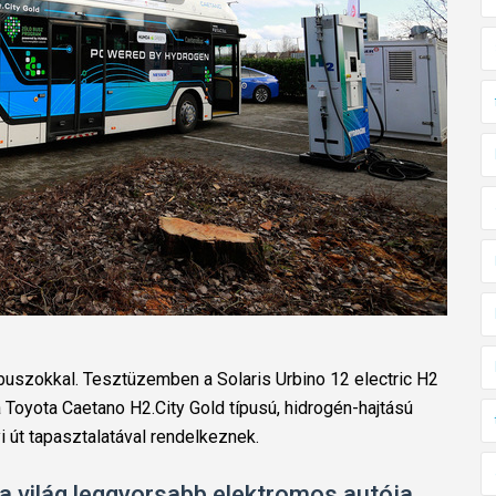
uszokkal. Tesztüzemben a Solaris Urbino 12 electric H2
Toyota Caetano H2.City Gold típusú, hidrogén-hajtású
yi út tapasztalatával rendelkeznek.
 világ leggyorsabb elektromos autója