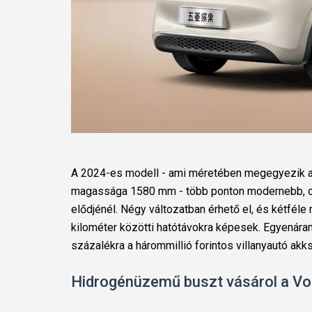
A 2024-es modell - ami méretében megegyezik 
magassága 1580 mm - több ponton modernebb, ok
elődjénél. Négy változatban érhető el, és kétfé
kilométer közötti hatótávokra képesek.
Egyenáram
százalékra a hárommillió forintos villanyautó akks
Hidrogénüzemű buszt vásárol a Vo