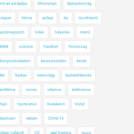
m3-as autópálya
félsorompó
Spanyolország
Jaguar
felicia
pickup
diy
tűzoltóautó
autómegosztó
Volán
hülyenév
metró
BMW
motoros
Frankfurt
Finnország
környezetvédelem
kereszteződés
kerülő
M0
Barkas
kelenvölgy
büntetőfékezés
embléma
vicces
villamos
elektromos
hajó
toyota prius
Budakeszi
közút
dashcam
reklám
COVID-19
Urban Collëctif
ICE
opel frontera
Isuzu