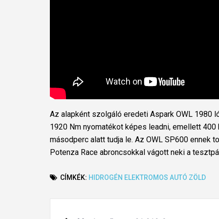
Az alapként szolgáló eredeti Aspark OWL 1980 l
1920 Nm nyomatékot képes leadni, emellett 400 k
másodperc alatt tudja le. Az OWL SP600 ennek to
Potenza Race abroncsokkal vágott neki a tesztpá
CÍMKÉK:
HIDROGÉN
ELEKTROMOS AUTÓ
ZÖLD
Post