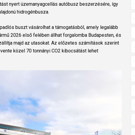
atást nyert üzemanyagcellás autóbusz beszerzésére, így
 tulajdonú hidrogénbusza.
ypadlós buszt vásárolhat a támogatásból, amely legalább
 jármű 2026 első felében állhat forgalomba Budapesten, és
llítja majd az utasokat. Az előzetes számítások szerint
ente közel 70 tonnányi CO2 kibocsátást lehet