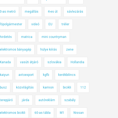
3-as metró
megállás
4-es út
sávlezárás
főpolgármester
videó
EU
tréler
hirdetés
matrica
mini countryman
elektromos bányagép
hülye kiírás
zene
Kanada
vasúti átjáró
szlovákia
Hollandia
kaiyun
avtoexport
kgfb
kerékbilincs
busz
közvilágítás
kamion
bicikli
112
terepjáró
járda
autóreklám
szabály
elektromos bicikli
60-as tábla
M1
Nissan