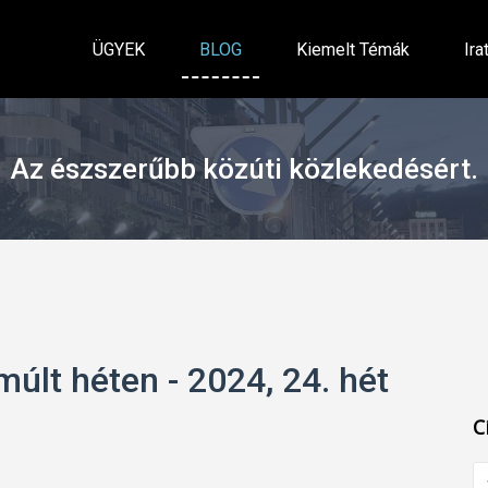
ÜGYEK
BLOG
Kiemelt Témák
Ira
Az észszerűbb közúti közlekedésért.
múlt héten - 2024, 24. hét
C