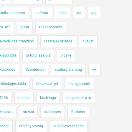
traffix dashcam
csákvár
India
őz
jog
m1m7
gumi
tűzoltógarázs
e-mobilitási tranzíció
utastájékoztatás
húsvét
kispolszki
pötördi szerviz
bicske
köpködés
Szentendre
szabálytalanság
vw
felesleges tábla
útburkolati jel
hidrogénautó
8126
renault
közbringa
megbocsátó út
éjszaka
suzuki
autóroncs
Budaörs
bogár
örményország
relatív gyorshajtás