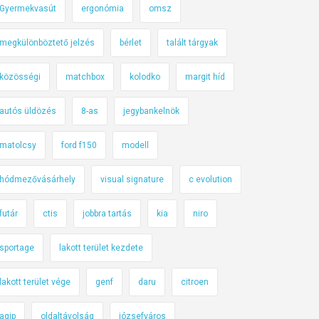
Gyermekvasút
ergonómia
omsz
megkülönböztető jelzés
bérlet
talált tárgyak
közösségi
matchbox
kolodko
margit híd
autós üldözés
8-as
jegybankelnök
matolcsy
ford f150
modell
hódmezővásárhely
visual signature
c evolution
futár
ctis
jobbra tartás
kia
niro
sportage
lakott terület kezdete
lakott terület vége
genf
daru
citroen
agip
oldaltávolság
józsefváros