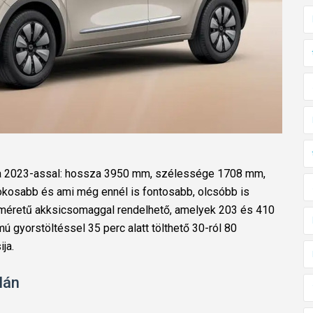
a 2023-assal: hossza 3950 mm, szélessége 1708 mm,
osabb és ami még ennél is fontosabb, olcsóbb is
le méretű akksicsomaggal rendelhető, amelyek 203 és 410
ú gyorstöltéssel 35 perc alatt tölthető 30-ról 80
ija.
lán