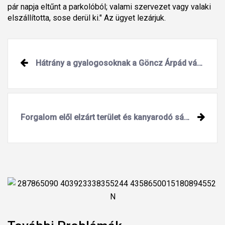
pár napja eltűnt a parkolóból; valami szervezet vagy valaki
elszállította, sose derül ki." Az ügyet lezárjuk.
Hátrány a gyalogosoknak a Göncz Árpád városközpontnál
Forgalom elől elzárt terület és kanyarodó sáv nem éri el a célját