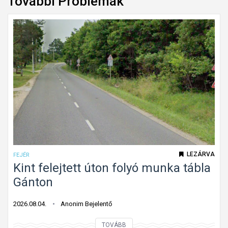
További Problémák
LEZÁRVA
FEJÉR
Kint felejtett úton folyó munka tábla
Gánton
2026.08.04.
Anonim Bejelentő
K
TOVÁBB