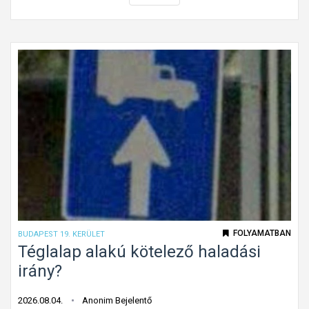
i
n
t
f
e
l
e
j
t
e
t
t
ú
FOLYAMATBAN
BUDAPEST 19. KERÜLET
t
Téglalap alakú kötelező haladási
o
irány?
n
f
2026.08.04.
Anonim Bejelentő