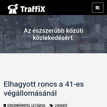
Prim
Men
Az észszerűbb közúti
közlekedésért.
Elhagyott roncs a 41-es
végállomásánál
EREDMÉNNYEL LEZÁRVA
ZAVARÓ