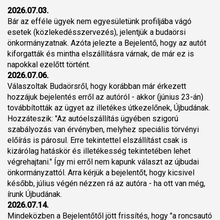
2026.07.03.
Bár az efféle ügyek nem egyesületünk profiljába vágó
esetek (közlekedésszervezés), jelentjük a budaörsi
önkormányzatnak. Azóta jelezte a Bejelentő, hogy az autót
kiforgatták és mintha elszállításra várnak, de már ez is
napokkal ezelőtt történt.
2026.07.06.
Válaszoltak Budaörsről, hogy korábban már érkezett
hozzájuk bejelentés erről az autóról - akkor (június 23-án)
továbbították az ügyet az illetékes útkezelőnek, Újbudának.
Hozzáteszik: "Az autóelszállítás ügyében szigorú
szabályozás van érvényben, melyhez speciális törvényi
előírás is párosul. Erre tekintettel elszállítást csak is
kizárólag hatáskör és illetékesség tekintetében lehet
végrehajtani." Így mi erről nem kapunk választ az újbudai
önkormányzattól. Arra kérjük a bejelentőt, hogy kicsivel
később, július végén nézzen rá az autóra - ha ott van még,
írunk Újbudának.
2026.07.14.
Mindeközben a Bejelentőtől jött frissítés, hogy "a roncsautó