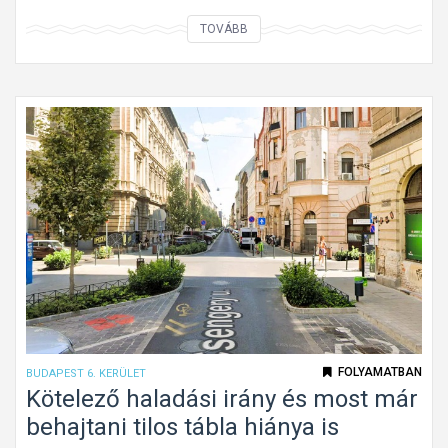
o
T
TOVÁBB
l
é
y
g
ó
l
m
a
u
l
n
a
k
p
a
a
t
l
á
a
b
k
l
ú
a
k
FOLYAMATBAN
BUDAPEST 6. KERÜLET
G
ö
Kötelező haladási irány és most már
á
t
behajtani tilos tábla hiánya is
n
e