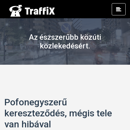
Prim
Men
Az észszerűbb közúti
közlekedésért.
Pofonegyszerű
kereszteződés, mégis tele
van hibával