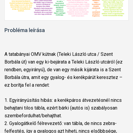
Probléma leírása
A tatabányai OMV kútnak (Teleki László utca / Szent
Borbála út) van egy ki-bejárata a Teleki László utcáról (ez
rendben, egyirányú), de van egy másik kijárata is a Szent
Borbála útra, amit egy gyalog- és kerékpárút keresztez –
ez borítja fel a rendet:
1. Egyirányúsítás hibás: a kerékpáros átvezetésnél nincs
behajtani tilos tábla, ezért bárki (autós is) szabályosan
szembefordulhat/behajthat.
2. Gyalogátkelő félrevezető: van tábla, de nincs zebra-
felfestés, így a gyalogos azt hiheti, nincs elsőbbsége,