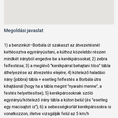
Megoldási javaslat
1) a benzinkút–Borbála út szakaszt az átvezetésnél
kettéosztva egyirányúsítani, a kúthoz közelebbi részen
mindkét irányból engedve be a kerékpárosokat; 2) zebra
felfestése; 3) a meglévő "kerékpárral behajtani tilos" tábla
áthelyezése az átvezetés elejére; 4) kötelező haladási
irány (jobbra) tábla + esetleg felfestés a Borbála útra
kihajtásnál (hogy ha a tábla megint "nyaralni menne", a
festés helyettesítse); 5) kerékpárosoknak szóló
egyirányú/kötelező irány tábla a kúton belül (és "esetleg
egy macisajtot is"); 6) a sebességkorlát kerékpárosokra is
vonatkozzon, illetve vizsgálják felül az 5 km/h