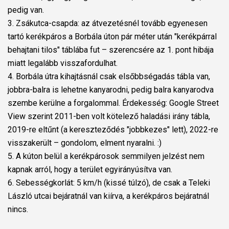
pedig van.
3. Zsákutca-csapda: az átvezetésnél tovább egyenesen
tartó kerékpáros a Borbála úton pár méter után "kerékpárral
behajtani tilos" táblába fut – szerencsére az 1. pont hibája
miatt legalább visszafordulhat.
4. Borbála útra kihajtásnál csak elsőbbségadás tábla van,
jobbra-balra is lehetne kanyarodni, pedig balra kanyarodva
szembe kerülne a forgalommal. Érdekesség: Google Street
View szerint 2011-ben volt kötelező haladási irány tábla,
2019-re eltűnt (a kereszteződés "jobbkezes" lett), 2022-re
visszakerült – gondolom, elment nyaralni. :)
5. A kúton belül a kerékpárosok semmilyen jelzést nem
kapnak arról, hogy a terület egyirányúsítva van.
6. Sebességkorlát: 5 km/h (kissé túlzó), de csak a Teleki
László utcai bejáratnál van kiírva, a kerékpáros bejáratnál
nincs.