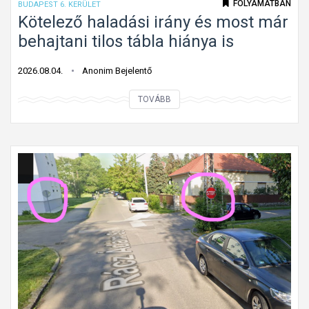
FOLYAMATBAN
BUDAPEST 6. KERÜLET
G
ö
Kötelező haladási irány és most már
á
t
behajtani tilos tábla hiánya is
n
e
t
l
2026.08.04.
Anonim Bejelentő
o
e
n
K
TOVÁBB
z
ö
ő
t
h
e
a
l
l
e
a
z
d
ő
á
h
s
a
i
l
i
a
r