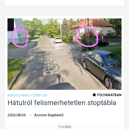
ö
ő
t
h
e
a
l
l
e
a
z
d
ő
á
h
s
a
i
l
i
a
r
d
á
á
FOLYAMATBAN
BORSOD-ABAÚJ-ZEMPLÉN
n
s
Hátulról felismerhetetlen stoptábla
y
i
?
i
2026.08.04.
Anonim Bejelentő
r
H
TOVÁBB