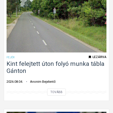
LEZÁRVA
FEJÉR
Kint felejtett úton folyó munka tábla
Gánton
2026.08.04.
Anonim Bejelentő
K
TOVÁBB
i
n
t