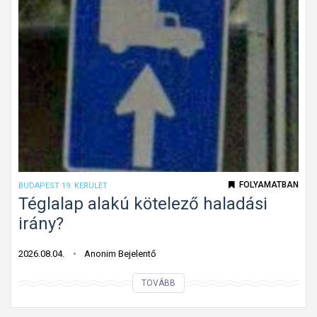
f
e
l
e
j
t
e
t
t
ú
FOLYAMATBAN
BUDAPEST 19. KERÜLET
t
Téglalap alakú kötelező haladási
o
irány?
n
f
2026.08.04.
Anonim Bejelentő
o
T
TOVÁBB
l
é
y