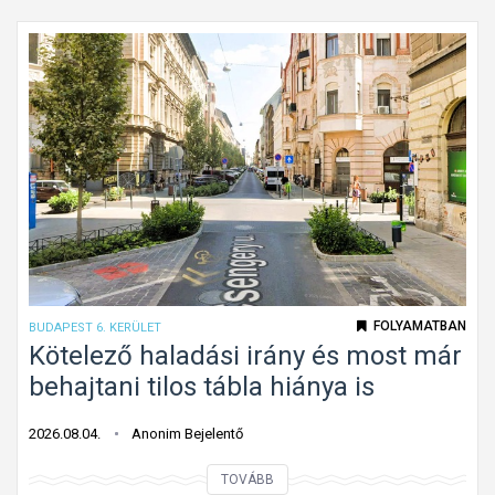
g
ó
l
m
a
u
l
n
a
k
p
a
a
t
l
á
a
b
k
l
ú
a
k
FOLYAMATBAN
BUDAPEST 6. KERÜLET
G
ö
Kötelező haladási irány és most már
á
t
behajtani tilos tábla hiánya is
n
e
t
l
2026.08.04.
Anonim Bejelentő
o
e
n
K
TOVÁBB
z