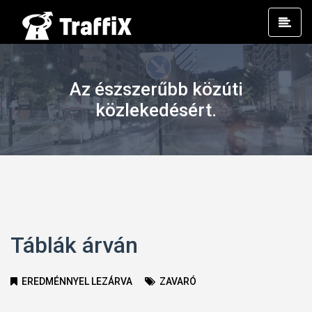
Prim
Men
Az észszerűbb közúti
közlekedésért.
Táblák árván
EREDMÉNNYEL LEZÁRVA
ZAVARÓ