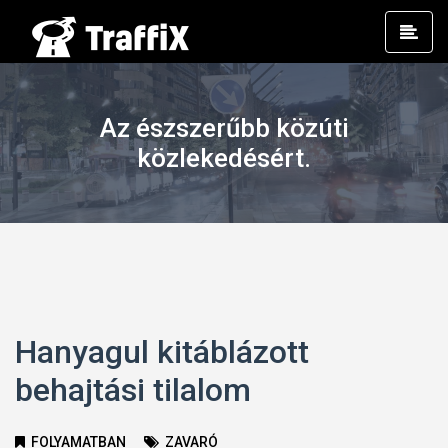
Prim
Men
Az észszerűbb közúti
közlekedésért.
Hanyagul kitáblázott
behajtási tilalom
FOLYAMATBAN
ZAVARÓ