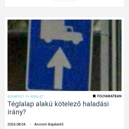
i
n
t
f
e
l
e
j
t
e
t
t
ú
FOLYAMATBAN
BUDAPEST 19. KERÜLET
t
Téglalap alakú kötelező haladási
o
irány?
n
f
2026.08.04.
Anonim Bejelentő