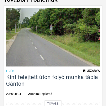
LEZÁRVA
FEJÉR
Kint felejtett úton folyó munka tábla
Gánton
2026.08.04.
Anonim Bejelentő
K
TOVÁBB