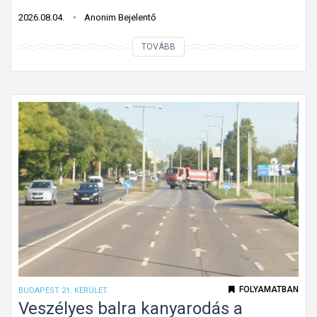
?
i
2026.08.04.
Anonim Bejelentő
r
H
TOVÁBB
á
á
n
t
y
u
é
l
s
r
m
ó
o
l
s
f
t
e
m
l
á
i
r
s
b
m
FOLYAMATBAN
BUDAPEST 21. KERÜLET
e
e
Veszélyes balra kanyarodás a
h