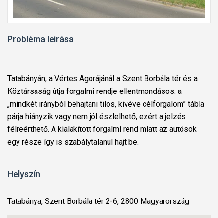
Probléma leírása
Tatabányán, a Vértes Agorájánál a Szent Borbála tér és a
Köztársaság útja forgalmi rendje ellentmondásos: a
„mindkét irányból behajtani tilos, kivéve célforgalom” tábla
párja hiányzik vagy nem jól észlelhető, ezért a jelzés
félreérthető. A kialakított forgalmi rend miatt az autósok
egy része így is szabálytalanul hajt be.
Helyszín
Tatabánya, Szent Borbála tér 2-6, 2800 Magyarország