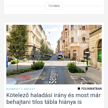
o
T
TOVÁBB
l
é
y
g
ó
l
m
a
u
l
n
a
k
p
a
a
t
l
á
a
b
k
l
ú
a
k
FOLYAMATBAN
BUDAPEST 6. KERÜLET
G
ö
Kötelező haladási irány és most már
á
t
behajtani tilos tábla hiánya is
n
e