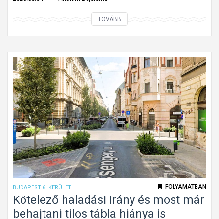
o
T
TOVÁBB
l
é
y
g
ó
l
m
a
u
l
n
a
k
p
a
a
t
l
á
a
b
k
l
ú
a
k
FOLYAMATBAN
BUDAPEST 6. KERÜLET
G
ö
Kötelező haladási irány és most már
á
t
behajtani tilos tábla hiánya is
n