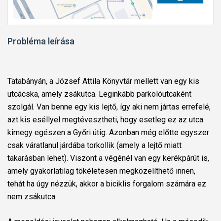
Probléma leírása
Tatabányán, a József Attila Könyvtár mellett van egy kis
utcácska, amely zsákutca. Leginkább parkolóutcaként
szolgál. Van benne egy kis lejtő, így aki nem jártas errefelé,
azt kis eséllyel megtévesztheti, hogy esetleg ez az utca
kimegy egészen a Győri útig. Azonban még előtte egyszer
csak váratlanul járdába torkollik (amely a lejtő miatt
takarásban lehet). Viszont a végénél van egy kerékpárút is,
amely gyakorlatilag tökéletesen megközelíthető innen,
tehát ha úgy nézzük, akkor a biciklis forgalom számára ez
nem zsákutca.