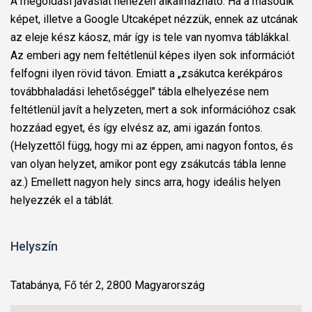
A megoldási javaslat nehezen alkalmazható. Ha a második
képet, illetve a Google Utcaképet nézzük, ennek az utcának
az eleje kész káosz, már így is tele van nyomva táblákkal.
Az emberi agy nem feltétlenül képes ilyen sok információt
felfogni ilyen rövid távon. Emiatt a „zsákutca kerékpáros
továbbhaladási lehetőséggel" tábla elhelyezése nem
feltétlenül javít a helyzeten, mert a sok információhoz csak
hozzáad egyet, és így elvész az, ami igazán fontos.
(Helyzettől függ, hogy mi az éppen, ami nagyon fontos, és
van olyan helyzet, amikor pont egy zsákutcás tábla lenne
az.) Emellett nagyon hely sincs arra, hogy ideális helyen
helyezzék el a táblát.
Helyszín
Tatabánya, Fő tér 2, 2800 Magyarország