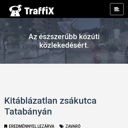
Prim
Men
Az észszerűbb közúti
közlekedésért.
Kitáblázatlan zsákutca
Tatabányán
EREDMÉNNYEL LEZÁRVA
ZAVARÓ