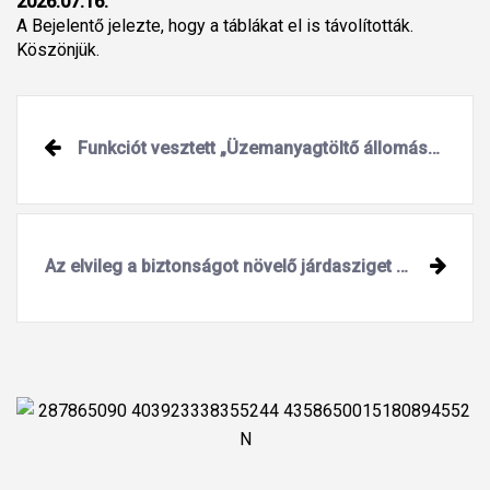
2026.07.16.
A Bejelentő jelezte, hogy a táblákat el is távolították.
Köszönjük.
Funkciót vesztett „Üzemanyagtöltő állomás” tábla
Az elvileg a biztonságot növelő járdasziget pont a védett buszmegállót veszélyezteti extrém időjárás esetén