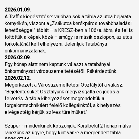
2026.01.09.
A Traffix kiegészítése: valóban sok a tábla az utca bejárata
környékén, viszont a „Zsákutca kerékpáros továbbhaladási
lehetőséggel” táblát – a KRESZ-ben a 106/a. ábra, és fel is
töltöttük a képek közé – amúgy is másik oszlopon, az utca
torkolatánál kell elhelyezni. Jelentjük Tatabánya
önkormányzatának.
2026.02.09.
Egy hónap alatt nem kaptunk választ a tatabányai
önkormányzat városüzemeltetésétől. Rákérdeztünk.
2026.02.12.
Megérkezett a Városüzemeltetési Osztálytól a válasz:
"Bejelentésüket Osztályunk megvizsgálta és jogos a
felvetés. A tábla kihelyezését megrendeltük a
forgalomtechnikáért felelő kollégáinktól, a kihelyezés
elvégeztéig kérjük szíves türelmüket."
Szuper - mindenkinek köszönjük. Körülbelül 2 hónap múlva
ránézünk az ügyre, hogy kint van-e a megrendelt tábla.