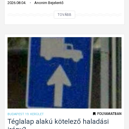
2026.08.04.
Anonim Bejelentő
K
TOVÁBB
i
n
t
f
e
l
e
j
t
e
t
t
ú
FOLYAMATBAN
BUDAPEST 19. KERÜLET
t
Téglalap alakú kötelező haladási
o