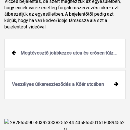
Vicces bejelentés, de azért megnézzük az egyesületben,
hogy ennek van-e esetleg forgalomszervezési oka - ezt
átbeszéljük az egyesületben. A bejelentőtől pedig azt
kérjük, hogy ha van kedve/ideje támassza alá ezt a
bejelentést videóval.
Megtévesztő jobbkezes utca és erősen túlzó 10-es tábla Száron
Veszélyes útkereszteződés a Kőér utcában