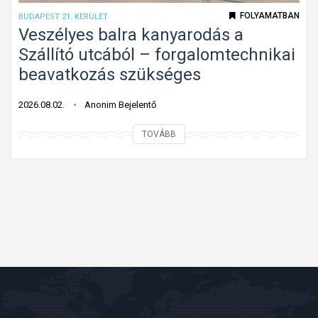
b
m
FOLYAMATBAN
BUDAPEST 21. KERÜLET
e
e
Veszélyes balra kanyarodás a
h
r
Szállító utcából – forgalomtechnikai
a
h
beavatkozás szükséges
j
e
t
t
2026.08.02.
Anonim Bejelentő
a
e
n
V
TOVÁBB
t
i
e
l
t
s
e
i
z
n
l
é
s
o
l
t
s
y
o
t
e
p
á
s
t
b
b
á
l
a