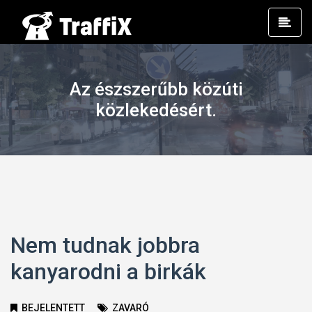
Prim
Men
Az észszerűbb közúti
közlekedésért.
Nem tudnak jobbra
kanyarodni a birkák
BEJELENTETT
ZAVARÓ