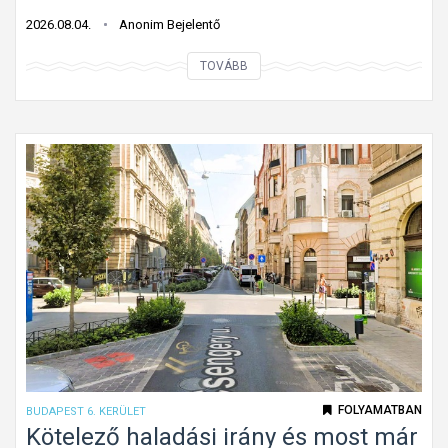
f
2026.08.04.
Anonim Bejelentő
o
T
TOVÁBB
l
é
y
g
ó
l
m
a
u
l
n
a
k
p
a
a
t
l
á
a
b
k
l
ú
a
k
FOLYAMATBAN
BUDAPEST 6. KERÜLET
G
ö
Kötelező haladási irány és most már
á