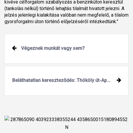
kivéve célforgalom szabályozás a benzinkúton keresztül
(tankolás nélkül) történő lehajtás tilalmát hivatott jelezni. A
jelzés jelenlegi kialakítása valóban nem megfelelő, a tilalom
gyorsforgalmi úton történő előjelzéséről intézkedtünk."
Végeznek munkát vagy sem?
Beláthatatlan kereszteződés: Thököly út-Apolló utca