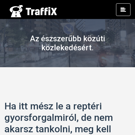
Prim
Men
Az észszerűbb közúti
közlekedésért.
Ha itt mész le a reptéri
gyorsforgalmiról, de nem
akarsz tankolni, meg kell