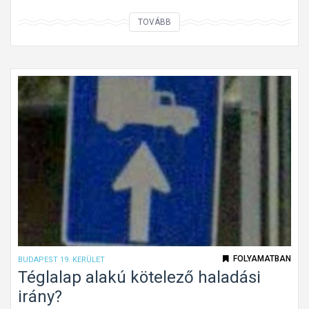
K
TOVÁBB
i
n
t
f
e
l
e
j
t
e
t
t
ú
FOLYAMATBAN
BUDAPEST 19. KERÜLET
t
Téglalap alakú kötelező haladási
o
irány?
n