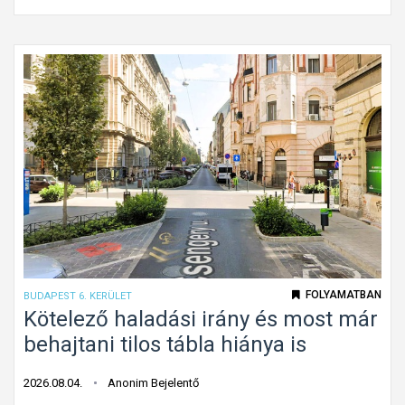
é
é
y
s
g
ó
e
l
m
a
u
l
n
a
k
p
a
a
t
l
á
a
b
k
l
ú
a
k
FOLYAMATBAN
BUDAPEST 6. KERÜLET
G
ö
Kötelező haladási irány és most már
á
t
behajtani tilos tábla hiánya is
n
e
t
l
2026.08.04.
Anonim Bejelentő
o