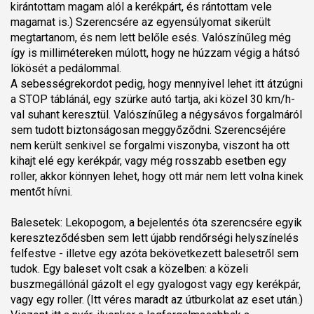
kirántottam magam alól a kerékpárt, és rántottam vele
magamat is.) Szerencsére az egyensúlyomat sikerült
megtartanom, és nem lett belőle esés. Valószínűleg még
így is millimétereken múlott, hogy ne húzzam végig a hátsó
lökösét a pedálommal.
A sebességrekordot pedig, hogy mennyivel lehet itt átzúgni
a STOP táblánál, egy szürke autó tartja, aki közel 30 km/h-
val suhant keresztül. Valószínűleg a négysávos forgalmáról
sem tudott biztonságosan meggyőződni. Szerencséjére
nem került senkivel se forgalmi viszonyba, viszont ha ott
kihajt elé egy kerékpár, vagy még rosszabb esetben egy
roller, akkor könnyen lehet, hogy ott már nem lett volna kinek
mentőt hívni.
Balesetek: Lekopogom, a bejelentés óta szerencsére egyik
kereszteződésben sem lett újabb rendőrségi helyszínelés
felfestve - illetve egy azóta bekövetkezett balesetről sem
tudok. Egy baleset volt csak a közelben: a közeli
buszmegállónál gázolt el egy gyalogost vagy egy kerékpár,
vagy egy roller. (Itt véres maradt az útburkolat az eset után.)