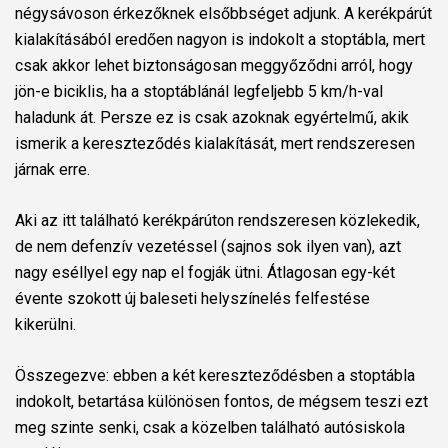
négysávoson érkezőknek elsőbbséget adjunk. A kerékpárút
kialakításából eredően nagyon is indokolt a stoptábla, mert
csak akkor lehet biztonságosan meggyőződni arról, hogy
jön-e biciklis, ha a stoptáblánál legfeljebb 5 km/h-val
haladunk át. Persze ez is csak azoknak egyértelmű, akik
ismerik a kereszteződés kialakítását, mert rendszeresen
járnak erre.
Aki az itt található kerékpárúton rendszeresen közlekedik,
de nem defenzív vezetéssel (sajnos sok ilyen van), azt
nagy eséllyel egy nap el fogják ütni. Átlagosan egy-két
évente szokott új baleseti helyszínelés felfestése
kikerülni.
Összegezve: ebben a két kereszteződésben a stoptábla
indokolt, betartása különösen fontos, de mégsem teszi ezt
meg szinte senki, csak a közelben található autósiskola