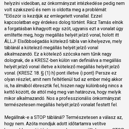
helyzíni videóban, az önkormányzat intézkedése pedig nem
volt szakszerű és nem is oldotta meg a problémát:
"Először is kezdjük az emlegetett vonallal. Ezzel
kapcsolatban egy érdekes dolog történt. Rácz Tamás elnök
a forgatásban kihagyott egy szót, ugyanis ezt a vonalat úgy
említette meg, hogy megállás helyét jelző vonal, holott itt
ÁLLJ! Elsőbbségadás kötelező tábla van kihelyezve, mely
táblánál a kötelező megállás helyét jelző vonal
alkalmazandó. Ez a kötelező szócska nem tűnik nagy
dolognak, de a KRESZ-ben külön van definiálva a megállás
helyét jelző vonal illetve a kötelező megállás helyét jelző
vonal. (KRESZ 18. § (1) h) pont illetve i) pont) Persze ez
olyan részlet, amit nem feltétlenül tud az ember még akkor
is, ha álmából ébresztik fel, hiszen nagy különbség nincs a
kettő között, de attól még meg van határozva, hogy melyik
mikor alkalmazandó. Nos a professzionális önkormányzat
természetesen megállás helyét jelző vonalat festett fel.
Megállnak-e a STOP táblánál? Természetesen a válasz az,
hogy nem. Azóta mondjuk adott időtartamra vetítve