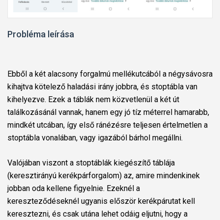
Probléma leírása
Ebből a két alacsony forgalmú mellékutcából a négysávosra
kihajtva kötelező haladási irány jobbra, és stoptábla van
kihelyezve. Ezek a táblák nem közvetlenül a két út
találkozásánál vannak, hanem egy jó tíz méterrel hamarabb,
mindkét utcában, így első ránézésre teljesen értelmetlen a
stoptábla vonalában, vagy igazából bárhol megállni.
Valójában viszont a stoptáblák kiegészítő táblája
(keresztirányú kerékpárforgalom) az, amire mindenkinek
jobban oda kellene figyelnie. Ezeknél a
kereszteződéseknél ugyanis először kerékpárutat kell
keresztezni, és csak utána lehet odáig eljutni, hogy a