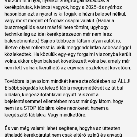
Viszont itt a nyár, ilyenkor a legforgalmasabbak a
kerékpárutak, kíváncsi vagyok, hogy a 2025-ös nyárhoz
hasonlóan ezt a nyarat is ki fogjuk-e húzni baleset nélkül,
vagy most megint el fognak csapni valakit. (Habár a
buszmegállós eset másfél hete történt, úgyhogy
technikailag az idei kerékpárszezon már nem lesz
balesetmentes.) Sajnos többször láttam olyan autót is,
illetve olyan rollerest is, akik meggondolatlan sebességgel
közlekedtek. Ha közülük egy-egy forgalmi viszonyba került
volna, akkor olyan baleset következett volna be, amely már
nem lett volna elkerülhető az egymás észlelését követően.
Továbbra is javaslom mindkét kereszteződésben az ÁLLJ!
Elsőbbségadás kötelező tábla megismétlését az út bal
oldalán, kiegészítőtáblával együtt. Viszont a
bejelentésemmel ellentétben most már úgy látom, hogy
nem is a STOP táblákra kéne neonkeret, hanem a
kiegészítő táblákra. Vagy mindkettőre.
És van még valami: lehet segítene, hogyha az úttesten
áthaladó kerékpárutat nem csak eltérő színű és anyagú