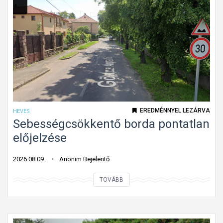
ő
ú
t
v
o
n
a
l
o
EREDMÉNNYEL LEZÁRVA
HEVES
n
Sebességcsökkentő borda pontatlan
n
előjelzése
i
n
2026.08.09.
Anonim Bejelentő
c
S
TOVÁBB
s
e
k
b
ö
e