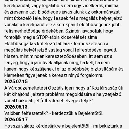
kerékpárutat, vagy legalábbis nem úgy viselkedik, mintha
észrevenné azt. Elsődleges javaslatunk az önkormányzat,
mint útkezelő felé, hogy fessék fel a megállás helyét jelző
vonalat a kerékpárút elé a kerékpárút elsőbbségének jobb
felismerhetősége érdekében. Szintén javasoljuk, hogy
fontolják meg a STOP-tábla kicserélését sima
Elsőbbségadás kötelező táblára - természetesen a
megállás helyét jelző vastag vonal felfestésével együtt,
hiszen, mint minden kereszteződéseben, itt sem az a
lényeg, hogy a járművek álljanak meg, ha kell, ha nem,
hanem hogy készüljenek fel az elsőbbség biztosítására és
kiemelten figyeljenek a keresztirányú forgalomra.
2025.07.15.
A Városüzemeltetési Osztály ígéri, hogy a "Köztársaság úti
két kihajtónál jelzett probléma megoldására a helyzetjelző
vonal burkolati jel felfestését elvégeztetjük".
2026.05.13.
Valóban felfestették? - kérdezzük a Bejelentőtől.
2026.05.17.
Hosszú válasz kérdésünkre a bejelentőtől - mi bakiztunk a