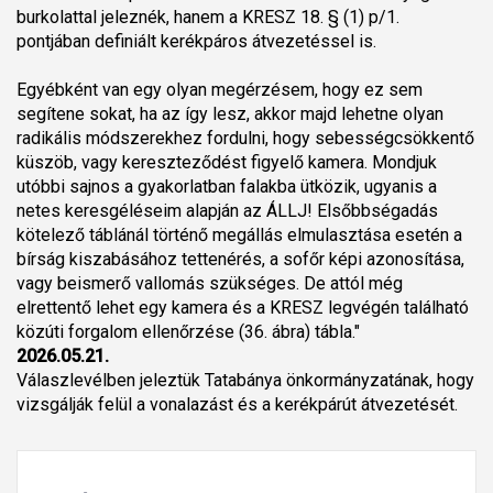
burkolattal jeleznék, hanem a KRESZ 18. § (1) p/1.
pontjában definiált kerékpáros átvezetéssel is.
Egyébként van egy olyan megérzésem, hogy ez sem
segítene sokat, ha az így lesz, akkor majd lehetne olyan
radikális módszerekhez fordulni, hogy sebességcsökkentő
küszöb, vagy kereszteződést figyelő kamera. Mondjuk
utóbbi sajnos a gyakorlatban falakba ütközik, ugyanis a
netes keresgéléseim alapján az ÁLLJ! Elsőbbségadás
kötelező táblánál történő megállás elmulasztása esetén a
bírság kiszabásához tettenérés, a sofőr képi azonosítása,
vagy beismerő vallomás szükséges. De attól még
elrettentő lehet egy kamera és a KRESZ legvégén található
közúti forgalom ellenőrzése (36. ábra) tábla."
2026.05.21.
Válaszlevélben jeleztük Tatabánya önkormányzatának, hogy
vizsgálják felül a vonalazást és a kerékpárút átvezetését.