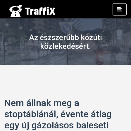
Prim
Men
Az észszerűbb közúti
közlekedésért.
Nem állnak meg a
stoptáblánál, évente átlag
egy új gázolásos baleseti