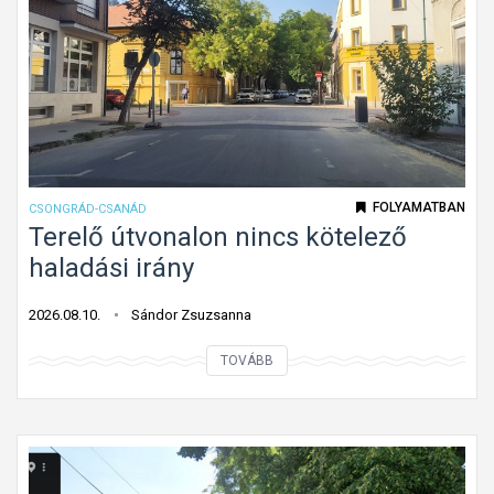
FOLYAMATBAN
CSONGRÁD-CSANÁD
Terelő útvonalon nincs kötelező
haladási irány
2026.08.10.
Sándor Zsuzsanna
T
TOVÁBB
e
r
e
l