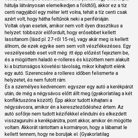
hátulja látványosan elemelkedjen a földtől), akkor ez a tíz
centi nagyjából egy méter lett volna, tehát a tíz centi csak
azért volt, hogy hátha feltűnök neki a perifériáján.
Voltak olyan esetek, amikor nem volt ilyen drasztikus a
helyzet: többször előfordult, hogy erősebbet kellett
lassítanom (lásd pl. 27-ről 15-re), vagy akár meg is kellett
állnom, de ezek egyike sem sem volt vészfékezéses. Egy
veszélyesebb eset volt még: itt épp előzést fejeztem be,
és a mögöttem haladó e-rolleres és közöttem nem alakult
ki a biztonságos követési távolság, mikor kihajtott elénk
egy autó. Szerencsére a rolleres időben felismerte a
helyzetet, és nem futott rám.
És a személyes kedvencem: egyszer egy autó a kerékpárút
után, de még a négysávos előtt állt meg (gyakorlatilag a két
konfliktuszóna között). Épp akkor tudott kihajtani a
négysávosra, amikor én a kereszteződéshez értem. Az
autó sofőrje nem tudott kézifékkel elindulni és elkezdett
visszagurulni a kerékpárútra, pont akkor, amikor én mögötte
voltam. Akkorát rántottam a kormányon, hogy a lábamat le
kellett tennem, hogy ne boruljak el. (Gyakorlatilag