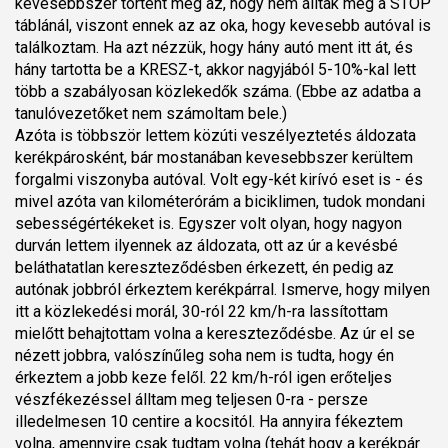
kevesebbszer történt meg az, hogy nem álltak meg a STOP
táblánál, viszont ennek az az oka, hogy kevesebb autóval is
találkoztam. Ha azt nézzük, hogy hány autó ment itt át, és
hány tartotta be a KRESZ-t, akkor nagyjából 5-10%-kal lett
több a szabályosan közlekedők száma. (Ebbe az adatba a
tanulóvezetőket nem számoltam bele.)
Azóta is többször lettem közúti veszélyeztetés áldozata
kerékpárosként, bár mostanában kevesebbszer kerültem
forgalmi viszonyba autóval. Volt egy-két kirívó eset is - és
mivel azóta van kilométerórám a biciklimen, tudok mondani
sebességértékeket is. Egyszer volt olyan, hogy nagyon
durván lettem ilyennek az áldozata, ott az úr a kevésbé
beláthatatlan kereszteződésben érkezett, én pedig az
autónak jobbról érkeztem kerékpárral. Ismerve, hogy milyen
itt a közlekedési morál, 30-ról 22 km/h-ra lassítottam
mielőtt behajtottam volna a kereszteződésbe. Az úr el se
nézett jobbra, valószínűleg soha nem is tudta, hogy én
érkeztem a jobb keze felől. 22 km/h-ról igen erőteljes
vészfékezéssel álltam meg teljesen 0-ra - persze
illedelmesen 10 centire a kocsitól. Ha annyira fékeztem
volna, amennyire csak tudtam volna (tehát hogy a kerékpár