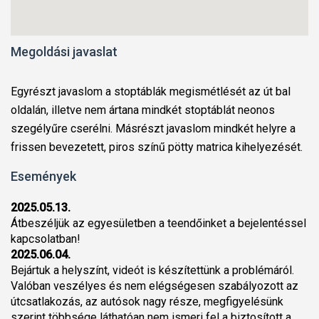
Megoldási javaslat
Egyrészt javaslom a stoptáblák megismétlését az út bal
oldalán, illetve nem ártana mindkét stoptáblát neonos
szegélyűre cserélni. Másrészt javaslom mindkét helyre a
frissen bevezetett, piros színű pötty matrica kihelyezését.
Események
2025.05.13.
Átbeszéljük az egyesületben a teendőinket a bejelentéssel
kapcsolatban!
2025.06.04.
Bejártuk a helyszínt, videót is készítettünk a problémáról.
Valóban veszélyes és nem elégségesen szabályozott az
útcsatlakozás, az autósok nagy része, megfigyelésünk
szerint többsége láthatóan nem ismeri fel a biztosított a