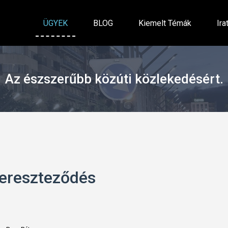
ÜGYEK
BLOG
Kiemelt Témák
Ira
Az észszerűbb közúti közlekedésért.
kereszteződés