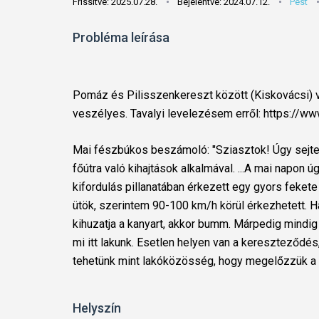
Frissítve: 2025.07.28.
Bejelentve: 2024.07.12.
Pest
Probléma leírása
Pomáz és Pilisszenkereszt között (Kiskovácsi) va
veszélyes. Tavalyi levelezésem erről: https://w
Mai fészbúkos beszámoló: "Sziasztok! Úgy sejte
főútra való kihajtások alkalmával. ...A mai napon ú
kifordulás pillanatában érkezett egy gyors fekete 
ütök, szerintem 90-100 km/h körül érkezhetett. H
kihuzatja a kanyart, akkor bumm. Márpedig mindig
mi itt lakunk. Esetlen helyen van a kereszteződés
tehetünk mint lakóközösség, hogy megelőzzük a 
Helyszín