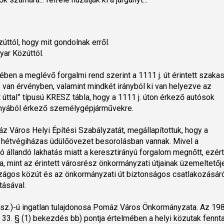
tól, hogy mit gondolnak erről.
ar Közúttól.
ben a meglévő forgalmi rend szerint a 1111 j. út érintett szaka
an érvényben, valamint mindkét irányból ki van helyezve az
úttal” típusú KRESZ tábla, hogy a 1111 j. úton érkező autósok
ányából érkező személygépjárművekre.
Város Helyi Építési Szabályzatát, megállapítottuk, hogy a
 hétvégiházas üdülőövezet besorolásban vannak. Mivel a
 állandó lakhatás miatt a keresztirányú forgalom megnőtt, ezér
mint az érintett városrész önkormányzati útjainak üzemeltetőj
ágos közút és az önkormányzati út biztonságos csatlakozásáró
tásával.
z.)-ú ingatlan tulajdonosa Pomáz Város Önkormányzata. Az 1988
) 33. § (1) bekezdés bb) pontja értelmében a helyi közutak fennta