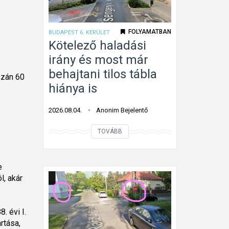
a
n
l
k
FOLYAMATBAN
BUDAPEST 6. KERÜLET
a
a
Kötelező haladási
k
t
irány és most már
ú
á
behajtani tilos tábla
szán 60
k
b
hiánya is
ö
l
t
a
2026.08.04.
Anonim Bejelentő
e
G
K
l
á
TOVÁBB
ö
e
n
t
t
z
t
e
e
ő
o
l, akár
l
h
n
e
a
z
l
. évi I.
rtása,
ő
a