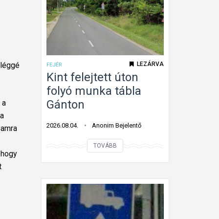
Eléggé
LEZÁRVA
FEJÉR
Kint felejtett úton
folyó munka tábla
Gánton
 a
 a
2026.08.04.
Anonim Bejelentő
asamra
K
TOVÁBB
 hogy
i
t
n
t
f
e