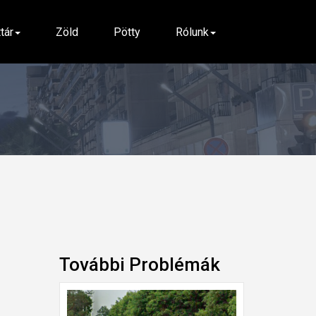
ttár
Zöld
Pötty
Rólunk
További Problémák