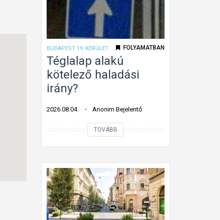
l
e
j
t
FOLYAMATBAN
BUDAPEST 19. KERÜLET
e
Téglalap alakú
t
kötelező haladási
t
irány?
ú
t
2026.08.04.
Anonim Bejelentő
o
T
n
TOVÁBB
é
f
g
o
l
l
a
y
l
ó
a
m
p
u