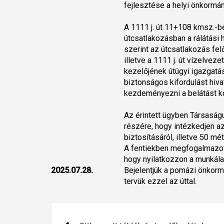
fejlesztése a helyi önkormán
A 1111 j. út 11+108 kmsz.-b
útcsatlakozásban a rálátási
szerint az útcsatlakozás fe
illetve a 1111 j. út vízelveze
kezelőjének útügyi igazgatási
biztonságos kifordulást hiv
kezdeményezni a belátást k
Az érintett ügyben Társasá
részére, hogy intézkedjen az
biztosításáról, illetve 50 m
A fentiekben megfogalmazot
hogy nyilatkozzon a munkála
2025.07.28.
Bejelentjük a pomázi önkorm
tervük ezzel az úttal.