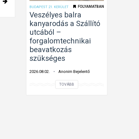
e
s
FOLYAMATBAN
BUDAPEST 21. KERÜLET
l
t
Veszélyes balra
i
m
kanyarodás a Szállító
s
á
utcából –
m
r
forgalomtechnikai
e
b
beavatkozás
r
e
szükséges
h
h
e
a
2026.08.02.
Anonim Bejelentő
t
j
e
t
V
TOVÁBB
t
a
e
l
n
s
e
i
z
n
t
é
s
i
l
t
l
y