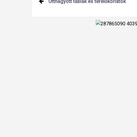
Otthagyott táblák és terelőkorlátok