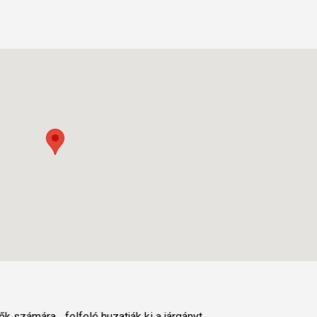
számára... felfelé huzatják ki a járgányt...