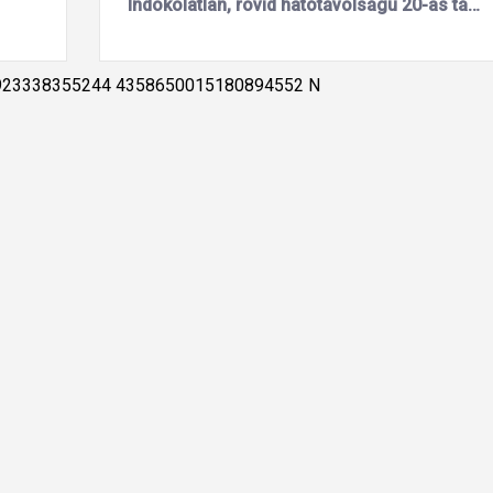
Indokolatlan, rövid hatótávolságú 20-as tábla a Keletinél