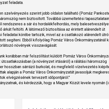
yzat feladata.
en szelvényezés szerint jobb oldalon található (Pomáz Pankost
 háromszög nem biztosított. Továbbá üzemeltetési tapasztalatai
lől rendszeres a sár és hordalékfelhordás, mely balesetveszélye
tő árkát feltölti. A látómező biztosítása az érintett alárendelt út
 feladatai körébe tartozik, mivel az a csatlakozó alárendelt útró
atott segíteni. Ebből kifolyólag Pomáz Város Önkormányzatánál k
orlátozó növények visszavágását.
gunk korábban már felszólítást küldött Pomáz Város Önkormányz
 útcsatlakozásban (a növényzet irtásáról) a rálátási háromszög
éter hosszban sárrázó burkolat, és megfelelő vízelvezetés kiépít
tak alapján a Pomáz Város Önkormányzatát javasoljuk megkeres
tok elvégzésének tervezett időpontjáról."
ányzatnak, és kérdezzük, hogy a Magyar Közút levele nyomán (i