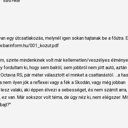
Bara Péter
n egy útcsatlakozás, melynél igen sokan hajtanak be a főútra. 
ww.barinform.hu/001_kozut.pdf
m, szinte mindenkinek volt már kellemetlen/veszélyes élménye
gy fordultam ki, hogy sem balról, sem jobbról nem jött autó, aztán
Octavia RS, pár méter választott el minket a csattanástól. ...a h
a nem ilyen jók a reflexei vagy a fék a Skodán, vagy még jobban
 lesz valaki, aki éppen élvezi a sebességet, és nem számít arra,
, ez van. Már sokszor volt téma, de úgy néz ki, nem elégszer: Mi
bajt?"