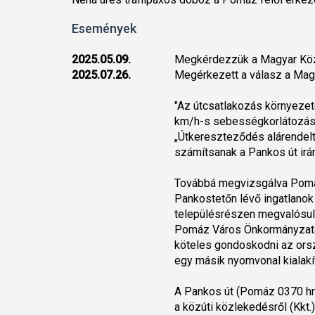
Események
2025.05.09.
Megkérdezzük a Magyar Közút
2025.07.26.
Megérkezett a válasz a Magy
"Az útcsatlakozás környezeté
km/h-s sebességkorlátozás v
„Útkereszteződés alárendelt 
számítsanak a Pankos út ir
Továbbá megvizsgálva Pomáz 
Pankostetőn lévő ingatlanok
településrészen megvalósuló
Pomáz Város Önkormányzata, 
köteles gondoskodni az orsz
egy másik nyomvonal kialakí
A Pankos út (Pomáz 0370 hrs
a közúti közlekedésről (Kkt.