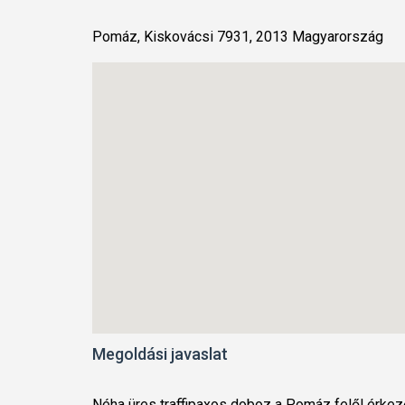
Pomáz, Kiskovácsi 7931, 2013 Magyarország
Megoldási javaslat
Néha üres traffipaxos doboz a Pomáz felől érkezők 