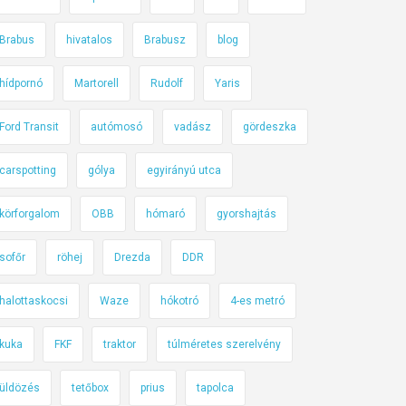
Brabus
hivatalos
Brabusz
blog
hídpornó
Martorell
Rudolf
Yaris
Ford Transit
autómosó
vadász
gördeszka
carspotting
gólya
egyirányú utca
körforgalom
OBB
hómaró
gyorshajtás
sofőr
röhej
Drezda
DDR
halottaskocsi
Waze
hókotró
4-es metró
kuka
FKF
traktor
túlméretes szerelvény
üldözés
tetőbox
prius
tapolca