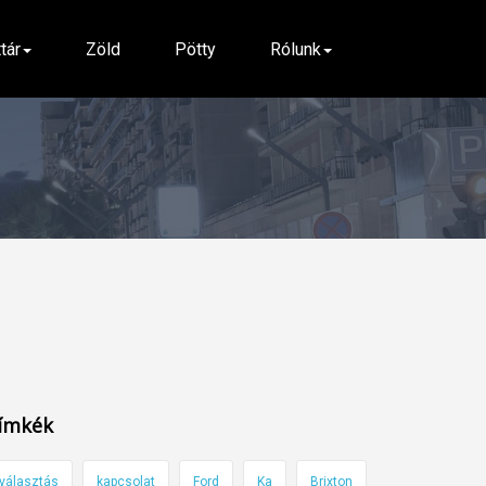
ttár
Zöld
Pötty
Rólunk
ímkék
választás
kapcsolat
Ford
Ka
Brixton