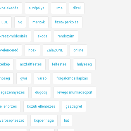
közlekedés
autópálya
Lime
dízel
FEOL
5g
mentők
fizető parkolás
kresz-módosítás
skoda
rendszám
Velencei-tó
hoax
ZalaZONE
online
térkép
aszfaltfestés
felfestés
hülyeség
hőség
győr
varsó
forgalomcsillapítás
légszennyezés
dugódíj
levegő munkacsoport
ellenőrzés
közúti ellenőrzés
gazdagrét
városépítészet
koppenhága
fiat