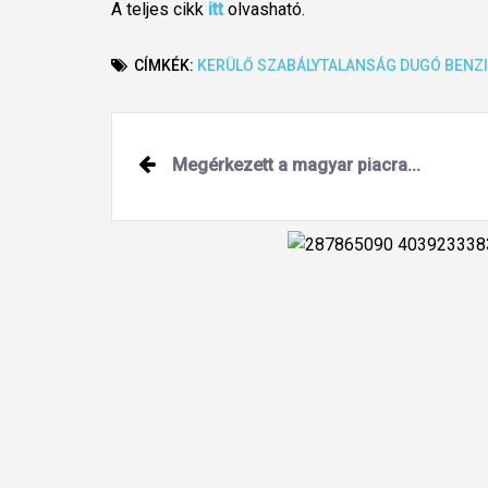
A teljes cikk
itt
olvasható.
CÍMKÉK:
KERÜLŐ
SZABÁLYTALANSÁG
DUGÓ
BENZ
Post
Megérkezett a magyar piacra...
navigation