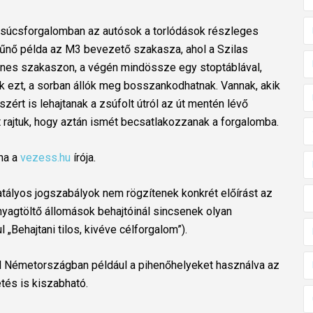
i csúcsforgalomban az autósok a torlódások részleges
tűnő példa az M3 bevezető szakasza, ahol a Szilas
yenes szakaszon, a végén mindössze egy stoptáblával,
ák ezt, a sorban állók meg bosszankodhatnak. Vannak, akik
rt is lehajtanak a zsúfolt útról az út mentén lévő
t rajtuk, hogy aztán ismét becsatlakozzanak a forgalomba.
ána a
vezess.hu
írója.
hatályos jogszabályok nem rögzítenek konkrét előírást az
nyagtöltő állomások behajtóinál sincsenek olyan
l „Behajtani tilos, kivéve célforgalom”).
 Németországban például a pihenőhelyeket használva az
tés is kiszabható.