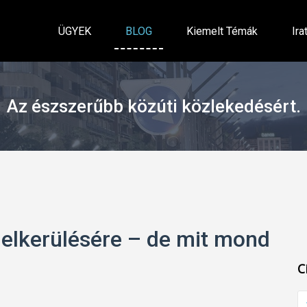
ÜGYEK
BLOG
Kiemelt Témák
Ira
Az észszerűbb közúti közlekedésért.
 elkerülésére – de mit mond
C