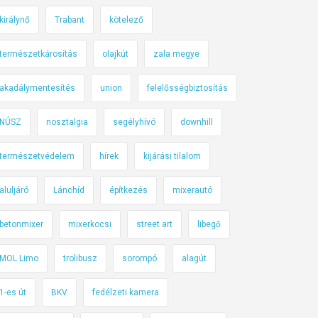
királynő
Trabant
kötelező
természetkárosítás
olajkút
zala megye
akadálymentesítés
union
felelősségbiztosítás
NÚSZ
nosztalgia
segélyhívó
downhill
természetvédelem
hírek
kijárási tilalom
aluljáró
Lánchíd
építkezés
mixerautó
betonmixer
mixerkocsi
street art
libegő
MOL Limo
trolibusz
sorompó
alagút
1-es út
BKV
fedélzeti kamera