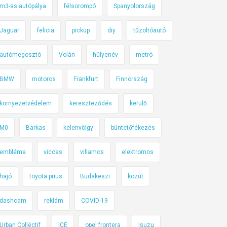
m3-as autópálya
félsorompó
Spanyolország
Jaguar
felicia
pickup
diy
tűzoltóautó
autómegosztó
Volán
hülyenév
metró
BMW
motoros
Frankfurt
Finnország
környezetvédelem
kereszteződés
kerülő
M0
Barkas
kelenvölgy
büntetőfékezés
embléma
vicces
villamos
elektromos
hajó
toyota prius
Budakeszi
közút
dashcam
reklám
COVID-19
Urban Collëctif
ICE
opel frontera
Isuzu