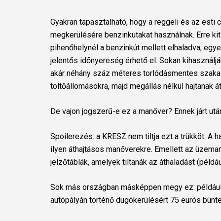
Gyakran tapasztalható, hogy a reggeli és az est
megkerülésére benzinkutakat használnak. Erre ki
pihenőhelynél a benzinkút mellett elhaladva, eg
jelentős időnyereség érhető el. Sokan kihasználj
akár néhány száz méteres torlódásmentes szakaszé
töltőállomásokra, majd megállás nélkül hajtanak á
De vajon jogszerű-e ez a manőver? Ennek járt ut
Spoilerezés: a KRESZ nem tiltja ezt a trükköt. A 
ilyen áthajtásos manőverekre. Emellett az üzema
jelzőtáblák, amelyek tiltanák az áthaladást (példáu
Sok más országban másképpen megy ez: például
autópályán történő dugókerülésért 75 eurós bünte