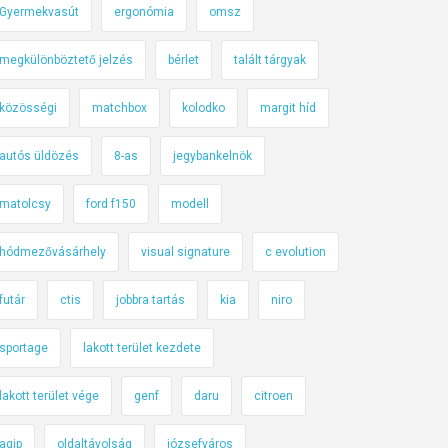
Gyermekvasút
ergonómia
omsz
megkülönböztető jelzés
bérlet
talált tárgyak
közösségi
matchbox
kolodko
margit híd
autós üldözés
8-as
jegybankelnök
matolcsy
ford f150
modell
hódmezővásárhely
visual signature
c evolution
futár
ctis
jobbra tartás
kia
niro
sportage
lakott terület kezdete
lakott terület vége
genf
daru
citroen
agip
oldaltávolság
józsefváros