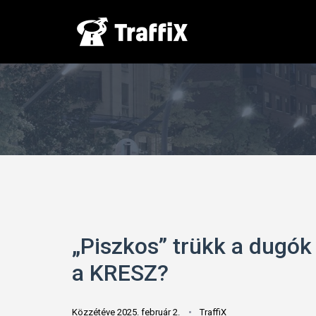
„Piszkos” trükk a dugók
a KRESZ?
Közzétéve 2025. február 2.
TraffiX