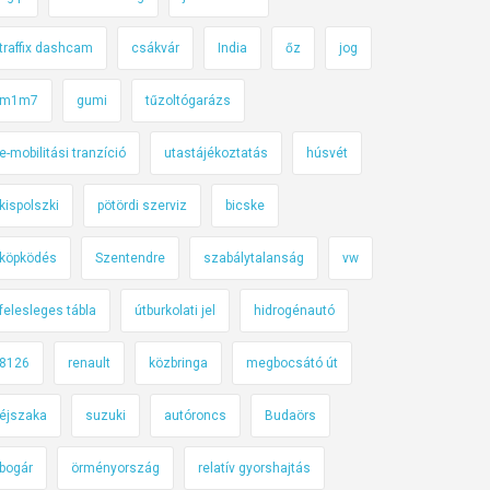
traffix dashcam
csákvár
India
őz
jog
m1m7
gumi
tűzoltógarázs
e-mobilitási tranzíció
utastájékoztatás
húsvét
kispolszki
pötördi szerviz
bicske
köpködés
Szentendre
szabálytalanság
vw
felesleges tábla
útburkolati jel
hidrogénautó
8126
renault
közbringa
megbocsátó út
éjszaka
suzuki
autóroncs
Budaörs
bogár
örményország
relatív gyorshajtás