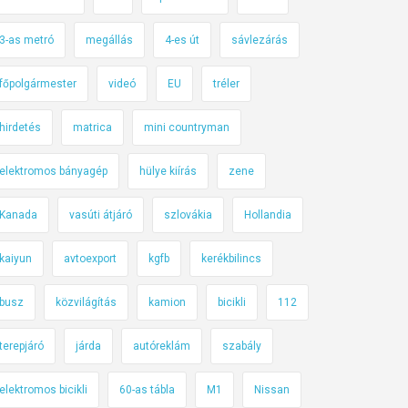
3-as metró
megállás
4-es út
sávlezárás
főpolgármester
videó
EU
tréler
hirdetés
matrica
mini countryman
elektromos bányagép
hülye kiírás
zene
Kanada
vasúti átjáró
szlovákia
Hollandia
kaiyun
avtoexport
kgfb
kerékbilincs
busz
közvilágítás
kamion
bicikli
112
terepjáró
járda
autóreklám
szabály
elektromos bicikli
60-as tábla
M1
Nissan