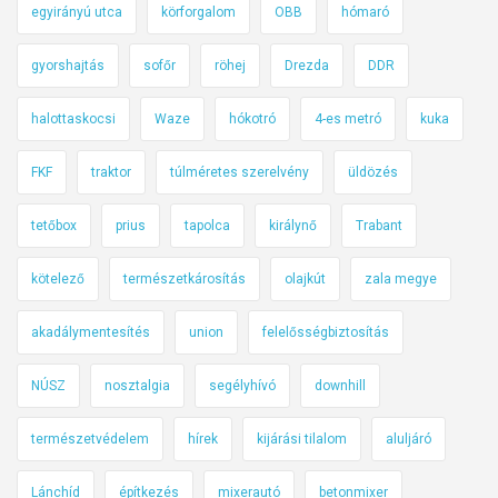
egyirányú utca
körforgalom
OBB
hómaró
gyorshajtás
sofőr
röhej
Drezda
DDR
halottaskocsi
Waze
hókotró
4-es metró
kuka
FKF
traktor
túlméretes szerelvény
üldözés
tetőbox
prius
tapolca
királynő
Trabant
kötelező
természetkárosítás
olajkút
zala megye
akadálymentesítés
union
felelősségbiztosítás
NÚSZ
nosztalgia
segélyhívó
downhill
természetvédelem
hírek
kijárási tilalom
aluljáró
Lánchíd
építkezés
mixerautó
betonmixer