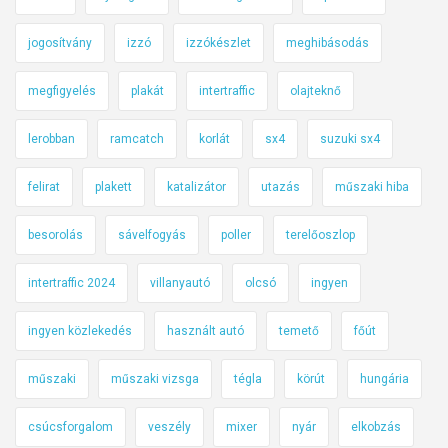
jogosítvány
izzó
izzókészlet
meghibásodás
megfigyelés
plakát
intertraffic
olajteknő
lerobban
ramcatch
korlát
sx4
suzuki sx4
felirat
plakett
katalizátor
utazás
műszaki hiba
besorolás
sávelfogyás
poller
terelőoszlop
intertraffic 2024
villanyautó
olcsó
ingyen
ingyen közlekedés
használt autó
temető
főút
műszaki
műszaki vizsga
tégla
körút
hungária
csúcsforgalom
veszély
mixer
nyár
elkobzás