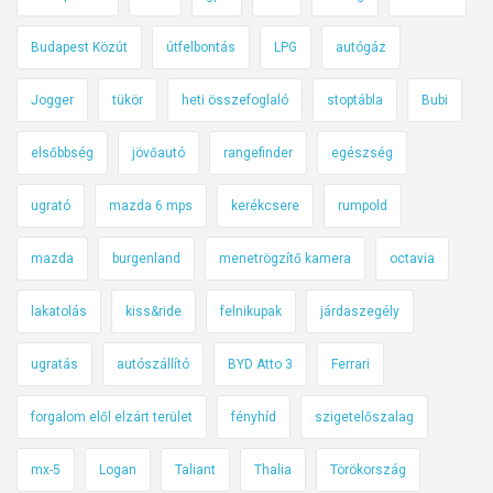
Budapest Közút
útfelbontás
LPG
autógáz
Jogger
tükör
heti összefoglaló
stoptábla
Bubi
elsőbbség
jövőautó
rangefinder
egészség
ugrató
mazda 6 mps
kerékcsere
rumpold
mazda
burgenland
menetrögzítő kamera
octavia
lakatolás
kiss&ride
felnikupak
járdaszegély
ugratás
autószállító
BYD Atto 3
Ferrari
forgalom elől elzárt terület
fényhíd
szigetelőszalag
mx-5
Logan
Taliant
Thalia
Törökország