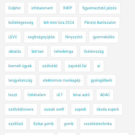
Dolphin
infotainment
RATP
figyelmeztető jelzés
különlegesség
brit mini túra 2024
Párizsi Autószalon
LEVC
segítségnyújtás
fényszóró
gyermekülés
oktatás
brit taxi
teherbringa
Svédország
kiemelt ügyek
szélvédő
zajvédő fal
ai
lengyelország
elektromos munkagép
gyalogátkelő
teszt
történelem
id.7
kínai autó
ADAC
szélvédőcsere
suzuki swift
superb
skoda superb
szellőző
fizikai gomb
gomb
vezetéstechnika