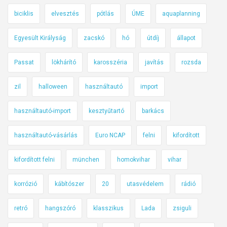
biciklis
elvesztés
pótlás
ÚME
aquaplanning
Egyesült Királyság
zacskó
hó
útdíj
állapot
Passat
lökhárító
karosszéria
javítás
rozsda
zil
halloween
használtautó
import
használtautó-import
kesztyűtartó
barkács
használtautó-vásárlás
Euro NCAP
felni
kifordított
kifordított felni
münchen
homokvihar
vihar
korrózió
kábítószer
20
utasvédelem
rádió
retró
hangszóró
klasszikus
Lada
zsiguli