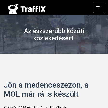
Prim
Men
Az észszerűbb közúti
közlekedésért.
Jön a medenceszezon, a
MOL már rá is készült
Közzétéve 2025. március 19.
Rácz Tamás