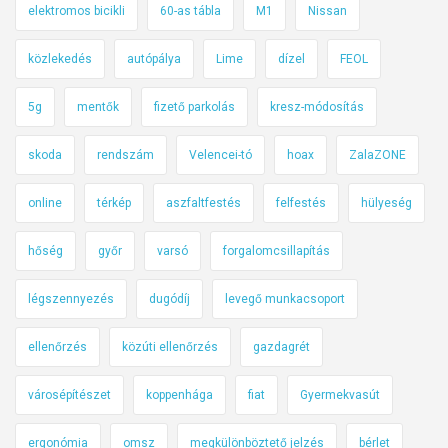
elektromos bicikli
60-as tábla
M1
Nissan
közlekedés
autópálya
Lime
dízel
FEOL
5g
mentők
fizető parkolás
kresz-módosítás
skoda
rendszám
Velencei-tó
hoax
ZalaZONE
online
térkép
aszfaltfestés
felfestés
hülyeség
hőség
győr
varsó
forgalomcsillapítás
légszennyezés
dugódíj
levegő munkacsoport
ellenőrzés
közúti ellenőrzés
gazdagrét
városépítészet
koppenhága
fiat
Gyermekvasút
ergonómia
omsz
megkülönböztető jelzés
bérlet