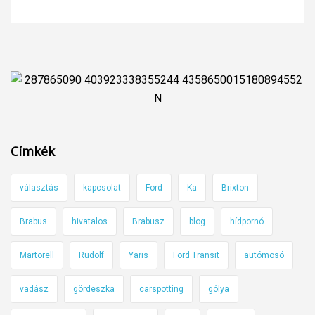
Címkék
választás
kapcsolat
Ford
Ka
Brixton
Brabus
hivatalos
Brabusz
blog
hídpornó
Martorell
Rudolf
Yaris
Ford Transit
autómosó
vadász
gördeszka
carspotting
gólya