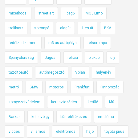
mixerkocsi
street art
libegő
MOL Limo
trolibusz
sorompó
alagút
1-es út
BKV
fedélzeti kamera
m3-as autópálya
félsorompó
Spanyolország
Jaguar
felicia
pickup
diy
tűzoltóautó
autómegosztó
Volán
hülyenév
metró
BMW
motoros
Frankfurt
Finnország
környezetvédelem
kereszteződés
kerülő
M0
Barkas
kelenvölgy
büntetőfékezés
embléma
vicces
villamos
elektromos
hajó
toyota prius