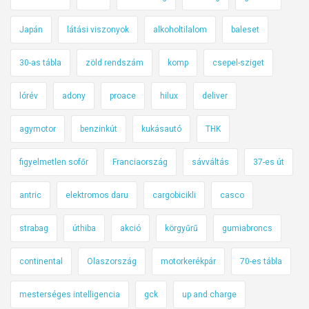
Japán
látási viszonyok
alkoholtilalom
baleset
30-as tábla
zöld rendszám
komp
csepel-sziget
lórév
adony
proace
hilux
deliver
agymotor
benzinkút
kukásautó
THK
figyelmetlen sofőr
Franciaország
sávváltás
37-es út
antric
elektromos daru
cargobicikli
casco
strabag
úthiba
akció
körgyűrű
gumiabroncs
continental
Olaszország
motorkerékpár
70-es tábla
mesterséges intelligencia
gck
up and charge