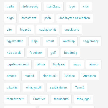
traffix
érdekesség
fizetőkapu
logó
vicc
dugó
törésteszt
poén
dohányzás az autóban
alto
légzsák
szalagkorlát
suzuki alto
figyelmetlen
Baja
smart
lakótelep
hagyomány
40-es tábla
facebook
golf
fáradtság
napelemes autó
iskola
lightyear
sainz
alonso
omoda
madrid
elon musk
Babboe
Autobahn
gázolás
elhagyatott
szabálytalan
Tanuló
tanulóvezető
T matrica
tanulóautó
friss jogsi