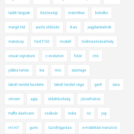
talált tárgyak
közösségi
matchbox
kolodko
margit híd
autós üldözés
8-as
jegybankelnök
matolcsy
ford f150
modell
hódmezővásárhely
visual signature
c evolution
futár
ctis
jobbra tartás
kia
niro
sportage
lakott terület kezdete
lakott terület vége
genf
daru
citroen
agip
oldaltávolság
józsefváros
traffix dashcam
csákvár
India
őz
jog
m1m7
gumi
tűzoltógarázs
e-mobilitási tranzíció