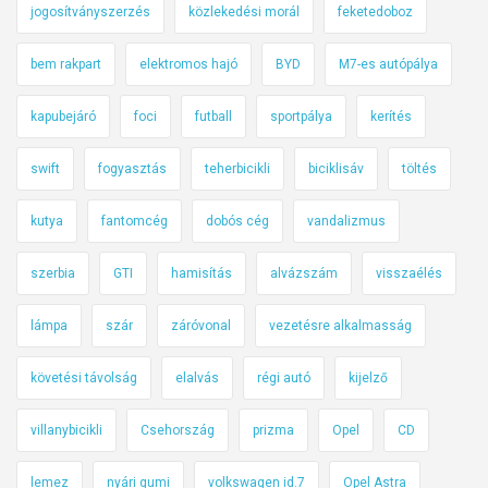
jogosítványszerzés
közlekedési morál
feketedoboz
bem rakpart
elektromos hajó
BYD
M7-es autópálya
kapubejáró
foci
futball
sportpálya
kerítés
swift
fogyasztás
teherbicikli
biciklisáv
töltés
kutya
fantomcég
dobós cég
vandalizmus
szerbia
GTI
hamisítás
alvázszám
visszaélés
lámpa
szár
záróvonal
vezetésre alkalmasság
követési távolság
elalvás
régi autó
kijelző
villanybicikli
Csehország
prizma
Opel
CD
lemez
nyári gumi
volkswagen id.7
Opel Astra