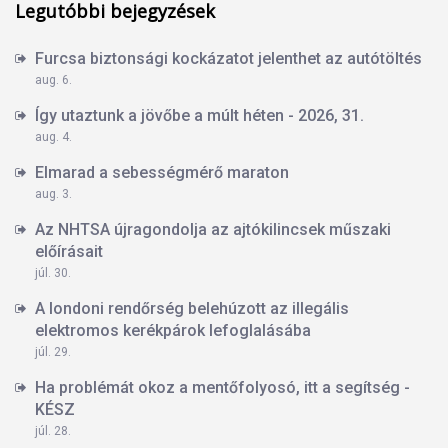
Legutóbbi bejegyzések
Furcsa biztonsági kockázatot jelenthet az autótöltés
aug. 6.
Így utaztunk a jövőbe a múlt héten - 2026, 31.
aug. 4.
Elmarad a sebességmérő maraton
aug. 3.
Az NHTSA újragondolja az ajtókilincsek műszaki
előírásait
júl. 30.
A londoni rendőrség belehúzott az illegális
elektromos kerékpárok lefoglalásába
júl. 29.
Ha problémát okoz a mentőfolyosó, itt a segítség -
KÉSZ
júl. 28.