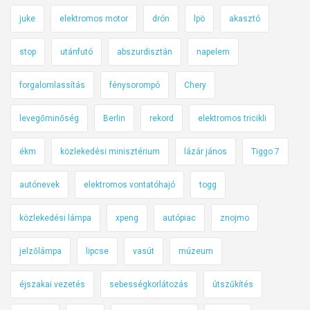
juke
elektromos motor
drón
lpö
akasztó
stop
utánfutó
abszurdisztán
napelem
forgalomlassítás
fénysorompó
Chery
levegőminőség
Berlin
rekord
elektromos tricikli
ékm
közlekedési minisztérium
lázár jános
Tiggo 7
autónevek
elektromos vontatóhajó
togg
közlekedési lámpa
xpeng
autópiac
znojmo
jelzőlámpa
lipcse
vasút
múzeum
éjszakai vezetés
sebességkorlátozás
útszűkítés