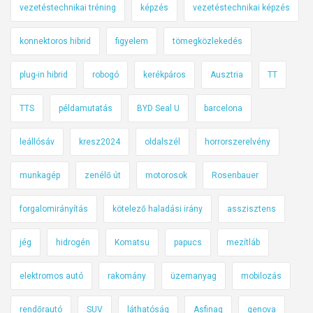
vezetéstechnikai tréning
képzés
vezetéstechnikai képzés
konnektoros hibrid
figyelem
tömegközlekedés
plug-in hibrid
robogó
kerékpáros
Ausztria
TT
TTS
példamutatás
BYD Seal U
barcelona
leállósáv
kresz2024
oldalszél
horrorszerelvény
munkagép
zenélő út
motorosok
Rosenbauer
forgalomirányítás
kötelező haladási irány
asszisztens
jég
hidrogén
Komatsu
papucs
mezítláb
elektromos autó
rakomány
üzemanyag
mobilozás
rendőrautó
SUV
láthatóság
Asfinag
genova