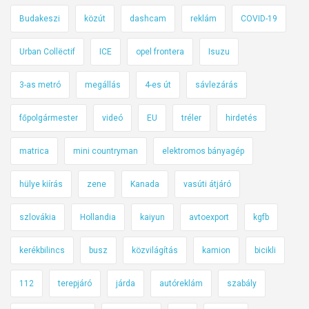
Budakeszi
közút
dashcam
reklám
COVID-19
Urban Collëctif
ICE
opel frontera
Isuzu
3-as metró
megállás
4-es út
sávlezárás
főpolgármester
videó
EU
tréler
hirdetés
matrica
mini countryman
elektromos bányagép
hülye kiírás
zene
Kanada
vasúti átjáró
szlovákia
Hollandia
kaiyun
avtoexport
kgfb
kerékbilincs
busz
közvilágítás
kamion
bicikli
112
terepjáró
járda
autóreklám
szabály