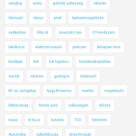
sanghaj
wuhu
ajánlott sebesség
veterán
látnivaló
dánia
shell
balesetmegelőzés
vadkerítés
Üllői út
önvezető taxi
OT-rendszám
lakókocsi
elektromosautó
podcast
behajtani tilos
kerékpár
M4
fiat topolino
közlekedéspolitika
autóút
robotaxi
gyalogos
törpeautó
M1-es autópálya
Nagy-Britannia
terelés
mopedautó
féktávolság
filmes autó
volkswagen
előzés
lovas
id buzz
kutatás
TÜV
felmérés
Ausztrália
túlkorlátozás
drive-through