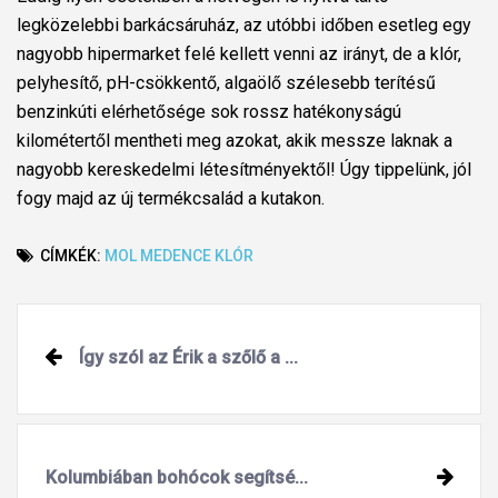
legközelebbi barkácsáruház, az utóbbi időben esetleg egy
nagyobb hipermarket felé kellett venni az irányt, de a klór,
pelyhesítő, pH-csökkentő, algaölő szélesebb terítésű
benzinkúti elérhetősége sok rossz hatékonyságú
kilométertől mentheti meg azokat, akik messze laknak a
nagyobb kereskedelmi létesítményektől! Úgy tippelünk, jól
fogy majd az új termékcsalád a kutakon.
CÍMKÉK:
MOL
MEDENCE
KLÓR
Post
Így szól az Érik a szőlő a ...
navigation
Kolumbiában bohócok segítsé...