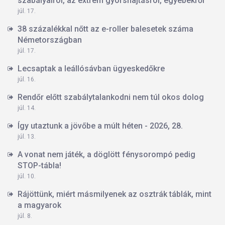
szabályairól, az extrém gyorshajtásról, egyebekről
júl. 17.
38 százalékkal nőtt az e-roller balesetek száma
Németországban
júl. 17.
Lecsaptak a leállósávban ügyeskedőkre
júl. 16.
Rendőr előtt szabálytalankodni nem túl okos dolog
júl. 14.
Így utaztunk a jövőbe a múlt héten - 2026, 28.
júl. 13.
A vonat nem játék, a döglött fénysorompó pedig
STOP-tábla!
júl. 10.
Rájöttünk, miért másmilyenek az osztrák táblák, mint
a magyarok
júl. 8.