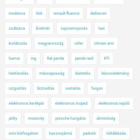
medence
klór
renault fluence
debrecen
zsákutca
Bodmér
zajszennyezés
taxi
korlátozás
magyarország
roller
citroen ami
humor
ing
fiat panda
panda raid
KTI
telefonálás
másnaposság
büntetés
bűncselekmény
szigorítás
biztosítás
vontatás
furgon
elektromos kerékpár
elektromos moped
elektromos repülő
pötty
mooncity
porsche hungária
útminőség
mini körforgalom
haszonjármű
parkoló
túltáblázás