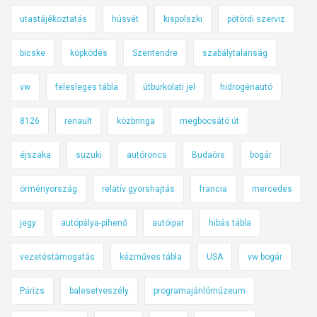
utastájékoztatás
húsvét
kispolszki
pötördi szerviz
bicske
köpködés
Szentendre
szabálytalanság
vw
felesleges tábla
útburkolati jel
hidrogénautó
8126
renault
közbringa
megbocsátó út
éjszaka
suzuki
autóroncs
Budaörs
bogár
örményország
relatív gyorshajtás
francia
mercedes
jegy
autópálya-pihenő
autóipar
hibás tábla
vezetéstámogatás
kézműves tábla
USA
vw bogár
Párizs
balesetveszély
programajánlómúzeum