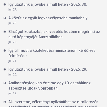
Így utaztunk a jövőbe a múlt héten - 2026, 30.
júl. 27.
A közút az egyik legveszélyesebb munkahely
júl. 25.
Bírságot kockáztat, aki vezetés közben megérinti az
autó képernyőjét Ausztráliában
júl. 23.
Így áll most a közlekedési minisztérium kérdőíves
felmérése
júl. 21.
Így utaztunk a jövőbe a múlt héten - 2026, 29.
júl. 20.
Amikor tényleg van értelme egy 10-es táblának:
azbesztes utcák Sopronban
júl. 19.
Aki szeretne, véleményt nyilváníthat az e-rollerezés