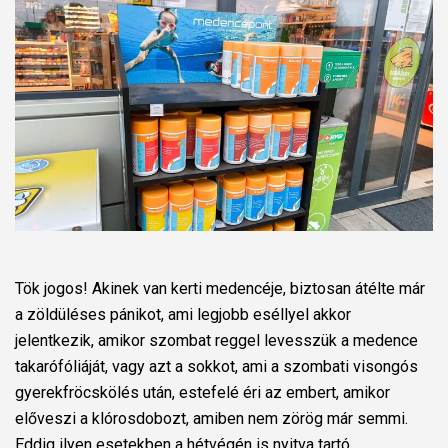
Tök jogos! Akinek van kerti medencéje, biztosan átélte már
a zöldüléses pánikot, ami legjobb eséllyel akkor
jelentkezik, amikor szombat reggel levesszük a medence
takarófóliáját, vagy azt a sokkot, ami a szombati visongós
gyerekfröcskölés után, estefelé éri az embert, amikor
előveszi a klórosdobozt, amiben nem zörög már semmi.
Eddig ilyen esetekben a hétvégén is nyitva tartó