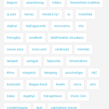
belgium
várandósság
hólánc
fenntartható mobilitás
új autó
kamaz
Honda E:ny1
la
motorhiba
olajfüst
olajfogyasztás
euro-norma
Vito
Portugália
emelkedő
beláthatatlan útszakasz
nissan ariya
orosz autó
várakozás
hóember
lakópark
autógyár
fejlesztés
infrastruktúra
klíma
irányjelző
betegség
pszichológia
UAZ
közterület
Magyar Közút
kreatív
roncs
retro
Dakar
dugattyú
hidrogénbusz
Vision Zero
cserbenhagyás
Audi
Lakó-pihenő övezet