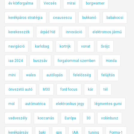
év körforgalma
Vecsés
mirai
borgwarner
kerékpáros stratégia
ceausescu
bukkanó
babakocsi
kerekesszék
árpád híd
innováció
elektromos jármű
navigáció
karlobag
kortrijk
vonat
Svájc
iaa 2024
buszsáv
forgalommal szemben
Honda
mini
wales
autólopás
felelősség
felújítás
önvezető autó
M30
ford focus
kár
tél
mol
autómatrica
elektronikus jegy
légmentes gumi
vadveszély
koccanás
Európa
30
volánbusz
kerékpársáv
baki
gps
IAA
tuning
Forma-1