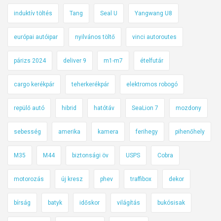
induktív töltés
Tang
Seal U
Yangwang U8
európai autóipar
nyilvános töltő
vinci autoroutes
párizs 2024
deliver 9
m1-m7
ételfutár
cargo kerékpár
teherkerékpár
elektromos robogó
repülő autó
hibrid
hatótáv
SeaLion 7
mozdony
sebesség
amerika
kamera
ferihegy
pihenőhely
M35
M44
biztonsági öv
USPS
Cobra
motorozás
új kresz
phev
traffibox
dekor
bírság
batyk
időskor
világítás
bukósisak