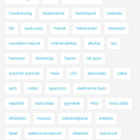
horvátország
karbantartás
büntetőpont
tankolás
lidl
karácsony
homok
fekvőrendőr
teherautó
veszélyes helyzet
mikromobilitás
alkohol
bor
hannover
biztonság
Toyota
téli gumi
autonóm autózás
tesla
LED
párásodás
zebra
autó
motor
agresszió
elektromos busz
repülőtér
statisztika
gyerekek
Kína
kresz tábla
útfelújítás
maxxus
sebességhatár
útépítés
lakat
elektromos kamion
alkatrész
művészet