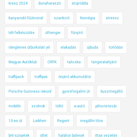
kresz 2024
dunaharaszti
stop-tábla
kanyarodó fűútvonal
szankció
Norvégia
stressz
téli felkészülés
úthenger
fűnyíró
ideiglenes útburkolati jel
elakadás
újbuda
torlódás
Magyar Autóklub
ORFK
talicska
tengeralattjáró
traffipack
traffipax
önjáró akkumulátor
Porsche Guinness rekord
gyorsforgalmi út
buszmegálló
mobiliti
szolnok
töltő
e-autó
pilisvörösvár
10-es út
Liebherr
Regent
megállni tilos
brit-szigetek
ötlet
halálos baleset
ittas vezetés