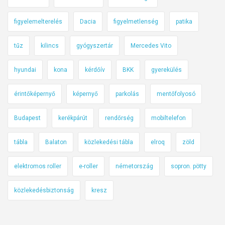
figyelemelterelés
Dacia
figyelmetlenség
patika
tűz
kilincs
gyógyszertár
Mercedes Vito
hyundai
kona
kérdőív
BKK
gyerekülés
érintőképernyő
képernyő
parkolás
mentőfolyosó
Budapest
kerékpárút
rendőrség
mobiltelefon
tábla
Balaton
közlekedési tábla
elroq
zöld
elektromos roller
e-roller
németország
sopron. pötty
közlekedésbiztonság
kresz