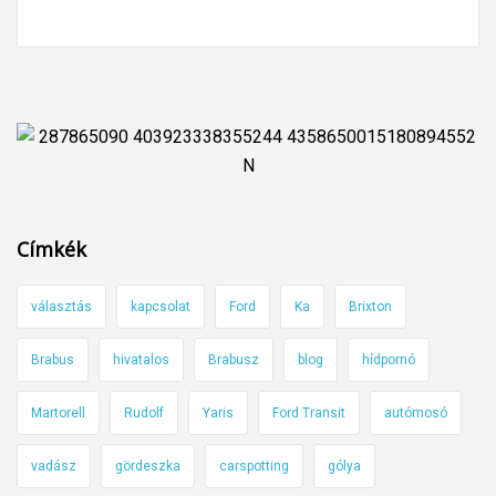
Címkék
választás
kapcsolat
Ford
Ka
Brixton
Brabus
hivatalos
Brabusz
blog
hídpornó
Martorell
Rudolf
Yaris
Ford Transit
autómosó
vadász
gördeszka
carspotting
gólya