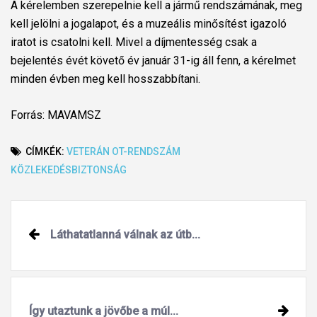
A kérelemben szerepelnie kell a jármű rendszámának, meg
kell jelölni a jogalapot, és a muzeális minősítést igazoló
iratot is csatolni kell. Mivel a díjmentesség csak a
bejelentés évét követő év január 31-ig áll fenn, a kérelmet
minden évben meg kell hosszabbítani.
Forrás: MAVAMSZ
CÍMKÉK:
VETERÁN
OT-RENDSZÁM
KÖZLEKEDÉSBIZTONSÁG
Post
Láthatatlanná válnak az útb...
navigation
Így utaztunk a jövőbe a múl...