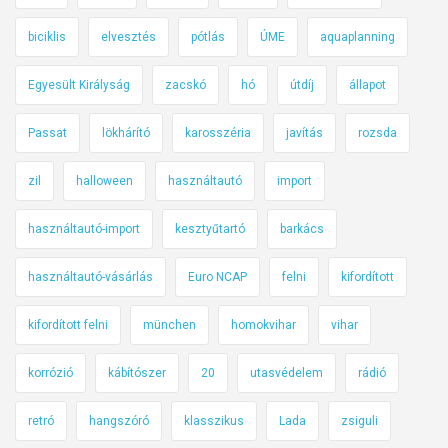
biciklis
elvesztés
pótlás
ÚME
aquaplanning
Egyesült Királyság
zacskó
hó
útdíj
állapot
Passat
lökhárító
karosszéria
javítás
rozsda
zil
halloween
használtautó
import
használtautó-import
kesztyűtartó
barkács
használtautó-vásárlás
Euro NCAP
felni
kifordított
kifordított felni
münchen
homokvihar
vihar
korrózió
kábítószer
20
utasvédelem
rádió
retró
hangszóró
klasszikus
Lada
zsiguli