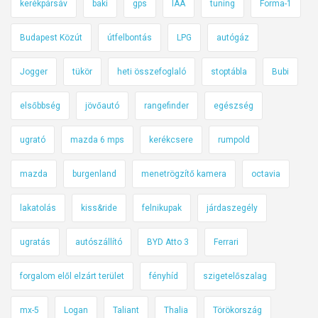
kerékpársáv
baki
gps
IAA
tuning
Forma-1
Budapest Közút
útfelbontás
LPG
autógáz
Jogger
tükör
heti összefoglaló
stoptábla
Bubi
elsőbbség
jövőautó
rangefinder
egészség
ugrató
mazda 6 mps
kerékcsere
rumpold
mazda
burgenland
menetrögzítő kamera
octavia
lakatolás
kiss&ride
felnikupak
járdaszegély
ugratás
autószállító
BYD Atto 3
Ferrari
forgalom elől elzárt terület
fényhíd
szigetelőszalag
mx-5
Logan
Taliant
Thalia
Törökország