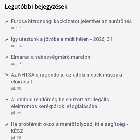
Legutóbbi bejegyzések
Furcsa biztonsági kockázatot jelenthet az autótöltés
aug. 6.
Így utaztunk a jövőbe a múlt héten - 2026, 31.
aug. 4.
Elmarad a sebességmérő maraton
aug. 3.
Az NHTSA újragondolja az ajtókilincsek műszaki
előírásait
júl. 30.
A londoni rendőrség belehúzott az illegális
elektromos kerékpárok lefoglalásába
júl. 29.
Ha problémát okoz a mentőfolyosó, itt a segítség -
KÉSZ
júl. 28.