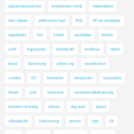
jogosítványszerzés
közlekedési morál
feketedoboz
bem rakpart
elektromos hajó
BYD
M7-es autópálya
kapubejáró
foci
futball
sportpálya
kerítés
swift
fogyasztás
teherbicikli
biciklisáv
töltés
kutya
fantomcég
dobós cég
vandalizmus
szerbia
GTI
hamisítás
alvázszám
visszaélés
lámpa
szár
záróvonal
vezetésre alkalmasság
követési távolság
elalvás
régi autó
kijelző
villanybicikli
Csehország
prizma
Opel
CD