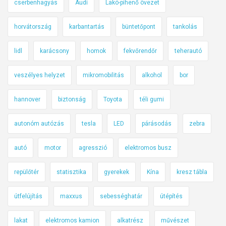
cserbenhagyás
Audi
Lakó-pihenő övezet
horvátország
karbantartás
büntetőpont
tankolás
lidl
karácsony
homok
fekvőrendőr
teherautó
veszélyes helyzet
mikromobilitás
alkohol
bor
hannover
biztonság
Toyota
téli gumi
autonóm autózás
tesla
LED
párásodás
zebra
autó
motor
agresszió
elektromos busz
repülőtér
statisztika
gyerekek
Kína
kresz tábla
útfelújítás
maxxus
sebességhatár
útépítés
lakat
elektromos kamion
alkatrész
művészet