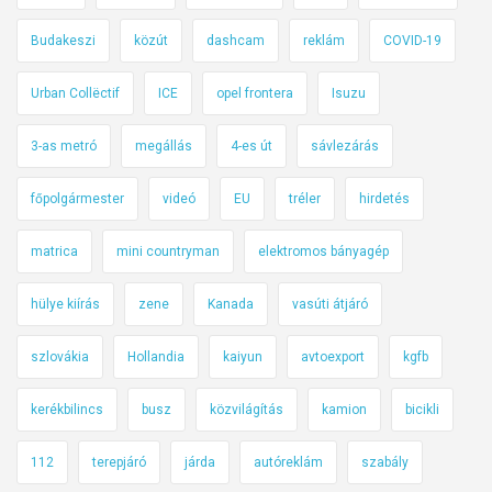
Budakeszi
közút
dashcam
reklám
COVID-19
Urban Collëctif
ICE
opel frontera
Isuzu
3-as metró
megállás
4-es út
sávlezárás
főpolgármester
videó
EU
tréler
hirdetés
matrica
mini countryman
elektromos bányagép
hülye kiírás
zene
Kanada
vasúti átjáró
szlovákia
Hollandia
kaiyun
avtoexport
kgfb
kerékbilincs
busz
közvilágítás
kamion
bicikli
112
terepjáró
járda
autóreklám
szabály