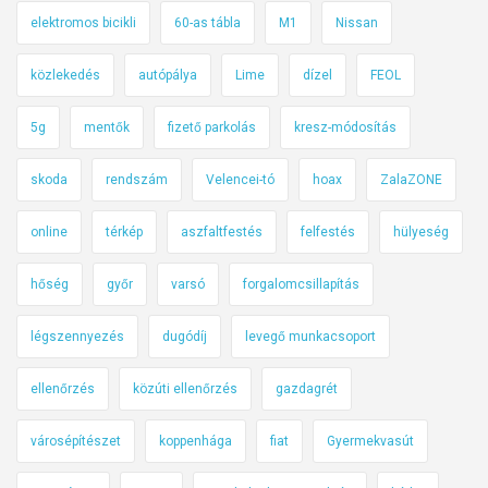
elektromos bicikli
60-as tábla
M1
Nissan
közlekedés
autópálya
Lime
dízel
FEOL
5g
mentők
fizető parkolás
kresz-módosítás
skoda
rendszám
Velencei-tó
hoax
ZalaZONE
online
térkép
aszfaltfestés
felfestés
hülyeség
hőség
győr
varsó
forgalomcsillapítás
légszennyezés
dugódíj
levegő munkacsoport
ellenőrzés
közúti ellenőrzés
gazdagrét
városépítészet
koppenhága
fiat
Gyermekvasút