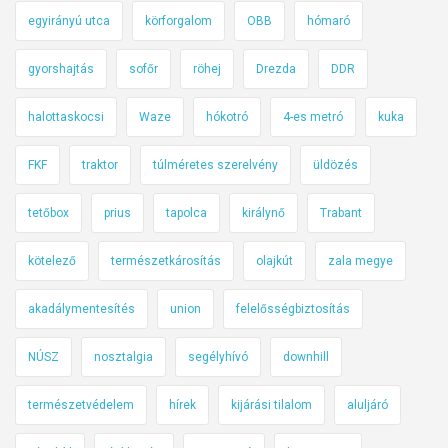
egyirányú utca
körforgalom
OBB
hómaró
gyorshajtás
sofőr
röhej
Drezda
DDR
halottaskocsi
Waze
hókotró
4-es metró
kuka
FKF
traktor
túlméretes szerelvény
üldözés
tetőbox
prius
tapolca
királynő
Trabant
kötelező
természetkárosítás
olajkút
zala megye
akadálymentesítés
union
felelősségbiztosítás
NÚSZ
nosztalgia
segélyhívó
downhill
természetvédelem
hírek
kijárási tilalom
aluljáró