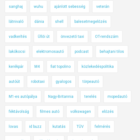
sanghaj
wuhu
ajánlott sebesség
veterán
látnivaló
dánia
shell
balesetmegelőzés
vadkerítés
Üllői út
önvezető taxi
OT-rendszám
lakókocsi
elektromosautó
podcast
behajtani tilos
kerékpár
M4
fiat topolino
közlekedéspolitika
autóút
robotaxi
gyalogos
törpeautó
M1-es autópálya
Nagy-Britannia
terelés
mopedautó
féktávolság
filmes autó
volkswagen
előzés
lovas
id buzz
kutatás
TÜV
felmérés