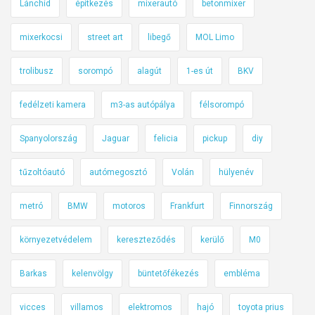
Lánchíd
építkezés
mixerautó
betonmixer
mixerkocsi
street art
libegő
MOL Limo
trolibusz
sorompó
alagút
1-es út
BKV
fedélzeti kamera
m3-as autópálya
félsorompó
Spanyolország
Jaguar
felicia
pickup
diy
tűzoltóautó
autómegosztó
Volán
hülyenév
metró
BMW
motoros
Frankfurt
Finnország
környezetvédelem
kereszteződés
kerülő
M0
Barkas
kelenvölgy
büntetőfékezés
embléma
vicces
villamos
elektromos
hajó
toyota prius