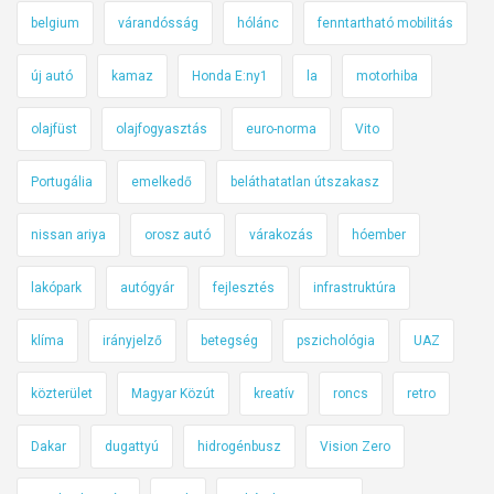
belgium
várandósság
hólánc
fenntartható mobilitás
új autó
kamaz
Honda E:ny1
la
motorhiba
olajfüst
olajfogyasztás
euro-norma
Vito
Portugália
emelkedő
beláthatatlan útszakasz
nissan ariya
orosz autó
várakozás
hóember
lakópark
autógyár
fejlesztés
infrastruktúra
klíma
irányjelző
betegség
pszichológia
UAZ
közterület
Magyar Közút
kreatív
roncs
retro
Dakar
dugattyú
hidrogénbusz
Vision Zero