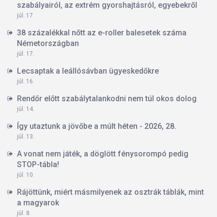
szabályairól, az extrém gyorshajtásról, egyebekről
júl. 17.
38 százalékkal nőtt az e-roller balesetek száma
Németországban
júl. 17.
Lecsaptak a leállósávban ügyeskedőkre
júl. 16.
Rendőr előtt szabálytalankodni nem túl okos dolog
júl. 14.
Így utaztunk a jövőbe a múlt héten - 2026, 28.
júl. 13.
A vonat nem játék, a döglött fénysorompó pedig
STOP-tábla!
júl. 10.
Rájöttünk, miért másmilyenek az osztrák táblák, mint
a magyarok
júl. 8.