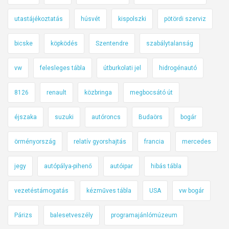
utastájékoztatás
húsvét
kispolszki
pötördi szerviz
bicske
köpködés
Szentendre
szabálytalanság
vw
felesleges tábla
útburkolati jel
hidrogénautó
8126
renault
közbringa
megbocsátó út
éjszaka
suzuki
autóroncs
Budaörs
bogár
örményország
relatív gyorshajtás
francia
mercedes
jegy
autópálya-pihenő
autóipar
hibás tábla
vezetéstámogatás
kézműves tábla
USA
vw bogár
Párizs
balesetveszély
programajánlómúzeum