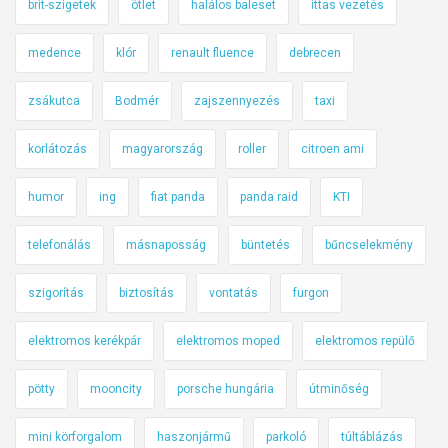
brit-szigetek
ötlet
halálos baleset
ittas vezetés
medence
klór
renault fluence
debrecen
zsákutca
Bodmér
zajszennyezés
taxi
korlátozás
magyarország
roller
citroen ami
humor
ing
fiat panda
panda raid
KTI
telefonálás
másnaposság
büntetés
bűncselekmény
szigorítás
biztosítás
vontatás
furgon
elektromos kerékpár
elektromos moped
elektromos repülő
pötty
mooncity
porsche hungária
útminőség
mini körforgalom
haszonjármű
parkoló
túltáblázás