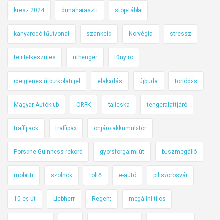
kresz 2024
dunaharaszti
stop-tábla
kanyarodó fűútvonal
szankció
Norvégia
stressz
téli felkészülés
úthenger
fűnyíró
ideiglenes útburkolati jel
elakadás
újbuda
torlódás
Magyar Autóklub
ORFK
talicska
tengeralattjáró
traffipack
traffipax
önjáró akkumulátor
Porsche Guinness rekord
gyorsforgalmi út
buszmegálló
mobiliti
szolnok
töltő
e-autó
pilisvörösvár
10-es út
Liebherr
Regent
megállni tilos