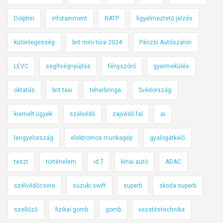
Dolphin
infotainment
RATP
figyelmeztető jelzés
különlegesség
brit mini túra 2024
Párizsi Autószalon
LEVC
segítségnyújtás
fényszóró
gyermekülés
oktatás
brit taxi
teherbringa
Svédország
kiemelt ügyek
szélvédő
zajvédő fal
ai
lengyelország
elektromos munkagép
gyalogátkelő
teszt
történelem
id.7
kínai autó
ADAC
szélvédőcsere
suzuki swift
superb
skoda superb
szellőző
fizikai gomb
gomb
vezetéstechnika