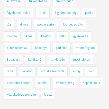
Ausztrália
túlkorlátozás
drive-through
figyelemelterelés
Dacia
figyelmetlenség
patika
tűz
kilincs
gyógyszertár
Mercedes Vito
hyundai
kona
kérdőív
BKK
gyerekülés
érintőképernyő
képernyő
parkolás
mentőfolyosó
Budapest
kerékpárút
rendőrség
mobiltelefon
tábla
Balaton
közlekedési tábla
elroq
zöld
elektromos roller
e-roller
németország
sopron. pötty
közlekedésbiztonság
kresz