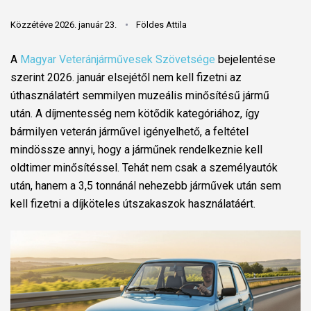
Közzétéve 2026. január 23.
Földes Attila
A
Magyar Veteránjárművesek Szövetsége
bejelentése
szerint 2026. január elsejétől nem kell fizetni az
úthasználatért semmilyen muzeális minősítésű jármű
után.
A díjmentesség nem kötődik kategóriához, így
bármilyen veterán járművel igényelhető, a feltétel
mindössze annyi, hogy a járműnek rendelkeznie kell
oldtimer minősítéssel. Tehát nem csak a személyautók
után, hanem a 3,5 tonnánál nehezebb járművek után sem
kell fizetni a díjköteles útszakaszok használatáért.