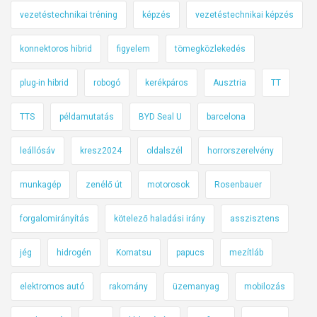
vezetéstechnikai tréning
képzés
vezetéstechnikai képzés
konnektoros hibrid
figyelem
tömegközlekedés
plug-in hibrid
robogó
kerékpáros
Ausztria
TT
TTS
példamutatás
BYD Seal U
barcelona
leállósáv
kresz2024
oldalszél
horrorszerelvény
munkagép
zenélő út
motorosok
Rosenbauer
forgalomirányítás
kötelező haladási irány
asszisztens
jég
hidrogén
Komatsu
papucs
mezítláb
elektromos autó
rakomány
üzemanyag
mobilozás