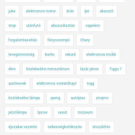
juke
elektromos motor
drón
lpö
akasztó
stop
utánfutó
abszurdisztán
napelem
forgalomlassítás
fénysorompó
Chery
levegőminőség
Berlin
rekord
elektromos tricikli
ékm
közlekedési minisztérium
lázár jános
Tiggo 7
autónevek
elektromos vontatóhajó
togg
közlekedési lámpa
xpeng
autópiac
znojmo
jelzőlámpa
lipcse
vasút
múzeum
éjszakai vezetés
sebességkorlátozás
útszűkítés