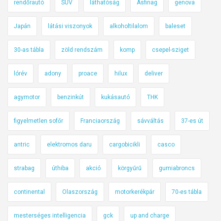
rendőrautó
SUV
láthatóság
Asfinag
genova
Japán
látási viszonyok
alkoholtilalom
baleset
30-as tábla
zöld rendszám
komp
csepel-sziget
lórév
adony
proace
hilux
deliver
agymotor
benzinkút
kukásautó
THK
figyelmetlen sofőr
Franciaország
sávváltás
37-es út
antric
elektromos daru
cargobicikli
casco
strabag
úthiba
akció
körgyűrű
gumiabroncs
continental
Olaszország
motorkerékpár
70-es tábla
mesterséges intelligencia
gck
up and charge