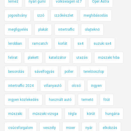
lemez
nyári gumi
volkswagen id.7
Opel Astra
jogosítvány
izzó
izzókészlet
meghibásodás
megfigyelés
plakát
intertraffic
olajteknő
lerobban
ramcatch
korlát
sx4
suzuki sx4
felirat
plakett
katalizátor
utazás
műszaki hiba
besorolás
sávelfogyás
poller
terelőoszlop
intertraffic 2024
villanyautó
olcsó
ingyen
ingyen közlekedés
használt autó
temető
főút
műszaki
műszaki vizsga
tégla
körút
hungária
csúcsforgalom
veszély
mixer
nyár
elkobzás