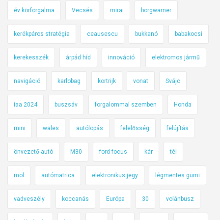
év körforgalma
Vecsés
mirai
borgwarner
kerékpáros stratégia
ceausescu
bukkanó
babakocsi
kerekesszék
árpád híd
innováció
elektromos jármű
navigáció
karlobag
kortrijk
vonat
Svájc
iaa 2024
buszsáv
forgalommal szemben
Honda
mini
wales
autólopás
felelősség
felújítás
önvezető autó
M30
ford focus
kár
tél
mol
autómatrica
elektronikus jegy
légmentes gumi
vadveszély
koccanás
Európa
30
volánbusz