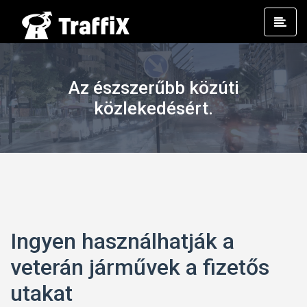
Prim
Men
Az észszerűbb közúti
közlekedésért.
Ingyen használhatják a
veterán járművek a fizetős
utakat