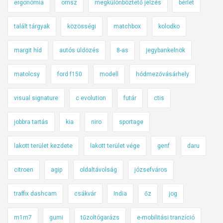
ergonómia
omsz
megkülönböztető jelzés
bérlet
talált tárgyak
közösségi
matchbox
kolodko
margit híd
autós üldözés
8-as
jegybankelnök
matolcsy
ford f150
modell
hódmezővásárhely
visual signature
c evolution
futár
ctis
jobbra tartás
kia
niro
sportage
lakott terület kezdete
lakott terület vége
genf
daru
citroen
agip
oldaltávolság
józsefváros
traffix dashcam
csákvár
India
őz
jog
m1m7
gumi
tűzoltógarázs
e-mobilitási tranzíció