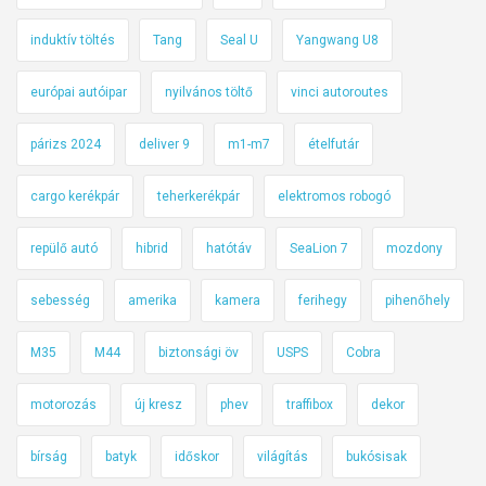
induktív töltés
Tang
Seal U
Yangwang U8
európai autóipar
nyilvános töltő
vinci autoroutes
párizs 2024
deliver 9
m1-m7
ételfutár
cargo kerékpár
teherkerékpár
elektromos robogó
repülő autó
hibrid
hatótáv
SeaLion 7
mozdony
sebesség
amerika
kamera
ferihegy
pihenőhely
M35
M44
biztonsági öv
USPS
Cobra
motorozás
új kresz
phev
traffibox
dekor
bírság
batyk
időskor
világítás
bukósisak