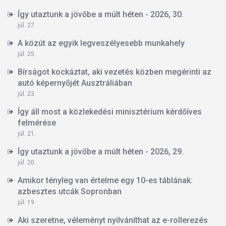
Így utaztunk a jövőbe a múlt héten - 2026, 30.
júl. 27.
A közút az egyik legveszélyesebb munkahely
júl. 25.
Bírságot kockáztat, aki vezetés közben megérinti az
autó képernyőjét Ausztráliában
júl. 23.
Így áll most a közlekedési minisztérium kérdőíves
felmérése
júl. 21.
Így utaztunk a jövőbe a múlt héten - 2026, 29.
júl. 20.
Amikor tényleg van értelme egy 10-es táblának:
azbesztes utcák Sopronban
júl. 19.
Aki szeretne, véleményt nyilváníthat az e-rollerezés