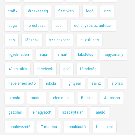
traffix
érdekesség
fizetőkapu
logó
vicc
dugó
törésteszt
poén
dohányzás az autóban
alto
légzsák
szalagkorlát
suzuki alto
figyelmetlen
Baja
smart
lakótelep
hagyomány
40-es tábla
facebook
golf
fáradtság
napelemes autó
iskola
lightyear
sainz
alonso
omoda
madrid
elon musk
Babboe
Autobahn
gázolás
elhagyatott
szabálytalan
Tanuló
tanulóvezető
T matrica
tanulóautó
friss jogsi