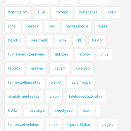
körforgalom
OBB
hómaró
gyorshajtás
sofőr
röhej
Drezda
DDR
halottaskocsi
Waze
hókotró
4-es metró
kuka
FKF
traktor
túlméretes szerelvény
üldözés
tetőbox
prius
tapolca
királynő
Trabant
kötelező
természetkárosítás
olajkút
zala megye
akadálymentesítés
union
felelősségbiztosítás
NÚSZ
nosztalgia
segélyhívó
downhill
természetvédelem
hírek
kijárási tilalom
aluljáró