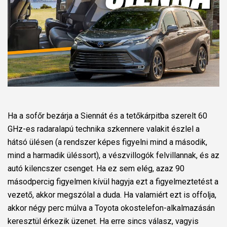
Ha a sofőr bezárja a Siennát és a tetőkárpitba szerelt 60
GHz-es radaralapú technika szkennere valakit észlel a
hátsó ülésen (a rendszer képes figyelni mind a második,
mind a harmadik üléssort), a vészvillogók felvillannak, és az
autó kilencszer csenget. Ha ez sem elég, azaz 90
másodpercig figyelmen kívül hagyja ezt a figyelmeztetést a
vezető, akkor megszólal a duda. Ha valamiért ezt is offolja,
akkor négy perc múlva a Toyota okostelefon-alkalmazásán
keresztül érkezik üzenet. Ha erre sincs válasz, vagyis