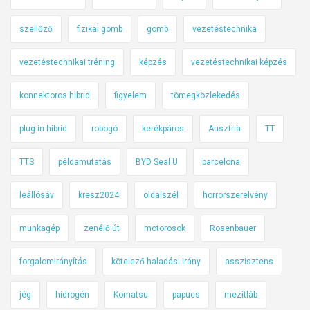
szellőző
fizikai gomb
gomb
vezetéstechnika
vezetéstechnikai tréning
képzés
vezetéstechnikai képzés
konnektoros hibrid
figyelem
tömegközlekedés
plug-in hibrid
robogó
kerékpáros
Ausztria
TT
TTS
példamutatás
BYD Seal U
barcelona
leállósáv
kresz2024
oldalszél
horrorszerelvény
munkagép
zenélő út
motorosok
Rosenbauer
forgalomirányítás
kötelező haladási irány
asszisztens
jég
hidrogén
Komatsu
papucs
mezítláb