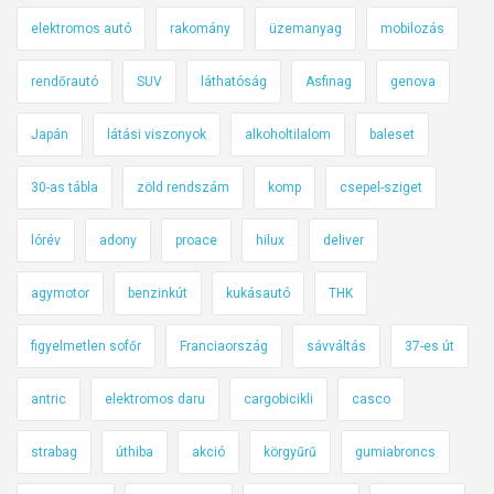
elektromos autó
rakomány
üzemanyag
mobilozás
rendőrautó
SUV
láthatóság
Asfinag
genova
Japán
látási viszonyok
alkoholtilalom
baleset
30-as tábla
zöld rendszám
komp
csepel-sziget
lórév
adony
proace
hilux
deliver
agymotor
benzinkút
kukásautó
THK
figyelmetlen sofőr
Franciaország
sávváltás
37-es út
antric
elektromos daru
cargobicikli
casco
strabag
úthiba
akció
körgyűrű
gumiabroncs