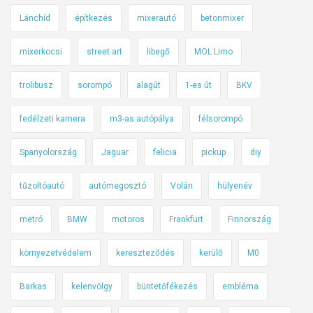
Lánchíd
építkezés
mixerautó
betonmixer
mixerkocsi
street art
libegő
MOL Limo
trolibusz
sorompó
alagút
1-es út
BKV
fedélzeti kamera
m3-as autópálya
félsorompó
Spanyolország
Jaguar
felicia
pickup
diy
tűzoltóautó
autómegosztó
Volán
hülyenév
metró
BMW
motoros
Frankfurt
Finnország
környezetvédelem
kereszteződés
kerülő
M0
Barkas
kelenvölgy
büntetőfékezés
embléma