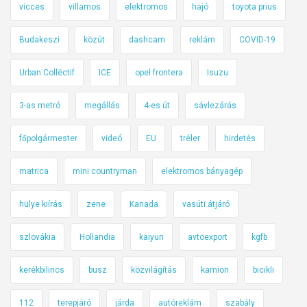
vicces
villamos
elektromos
hajó
toyota prius
Budakeszi
közút
dashcam
reklám
COVID-19
Urban Collëctif
ICE
opel frontera
Isuzu
3-as metró
megállás
4-es út
sávlezárás
főpolgármester
videó
EU
tréler
hirdetés
matrica
mini countryman
elektromos bányagép
hülye kiírás
zene
Kanada
vasúti átjáró
szlovákia
Hollandia
kaiyun
avtoexport
kgfb
kerékbilincs
busz
közvilágítás
kamion
bicikli
112
terepjáró
járda
autóreklám
szabály