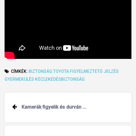
CÍMKÉK:
BIZTONSÁG
TOYOTA
FIGYELMEZTETŐ JELZÉS
GYERMEKÜLÉS
KÖZLEKEDÉSBIZTONSÁG
Post
Kamerák figyelik és durván ...
navigation