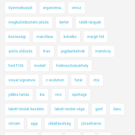
Gyermekvasút
ergonómia
omsz
megkülönböztető jelzés
bérlet
talált tárgyak
közösségi
matchbox
kolodko
margit híd
autós üldözés
8-as
jegybankelnök
matolcsy
ford f150
modell
hódmezővásárhely
visual signature
c evolution
futár
ctis
jobbra tartás
kia
niro
sportage
lakott terület kezdete
lakott terület vége
genf
daru
citroen
agip
oldaltávolság
józsefváros