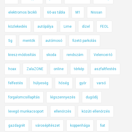
elektromos bicikli
60-as tábla
M1
Nissan
közlekedés
autópálya
Lime
dízel
FEOL
5g
mentők
autómosó
fizető parkolás
kresz-módosítás
skoda
rendszám
Velencei-tó
hoax
ZalaZONE
online
térkép
aszfaltfestés
felfestés
hülyeség
hőség
győr
varsó
forgalomcsillapítás
légszennyezés
dugódíj
levegő munkacsoport
ellenőrzés
közúti ellenőrzés
gazdagrét
városépítészet
koppenhága
fiat