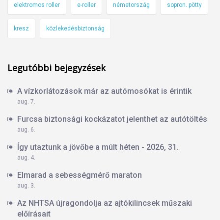
elektromos roller
e-roller
németország
sopron. pötty
kresz
közlekedésbiztonság
Legutóbbi bejegyzések
A vízkorlátozások már az autómosókat is érintik
aug. 7.
Furcsa biztonsági kockázatot jelenthet az autótöltés
aug. 6.
Így utaztunk a jövőbe a múlt héten - 2026, 31.
aug. 4.
Elmarad a sebességmérő maraton
aug. 3.
Az NHTSA újragondolja az ajtókilincsek műszaki
előírásait