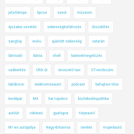
jelzőlámpa
lipcse
vasút
múzeum
éjszakai vezetés
sebességkorlátozás
útszűkítés
sanghaj
wuhu
ajánlott sebesség
veterán
látnivaló
dánia
shell
balesetmegelőzés
vadkerítés
Üllői út
önvezető taxi
OT-rendszám
lakókocsi
elektromosautó
podcast
behajtani tilos
kerékpár
M4
fiat topolino
közlekedéspolitika
autóút
robotaxi
gyalogos
törpeautó
M1-es autópálya
Nagy-Britannia
terelés
mopedautó