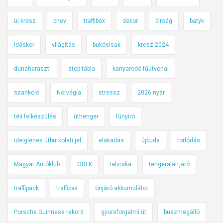
új kresz
phev
traffibox
dekor
bírság
batyk
időskor
világítás
bukósisak
kresz 2024
dunaharaszti
stop-tábla
kanyarodó fűútvonal
szankció
Norvégia
stressz
2026 nyár
téli felkészülés
úthenger
fűnyíró
ideiglenes útburkolati jel
elakadás
újbuda
torlódás
Magyar Autóklub
ORFK
talicska
tengeralattjáró
traffipack
traffipax
önjáró akkumulátor
Porsche Guinness rekord
gyorsforgalmi út
buszmegálló