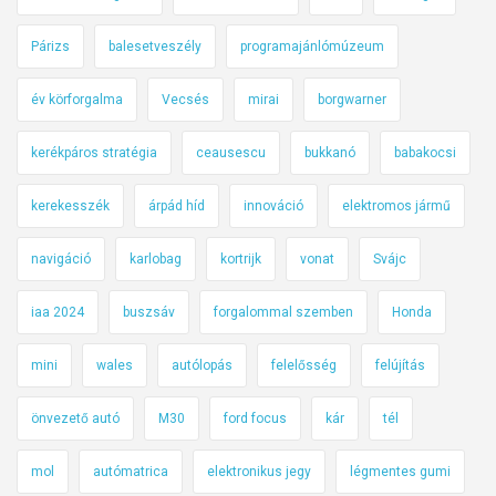
Párizs
balesetveszély
programajánlómúzeum
év körforgalma
Vecsés
mirai
borgwarner
kerékpáros stratégia
ceausescu
bukkanó
babakocsi
kerekesszék
árpád híd
innováció
elektromos jármű
navigáció
karlobag
kortrijk
vonat
Svájc
iaa 2024
buszsáv
forgalommal szemben
Honda
mini
wales
autólopás
felelősség
felújítás
önvezető autó
M30
ford focus
kár
tél
mol
autómatrica
elektronikus jegy
légmentes gumi