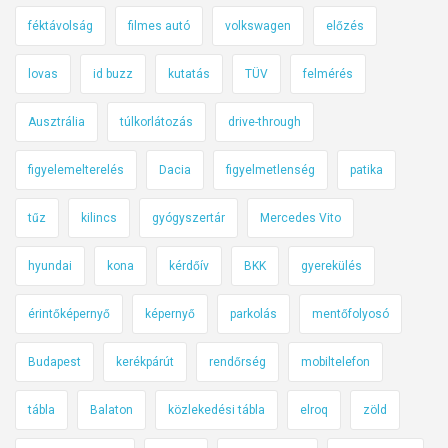
féktávolság
filmes autó
volkswagen
előzés
lovas
id buzz
kutatás
TÜV
felmérés
Ausztrália
túlkorlátozás
drive-through
figyelemelterelés
Dacia
figyelmetlenség
patika
tűz
kilincs
gyógyszertár
Mercedes Vito
hyundai
kona
kérdőív
BKK
gyerekülés
érintőképernyő
képernyő
parkolás
mentőfolyosó
Budapest
kerékpárút
rendőrség
mobiltelefon
tábla
Balaton
közlekedési tábla
elroq
zöld