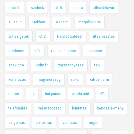
mobiliti
szolnok
töltő
e-autó
pilisvörösvár
10-es út
Liebherr
Regent
megállni tilos
brit-szigetek
ötlet
halálos baleset
ittas vezetés
medence
klór
renault fluence
debrecen
zsákutca
Bodmér
zajszennyezés
taxi
korlátozás
magyarország
roller
citroen ami
humor
ing
fiat panda
panda raid
KTI
telefonálás
másnaposság
büntetés
bűncselekmény
szigorítás
biztosítás
vontatás
furgon