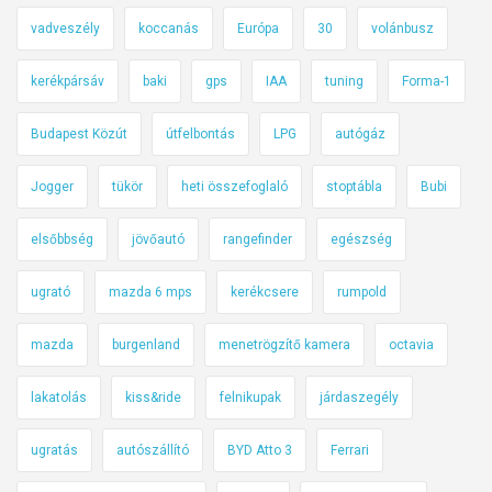
vadveszély
koccanás
Európa
30
volánbusz
kerékpársáv
baki
gps
IAA
tuning
Forma-1
Budapest Közút
útfelbontás
LPG
autógáz
Jogger
tükör
heti összefoglaló
stoptábla
Bubi
elsőbbség
jövőautó
rangefinder
egészség
ugrató
mazda 6 mps
kerékcsere
rumpold
mazda
burgenland
menetrögzítő kamera
octavia
lakatolás
kiss&ride
felnikupak
járdaszegély
ugratás
autószállító
BYD Atto 3
Ferrari