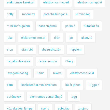
elektromos kerékpár
elektromos moped
elektromos repülő
pötty
mooncity
porsche hungária
útminőség
mini körforgalom
haszonjármű
parkoló
túltáblázás
juke
elektromos motor
drón
lpö
akasztó
stop
utánfutó
abszurdisztán
napelem
forgalomlassítás
fénysorompó
Chery
levegőminőség
Berlin
rekord
elektromos tricikli
ékm
közlekedési minisztérium
lázár jános
Tiggo 7
autónevek
elektromos vontatóhajó
togg
közlekedési lámpa
xpeng
autópiac
znojmo