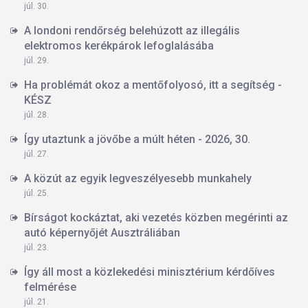
júl. 30.
A londoni rendőrség belehúzott az illegális
elektromos kerékpárok lefoglalásába
júl. 29.
Ha problémát okoz a mentőfolyosó, itt a segítség -
KÉSZ
júl. 28.
Így utaztunk a jövőbe a múlt héten - 2026, 30.
júl. 27.
A közút az egyik legveszélyesebb munkahely
júl. 25.
Bírságot kockáztat, aki vezetés közben megérinti az
autó képernyőjét Ausztráliában
júl. 23.
Így áll most a közlekedési minisztérium kérdőíves
felmérése
júl. 21.