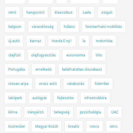
retró
hangszóró
klasszikus
Lada
zsiguli
belgium
várandósság
hólánc
fenntartható mobilitás
új autó
kamaz
Honda E:ny1
la
motorhiba
olajfüst
olajfogyasztás
euro-norma
Vito
Portugália
emelkedő
beláthatatlan útszakasz
nissan ariya
orosz autó
várakozás
hóember
lakópark
autógyár
fejlesztés
infrastruktúra
klíma
irányjelző
betegség
pszichológia
UAZ
közterület
Magyar Közút
kreatív
roncs
retro