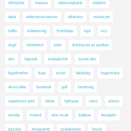
útfelújítás
maxxus
sebességhatár
útépítés
lakat
elektromos kamion
alkatrész
művészet
traffix
érdekesség
fizetőkapu
logó
vicc
dugó
törésteszt
poén
dohányzás az autóban
alto
légzsák
szalagkorlát
suzuki alto
figyelmetlen
Baja
smart
lakótelep
hagyomány
40-es tábla
facebook
golf
fáradtság
napelemes autó
iskola
lightyear
sainz
alonso
omoda
madrid
elon musk
Babboe
Autobahn
gázolás
elhagyatott
szabálytalan
Tanuló