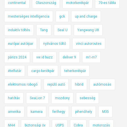
continental
Olaszország
motorkerékpár
70-es tábla
mesterséges intelligencia
gck
up and charge
induktív töltés
Tang
Seal U
Yangwang U8
európai autóipar
nyilvános töltő
vinci autoroutes
párizs 2024
vw id buzz
deliver 9
m1-m7
ételfutár
cargo kerékpár
teherkerékpár
elektromos robogó
repülő autó
hibrid
autómosás
hatótáv
SeaLion 7
mozdony
sebesség
amerika
kamera
ferihegy
pihenőhely
M35
M44
biztonsági öv
USPS
Cobra
motorozás