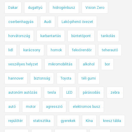
Dakar
dugattyú
hidrogénbusz
Vision Zero
cserbenhagyás
Audi
Lakó-pihenő övezet
horvátország
karbantartás
büntetőpont
tankolás
lidl
karácsony
homok
fekvőrendőr
teherautó
veszélyes helyzet
mikromobilitás
alkohol
bor
hannover
biztonság
Toyota
téli gumi
autonóm autózás
tesla
LED
párásodás
zebra
autó
motor
agresszió
elektromos busz
repülőtér
statisztika
gyerekek
Kína
kresz tábla