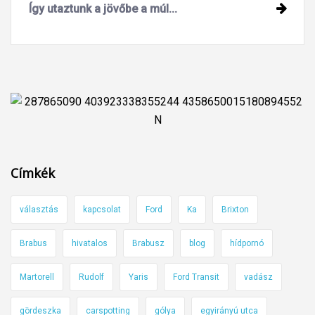
Így utaztunk a jövőbe a múl...
Címkék
választás
kapcsolat
Ford
Ka
Brixton
Brabus
hivatalos
Brabusz
blog
hídpornó
Martorell
Rudolf
Yaris
Ford Transit
vadász
gördeszka
carspotting
gólya
egyirányú utca