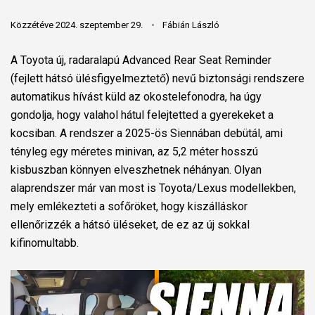
Közzétéve 2024. szeptember 29.
Fábián László
A Toyota új, radaralapú Advanced Rear Seat Reminder
(fejlett hátsó ülésfigyelmeztető) nevű biztonsági rendszere
automatikus hívást küld az okostelefonodra, ha úgy
gondolja, hogy valahol hátul felejtetted a gyerekeket a
kocsiban. A rendszer a 2025-ös Siennában debütál, ami
tényleg egy méretes minivan, az 5,2 méter hosszú
kisbuszban könnyen elveszhetnek néhányan. Olyan
alaprendszer már van most is Toyota/Lexus modellekben,
mely emlékezteti a sofőröket, hogy kiszálláskor
ellenőrizzék a hátsó üléseket, de ez az új sokkal
kifinomultabb.