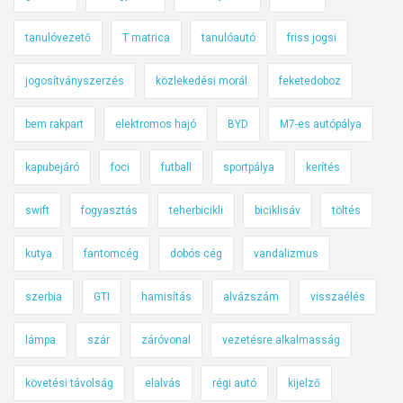
tanulóvezető
T matrica
tanulóautó
friss jogsi
jogosítványszerzés
közlekedési morál
feketedoboz
bem rakpart
elektromos hajó
BYD
M7-es autópálya
kapubejáró
foci
futball
sportpálya
kerítés
swift
fogyasztás
teherbicikli
biciklisáv
töltés
kutya
fantomcég
dobós cég
vandalizmus
szerbia
GTI
hamisítás
alvázszám
visszaélés
lámpa
szár
záróvonal
vezetésre alkalmasság
követési távolság
elalvás
régi autó
kijelző