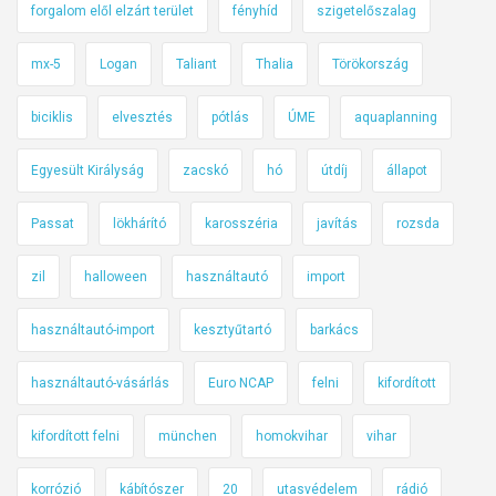
forgalom elől elzárt terület
fényhíd
szigetelőszalag
mx-5
Logan
Taliant
Thalia
Törökország
biciklis
elvesztés
pótlás
ÚME
aquaplanning
Egyesült Királyság
zacskó
hó
útdíj
állapot
Passat
lökhárító
karosszéria
javítás
rozsda
zil
halloween
használtautó
import
használtautó-import
kesztyűtartó
barkács
használtautó-vásárlás
Euro NCAP
felni
kifordított
kifordított felni
münchen
homokvihar
vihar
korrózió
kábítószer
20
utasvédelem
rádió