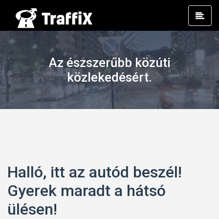
Prim
Men
Az észszerűbb közúti
közlekedésért.
Halló, itt az autód beszél!
Gyerek maradt a hátsó
ülésen!