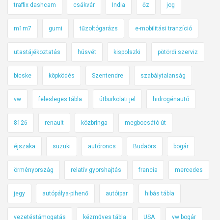
traffix dashcam
csákvár
India
őz
jog
m1m7
gumi
tűzoltógarázs
e-mobilitási tranzíció
utastájékoztatás
húsvét
kispolszki
pötördi szerviz
bicske
köpködés
Szentendre
szabálytalanság
vw
felesleges tábla
útburkolati jel
hidrogénautó
8126
renault
közbringa
megbocsátó út
éjszaka
suzuki
autóroncs
Budaörs
bogár
örményország
relatív gyorshajtás
francia
mercedes
jegy
autópálya-pihenő
autóipar
hibás tábla
vezetéstámogatás
kézműves tábla
USA
vw bogár