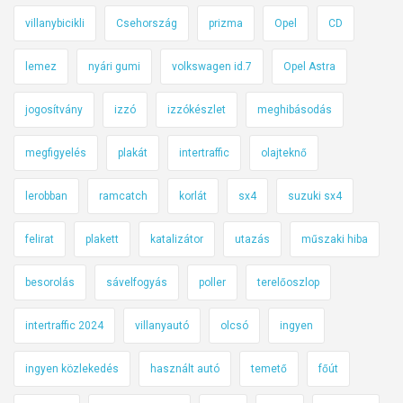
villanybicikli
Csehország
prizma
Opel
CD
lemez
nyári gumi
volkswagen id.7
Opel Astra
jogosítvány
izzó
izzókészlet
meghibásodás
megfigyelés
plakát
intertraffic
olajteknő
lerobban
ramcatch
korlát
sx4
suzuki sx4
felirat
plakett
katalizátor
utazás
műszaki hiba
besorolás
sávelfogyás
poller
terelőoszlop
intertraffic 2024
villanyautó
olcsó
ingyen
ingyen közlekedés
használt autó
temető
főút