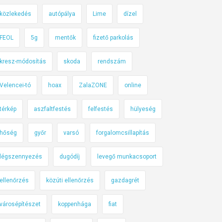
közlekedés
autópálya
Lime
dízel
FEOL
5g
mentők
fizető parkolás
kresz-módosítás
skoda
rendszám
Velencei-tó
hoax
ZalaZONE
online
térkép
aszfaltfestés
felfestés
hülyeség
hőség
győr
varsó
forgalomcsillapítás
légszennyezés
dugódíj
levegő munkacsoport
ellenőrzés
közúti ellenőrzés
gazdagrét
városépítészet
koppenhága
fiat