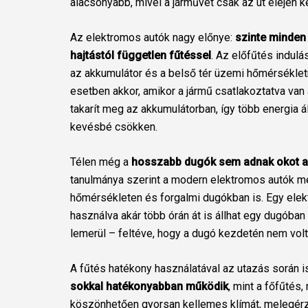
alacsonyabb, mivel a járművet csak az út elején kel
Az elektromos autók nagy előnye:
szinte minden
hajtástól független fűtéssel
. Az előfűtés indulá
az akkumulátor és a belső tér üzemi hőmérséklet
esetben akkor, amikor a jármű csatlakoztatva van
takarít meg az akkumulátorban, így több energia á
kevésbé csökken.
Télen még a
hosszabb dugók sem adnak okot 
tanulmánya szerint a modern elektromos autók 
hőmérsékleten és forgalmi dugókban is. Egy elek
használva akár több órán át is állhat egy dugóban
lemerül – feltéve, hogy a dugó kezdetén nem volt
A fűtés hatékony használatával az utazás során is
sokkal hatékonyabban működik
, mint a főfűtés
köszönhetően gyorsan kellemes klímát, melegérz