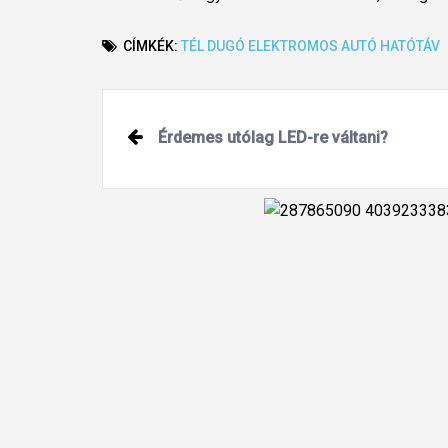
CÍMKÉK:
TÉL
DUGÓ
ELEKTROMOS AUTÓ
HATÓTÁV
Post
Érdemes utólag LED-re váltani?
navigation