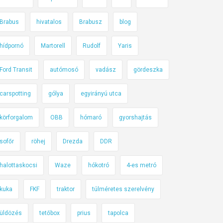
Brabus
hivatalos
Brabusz
blog
hídpornó
Martorell
Rudolf
Yaris
Ford Transit
autómosó
vadász
gördeszka
carspotting
gólya
egyirányú utca
körforgalom
OBB
hómaró
gyorshajtás
sofőr
röhej
Drezda
DDR
halottaskocsi
Waze
hókotró
4-es metró
kuka
FKF
traktor
túlméretes szerelvény
üldözés
tetőbox
prius
tapolca