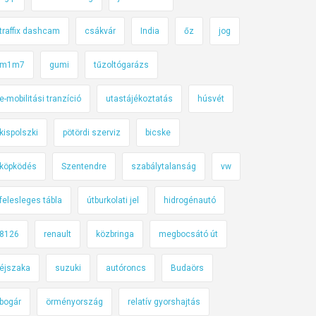
traffix dashcam
csákvár
India
őz
jog
m1m7
gumi
tűzoltógarázs
e-mobilitási tranzíció
utastájékoztatás
húsvét
kispolszki
pötördi szerviz
bicske
köpködés
Szentendre
szabálytalanság
vw
felesleges tábla
útburkolati jel
hidrogénautó
8126
renault
közbringa
megbocsátó út
éjszaka
suzuki
autóroncs
Budaörs
bogár
örményország
relatív gyorshajtás