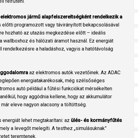
l felfűteni.
 elektromos jármű alapfelszereltségként rendelkezik a
s előtti programozott vagy távirányított bekapcsolásával
re hozható az utazás megkezdése előtt – ideális
 a wallboxhoz és hálózati áramot használ. Ez energiát
ll rendelkezésre a haladáshoz, vagyis a hatótávolság
aggodalomra
az elektromos autók vezetőinek. Az ADAC
meglepően energiatakarékosak, még szélsőséges
tromos autó például a fűtési funkciókat mérsékelten
 anélkül, hogy aggódnia kellene, hogy az akkumulátor
 már eleve nagyon alacsony a töltöttség.
 energiát lehet megtakarítani: az
ülés- és kormányfűtés
, mely a levegőt melegíti. A testhez „simulásuknak”
etet teremtenek.