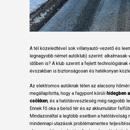
A tél közeledtével sok villanyautó-vezető és lee
legnagyobb német autóklub) szerint: alkalmasak-
időben is? A klub szerint a fejlett technológián
évszakban is biztonságosan és hatékonyan közl
Az elektromos autóknak télen az alacsony hőmér
megállapította, hogy a fagypont körüli
hidegben a
csökken
, és a hatótávveszteség még nagyobb leh
Ennek fő oka a belső tér és az akkumulátor fel
Mindazonáltal a legtöbb esetben a hatótávolság m
mindennapi utazások problémamentes teljesítésé