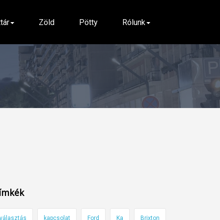
ttár
Zöld
Pötty
Rólunk
ímkék
választás
kapcsolat
Ford
Ka
Brixton