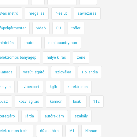
3-as metró
megállás
4-es út
sávlezárás
főpolgármester
videó
EU
tréler
hirdetés
matrica
mini countryman
elektromos bányagép
hülye kiírás
zene
Kanada
vasúti átjáró
szlovákia
Hollandia
kaiyun
avtoexport
kgfb
kerékbilincs
busz
közvilágítás
kamion
bicikli
112
terepjáró
járda
autóreklám
szabály
elektromos bicikli
60-as tábla
M1
Nissan