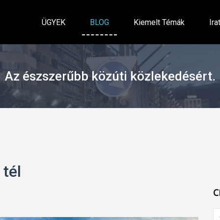
ÜGYEK
BLOG
Kiemelt Témák
Ira
Az észszerűbb közúti közlekedésért.
tél
C