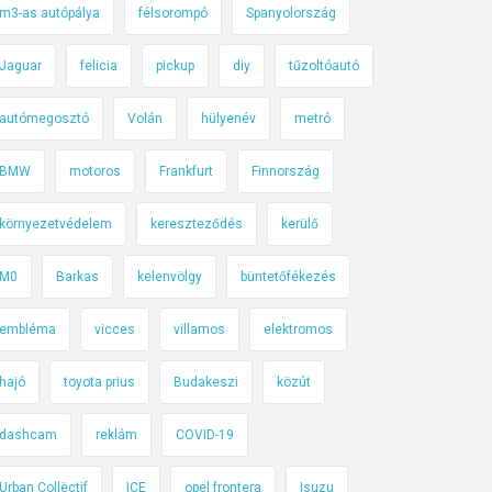
m3-as autópálya
félsorompó
Spanyolország
Jaguar
felicia
pickup
diy
tűzoltóautó
autómegosztó
Volán
hülyenév
metró
BMW
motoros
Frankfurt
Finnország
környezetvédelem
kereszteződés
kerülő
M0
Barkas
kelenvölgy
büntetőfékezés
embléma
vicces
villamos
elektromos
hajó
toyota prius
Budakeszi
közút
dashcam
reklám
COVID-19
Urban Collëctif
ICE
opel frontera
Isuzu