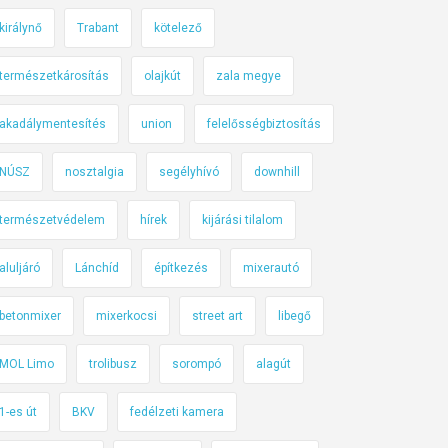
királynő
Trabant
kötelező
természetkárosítás
olajkút
zala megye
akadálymentesítés
union
felelősségbiztosítás
NÚSZ
nosztalgia
segélyhívó
downhill
természetvédelem
hírek
kijárási tilalom
aluljáró
Lánchíd
építkezés
mixerautó
betonmixer
mixerkocsi
street art
libegő
MOL Limo
trolibusz
sorompó
alagút
1-es út
BKV
fedélzeti kamera