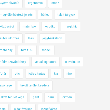
Gyermekvasút
ergonómia
omsz
megkülönböztető jelzés
bérlet
talált tárgyak
közösségi
matchbox
kolodko
margit híd
autós üldözés
8-as
jegybankelnök
matolcsy
ford f150
modell
hódmezővásárhely
visual signature
c evolution
futár
ctis
jobbra tartás
kia
niro
sportage
lakott terület kezdete
lakott terület vége
genf
daru
citroen
agip
oldaltávolság
józsefváros