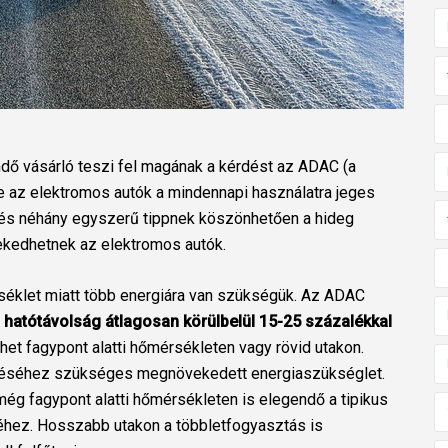
ndő vásárló teszi fel magának a kérdést az ADAC (a
e az elektromos autók a mindennapi használatra jeges
ak és néhány egyszerű tippnek köszönhetően a hideg
ekedhetnek az elektromos autók.
séklet miatt több energiára van szükségük. Az ADAC
 hatótávolság átlagosan körülbelül 15-25 százalékkal
et fagypont alatti hőmérsékleten vagy rövid utakon.
fűtéséhez szükséges megnövekedett energiaszükséglet.
ég fagypont alatti hőmérsékleten is elegendő a tipikus
hez. Hosszabb utakon a többletfogyasztás is