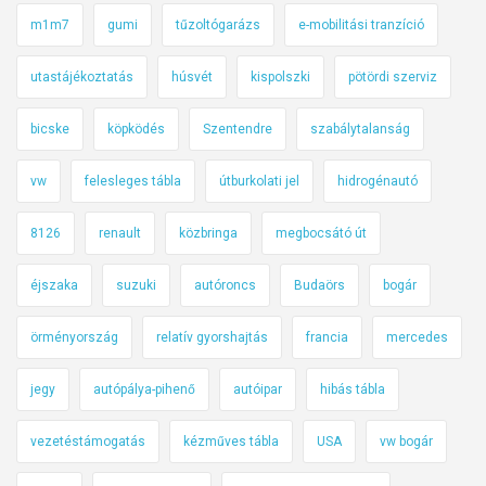
m1m7
gumi
tűzoltógarázs
e-mobilitási tranzíció
utastájékoztatás
húsvét
kispolszki
pötördi szerviz
bicske
köpködés
Szentendre
szabálytalanság
vw
felesleges tábla
útburkolati jel
hidrogénautó
8126
renault
közbringa
megbocsátó út
éjszaka
suzuki
autóroncs
Budaörs
bogár
örményország
relatív gyorshajtás
francia
mercedes
jegy
autópálya-pihenő
autóipar
hibás tábla
vezetéstámogatás
kézműves tábla
USA
vw bogár