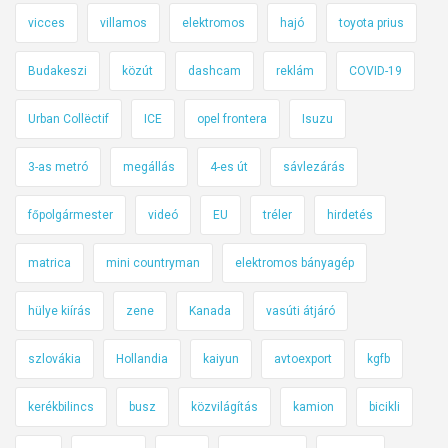
vicces
villamos
elektromos
hajó
toyota prius
Budakeszi
közút
dashcam
reklám
COVID-19
Urban Collëctif
ICE
opel frontera
Isuzu
3-as metró
megállás
4-es út
sávlezárás
főpolgármester
videó
EU
tréler
hirdetés
matrica
mini countryman
elektromos bányagép
hülye kiírás
zene
Kanada
vasúti átjáró
szlovákia
Hollandia
kaiyun
avtoexport
kgfb
kerékbilincs
busz
közvilágítás
kamion
bicikli