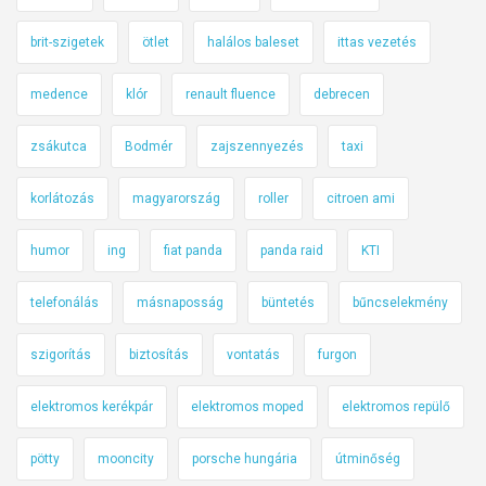
brit-szigetek
ötlet
halálos baleset
ittas vezetés
medence
klór
renault fluence
debrecen
zsákutca
Bodmér
zajszennyezés
taxi
korlátozás
magyarország
roller
citroen ami
humor
ing
fiat panda
panda raid
KTI
telefonálás
másnaposság
büntetés
bűncselekmény
szigorítás
biztosítás
vontatás
furgon
elektromos kerékpár
elektromos moped
elektromos repülő
pötty
mooncity
porsche hungária
útminőség