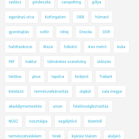
vadász
gördeszka
carspotting
gólya
egyirányú utca
körforgalom
OBB
hómaró
gyorshajtás
sofőr
röhej
Drezda
DDR
halottaskocsi
Waze
hókotró
4-es metró
kuka
FKF
traktor
túlméretes szerelvény
üldözés
tetőbox
prius
tapolca
királynő
Trabant
kötelező
természetkárosítás
olajkút
zala megye
akadálymentesítés
union
felelősségbiztosítás
NÚSZ
nosztalgia
segélyhívó
downhill
természetvédelem
hírek
kijárási tilalom
aluljáró