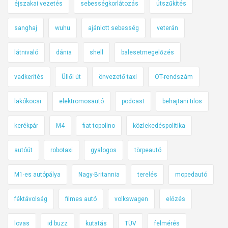
éjszakai vezetés
sebességkorlátozás
útszűkítés
sanghaj
wuhu
ajánlott sebesség
veterán
látnivaló
dánia
shell
balesetmegelőzés
vadkerítés
Üllői út
önvezető taxi
OT-rendszám
lakókocsi
elektromosautó
podcast
behajtani tilos
kerékpár
M4
fiat topolino
közlekedéspolitika
autóút
robotaxi
gyalogos
törpeautó
M1-es autópálya
Nagy-Britannia
terelés
mopedautó
féktávolság
filmes autó
volkswagen
előzés
lovas
id buzz
kutatás
TÜV
felmérés