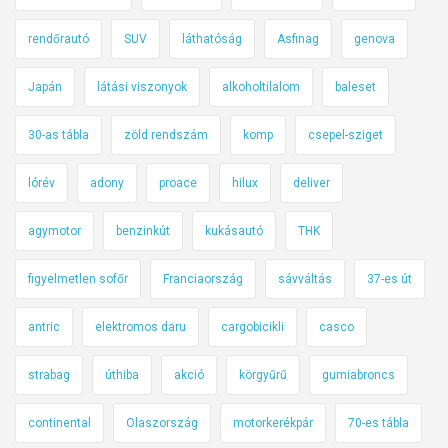
rendőrautó
SUV
láthatóság
Asfinag
genova
Japán
látási viszonyok
alkoholtilalom
baleset
30-as tábla
zöld rendszám
komp
csepel-sziget
lórév
adony
proace
hilux
deliver
agymotor
benzinkút
kukásautó
THK
figyelmetlen sofőr
Franciaország
sávváltás
37-es út
antric
elektromos daru
cargobicikli
casco
strabag
úthiba
akció
körgyűrű
gumiabroncs
continental
Olaszország
motorkerékpár
70-es tábla