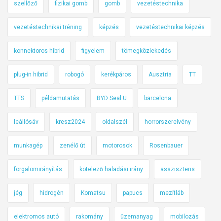
szellőző
fizikai gomb
gomb
vezetéstechnika
vezetéstechnikai tréning
képzés
vezetéstechnikai képzés
konnektoros hibrid
figyelem
tömegközlekedés
plug-in hibrid
robogó
kerékpáros
Ausztria
TT
TTS
példamutatás
BYD Seal U
barcelona
leállósáv
kresz2024
oldalszél
horrorszerelvény
munkagép
zenélő út
motorosok
Rosenbauer
forgalomirányítás
kötelező haladási irány
asszisztens
jég
hidrogén
Komatsu
papucs
mezítláb
elektromos autó
rakomány
üzemanyag
mobilozás