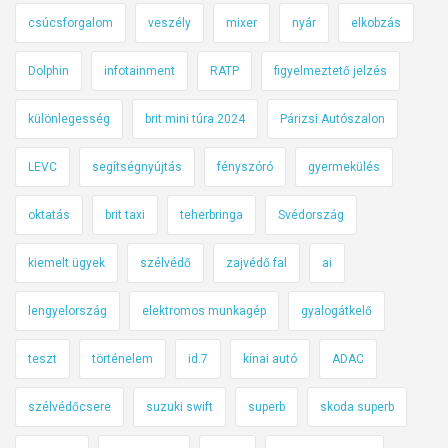
csúcsforgalom
veszély
mixer
nyár
elkobzás
Dolphin
infotainment
RATP
figyelmeztető jelzés
különlegesség
brit mini túra 2024
Párizsi Autószalon
LEVC
segítségnyújtás
fényszóró
gyermekülés
oktatás
brit taxi
teherbringa
Svédország
kiemelt ügyek
szélvédő
zajvédő fal
ai
lengyelország
elektromos munkagép
gyalogátkelő
teszt
történelem
id.7
kínai autó
ADAC
szélvédőcsere
suzuki swift
superb
skoda superb