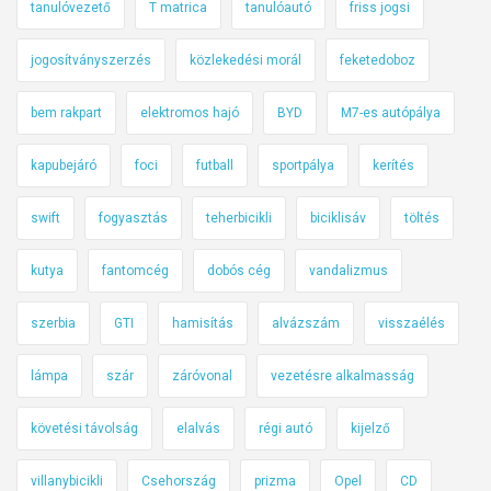
tanulóvezető
T matrica
tanulóautó
friss jogsi
jogosítványszerzés
közlekedési morál
feketedoboz
bem rakpart
elektromos hajó
BYD
M7-es autópálya
kapubejáró
foci
futball
sportpálya
kerítés
swift
fogyasztás
teherbicikli
biciklisáv
töltés
kutya
fantomcég
dobós cég
vandalizmus
szerbia
GTI
hamisítás
alvázszám
visszaélés
lámpa
szár
záróvonal
vezetésre alkalmasság
követési távolság
elalvás
régi autó
kijelző
villanybicikli
Csehország
prizma
Opel
CD