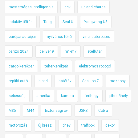
mesterséges intelligencia
gck
up and charge
induktív töltés
Tang
Seal U
Yangwang U8
európai autóipar
nyilvános töltő
vinci autoroutes
párizs 2024
deliver 9
m1-m7
ételfutár
cargo kerékpár
teherkerékpár
elektromos robogó
repülő autó
hibrid
hatótáv
SeaLion 7
mozdony
sebesség
amerika
kamera
ferihegy
pihenőhely
M35
M44
biztonsági öv
USPS
Cobra
motorozás
új kresz
phev
traffibox
dekor