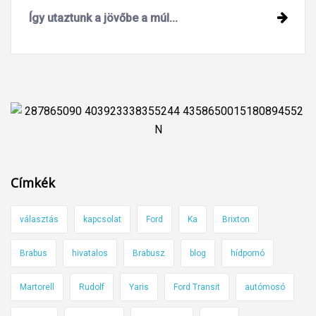
Így utaztunk a jövőbe a múl...
Címkék
választás
kapcsolat
Ford
Ka
Brixton
Brabus
hivatalos
Brabusz
blog
hídpornó
Martorell
Rudolf
Yaris
Ford Transit
autómosó