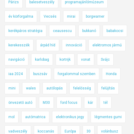
Párizs
balesetveszély
programajánlómúzeum
év körforgalma
Vecsés
mirai
borgwarner
kerékpáros stratégia
ceausescu
bukkanó
babakocsi
kerekesszék
árpád híd
innováció
elektromos jármű
navigáció
karlobag
kortrijk
vonat
Svájc
iaa 2024
buszsáv
forgalommal szemben
Honda
mini
wales
autólopás
felelősség
felújítás
önvezető autó
M30
ford focus
kár
tél
mol
autómatrica
elektronikus jegy
légmentes gumi
vadveszély
koccanás
Európa
30
volánbusz