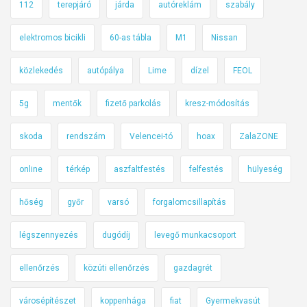
112
terepjáró
járda
autóreklám
szabály
elektromos bicikli
60-as tábla
M1
Nissan
közlekedés
autópálya
Lime
dízel
FEOL
5g
mentők
fizető parkolás
kresz-módosítás
skoda
rendszám
Velencei-tó
hoax
ZalaZONE
online
térkép
aszfaltfestés
felfestés
hülyeség
hőség
győr
varsó
forgalomcsillapítás
légszennyezés
dugódíj
levegő munkacsoport
ellenőrzés
közúti ellenőrzés
gazdagrét
városépítészet
koppenhága
fiat
Gyermekvasút