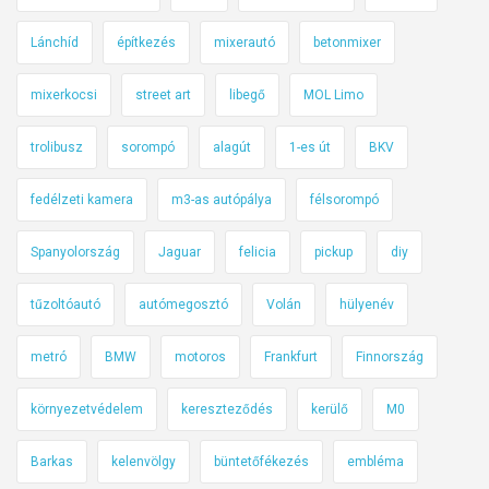
Lánchíd
építkezés
mixerautó
betonmixer
mixerkocsi
street art
libegő
MOL Limo
trolibusz
sorompó
alagút
1-es út
BKV
fedélzeti kamera
m3-as autópálya
félsorompó
Spanyolország
Jaguar
felicia
pickup
diy
tűzoltóautó
autómegosztó
Volán
hülyenév
metró
BMW
motoros
Frankfurt
Finnország
környezetvédelem
kereszteződés
kerülő
M0
Barkas
kelenvölgy
büntetőfékezés
embléma