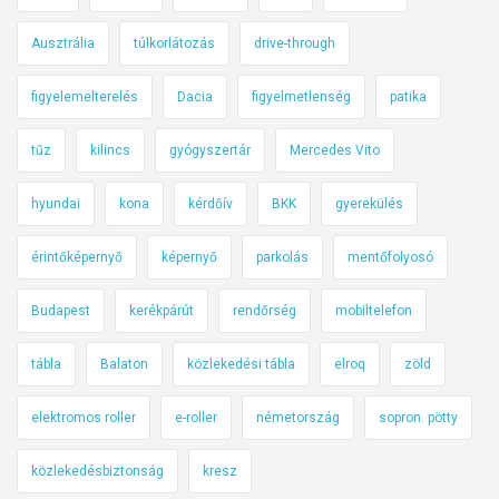
Ausztrália
túlkorlátozás
drive-through
figyelemelterelés
Dacia
figyelmetlenség
patika
tűz
kilincs
gyógyszertár
Mercedes Vito
hyundai
kona
kérdőív
BKK
gyerekülés
érintőképernyő
képernyő
parkolás
mentőfolyosó
Budapest
kerékpárút
rendőrség
mobiltelefon
tábla
Balaton
közlekedési tábla
elroq
zöld
elektromos roller
e-roller
németország
sopron. pötty
közlekedésbiztonság
kresz