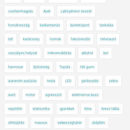
cserbenhagyás
Audi
Lakó-pihenő övezet
horvátország
karbantartás
büntetőpont
tankolás
lidl
karácsony
homok
fekvőrendőr
teherautó
veszélyes helyzet
mikromobilitás
alkohol
bor
hannover
biztonság
Toyota
téli gumi
autonóm autózás
tesla
LED
párásodás
zebra
autó
motor
agresszió
elektromos busz
repülőtér
statisztika
gyerekek
Kína
kresz tábla
útfelújítás
maxxus
sebességhatár
útépítés