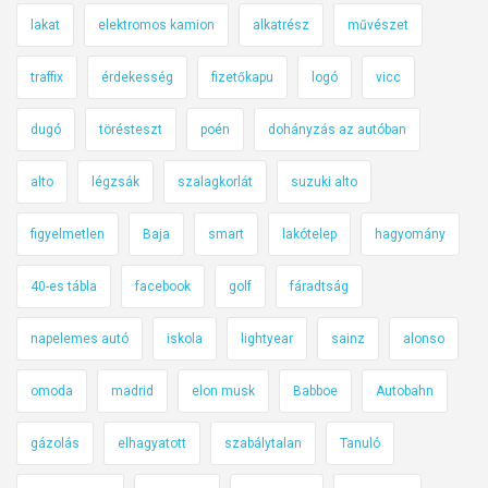
lakat
elektromos kamion
alkatrész
művészet
traffix
érdekesség
fizetőkapu
logó
vicc
dugó
törésteszt
poén
dohányzás az autóban
alto
légzsák
szalagkorlát
suzuki alto
figyelmetlen
Baja
smart
lakótelep
hagyomány
40-es tábla
facebook
golf
fáradtság
napelemes autó
iskola
lightyear
sainz
alonso
omoda
madrid
elon musk
Babboe
Autobahn
gázolás
elhagyatott
szabálytalan
Tanuló