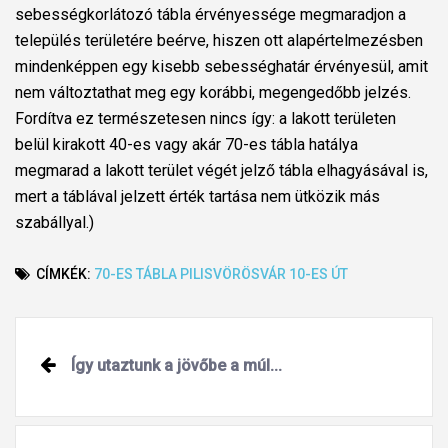
sebességkorlátozó tábla érvényessége megmaradjon a
település területére beérve, hiszen ott alapértelmezésben
mindenképpen egy kisebb sebességhatár érvényesül, amit
nem változtathat meg egy korábbi, megengedőbb jelzés.
Fordítva ez természetesen nincs így: a lakott területen
belül kirakott 40-es vagy akár 70-es tábla hatálya
megmarad a lakott terület végét jelző tábla elhagyásával is,
mert a táblával jelzett érték tartása nem ütközik más
szabállyal.)
CÍMKÉK:
70-ES TÁBLA
PILISVÖRÖSVÁR
10-ES ÚT
Post
Így utaztunk a jövőbe a múl...
navigation