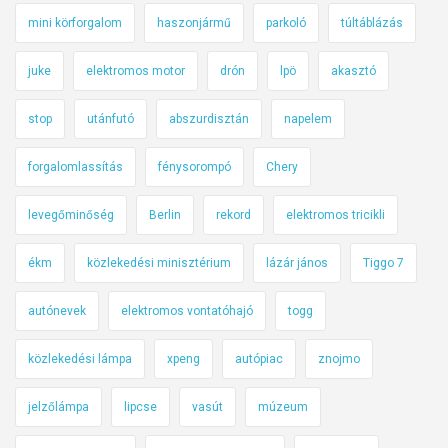
mini körforgalom
haszonjármű
parkoló
túltáblázás
juke
elektromos motor
drón
lpö
akasztó
stop
utánfutó
abszurdisztán
napelem
forgalomlassítás
fénysorompó
Chery
levegőminőség
Berlin
rekord
elektromos tricikli
ékm
közlekedési minisztérium
lázár jános
Tiggo 7
autónevek
elektromos vontatóhajó
togg
közlekedési lámpa
xpeng
autópiac
znojmo
jelzőlámpa
lipcse
vasút
múzeum