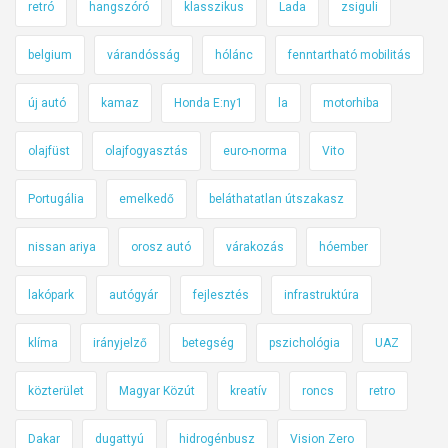
retró
hangszóró
klasszikus
Lada
zsiguli
belgium
várandósság
hólánc
fenntartható mobilitás
új autó
kamaz
Honda E:ny1
la
motorhiba
olajfüst
olajfogyasztás
euro-norma
Vito
Portugália
emelkedő
beláthatatlan útszakasz
nissan ariya
orosz autó
várakozás
hóember
lakópark
autógyár
fejlesztés
infrastruktúra
klíma
irányjelző
betegség
pszichológia
UAZ
közterület
Magyar Közút
kreatív
roncs
retro
Dakar
dugattyú
hidrogénbusz
Vision Zero