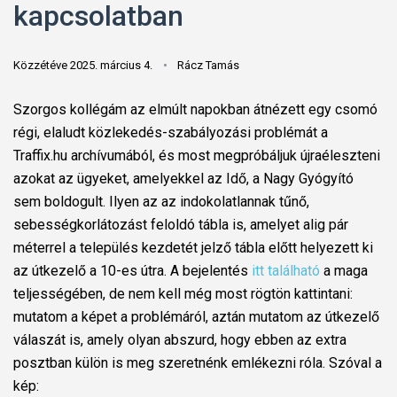
kapcsolatban
Közzétéve 2025. március 4.
Rácz Tamás
Szorgos kollégám az elmúlt napokban átnézett egy csomó
régi, elaludt közlekedés-szabályozási problémát a
Traffix.hu archívumából, és most megpróbáljuk újraéleszteni
azokat az ügyeket, amelyekkel az Idő, a Nagy Gyógyító
sem boldogult. Ilyen az az indokolatlannak tűnő,
sebességkorlátozást feloldó tábla is, amelyet alig pár
méterrel a település kezdetét jelző tábla előtt helyezett ki
az útkezelő a 10-es útra. A bejelentés
itt található
a maga
teljességében, de nem kell még most rögtön kattintani:
mutatom a képet a problémáról, aztán mutatom az útkezelő
válaszát is, amely olyan abszurd, hogy ebben az extra
posztban külön is meg szeretnénk emlékezni róla. Szóval a
kép: