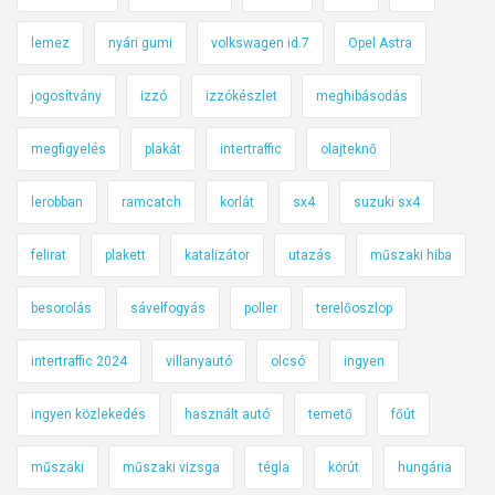
lemez
nyári gumi
volkswagen id.7
Opel Astra
jogosítvány
izzó
izzókészlet
meghibásodás
megfigyelés
plakát
intertraffic
olajteknő
lerobban
ramcatch
korlát
sx4
suzuki sx4
felirat
plakett
katalizátor
utazás
műszaki hiba
besorolás
sávelfogyás
poller
terelőoszlop
intertraffic 2024
villanyautó
olcsó
ingyen
ingyen közlekedés
használt autó
temető
főút
műszaki
műszaki vizsga
tégla
körút
hungária