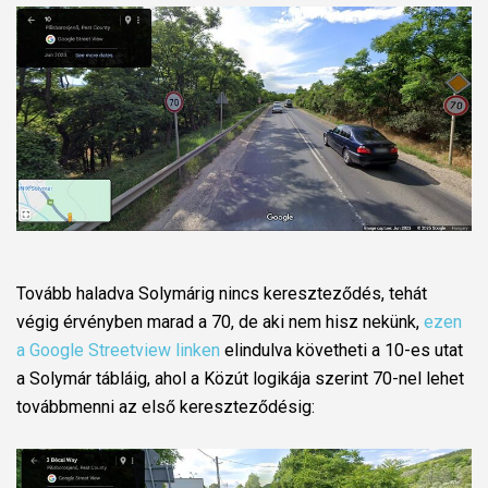
Tovább haladva Solymárig nincs kereszteződés, tehát
végig érvényben marad a 70, de aki nem hisz nekünk,
ezen
a Google Streetview linken
elindulva követheti a 10-es utat
a Solymár tábláig, ahol a Közút logikája szerint 70-nel lehet
továbbmenni az első kereszteződésig: