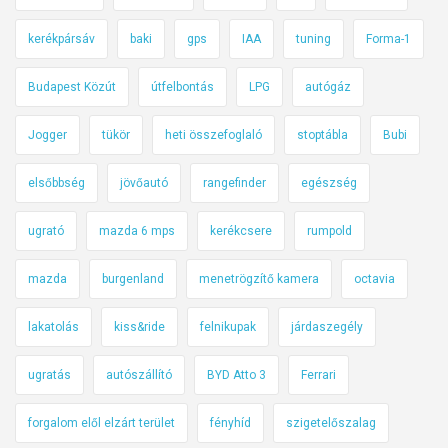
kerékpársáv
baki
gps
IAA
tuning
Forma-1
Budapest Közút
útfelbontás
LPG
autógáz
Jogger
tükör
heti összefoglaló
stoptábla
Bubi
elsőbbség
jövőautó
rangefinder
egészség
ugrató
mazda 6 mps
kerékcsere
rumpold
mazda
burgenland
menetrögzítő kamera
octavia
lakatolás
kiss&ride
felnikupak
járdaszegély
ugratás
autószállító
BYD Atto 3
Ferrari
forgalom elől elzárt terület
fényhíd
szigetelőszalag