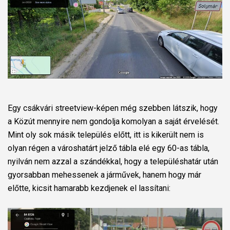
Egy csákvári streetview-képen még szebben látszik, hogy
a Közút mennyire nem gondolja komolyan a saját érvelését.
Mint oly sok másik település előtt, itt is kikerült nem is
olyan régen a városhatárt jelző tábla elé egy 60-as tábla,
nyilván nem azzal a szándékkal, hogy a településhatár után
gyorsabban mehessenek a járművek, hanem hogy már
előtte, kicsit hamarabb kezdjenek el lassítani: