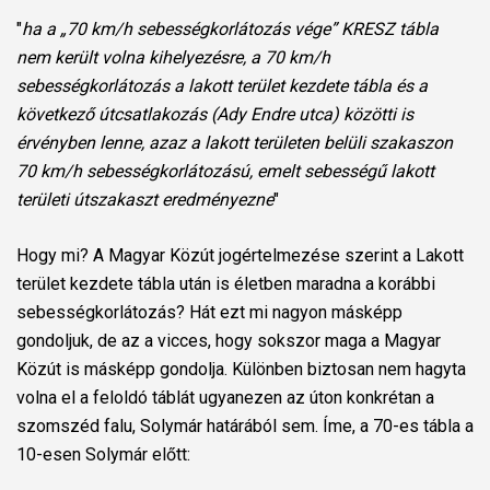
"
ha a „70 km/h sebességkorlátozás vége” KRESZ tábla
nem került volna kihelyezésre, a 70 km/h
sebességkorlátozás a lakott terület kezdete tábla és a
következő útcsatlakozás (Ady Endre utca) közötti is
érvényben lenne, azaz a lakott területen belüli szakaszon
70 km/h sebességkorlátozású, emelt sebességű lakott
területi útszakaszt eredményezne
"
Hogy mi? A Magyar Közút jogértelmezése szerint a Lakott
terület kezdete tábla után is életben maradna a korábbi
sebességkorlátozás? Hát ezt mi nagyon másképp
gondoljuk, de az a vicces, hogy sokszor maga a Magyar
Közút is másképp gondolja. Különben biztosan nem hagyta
volna el a feloldó táblát ugyanezen az úton konkrétan a
szomszéd falu, Solymár határából sem. Íme, a 70-es tábla a
10-esen Solymár előtt: