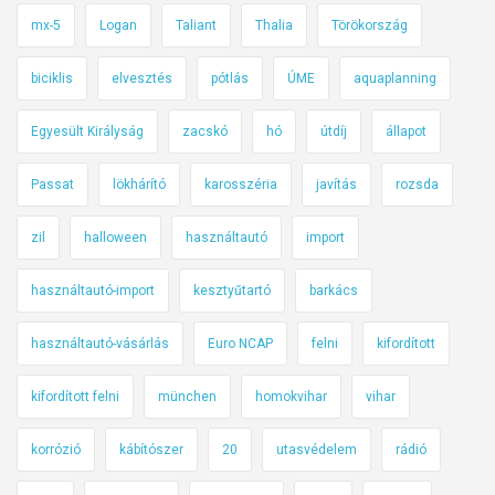
mx-5
Logan
Taliant
Thalia
Törökország
biciklis
elvesztés
pótlás
ÚME
aquaplanning
Egyesült Királyság
zacskó
hó
útdíj
állapot
Passat
lökhárító
karosszéria
javítás
rozsda
zil
halloween
használtautó
import
használtautó-import
kesztyűtartó
barkács
használtautó-vásárlás
Euro NCAP
felni
kifordított
kifordított felni
münchen
homokvihar
vihar
korrózió
kábítószer
20
utasvédelem
rádió