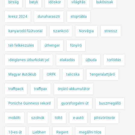
bírság
batyk
időskor
világítás
bukósisak
kresz 2024
dunaharaszti
stop-tábla
kanyarodó fűútvonal
szankció
Norvégia
stressz
téli felkészülés
úthenger
fűnyíró
ideiglenes útburkolati jel
elakadás
újbuda
torlódás
Magyar Autóklub
ORFK
talicska
tengeralattjáró
traffipack
traffipax
önjáró akkumulátor
Porsche Guinness rekord
gyorsforgalmi út
buszmegálló
mobiliti
szolnok
töltő
e-autó
pilisvörösvár
10-es út
Liebherr
Regent
megállni tilos