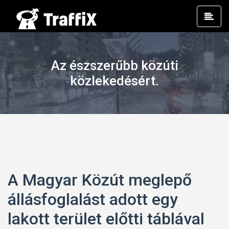
Prim
Men
Az észszerűbb közúti
közlekedésért.
A Magyar Közút meglepő
állásfoglalást adott egy
lakott terület előtti táblával