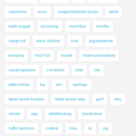
ergonómia
omsz
megkülönböztető jelzés
bérlet
talált tárgyak
közösségi
matchbox
kolodko
margit híd
autós üldözés
8-as
jegybankelnök
matolcsy
ford f150
modell
hódmezővásárhely
visual signature
c evolution
futár
ctis
jobbra tartás
kia
niro
sportage
lakott terület kezdete
lakott terület vége
genf
daru
citroen
agip
oldaltávolság
józsefváros
traffix dashcam
csákvár
India
őz
jog