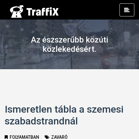
Prim
Men
Az észszerűbb közúti
közlekedésért.
Ismeretlen tábla a szemesi
szabadstrandnál
FOLYAMATBAN
ZAVARÓ