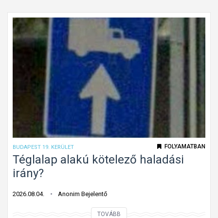
n
t
f
e
l
e
j
t
e
t
t
ú
FOLYAMATBAN
BUDAPEST 19. KERÜLET
t
Téglalap alakú kötelező haladási
o
irány?
n
f
2026.08.04.
Anonim Bejelentő
o
T
TOVÁBB