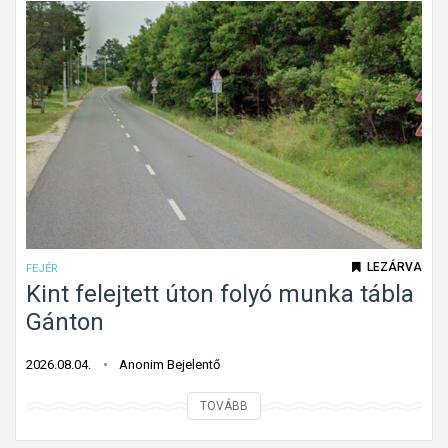
LEZÁRVA
FEJÉR
Kint felejtett úton folyó munka tábla
Gánton
2026.08.04.
Anonim Bejelentő
K
TOVÁBB
i