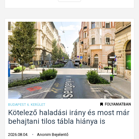
l
é
y
g
ó
l
m
a
u
l
n
a
k
p
a
a
t
l
á
a
b
k
l
ú
a
k
FOLYAMATBAN
BUDAPEST 6. KERÜLET
G
ö
Kötelező haladási irány és most már
á
t
behajtani tilos tábla hiánya is
n
e
t
l
2026.08.04.
Anonim Bejelentő
o